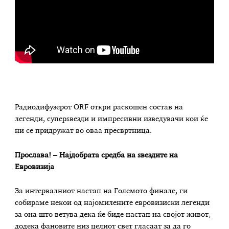
Радиодифузерот ORF откри раскошен состав на
легенди, суперѕвезди и импресивни изведувачи кои ќе
ни се придружат во оваа пресвртница.
Прослава! – Најдобрата средба на ѕвездите на
Евровизија
За интервалниот настап на Големото финале, ги
собираме некои од најомилените евровизиски легенди
за она што ветува дека ќе биде настап на својот живот,
додека фановите низ целиот свет гласаат за да го