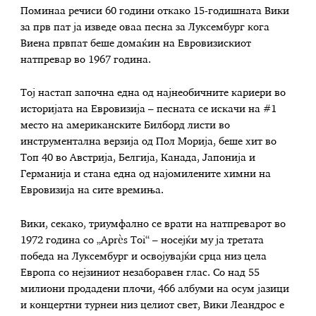
Поминаа речиси 60 години откако 15-годишната Вики
за прв пат ја изведе оваа песна за Луксембург кога
Виена првпат беше домаќин на Евровизискиот
натпревар во 1967 година.
Тој настап започна една од најнеобичните кариери во
историјата на Евровизија – песната се искачи на #1
место на американските Билборд листи во
инструментална верзија од Пол Морија, беше хит во
Топ 40 во Австрија, Белгија, Канада, Јапонија и
Германија и стана една од најомилените химни на
Евровизија на сите времиња.
Вики, секако, триумфално се врати на натпреварот во
1972 година со „Après Toi“ – носејќи му ја третата
победа на Луксембург и освојувајќи срца низ цела
Европа со нејзиниот незаборавен глас. Со над 55
милиони продадени плочи, 466 албуми на осум јазици
и концертни турнеи низ целиот свет, Вики Леандрос е