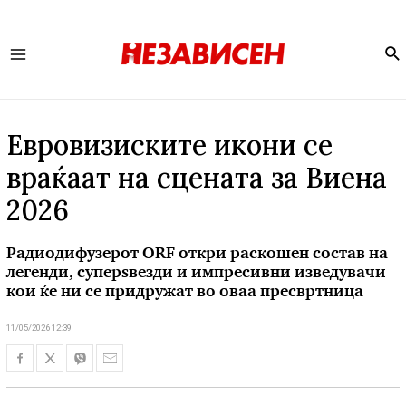
Se
Main
Menu
Евровизиските икони се
враќаат на сцената за Виена
2026
Радиодифузерот ORF откри раскошен состав на
легенди, суперѕвезди и импресивни изведувачи
кои ќе ни се придружат во оваа пресвртница
11/05/2026 12:39