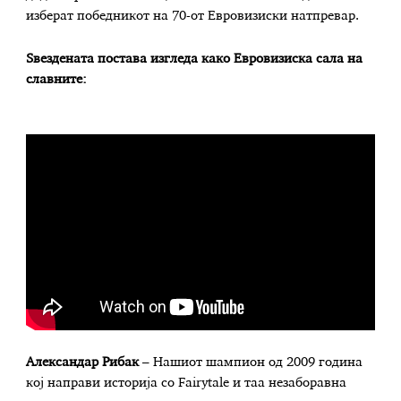
изберат победникот на 70-от Евровизиски натпревар.
Ѕвездената постава изгледа како Евровизиска сала на
славните:
Александар Рибак
– Нашиот шампион од 2009 година
кој направи историја со Fairytale и таа незаборавна