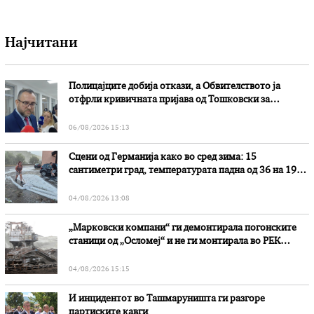
Најчитани
Полицајците добија откази, а Обвителството ја
отфрли кривичната пријава од Тошковски за
наводни злоупотреби
06/08/2026 15:13
Сцени од Германија како во сред зима: 15
сантиметри град, температурата падна од 36 на 19
степени
04/08/2026 13:08
„Марковски компани“ ги демонтирала погонските
станици од „Осломеј“ и не ги монтирала во РЕК
„Битола“, стои во вештачењето на обвинителството
04/08/2026 15:15
И инцидентот во Ташмаруништa ги разгоре
партиските кавги