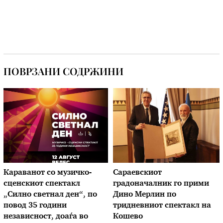
ПОВРЗАНИ СОДРЖИНИ
Караванот со музичкo-
Сараевскиот
сценскиот спектакл
градоначалник го прими
„Силно светнал ден“, по
Дино Мерлин по
повод 35 години
тридневниот спектакл на
независност, доаѓа во
Кошево