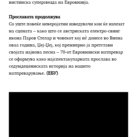
вистинска суперѕвезда на Евровизија.
Прославата продолжува
Со уште повеќе неверојатни изведувачи кои ќе излезат
на сцената – како што се австриската електро-свинг
икона Паров Стелар и човекот кој нè донесе во Виена
оваа година, Џеј-Џеј, кој премиерно ја претстави
својата најнова песна – 70-от Евровизиски натпревар
се оформува како најспектакуларната прослава во
седумдецениската историја на нашето
натпреварување.
(ЕБУ)