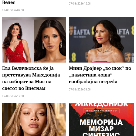
Велес
07/08/2026 12:08
08/08/2026 09:08
Ева Величковска ќе ја
Мини Драјвер „во шок“ по
претставува Македонија
„навистина лоша“
на изборот за Мис на
сообраќајна несреќа
светот во Виетнам
07/08/2026 08:08
07/08/2026 12:08