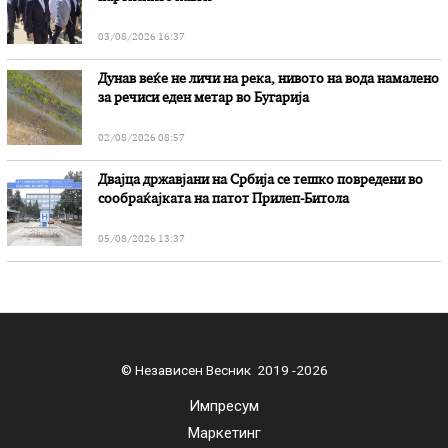
03/08/2026 16:37
Дунав веќе не личи на река, нивото на вода намалено
за речиси еден метар во Бугарија
02/08/2026 08:57
Двајца државјани на Србија се тешко повредени во
сообраќајката на патот Прилеп-Битола
05/08/2026 13:37
© Независен Весник 2019 -2026
Импресум
Маркетинг