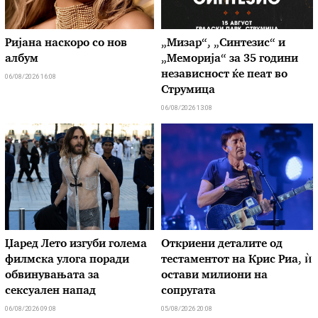
Ријана наскоро со нов
„Мизар“, „Синтезис“ и
албум
„Меморија“ за 35 години
независност ќе пеат во
06/08/2026 16:08
Струмица
06/08/2026 13:08
Џаред Лето изгуби голема
Откриени деталите од
филмска улога поради
тестаментот на Крис Риа, ѝ
обвинувањата за
остави милиони на
сексуален напад
сопругата
06/08/2026 09:08
05/08/2026 20:08