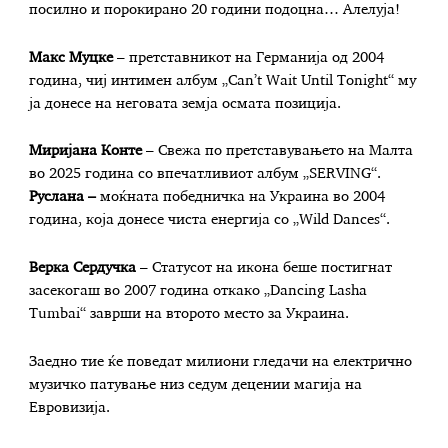
посилно и порокирано 20 години подоцна… Алелуја!
Макс Муцке
– претставникот на Германија од 2004
година, чиј интимен албум „Can’t Wait Until Tonight“ му
ја донесе на неговата земја осмата позиција.
Миријана Конте
– Свежа по претставувањето на Малта
во 2025 година со впечатливиот албум „SERVING“.
Руслана –
моќната победничка на Украина во 2004
година, која донесе чиста енергија со „Wild Dances“.
Верка Сердучка
– Статусот на икона беше постигнат
засекогаш во 2007 година откако „Dancing Lasha
Tumbai“ заврши на второто место за Украина.
Заедно тие ќе поведат милиони гледачи на електрично
музичко патување низ седум децении магија на
Евровизија.