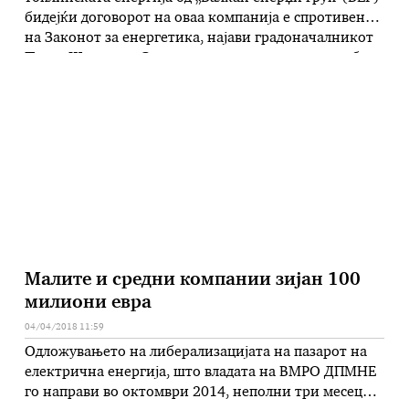
бидејќи договорот на оваа компанија е спротивен
на Законот за енергетика, најави градоначалникот
Петре Шилегов . Според него, со одлука што треба
да ја донесе Владата од есенва Град Скопје ќе стане
сопственик на топлификациската мрежа, при што
ќе се создаде тарифен …
Малите и средни компании зијан 100
милиони евра
04/04/2018 11:59
Одложувањето на либерализацијата на пазарот на
електрична енергија, што владата на ВМРО ДПМНЕ
го направи во октомври 2014, неполни три месеци