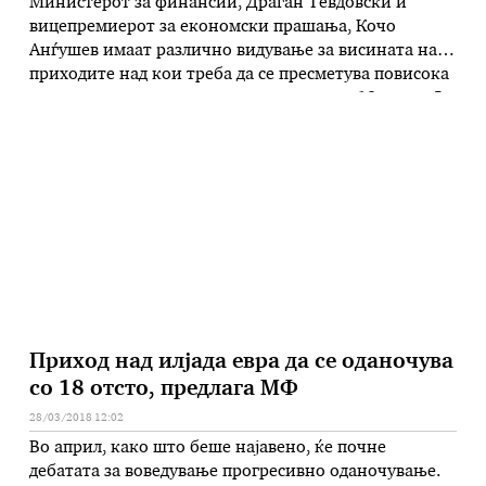
Министерот за финансии, Драган Тевдовски и
вицепремиерот за економски прашања, Кочо
Анѓушев имаат различно видување за висината на
приходите над кои треба да се пресметува повисока
стапка на персонален данок на доход од 18 отсто. За
Тевдовски, границата меѓу пониското и повисокото
оданочување треба да биде поставена на 1.000 евра.
„Ако ги видите податоците на …
Приход над илјада евра да се оданочува
со 18 отсто, предлага МФ
28/03/2018 12:02
Во април, како што беше најавено, ќе почне
дебатата за воведување прогресивно оданочување.