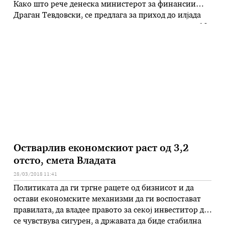
Како што рече денеска министерот за финансии
Драган Тевдовски, се предлага за приход до илјада
евра персоналниот данок на доход да остане ист, 10
отсто, додека за секој приход остварен над
границата од илјада евра данокот да биде 18
проценти, а такви …
Остварлив економскиот раст од 3,2
отсто, смета Владата
28/03/2018 11:41
Политиката да ги тргне рацете од бизнисот и да
остави економските механизми да ги воспостават
правилата, да владее правото за секој инвеститор да
се чувствува сигурен, а државата да биде стабилна