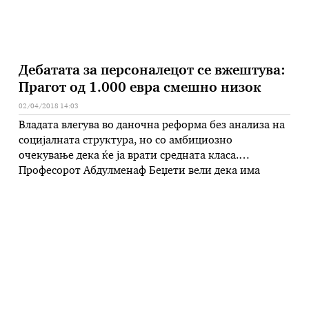
Дебатата за персоналецот се вжештува:
Прагот од 1.000 евра смешно низок
02/04/2018 14:03
Владата влегува во даночна реформа без анализа на
социјалната структура, но со амбициозно
очекување дека ќе ја врати средната класа.
Професорот Абдулменаф Беџети вели дека има
грешка во чекори, дека целите се поставени
превисоко и се недостижни со вакви мерки и за
еден мандат. „Пред да се оди во промена на
системот на даноците на …