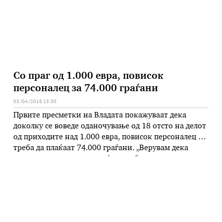
Со праг од 1.000 евра, повисок
персоналец за 74.000 граѓани
03/04/2018 13:30
Првите пресметки на Владата покажуваат дека
доколку се воведе оданочување од 18 отсто на делот
од приходите над 1.000 евра, повисок персоналец ќе
треба да плаќаат 74.000 граѓани. „Верувам дека
процентот е многу мал а ќе се соберат сериозни
средства“, ги откри бројките премиерот Зоран Заев,
на Првата годишна конференција на
Министерството за финансии по …