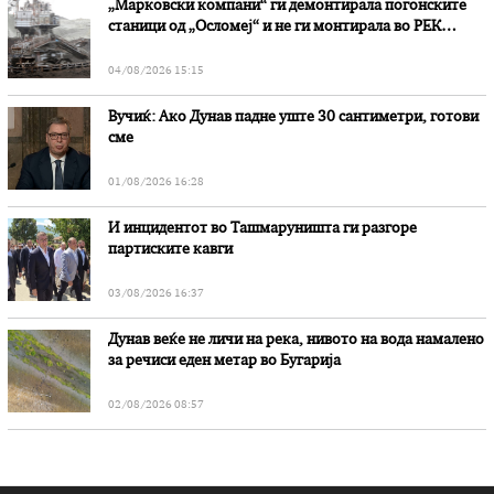
„Марковски компани“ ги демонтирала погонските
станици од „Осломеј“ и не ги монтирала во РЕК
„Битола“, стои во вештачењето на обвинителството
04/08/2026 15:15
Вучиќ: Ако Дунав падне уште 30 сантиметри, готови
сме
01/08/2026 16:28
И инцидентот во Ташмаруништa ги разгоре
партиските кавги
03/08/2026 16:37
Дунав веќе не личи на река, нивото на вода намалено
за речиси еден метар во Бугарија
02/08/2026 08:57