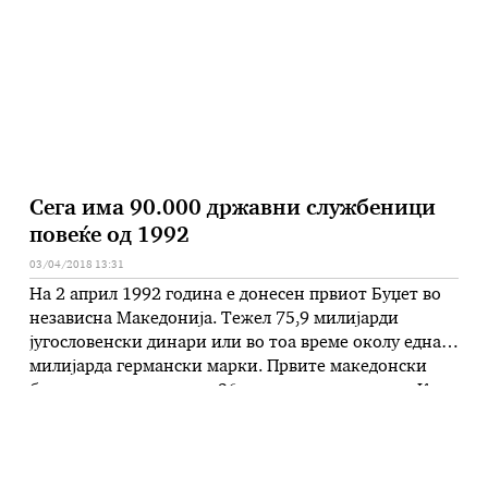
повод 40-годишниот јубилеј, компанијата одлучи да
подготви низа активности наменети за нашите
ценети …
Сега има 90.000 државни службеници
повеќе од 1992
03/04/2018 13:31
На 2 април 1992 година е донесен првиот Буџет во
независна Македонија. Тежел 75,9 милијарди
југословенски динари или во тоа време околу една
милијарда германски марки. Првите македонски
бонови се воведени на 26 април истата година. Кога
била усвоена завршната сметка на првиот буџет, тој
изнесувал 217,8 милијарди денари. Во првиот буџет,
планиран со инфлација …