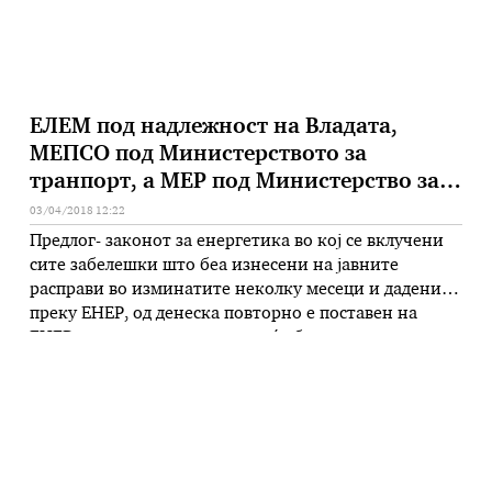
ЕЛЕМ под надлежност на Владата,
МЕПСО под Министерството за
транпорт, а МЕР под Министерство за
економија
03/04/2018 12:22
Предлог- законот за енергетика во кој се вклучени
сите забелешки што беа изнесени на јавните
расправи во изминатите неколку месеци и дадени
преку ЕНЕР, од денеска повторно е поставен на
ЕНЕР и во наредниот период ќе биде пуштен во
собраниска процедура. По Предлог-законот, како
што истакна вицепремиерот за економски прашања
Кочо Анѓушев на денешната прес-конференција …