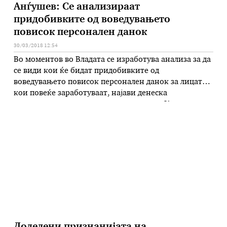
Анѓушев: Се анализираат
придобивките од воведувањето
повисок персонален данок
30/03/2018 12:54
Во моментов во Владата се изработува анализа за да
се види кои ќе бидат придобивките од
воведувањето повисок персонален данок за лицата
кои повеќе заработуваат, најави денеска
вицепремиерот за економски прашања Кочо
Анѓушев. – Сметам дека треба да се направи
математичка анализа и модел да се види кои ќе
бидат придобивките од персоналниот данок што, …