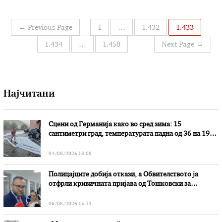
судовите. Како за една деценија функционирање,
оваа јавна дејност дојде до ова дереџе? Ние
постапуваме врз основа на извршни и правосилни
Навигација
←
Previous Page
1
…
1.432
1.433
пресуди, извршителот нема право да одбие.
на
Согласно Законот за платен …
1.434
…
1.458
Next Page
→
написи
Најчитани
Сцени од Германија како во сред зима: 15
сантиметри град, температурата падна од 36 на 19
степени
04/08/2026 13:08
Полицајците добија откази, а Обвителството ја
отфрли кривичната пријава од Тошковски за
наводни злоупотреби
06/08/2026 15:13