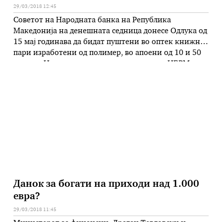
29/03/2018 12:45
Советот на Народната банка на Република
Македонија на денешната седница донесе Одлука од
15 мај годинава да бидат пуштени во оптек книжни
пари изработени од полимер, во апоени од 10 и 50
денари. На седницата, како што соопшти НБРМ,
била донесена и Одлуката за повлекување од оптек
на книжните пари во апоени од 10 и 50 денари …
Данок за богати на приходи над 1.000
евра?
29/03/2018 11:45