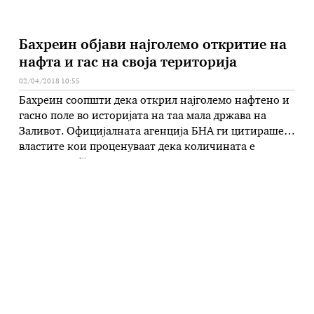
Бахреин објави најголемо откритие на
нафта и гас на своја територија
02/04/2018 10:55
Бахреин соопшти дека открил најголемо нафтено и
гасно поле во историјата на таа мала држава на
Заливот. Официјалната агенција БНА ги цитираше
властите кои проценуваат дека количината е
„многупати’“ поголема од познатите резерви на
Бахреин. Постоечкото нафтено поле во Бахреин е
само едно, како единствен депозит со резерви од
само неколку стотици милиони барел сирова …