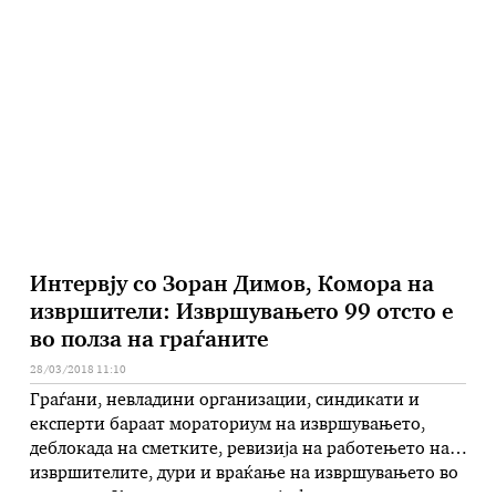
зашто капиталот е плашлив и сака да е заштитен,
рече денеска вицепремиерот Кочо Анѓушев на
форумот „Македонската економија меѓу визија и
дилема“. Анѓушев потенцира …
Интервју со Зоран Димов, Комора на
извршители: Извршувањето 99 отсто е
во полза на граѓаните
28/03/2018 11:10
Граѓани, невладини организации, синдикати и
експерти бараат мораториум на извршувањето,
деблокада на сметките, ревизија на работењето на
извршителите, дури и враќање на извршувањето во