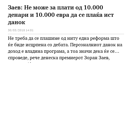
Заев: Не може за плати од 10.000
денари и 10.000 евра да се плаќа ист
данок
30/03/2018 14:01
Не треба да се плашиме од ниту една реформа што
ќе биде исцрпена со дебата. Персоналниот данок на
доход е владина програма, а тоа значи дека ќе се
спроведе, рече денеска премиерот Зоран Заев,
одговорајќи на новинарско прашање во врска со
најавеното прогресивно оданочување. Владата,
нагласи Заев, сака правично и фер општество. Не
може некој …