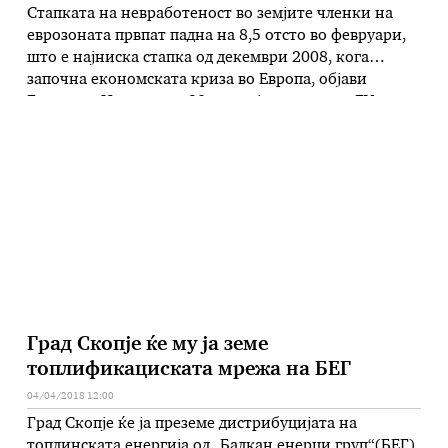
Стапката на невработеност во земјите членки на
еврозоната првпат падна на 8,5 отсто во февруари,
што е најниска стапка од декември 2008, кога
започна економската криза во Европа, објави
Евростат. На ниво на 28-те земји членки на ЕУ
стапката достигнува 7,1 отсто во февруари.
Конкретно тоа значи дека околу 17,6 милиони луѓе
во ЕУ се …
Град Скопје ќе му ја земе
топлификациската мрежа на БЕГ
04/04/2018 12:00
Град Скопје ќе ја преземе дистрибуцијата на
топлинската енергија од „Балкан енерџи груп“(БЕГ)