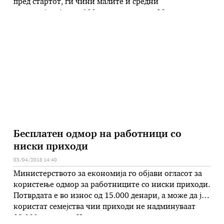
пред стартот, ги чини малите и средни
претпријатија над 100 милиони евра. „Многу лесно
може да ја направите пресметката. Тие сега плаќаат
по 140-150 евра за мегават час електрична енергија,
а доколку беа на …
Бесплатен одмор на работници со
ниски приходи
03/04/2018 14:40
Министерството за економија го објави огласот за
користење одмор за работниците со ниски приходи.
Потврдата е во износ од 15.000 денари, а може да ја
користат семејства чии приходи не надминуваат
22.000 денари. – Целта на овие проекти е да им се