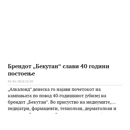
овозможи на лицата со ниски приходи да
искористат годишен одмор и во исто …
Брендот „Бекутан“ слави 40 години
постоење
03/04/2018 13:39
„Алкалоид“ денеска го најави почетокот на
кампањата по повод 40-годишниот јубилеј на
брендот „Бекутан“. Во присуство на медиумите,
педијатри, фармацевти, технолози, дерматолози и
останати блиски соработници, од компанијата
најавија низа активности за одбележување на
довербата кон „Бекутан“ која бележи 4 децении. „По