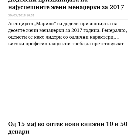
Доделени признанијата на
најуспешните жени менаџерки за 2017
30/03/2018 10:35
Агенцијата „Марили“ ги додели признанијата на
десетте жени менаџерки за 2017 година. Генерално,
оценети се како лидери со одлични карактери,
високи професионалци кои треба да претставуваат
поттик за младите генерации на жени кои се високо
едуцирани и влегуваат во бизнис водите за да
остваруваат високи резултати на менаџерски и
лидерски позици. Годинашни добитнички на
признанието …
Од 15 мај во оптек нови книжни 10 и 50
денари