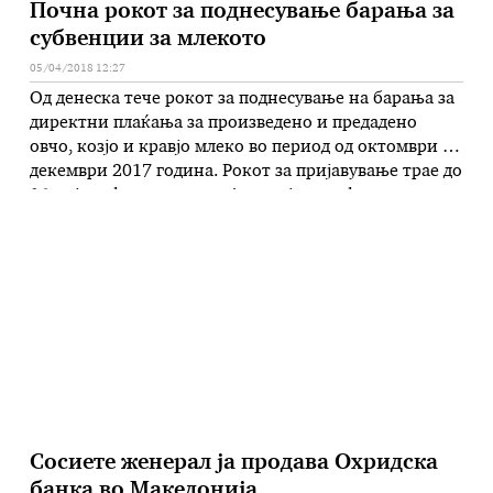
Почна рокот за поднесување барања за
субвенции за млекото
05/04/2018 12:27
Од денеска тече рокот за поднесување на барања за
директни плаќања за произведено и предадено
овчо, козјо и кравјо млеко во период од октомври до
декември 2017 година. Рокот за пријавување трае до
16 мај, информираат од Агенцијата за финансиска
поддршка во земјоделството и руралниот развој.
Висината на поддршката изнесува четири денари по
литар за …
Сосиете женерал ја продава Охридска
банка во Македонија