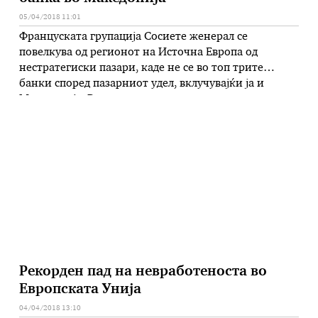
05/04/2018 11:01
Француската групација Сосиете женерал се
повелкува од регионот на Источна Европа од
нестратегиски пазари, каде не се во топ трите
банки според пазарниот удел, вклучувајќи ја и
Македонија. Во рамки на ова, како што пишува
бугарскиот весник „Капитал“, се продава банката во
Бугарија во пакет со уште пет подружници на
француската групација во Албанија, Македонија, …
Рекорден пад на невработеноста во
Европската Унија
04/04/2018 13:10