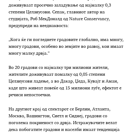
доживуваат просечно заладување од најмалку 0,3
степени Целзиусови. Сепак, главниот автор на
студијата, Роб МекДоналд од Nature Conservancy,
предупреди на нееднаквоста:
„Кога ќе ги погледнете градовите глобално, има многу,
многу градови, особено во земјите во развој, кои имаат
многу малку дрвја.“
Во 20 градови со најмалку три милиони жители,
жителите доживуваат помалку од 0,05 степени
Целзиусови ладење, а во Дакар, Џеда, Кувајт и Аман,
каде што живеат повеќе од 15 милиони луѓе, ефектот е
речиси непостоечки.
На другиот крај од спектарот се Берлин, Атланта,
Москва, Вашингтон, Сиетл и Сиднеј, градови со
поголема покриеност со дрвја. Истражувачите велат
дека побогатите градови и населби имаат тенденција