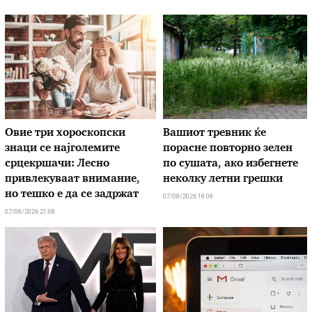
Овие три хороскопски
Вашиот тревник ќе
знаци се најголемите
порасне повторно зелен
срцекршачи: Лесно
по сушата, ако избегнете
привлекуваат внимание,
неколку летни грешки
но тешко е да се задржат
07/08/2026 18:08
07/08/2026 21:08