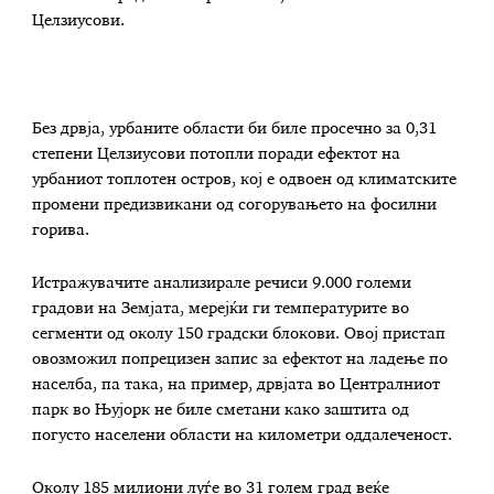
Целзиусови.
Без дрвја, урбаните области би биле просечно за 0,31
степени Целзиусови потопли поради ефектот на
урбаниот топлотен остров, кој е одвоен од климатските
промени предизвикани од согорувањето на фосилни
горива.
Истражувачите анализирале речиси 9.000 големи
градови на Земјата, мерејќи ги температурите во
сегменти од околу 150 градски блокови. Овој пристап
овозможил попрецизен запис за ефектот на ладење по
населба, па така, на пример, дрвјата во Централниот
парк во Њујорк не биле сметани како заштита од
погусто населени области на километри оддалеченост.
Околу 185 милиони луѓе во 31 голем град веќе