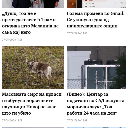
„Душо, тоа не е
Голема промена во Gmail:
претседателски“: Трамп
Се укинува една од
открива што Меланија не
најпопуларните опции
сака кај него
07/08/2026 14:08
07/08/2026 17:08
Масовната смрт на ирваси
(Видео): Центар за
ги збунува норвешките
податоци во САД испушта
научници: Никој не знае
морничав звук: „Тоа
што ги убило
работи 24 часа на ден“
07/08/2026 13:08
07/08/2026 12:08