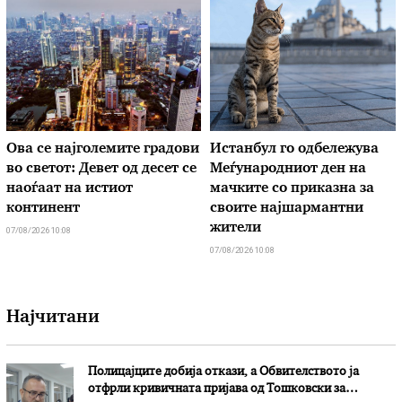
Ова се најголемите градови
Истанбул го одбележува
во светот: Девет од десет се
Меѓународниот ден на
наоѓаат на истиот
мачките со приказна за
континент
своите најшармантни
жители
07/08/2026 10:08
07/08/2026 10:08
Најчитани
Полицајците добија откази, а Обвителството ја
отфрли кривичната пријава од Тошковски за