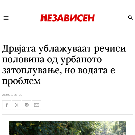
Se
Main
Menu
Дрвјата ублажуваат речиси
половина од урбаното
затоплување, но водата е
проблем
21/05/2026 12:01