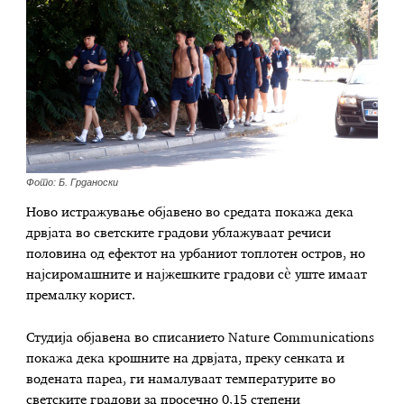
Фото: Б. Грданоски
Ново истражување објавено во средата покажа дека
дрвјата во светските градови ублажуваат речиси
половина од ефектот на урбаниот топлотен остров, но
најсиромашните и најжешките градови сè уште имаат
премалку корист.
Студија објавена во списанието Nature Communications
покажа дека крошните на дрвјата, преку сенката и
водената пареа, ги намалуваат температурите во
светските градови за просечно 0,15 степени