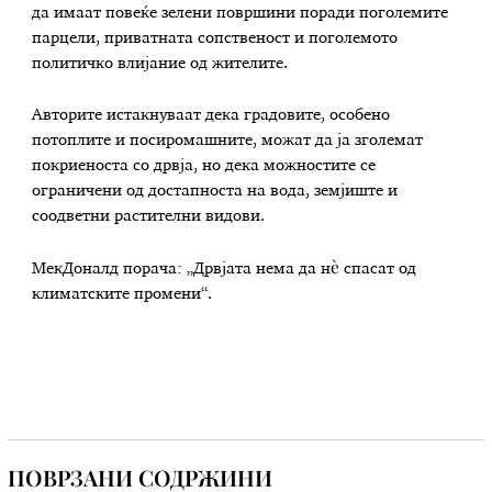
да имаат повеќе зелени површини поради поголемите
парцели, приватната сопственост и поголемото
политичко влијание од жителите.
Авторите истакнуваат дека градовите, особено
потоплите и посиромашните, можат да ја зголемат
покриеноста со дрвја, но дека можностите се
ограничени од достапноста на вода, земјиште и
соодветни растителни видови.
МекДоналд порача: „Дрвјата нема да нè спасат од
климатските промени“.
ПОВРЗАНИ СОДРЖИНИ