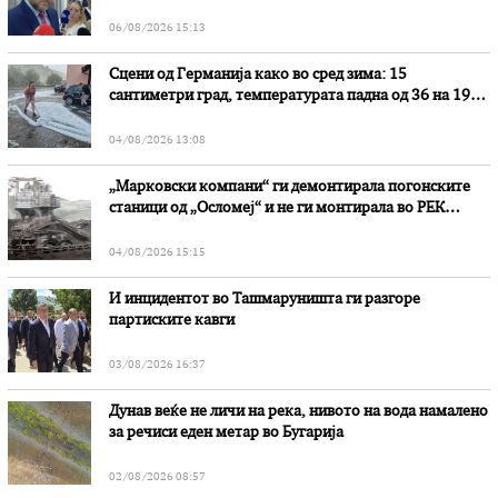
наводни злоупотреби
06/08/2026 15:13
Сцени од Германија како во сред зима: 15
сантиметри град, температурата падна од 36 на 19
степени
04/08/2026 13:08
„Марковски компани“ ги демонтирала погонските
станици од „Осломеј“ и не ги монтирала во РЕК
„Битола“, стои во вештачењето на обвинителството
04/08/2026 15:15
И инцидентот во Ташмаруништa ги разгоре
партиските кавги
03/08/2026 16:37
Дунав веќе не личи на река, нивото на вода намалено
за речиси еден метар во Бугарија
02/08/2026 08:57