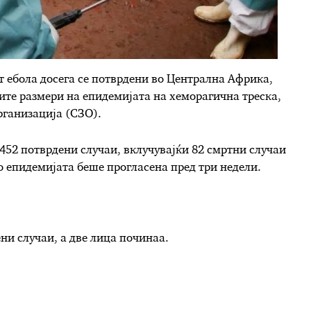
т ебола досега се потврдени во Централна Африка,
ите размери на епидемијата на хеморагична треска,
рганизација (СЗО).
452 потврдени случаи, вклучувајќи 82 смртни случаи
о епидемијата беше прогласена пред три недели.
ни случаи, а две лица починаа.