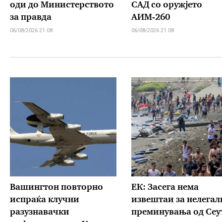
оди до Министерството
САД со оружјето
за правда
АИМ-260
06/08/2026 21:08
06/08/2026 21:08
Вашингтон повторно
ЕК: Засега нема
испраќа клучни
извештаи за нелегал
разузнавачки
преминувања од Сеу