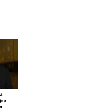
а
јки
а