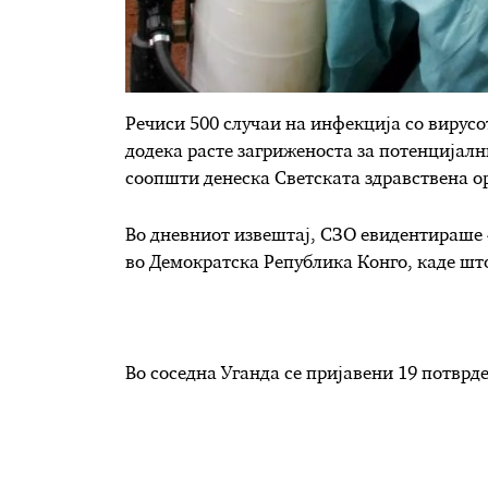
Речиси 500 случаи на инфекција со вирусо
додека расте загриженоста за потенцијалн
соопшти денеска Светската здравствена о
Во дневниот извештај, СЗО евидентираше 
во Демократска Република Конго, каде шт
Во соседна Уганда се пријавени 19 потврде