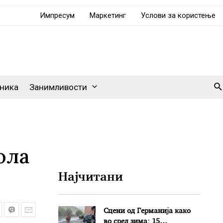
Импресум
Маркетинг
Услови за користење
Se
ника
Занимливости
ола
Најчитани
Сцени од Германија како
во сред зима: 15