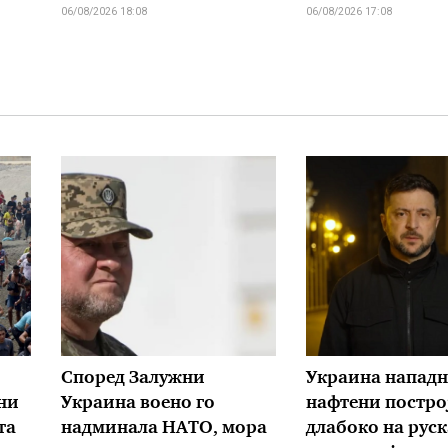
06/08/2026 18:08
06/08/2026 17:08
Според Залужни
Украина нападн
ни
Украина воено го
нафтени постро
та
надминала НАТО, мора
длабоко на руск