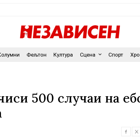
Колумни
Фељтон
Култура
Сцена
Спорт
Хро
чиси 500 случаи на еб
а