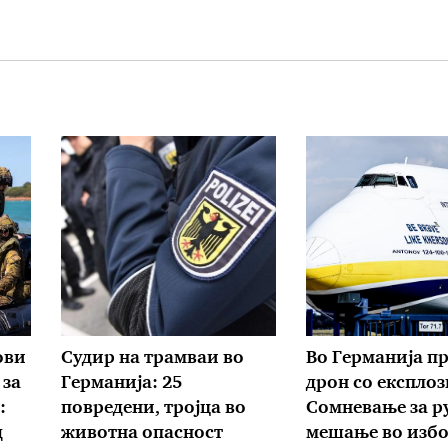
ови
Судир на трамваи во
Во Германија п
 за
Германија: 25
дрон со експлоз
:
повредени, тројца во
Сомневање за р
д
животна опасност
мешање во изб