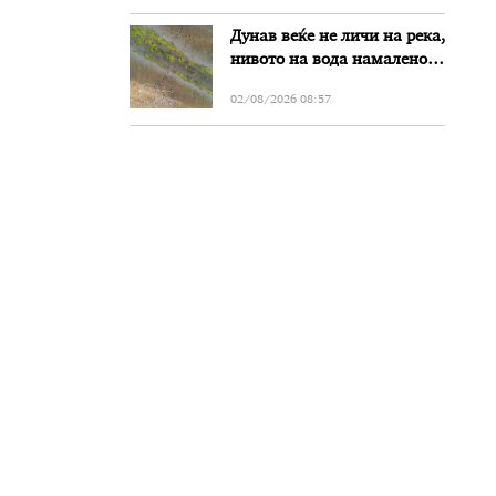
Дунав веќе не личи на река,
нивото на вода намалено
за речиси еден метар во
02/08/2026 08:57
Бугарија