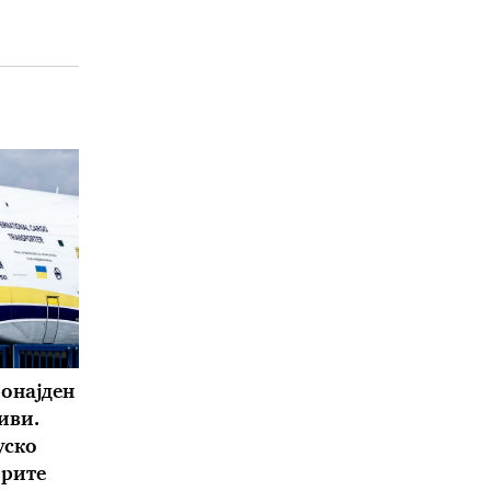
ронајден
иви.
уско
орите