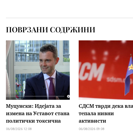
ПОВРЗАНИ СОДРЖИНИ
Муцунски: Идејата за
СДСМ тврди дека вл
измена на Уставот стана
тепала нивни
политички токсична
активисти
06/08/2026 12:08
06/08/2026 09:08