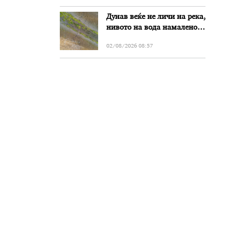
Дунав веќе не личи на река,
нивото на вода намалено
за речиси еден метар во
02/08/2026 08:57
Бугарија