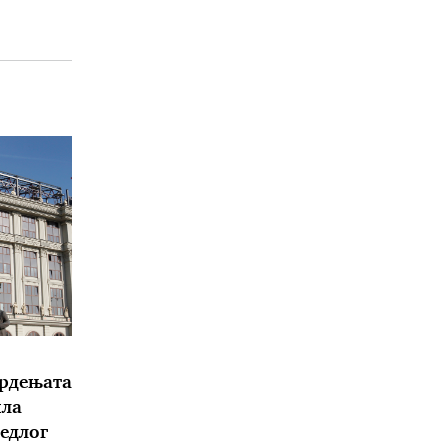
врдењата
ила
едлог