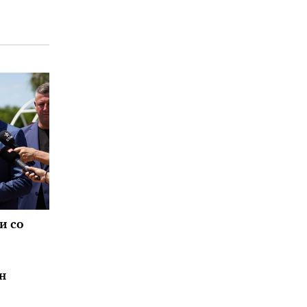
и со
н