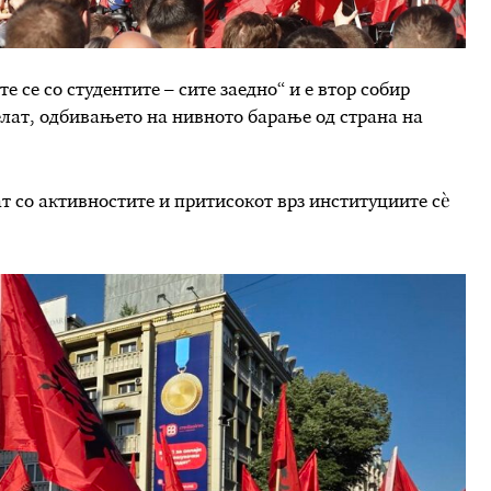
е се со студентите – сите заедно“ и е втор собир
елат, одбивањето на нивното барање од страна на
т со активностите и притисокот врз институциите сѐ