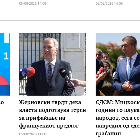
05/08/2026 14:08
05/08/2026 14:08
со
Жерновски тврди дека
СДСМ: Мицкоск
власта подготвува терен
години го плука
за прифаќање на
народот, сега се
францускиот предлог
навредил од еде
граѓанин
05/08/2026 11:08