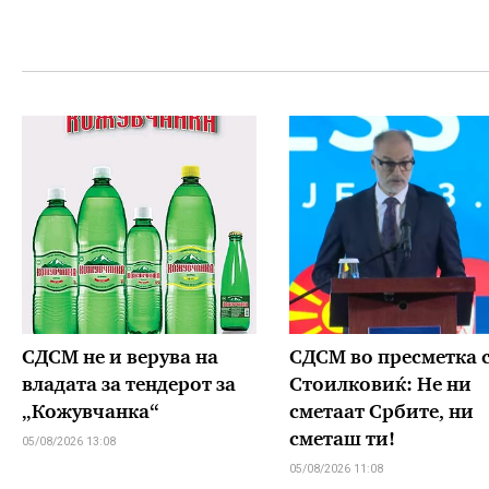
СДСМ не и верува на
СДСМ во пресметка 
владата за тендерот за
Стоилковиќ: Не ни
„Кожувчанка“
сметаат Србите, ни
сметаш ти!
05/08/2026 13:08
05/08/2026 11:08