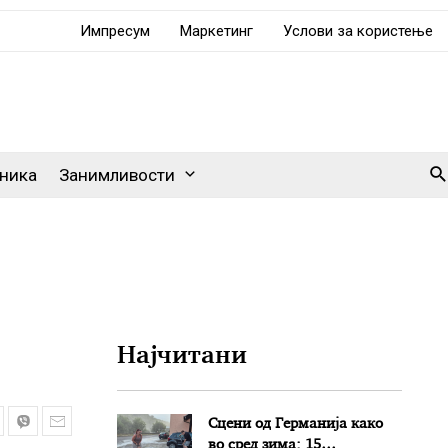
Импресум
Маркетинг
Услови за користење
Se
ника
Занимливости
Најчитани
Сцени од Германија како
во сред зима: 15