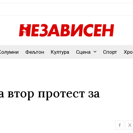
Колумни
Фељтон
Култура
Сцена
Спорт
Хро
 втор протест за