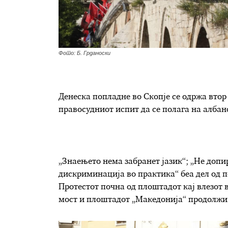
Фото: Б. Грданоски
Денеска попладне во Скопје се одржа втор
правосудниот испит да се полага на албанс
„Знаењето нема забранет јазик“; „Не допир
дискриминација во практика“ беа дел од 
Протестот почна од плоштадот кај влезот 
мост и плоштадот „Македонија“ продолжи 