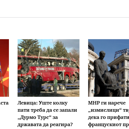
аста
Левица: Уште колку
МНР ги нарече
пати треба да се запали
„измислици“ т
„Дурмо Турс“ за
дека го прифат
државата да реагира?
францускиот пр