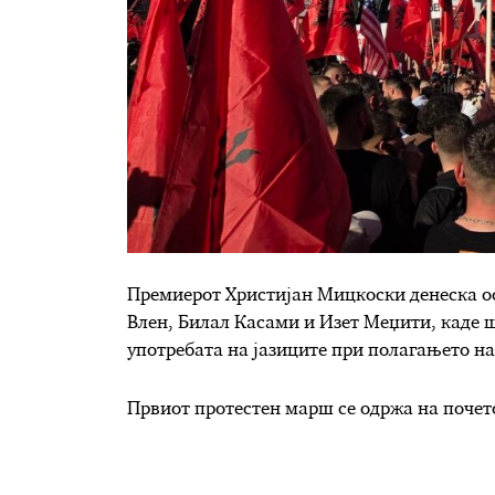
Премиерот Христијан Мицкоски денеска ос
Влен, Билал Касами и Изет Меџити, каде 
употребата на јазиците при полагањето н
Првиот протестен марш се одржа на почето