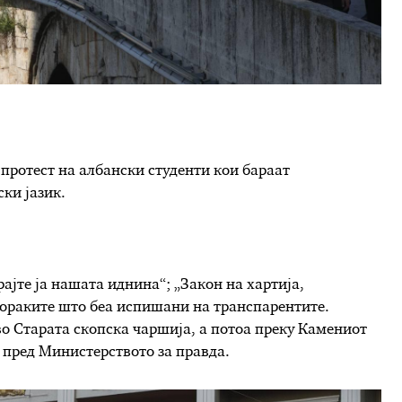
 протест на албански студенти кои бараат
ки јазик.
ајте ја нашата иднина“; „Закон на хартија,
пораките што беа испишани на транспарентите.
во Старата скопска чаршија, а потоа преку Камениот
пред Министерството за правда.