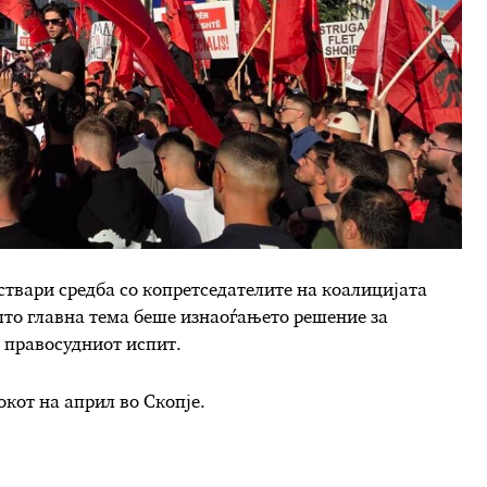
твари средба со копретседателите на коалицијата
што главна тема беше изнаоѓањето решение за
а правосудниот испит.
кот на април во Скопје.