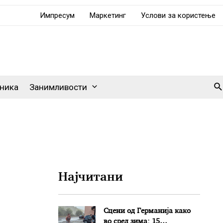
Импресум
Маркетинг
Услови за користење
Se
ника
Занимливости
Најчитани
Сцени од Германија како
во сред зима: 15