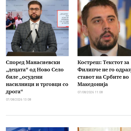
Според Манасиевски
Костреш: Текстот за
„децата“ од Ново Село
Филипче не го одраз
биле „осудени
ставот на Србите во
насилници и трговци со
Македонија
дрога“
07/08/2026 11:08
07/08/2026 13:08