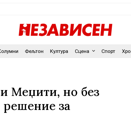
Колумни
Фељтон
Култура
Сцена
Спорт
Хро
и Меџити, но без
 решение за