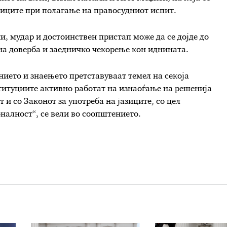
азиците при полагање на правосудниот испит.
и, мудар и достоинствен пристап може да се дојде до
на доверба и заедничко чекорење кон иднината.
нието и знаењето претставуваат темел на секоја
титуциите активно работат на изнаоѓање на решенија
 и со Законот за употреба на јазиците, со цел
налност“, се вели во соопштението.