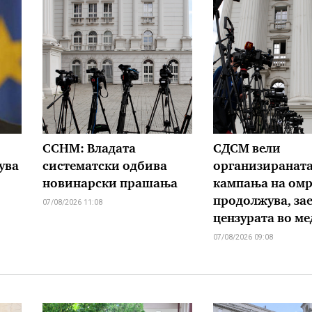
ССНМ: Владата
СДСМ вели
ува
систематски одбива
организиранат
новинарски прашања
кампања на омр
продолжува, зае
07/08/2026 11:08
цензурата во м
07/08/2026 09:08