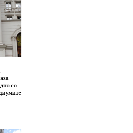
а
аза
дно со
едиумите