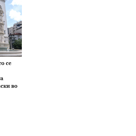
о се
та
вски во