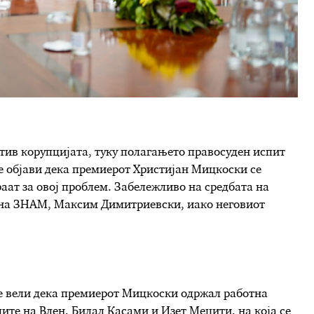
отив корупцијата, туку полагањето правосуден испит
се објави дека премиерот Христијан Мицкоски се
раат за овој проблем. Забележливо на средбата на
т на ЗНАМ, Максим Димитриевски, иако неговиот
се вели дека премиерот Мицкоски одржал работна
лите на Влен, Билал Касами и Изет Меџити, на која се