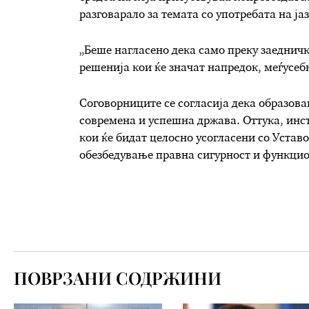
разговарало за темата со употребата на ј
„Беше нагласено дека само преку заедничк
решенија кои ќе значат напредок, меѓусеб
Соговорниците се согласија дека образова
современа и успешна држава. Оттука, инс
кои ќе бидат целосно усогласени со Уставот
обезбедување правна сигурност и функцио
ПОВРЗАНИ СОДРЖИНИ