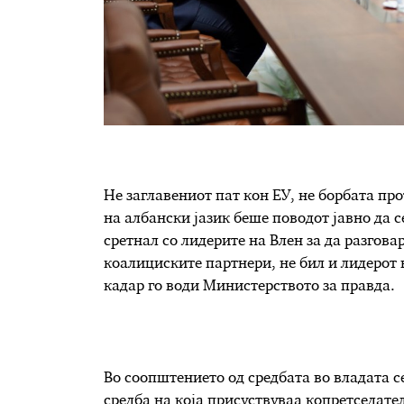
Не заглавениот пат кон ЕУ, не борбата пр
на албански јазик беше поводот јавно да 
сретнал со лидерите на Влен за да разгова
коалициските партнери, не бил и лидеро
кадар го води Министерството за правда.
Во соопштението од средбата во владата 
средба на која присуствуваа копретседате