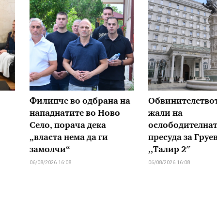
Филипче во одбрана на
Обвинителствот
нападнатите во Ново
жали на
Село, порача дека
ослободителна
„власта нема да ги
пресуда за Груе
замолчи“
,,Талир 2″
06/08/2026 16:08
06/08/2026 16:08