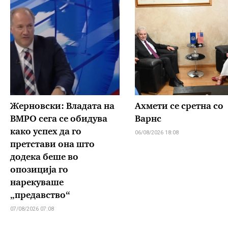
Жерновски: Владата на
Ахмети се сретна со
ВМРО сега се обидува
Варнс
како успех да го
06/08/2026 18:08
претстави она што
додека беше во
опозиција го
нарекуваше
„предавство“
07/08/2026 07:08