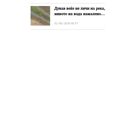
Дунав веќе не личи на река,
нивото на вода намалено
за речиси еден метар во
02/08/2026 08:57
Бугарија