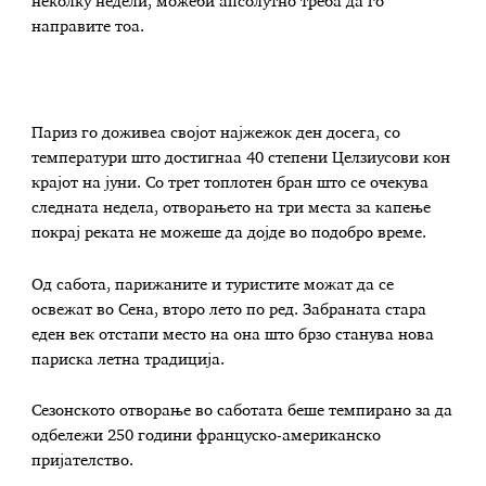
неколку недели, можеби апсолутно треба да го
направите тоа.
Париз го доживеа својот најжежок ден досега, со
температури што достигнаа 40 степени Целзиусови кон
крајот на јуни. Со трет топлотен бран што се очекува
следната недела, отворањето на три места за капење
покрај реката не можеше да дојде во подобро време.
Од сабота, парижаните и туристите можат да се
освежат во Сена, второ лето по ред. Забраната стара
еден век отстапи место на она што брзо станува нова
париска летна традиција.
Сезонското отворање во саботата беше темпирано за да
одбележи 250 години француско-американско
пријателство.