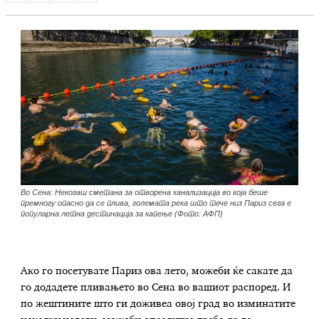
Во Сена: Некогаш сметана за отворена канализација во која беше
премногу опасно да се плива, големата река што тече низ Париз сега е
популарна летна дестинација за капење (Фото: АФП)
Ако го посетувате Париз ова лето, можеби ќе сакате да
го додадете пливањето во Сена во вашиот распоред. И
по жештините што ги доживеа овој град во изминатите