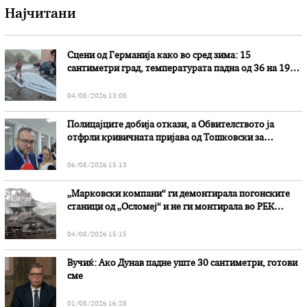
Најчитани
Сцени од Германија како во сред зима: 15
сантиметри град, температурата падна од 36 на 19
степени
04/08/2026 13:08
Полицајците добија откази, а Обвителството ја
отфрли кривичната пријава од Тошковски за
наводни злоупотреби
06/08/2026 15:13
„Марковски компани“ ги демонтирала погонските
станици од „Осломеј“ и не ги монтирала во РЕК
„Битола“, стои во вештачењето на обвинителството
04/08/2026 15:15
Вучиќ: Ако Дунав падне уште 30 сантиметри, готови
сме
01/08/2026 16:28