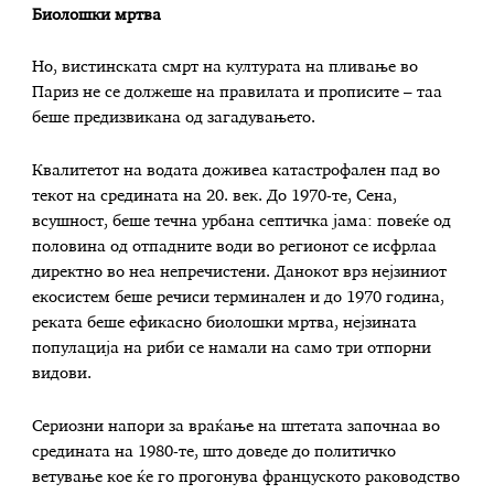
Биолошки мртва
Но, вистинската смрт на културата на пливање во
Париз не се должеше на правилата и прописите – таа
беше предизвикана од загадувањето.
Квалитетот на водата доживеа катастрофален пад во
текот на средината на 20. век. До 1970-те, Сена,
всушност, беше течна урбана септичка јама: повеќе од
половина од отпадните води во регионот се исфрлаа
директно во неа непречистени. Данокот врз нејзиниот
екосистем беше речиси терминален и до 1970 година,
реката беше ефикасно биолошки мртва, нејзината
популација на риби се намали на само три отпорни
видови.
Сериозни напори за враќање на штетата започнаа во
средината на 1980-те, што доведе до политичко
ветување кое ќе го прогонува француското раководство