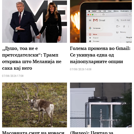
„Душо, тоа не е
Голема промена во Gmail:
претседателски“: Трамп
Се укинува една од
открива што Меланија не
најпопуларните опции
сака кај него
07/08/2026 14:08
07/08/2026 17:08
Масовната смрт на ирваси
(Видео): Центар за