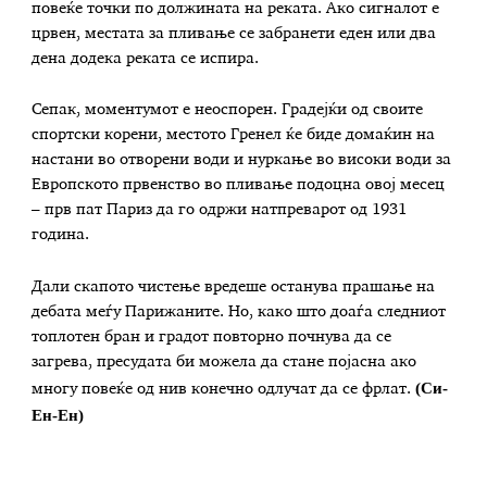
повеќе точки по должината на реката. Ако сигналот е
црвен, местата за пливање се забранети еден или два
дена додека реката се испира.
Сепак, моментумот е неоспорен. Градејќи од своите
спортски корени, местото Гренел ќе биде домаќин на
настани во отворени води и нуркање во високи води за
Европското првенство во пливање подоцна овој месец
– прв пат Париз да го одржи натпреварот од 1931
година.
Дали скапото чистење вредеше останува прашање на
дебата меѓу Парижаните. Но, како што доаѓа следниот
топлотен бран и градот повторно почнува да се
загрева, пресудата би можела да стане појасна ако
(Си-
многу повеќе од нив конечно одлучат да се фрлат.
Ен-Ен)