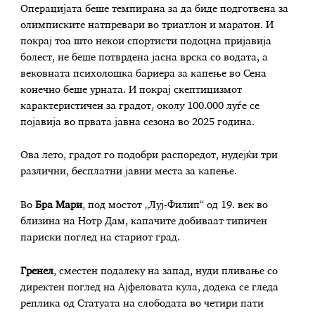
Операцијата беше темпирана за да биде подготвена за
олимписките натпревари во триатлон и маратон. И
покрај тоа што некои спортисти подоцна пријавија
болест, не беше потврдена јасна врска со водата, а
вековната психолошка бариера за капење во Сена
конечно беше урната. И покрај скептицизмот
карактеристичен за градот, околу 100.000 луѓе се
појавија во првата јавна сезона во 2025 година.
Ова лето, градот го подобри распоредот, нудејќи три
различни, бесплатни јавни места за капење.
Во
Бра Мари
, под мостот „Луј-Филип“ од 19. век во
близина на Нотр Дам, капачите добиваат типичен
париски поглед на стариот град.
Гренел
, сместен подалеку на запад, нуди пливање со
директен поглед на Ајфеловата кула, додека се гледа
реплика од Статуата на слободата во четири пати