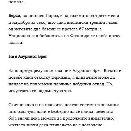
помала.
Берси
, во источен Париз, е најголемото од трите места
и најдобро за секој што сака вистински тренинг: еден
од неговите два базени се протега 67 метри, а
Националната библиотека на Франција се наоѓа преку
водата.
Не е Азурниот Брег
Едно предупредување: ова не е Азурниот Брег. Водата е
повеќе каки отколку тиркизна, а пливачите може да
наидат на повремени парчиња лебдечки отпад. Но,
искуството го надоместува тоа.
Слично како и на плажите, постои систем на знамиња
што означува дали е безбедно да се плива: зелената
боја значи дека можете да продолжите внимателно,
жолтата значи дека пливањето не е дозволено,