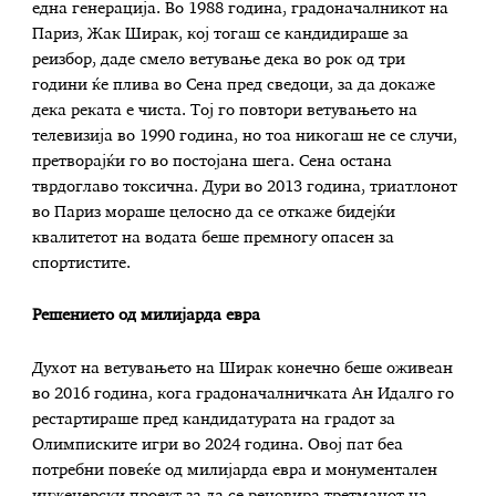
една генерација. Во 1988 година, градоначалникот на
Париз, Жак Ширак, кој тогаш се кандидираше за
реизбор, даде смело ветување дека во рок од три
години ќе плива во Сена пред сведоци, за да докаже
дека реката е чиста. Тој го повтори ветувањето на
телевизија во 1990 година, но тоа никогаш не се случи,
претворајќи го во постојана шега. Сена остана
тврдоглаво токсична. Дури во 2013 година, триатлонот
во Париз мораше целосно да се откаже бидејќи
квалитетот на водата беше премногу опасен за
спортистите.
Решението од милијарда евра
Духот на ветувањето на Ширак конечно беше оживеан
во 2016 година, кога градоначалничката Ан Идалго го
рестартираше пред кандидатурата на градот за
Олимписките игри во 2024 година. Овој пат беа
потребни повеќе од милијарда евра и монументален