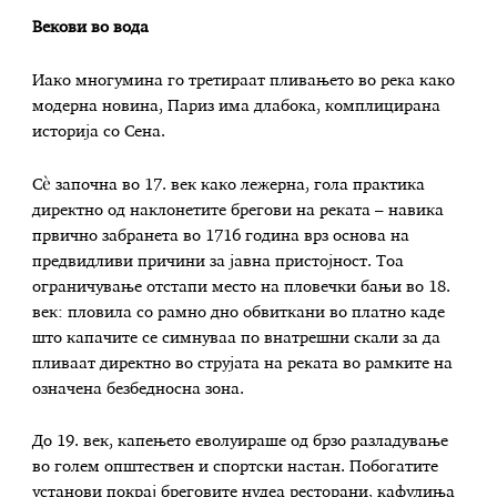
Векови во вода
Иако многумина го третираат пливањето во река како
модерна новина, Париз има длабока, комплицирана
историја со Сена.
Сè започна во 17. век како лежерна, гола практика
директно од наклонетите брегови на реката – навика
првично забранета во 1716 година врз основа на
предвидливи причини за јавна пристојност. Тоа
ограничување отстапи место на пловечки бањи во 18.
век: пловила со рамно дно обвиткани во платно каде
што капачите се симнуваа по внатрешни скали за да
пливаат директно во струјата на реката во рамките на
означена безбедносна зона.
До 19. век, капењето еволуираше од брзо разладување
во голем општествен и спортски настан. Побогатите
установи покрај бреговите нудеа ресторани, кафулиња