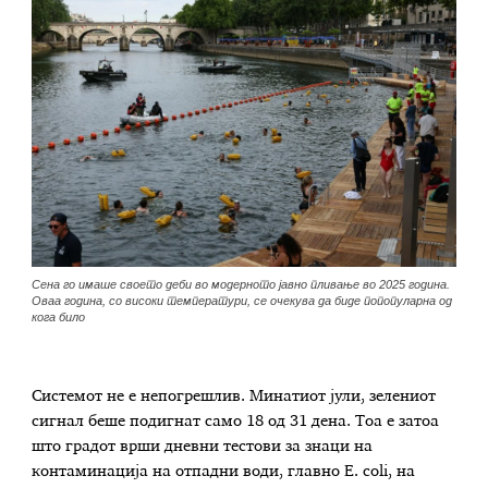
Сена го имаше своето деби во модерното јавно пливање во 2025 година.
Оваа година, со високи температури, се очекува да биде попопуларна од
кога било
Системот не е непогрешлив. Минатиот јули, зелениот
сигнал беше подигнат само 18 од 31 дена. Тоа е затоа
што градот врши дневни тестови за знаци на
контаминација на отпадни води, главно E. coli, на