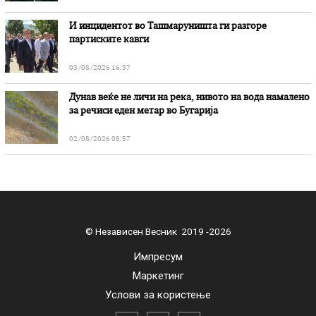
И инцидентот во Ташмаруништa ги разгоре
партиските кавги
03/08/2026 16:37
Дунав веќе не личи на река, нивото на вода намалено
за речиси еден метар во Бугарија
02/08/2026 08:57
© Независен Весник 2019 -2026
Импресум
Маркетинг
Услови за користење