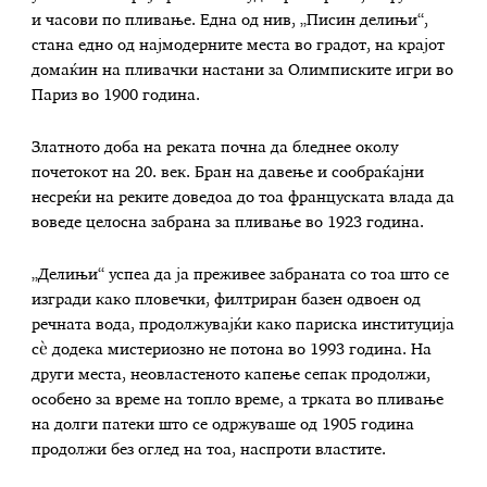
и часови по пливање. Една од нив, „Писин делињи“,
стана едно од најмодерните места во градот, на крајот
домаќин на пливачки настани за Олимписките игри во
Париз во 1900 година.
Златното доба на реката почна да бледнее околу
почетокот на 20. век. Бран на давење и сообраќајни
несреќи на реките доведоа до тоа француската влада да
воведе целосна забрана за пливање во 1923 година.
„Делињи“ успеа да ја преживее забраната со тоа што се
изгради како пловечки, филтриран базен одвоен од
речната вода, продолжувајќи како париска институција
сè додека мистериозно не потона во 1993 година. На
други места, неовластеното капење сепак продолжи,
особено за време на топло време, а трката во пливање
на долги патеки што се одржуваше од 1905 година
продолжи без оглед на тоа, наспроти властите.