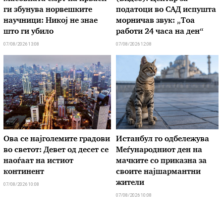
ги збунува норвешките
податоци во САД испушта
научници: Никој не знае
морничав звук: „Тоа
што ги убило
работи 24 часа на ден“
07/08/2026 13:08
07/08/2026 12:08
Ова се најголемите градови
Истанбул го одбележува
во светот: Девет од десет се
Меѓународниот ден на
наоѓаат на истиот
мачките со приказна за
континент
своите најшармантни
жители
07/08/2026 10:08
07/08/2026 10:08