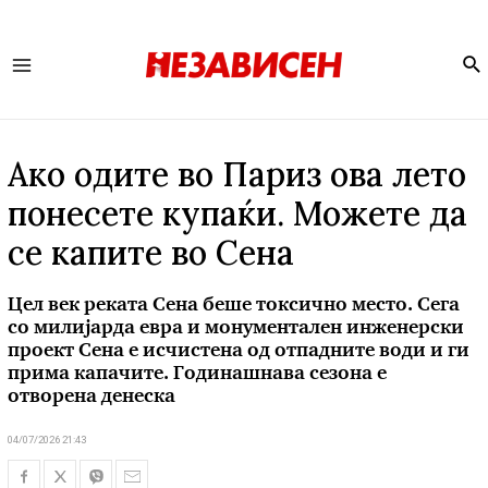
Se
Main
Menu
Ако одите во Париз ова лето
понесете купаќи. Можете да
се капите во Сена
Цел век реката Сена беше токсично место. Сега
со милијарда евра и монументален инженерски
проект Сена е исчистена од отпадните води и ги
прима капачите. Годинашнава сезона е
отворена денеска
04/07/2026 21:43