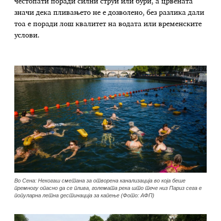
честопати поради силни струи или бури, а црвената
значи дека пливањето не е дозволено, без разлика дали
тоа е поради лош квалитет на водата или временските
услови.
Во Сена: Некогаш сметана за отворена канализација во која беше
премногу опасно да се плива, големата река што тече низ Париз сега е
популарна летна дестинација за капење (Фото: АФП)