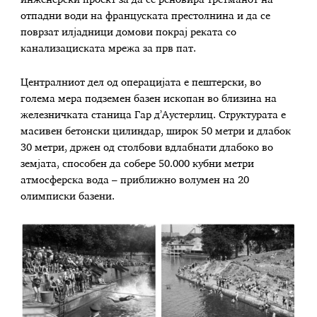
инженерски проект за да се реновира третманот на
отпадни води на француската престолнина и да се
поврзат илјадници домови покрај реката со
канализациската мрежа за прв пат.
Централниот дел од операцијата е пештерски, во
голема мера подземен базен ископан во близина на
железничката станица Гар д’Аустерлиц. Структурата е
масивен бетонски цилиндар, широк 50 метри и длабок
30 метри, држен од столбови вдлабнати длабоко во
земјата, способен да собере 50.000 кубни метри
атмосферска вода – приближно волумен на 20
олимписки базени.