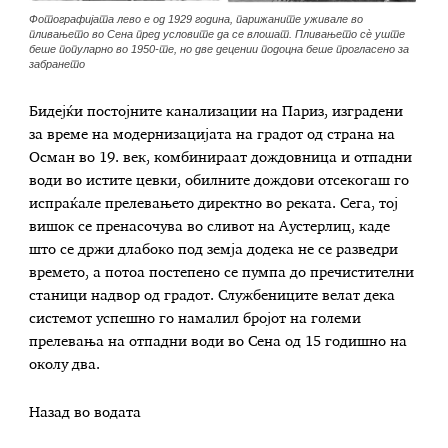
Фотографијата лево е од 1929 година, парижаните уживале во
пливањето во Сена пред условите да се влошат. Пливањето сè уште
беше популарно во 1950-те, но две децении подоцна беше прогласено за
забрането
Бидејќи постојните канализации на Париз, изградени
за време на модернизацијата на градот од страна на
Осман во 19. век, комбинираат дождовница и отпадни
води во истите цевки, обилните дождови отсекогаш го
испраќале прелевањето директно во реката. Сега, тој
вишок се пренасочува во сливот на Аустерлиц, каде
што се држи длабоко под земја додека не се разведри
времето, а потоа постепено се пумпа до пречистителни
станици надвор од градот. Службениците велат дека
системот успешно го намалил бројот на големи
прелевања на отпадни води во Сена од 15 годишно на
околу два.
Назад во водата