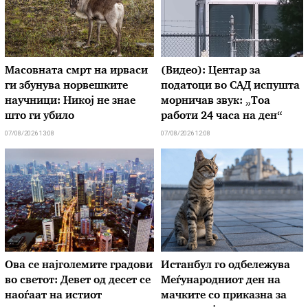
Масовната смрт на ирваси
(Видео): Центар за
ги збунува норвешките
податоци во САД испушта
научници: Никој не знае
морничав звук: „Тоа
што ги убило
работи 24 часа на ден“
07/08/2026 13:08
07/08/2026 12:08
Ова се најголемите градови
Истанбул го одбележува
во светот: Девет од десет се
Меѓународниот ден на
наоѓаат на истиот
мачките со приказна за