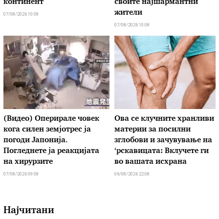
континент
своите најшармантни
жители
07/08/2026 10:08
07/08/2026 10:08
(Видео) Оперирале човек
Ова се клучните хранливи
кога силен земјотрес ја
материи за посилни
погоди Јапонија.
зглобови и зачувување на
Погледнете ја реакцијата
‘рскавицата: Вклучете ги
на хирурзите
во вашата исхрана
07/08/2026 09:08
06/08/2026 22:08
Најчитани