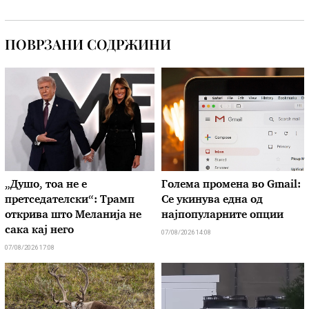
ПОВРЗАНИ СОДРЖИНИ
„Душо, тоа не е
Голема промена во Gmail:
претседателски“: Трамп
Се укинува една од
открива што Меланија не
најпопуларните опции
сака кај него
07/08/2026 14:08
07/08/2026 17:08