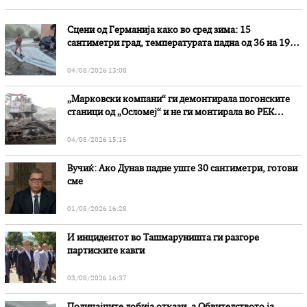
Сцени од Германија како во сред зима: 15
сантиметри град, температурата падна од 36 на 19
степени
04/08/2026 13:08
„Марковски компани“ ги демонтирала погонските
станици од „Осломеј“ и не ги монтирала во РЕК
„Битола“, стои во вештачењето на обвинителството
04/08/2026 15:15
Вучиќ: Ако Дунав падне уште 30 сантиметри, готови
сме
01/08/2026 16:28
И инцидентот во Ташмаруништa ги разгоре
партиските кавги
03/08/2026 16:37