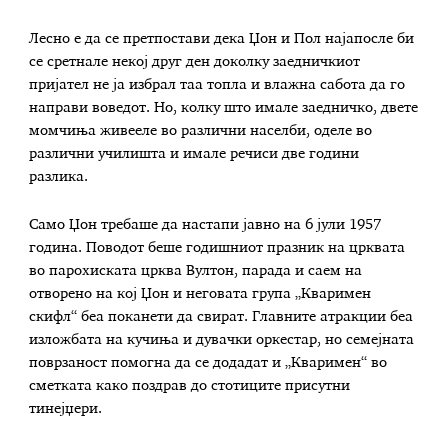
Лесно е да се претпостави дека Џон и Пол најапосле би
се сретнале некој друг ден доколку заедничкиот
пријател не ја избрал таа топла и влажна сабота да го
направи воведот. Но, колку што имале заедничко, двете
момчиња живееле во различни населби, оделе во
различни училишта и имале речиси две години
разлика.
Само Џон требаше да настапи јавно на 6 јули 1957
година. Поводот беше годишниот празник на црквата
во парохиската црква Вултон, парада и саем на
отворено на кој Џон и неговата група „Кваримен
скифл“ беа поканети да свират. Главните атракции беа
изложбата на кучиња и дувачки оркестар, но семејната
поврзаност помогна да се додадат и „Кваримен“ во
сметката како поздрав до стотиците присутни
тинејџери.