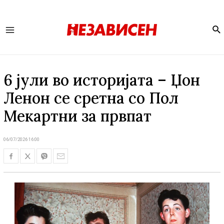
Se
Main
Menu
6 јули во историјата – Џон
Ленон се сретна со Пол
Мекартни за првпат
06/07/2026 16:00