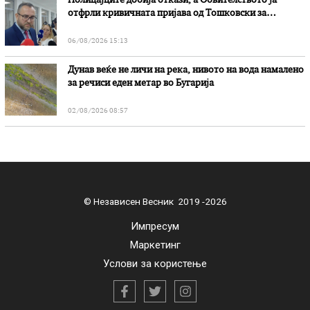
Полицајците добија откази, а Обвителството ја
отфрли кривичната пријава од Тошковски за
наводни злоупотреби
06/08/2026 15:13
Дунав веќе не личи на река, нивото на вода намалено
за речиси еден метар во Бугарија
02/08/2026 08:57
© Независен Весник 2019 -2026
Импресум
Маркетинг
Услови за користење