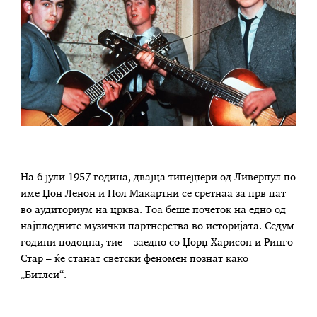
На 6 јули 1957 година, двајца тинејџери од Ливерпул по
име Џон Ленон и Пол Макартни се сретнаа за прв пат
во аудиториум на црква. Тоа беше почеток на едно од
најплодните музички партнерства во историјата. Седум
години подоцна, тие – заедно со Џорџ Харисон и Ринго
Стар – ќе станат светски феномен познат како
„Битлси“.