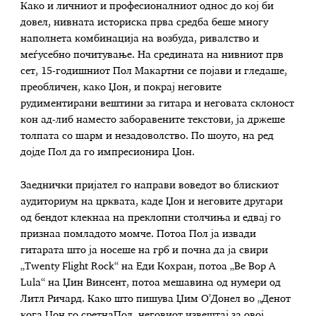
Како и личниот и професионалниот однос до кој би
довел, нивната историска прва средба беше многу
наполнета комбинација на возбуда, ривалство и
меѓусебно почитување. На средината на нивниот прв
сет, 15-годишниот Пол Макартни се појави и гледаше,
преобличен, како Џон, и покрај неговите
рудиментирани вештини за гитара и неговата склоност
кон ад-либ наместо заборавените текстови, ја држеше
толпата со шарм и незадоволство. По шоуто, на ред
дојде Пол да го импресионира Џон.
Заеднички пријател го направи воведот во блискиот
аудиториум на црквата, каде Џон и неговите другари
од бендот клекнаа на преклопни столчиња и едвај го
признаа помладото момче. Потоа Пол ја извади
гитарата што ја носеше на грб и почна да ја свири
„Twenty Flight Rock“ на Еди Кохран, потоа „Be Bop A
Lula“ на Џин Винсент, потоа мешавина од нумери од
Литл Ричард. Како што пишува Џим О’Донел во „Денот
кога Џон го сретнаПол, неговиот извештај за овој