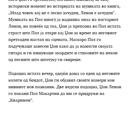
историски момент во историјата на музиката во книга,
„Млад човек кој не е лесно зачуден, Ленон е зачуден“.
Музиката на Пол многу ја надмина онаа на постариот
Ленон, но повеќе од тоа, Џон ја препозна во Пол истата
страст што Пол ја откри кај Џон за време на неговиот
претходен настап на сцената. Наскоро Пол го
подучуваше занесен Џон како да ја намести својата
гитара и ги пишуваше акордите и стиховите на некои
од песните што штотуку ги свиреше.
Подоцна истата вечер, одејќи дома со еден од неговите
колеги од бендот, Џон ги објавил своите намери кон
нивниот нов познаник. Две недели подоцна, Џон Ленон
го покани Пол Макартни да им се придружи на
„Кваримен“.