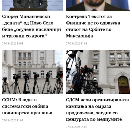
Според Манасиевски
Костреш: Текстот за
„децата“ од Ново Село
Филипче не го одразува
биле „осудени насилници
ставот на Србите во
и трговци со дрога“
Македонија
07/08/2026 13:08
07/08/2026 11:08
ССНМ: Владата
СДСМ вели организираната
систематски одбива
кампања на омраза
новинарски прашања
продолжува, заедно со
цензурата во медиумите
07/08/2026 11:08
07/08/2026 09:08