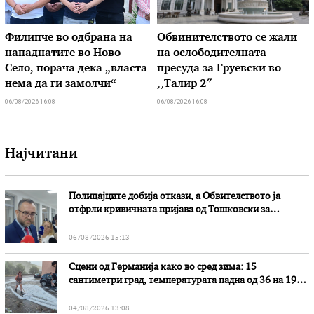
Филипче во одбрана на
Обвинителството се жали
нападнатите во Ново
на ослободителната
Село, порача дека „власта
пресуда за Груевски во
нема да ги замолчи“
,,Талир 2″
06/08/2026 16:08
06/08/2026 16:08
Најчитани
Полицајците добија откази, а Обвителството ја
отфрли кривичната пријава од Тошковски за
наводни злоупотреби
06/08/2026 15:13
Сцени од Германија како во сред зима: 15
сантиметри град, температурата падна од 36 на 19
степени
04/08/2026 13:08