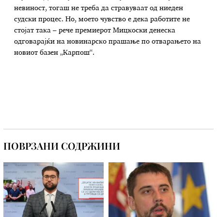
невиност, тогаш не треба да стравуваат од ниеден
судски процес. Но, моето чувство е дека работите не
стојат така – рече премиерот Мицкоски денеска
одговарајќи на новинарско прашање по отварањето на
новиот базен „Карпош“.
ПОВРЗАНИ СОДРЖИНИ