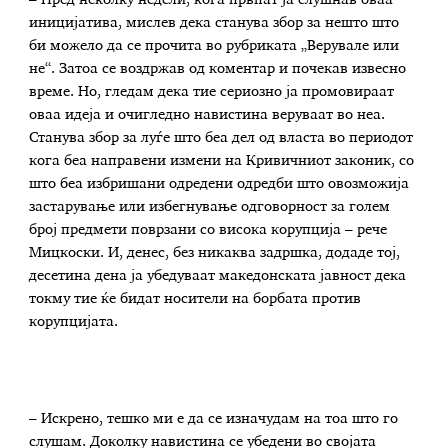
иницијатива, мислев дека станува збор за нешто што
би можело да се прочита во рубриката „Верувале или
не“. Затоа се воздржав од коментар и почекав извесно
време. Но, гледам дека тие сериозно ја промовираат
оваа идеја и очигледно навистина веруваат во неа.
Станува збор за луѓе што беа дел од власта во периодот
кога беа направени измени на Кривичниот законик, со
што беа избришани одредени одредби што овозможија
застарување или избегнување одговорност за голем
број предмети поврзани со висока корупција – рече
Мицкоски. И, денес, без никаква задршка, додаде тој,
десетина дена ја убедуваат македонската јавност дека
токму тие ќе бидат носители на борбата против
корупцијата.
– Искрено, тешко ми е да се изначудам на тоа што го
слушам. Доколку навистина се убедени во својата