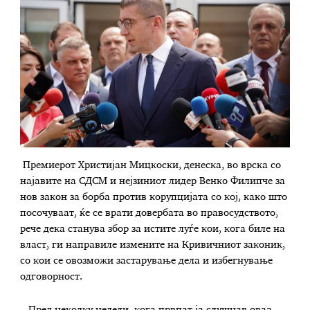
Премиерот Христијан Мицкоски, денеска, во врска со
најавите на СДСМ и нејзиниот лидер Венко Филипче за
нов закон за борба против корупцијата со кој, како што
посочуваат, ќе се врати довербата во правосудството,
рече дека станува збор за истите луѓе кои, кога биле на
власт, ги направиле измените на Кривичниот законик,
со кои се овозможи застарување дела и избегнување
одговорност.
– Пред неколку недели, кога првпат ја слушнав оваа