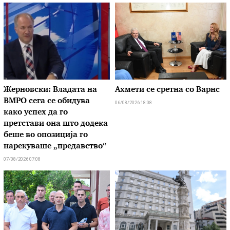
Жерновски: Владата на
Ахмети се сретна со Варнс
ВМРО сега се обидува
06/08/2026 18:08
како успех да го
претстави она што додека
беше во опозиција го
нарекуваше „предавство“
07/08/2026 07:08