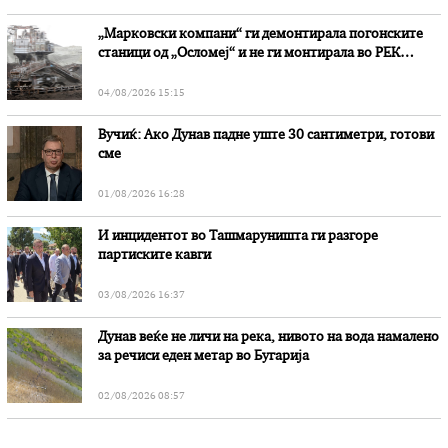
„Марковски компани“ ги демонтирала погонските
станици од „Осломеј“ и не ги монтирала во РЕК
„Битола“, стои во вештачењето на обвинителството
04/08/2026 15:15
Вучиќ: Ако Дунав падне уште 30 сантиметри, готови
сме
01/08/2026 16:28
И инцидентот во Ташмаруништa ги разгоре
партиските кавги
03/08/2026 16:37
Дунав веќе не личи на река, нивото на вода намалено
за речиси еден метар во Бугарија
02/08/2026 08:57