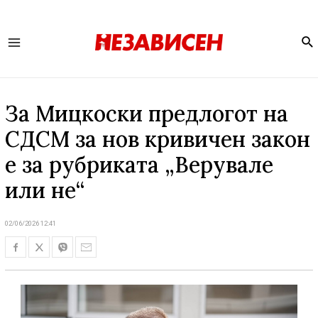
Se
Main
Menu
За Мицкоски предлогот на
СДСМ за нов кривичен закон
е за рубриката „Верувале
или не“
02/06/2026 12:41