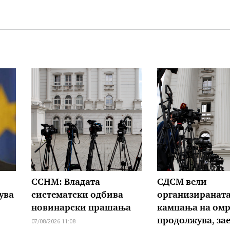
ССНМ: Владата
СДСМ вели
ува
систематски одбива
организиранат
новинарски прашања
кампања на омр
продолжува, зае
07/08/2026 11:08