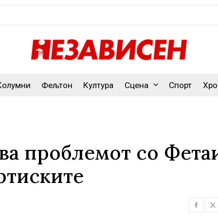
Колумни
Фељтон
Култура
Сцена
Спорт
Хро
ва проблемот со Фета
артиските