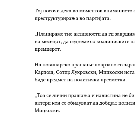
Тој посочи дека во моментов вниманието 
преструктурирања во партијата.
„Планираме тие активности да ги завршиме
на месецот, да седнеме со коалициските п
премиерот.
На новинарско прашање поврзано со здра
Карпош, Сотир Лукровски, Мицкоски истакн
биде предмет на политички пресметки.
„Тоа се лични прашања и навистина не би
актери кои се обидуваат да добијат полити
Мицкоски.