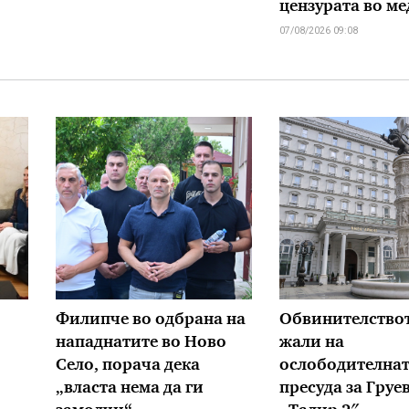
цензурата во м
07/08/2026 09:08
Филипче во одбрана на
Обвинителствот
нападнатите во Ново
жали на
Село, порача дека
ослободителна
„власта нема да ги
пресуда за Груе