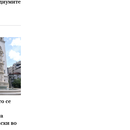
едиумите
о се
та
вски во