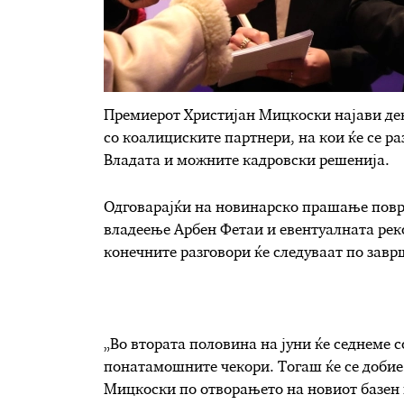
Премиерот Христијан Мицкоски најави дека
со коалициските партнери, на кои ќе се р
Владата и можните кадровски решенија.
Одговарајќи на новинарско прашање поврз
владеење Арбен Фетаи и евентуалната рек
конечните разговори ќе следуваат по зав
„Во втората половина на јуни ќе седнеме с
понатамошните чекори. Тогаш ќе се добие 
Мицкоски по отворањето на новиот базен