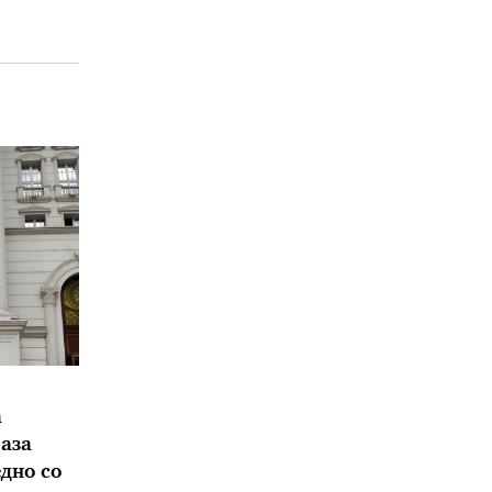
а
аза
дно со