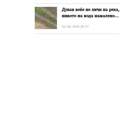
Дунав веќе не личи на река,
нивото на вода намалено
за речиси еден метар во
02/08/2026 08:57
Бугарија