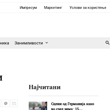
Импресум
Маркетинг
Услови за користење
Se
ника
Занимливости
и
Најчитани
Сцени од Германија како
во сред зима: 15