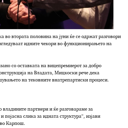
 во втората половина на јуни ќе се одржат разговори
азгледуваат идните чекори во функционирањето на
ано со оставката на вицепремиерот за добро
онструкција на Владата, Мицкоски рече дека
ршувањето на тековните внатрепартиски процеси.
о владините партнери и ќе разговараме за
и појасна слика за идната структура“, изјави
 во Карпош.