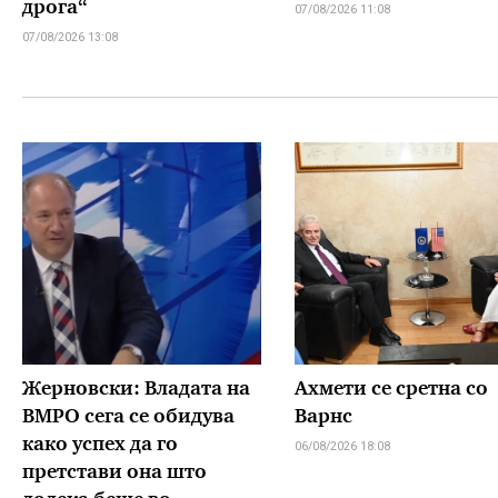
дрога“
07/08/2026 11:08
07/08/2026 13:08
Жерновски: Владата на
Ахмети се сретна со
ВМРО сега се обидува
Варнс
како успех да го
06/08/2026 18:08
претстави она што