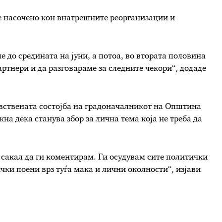
е насочено кон внатрешните реорганизации и
 до средината на јуни, а потоа, во втората половина
артнери и да разговараме за следните чекори“, додаде
вствената состојба на градоначалникот на Општина
а дека станува збор за лична тема која не треба да
 сакал да ги коментирам. Ги осудувам сите политички
чки поени врз туѓа мака и лични околности“, изјави