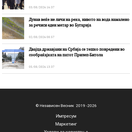
03/08/2026 16:37
Дунав веќе не личи на река, нивото на вода намалено
за речиси еден метар во Бугарија
02/08/2026 08:57
Двајца државјани на Србија се тешко повредени во
сообраќајката на патот Прилеп-Битола
05/08/2026 13:37
© Независен Весник 2019 -2026
Импресум
Маркетинг
Услови за користење