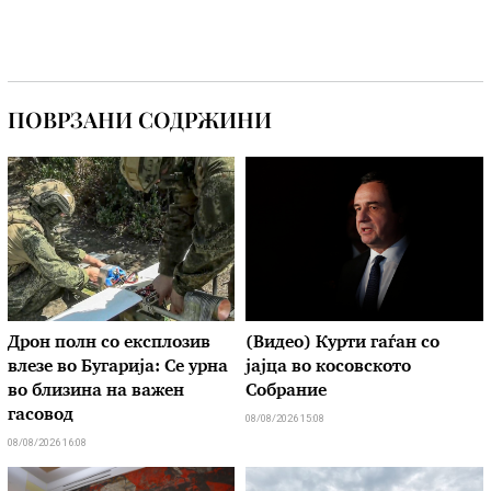
ПОВРЗАНИ СОДРЖИНИ
Дрон полн со експлозив
(Видео) Курти гаѓан со
влезе во Бугарија: Се урна
јајца во косовското
во близина на важен
Собрание
гасовод
08/08/2026 15:08
08/08/2026 16:08