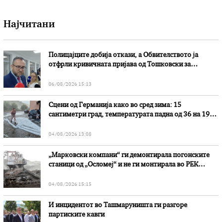
Најчитани
Полицајците добија откази, а Обвителството ја
отфрли кривичната пријава од Тошковски за
наводни злоупотреби
06/08/2026 15:13
Сцени од Германија како во сред зима: 15
сантиметри град, температурата падна од 36 на 19
степени
04/08/2026 13:08
„Марковски компани“ ги демонтирала погонските
станици од „Осломеј“ и не ги монтирала во РЕК
„Битола“, стои во вештачењето на обвинителството
04/08/2026 15:15
И инцидентот во Ташмаруништa ги разгоре
партиските кавги