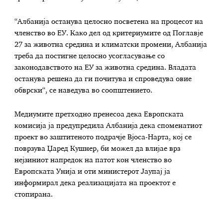
“Албанија останува целосно посветена на процесот на
членство во ЕУ. Како дел од критериумите од Поглавје
27 за животна средина и климатски промени, Албанија
треба да постигне целосно усогласување со
законодавството на ЕУ за животна средина. Владата
останува решена да ги почитува и спроведува овие
обврски“, се наведува во соопштението.
Медиумите претходно пренесоа дека Европската
комисија ја предупредила Албанија дека споменатиот
проект во заштитеното подрачје Вјоса-Нарта, кој се
поврзува Џаред Кушнер, би можел да влијае врз
нејзиниот напредок на патот кон членство во
Европската Унија и оти министерот Јаупај ја
информирал дека реализацијата на проектот е
стопирана.