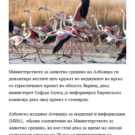
Министерството за животна средина на Албанија ги
демантира вестите што кружат во медиумите во врска
со туристичкиот проект во областа Зврнец, дека
министерот Софјан Јаупај ја информирал Европската
комисија дека овој проект е стопиран.
Албанска владина Агенција за медиуми и информации
(МИА), објави соопштение на Министерството за
животна средина, во кое стои дека за време на онлајн
состанокот одржан на 26 мај со претставници на