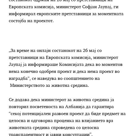
Европската комисија, министерот Софјан Јаупај, ги
информирал европските претставници за моментната
состојба на проектот.
„За време на онлајн состанокот на 26 мај со
претставници на Европската комисија, министерот
Јаупај ја информираше Комисијата дека во моментов
нема конечно одобрен проект и дека нема проект во
изградба“, се наведува во соопштението на
Министерството за животна средина.
Се додава дека министерот за животна средина ја
повторил посветеноста на Албанија да гарантира
“секој потенцијален развоен проект да биде предмет на
целосна и одговорна проценка на влијанието врз
животната средина спроведена со целосна
транспарентност и јавни консултации”.