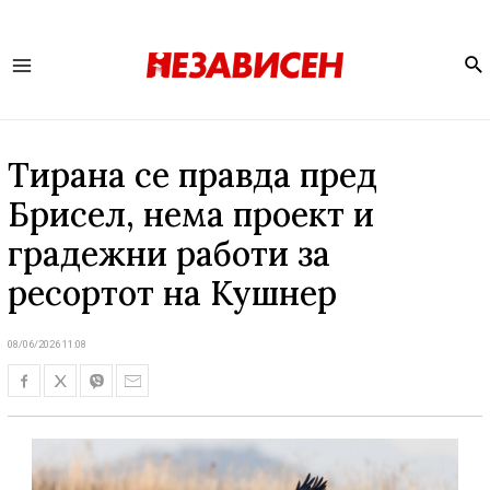
Se
Main
Menu
Тирана се правда пред
Брисел, нема проект и
градежни работи за
ресортот на Кушнер
08/06/2026 11:08