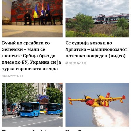
Вучиќ по средбата со
Се судрија возови во
Зеленски – мали се
Хрватска – машиновозачот
шансите Србија брзо да
потешко повреден (видео)
влезе во ЕУ, Украина си ја
08/08/2026 12:08
турка европската агенда
08/08/2026 14:08