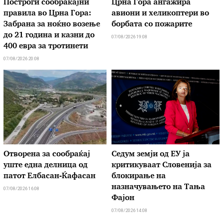
Построги сообраќајни
Црна Гора ангажира
правила во Црна Гора:
авиони и хеликоптери во
Забрана за ноќно возење
борбата со пожарите
до 21 година и казни до
07/08/2026 19:08
400 евра за тротинети
07/08/2026 20:08
Отворена за сообраќај
Седум земји од ЕУ ја
уште една делница од
критикуваат Словенија за
патот Елбасан-Ќафасан
блокирање на
назначувањето на Тања
07/08/2026 16:08
Фајон
07/08/2026 14:08