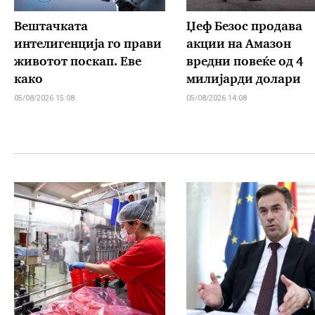
Вештачката
Џеф Безос продава
интелигенција го прави
акции на Амазон
животот поскап. Еве
вредни повеќе од 4
како
милијарди долари
05/08/2026 15:08
05/08/2026 14:08