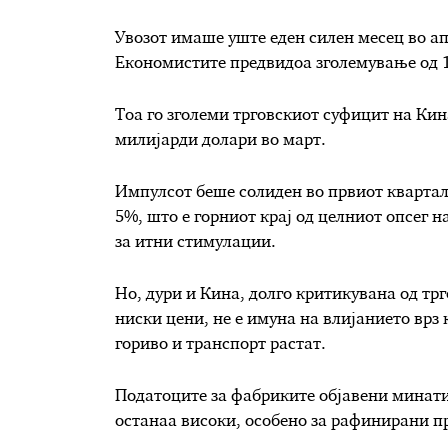
Увозот имаше уште еден силен месец во апр
Економистите предвидоа зголемување од 
Тоа го зголеми трговскиот суфицит на Кин
милијарди долари во март.
Импулсот беше солиден во првиот квартал
5%, што е горниот крај од целниот опсег н
за итни стимулации.
Но, дури и Кина, долго критикувана од тр
ниски цени, не е имуна на влијанието врз
гориво и транспорт растат.
Податоците за фабриките објавени минати
останаа високи, особено за рафинирани пр