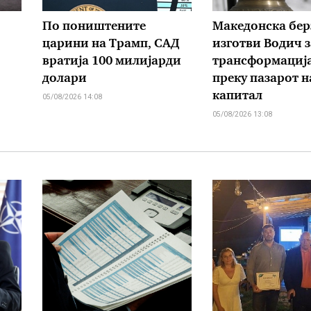
По поништените
Македонска бер
царини на Трамп, САД
изготви Водич з
вратија 100 милијарди
трансформација
долари
преку пазарот н
капитал
05/08/2026 14:08
05/08/2026 13:08