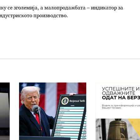
лку се зголемија, а малопродажбата – индикатор за
ндустриското производство.