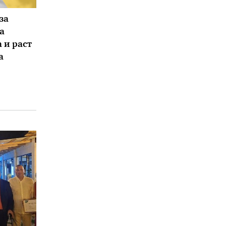
за
а
 и раст
а