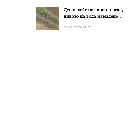
Дунав веќе не личи на река,
нивото на вода намалено
за речиси еден метар во
02/08/2026 08:57
Бугарија