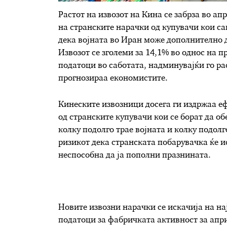
Растот на извозот на Кина се забрза во ап
на странските нарачки од купувачи кои с
дека војната во Иран може дополнително 
Извозот се зголеми за 14,1% во однос на 
податоци во саботата, надминувајќи го рас
прогнозираа економистите.
Кинеските извозници досега ги издржаа е
од странските купувачи кои се борат да о
колку подолго трае војната и колку подолг
ризикот дека странската побарувачка ќе и
неспособна да ја пополни празнината.
Новите извозни нарачки се искачија на на
податоци за фабричката активност за апр