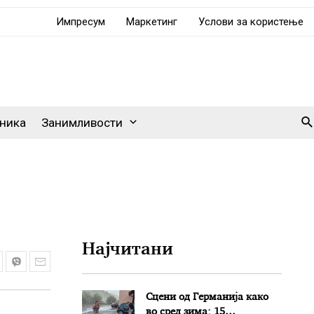
Импресум
Маркетинг
Услови за користење
Se
ника
Занимливости
Најчитани
Сцени од Германија како
во сред зима: 15