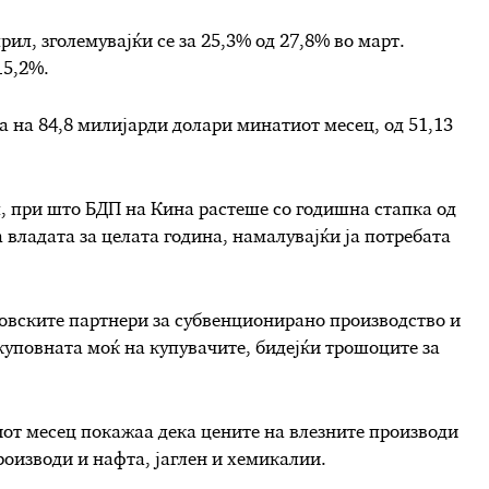
ил, зголемувајќи се за 25,3% од 27,8% во март.
15,2%.
а на 84,8 милијарди долари минатиот месец, од 51,13
, при што БДП на Кина растеше со годишна стапка од
а владата за целата година, намалувајќи ја потребата
говските партнери за субвенционирано производство и
 куповната моќ на купувачите, бидејќи трошоците за
от месец покажаа дека цените на влезните производи
оизводи и нафта, јаглен и хемикалии.