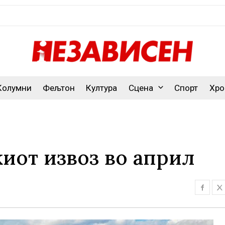
Колумни
Фељтон
Култура
Сцена
Спорт
Хро
киот извоз во април