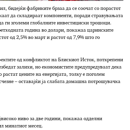
рил, бидејќи фабриките брзаа да се соочат со порастот
акаат да складираат компоненти, поради стравувањата
да ги зголеми глобалните инвестициски трошоци.
претходната година во долари, покажаа царинските
тот од 2,5% во март и растот од 7,9% што го
фектите од конфликтот на Блискиот Исток, поткрепени
безбедат залихи, но економистите предупредуваат дека
о растат цените на енергијата, толку е поголем
счезне – оставајќи ја слабата домашна потрошувачка
јвисоко ниво за две години, покажаа одделни
ил минатиот месец.