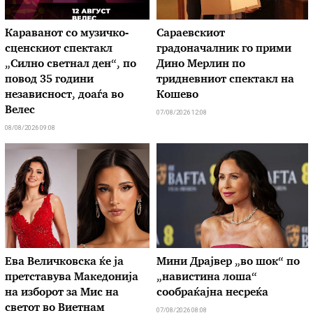
Караванот со музичкo-
Сараевскиот
сценскиот спектакл
градоначалник го прими
„Силно светнал ден“, по
Дино Мерлин по
повод 35 години
тридневниот спектакл на
независност, доаѓа во
Кошево
Велес
07/08/2026 12:08
08/08/2026 09:08
Ева Величковска ќе ја
Мини Драјвер „во шок“ по
претставува Македонија
„навистина лоша“
на изборот за Мис на
сообраќајна несреќа
светот во Виетнам
07/08/2026 08:08