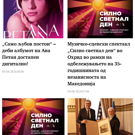
„Само љубов постои“ –
Музичко-сценски спектакл
деби албумот на Ана
„Силно светнал ден“ во
Петан достапен
Охрид во рамки на
дигитално!
одбележувањето на 35-
годишнината од
09/08/2026 08:08
независноста на
Македонија
09/08/2026 07:08