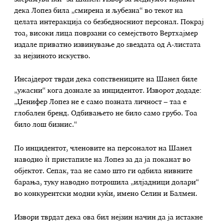
дека Лопез била „смирена и љубезна“ во текот на
целата интеракција со безбедносниот персонал. Покрај
тоа, високи лица поврзани со семејството Вертхајмер
издале приватно извинување до ѕвездата од А-листата
за нејзиното искуство.
Инсајдерот тврди дека сопствениците на Шанел биле
„ужасни“ кога дознале за инцидентот. Изворот додаде:
„Џенифер Лопез не е само позната личност – таа е
глобален бренд. Одбивањето не било само грубо. Тоа
било лош бизнис.“
По инцидентот, членовите на персоналот на Шанел
наводно ѝ пристапиле на Лопез за да ја поканат во
објектот. Сепак, таа не само што ги одбила нивните
барања, туку наводно потрошила „илјадници долари“
во конкурентски модни куќи, имено Селин и Балмен.
Извори тврдат дека ова бил нејзин начин да ја истакне