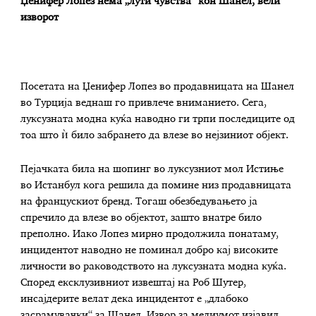
Џенифер Лопез нема „лути чувства“ кон Шанел, вели
изворот
Посетата на Џенифер Лопез во продавницата на Шанел
во Турција веднаш го привлече вниманието. Сега,
луксузната модна куќа наводно ги трпи последиците од
тоа што ѝ било забрането да влезе во нејзиниот објект.
Пејачката била на шопинг во луксузниот мол Истиње
во Истанбул кога решила да помине низ продавницата
на францускиот бренд. Тогаш обезбедувањето ја
спречило да влезе во објектот, зашто внатре било
преполно. Иако Лопез мирно продолжила понатаму,
инцидентот наводно не поминал добро кај високите
личности во раководството на луксузната модна куќа.
Според ексклузивниот извештај на Роб Шутер,
инсајдерите велат дека инцидентот е „длабоко
засрамувачки“ за Шанел. Извор за медиумот изјавил