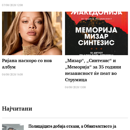
07/08/2026 12:08
Ријана наскоро со нов
„Мизар“, „Синтезис“ и
албум
„Меморија“ за 35 години
независност ќе пеат во
06/08/2026 16:08
Струмица
06/08/2026 13:08
Најчитани
Полицајците добија откази, а Обвителството ја