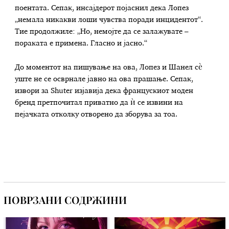
поентата. Сепак, инсајдерот појаснил дека Лопез
„немала никакви лоши чувства поради инцидентот“.
Тие продолжиле: „Но, немојте да се залажувате –
пораката е примена. Гласно и јасно.“
До моментот на пишување на ова, Лопез и Шанел сè
уште не се осврнале јавно на ова прашање. Сепак,
извори за Shuter изјавија дека францускиот моден
бренд претпочитал приватно да ѝ се извини на
пејачката отколку отворено да зборува за тоа.
ПОВРЗАНИ СОДРЖИНИ