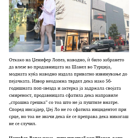
Откако на Џенифер Лопез, наводно, ѝ било забрането
да влезе во продавницата на Шанел во Турција,
модната куќа наводно издала приватно извинување до
пејачката. Извор неодамна тврдел дека иако 56-
годишната поп-ѕвезда и актерка ја задржала својата
смиреност, продавницата сфатила дека направиле
„страшна грешка“ со тоа што не ја пуштиле внатре.
Според инсајдер, Џеј Ло не го сфатила инцидентот при
срце, но тоа не значи дека ќе се преправа дека никогаш
не се случил.