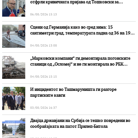
отфрли кривичната пријава од Тошковски за
наводни злоупотреби
06/08/2026 15:13
Сцени од Германија како во сред зима: 15
сантиметри град, температурата падна од 36 на 19
степени
04/08/2026 13:08
„Марковски компани“ ги демонтирала погонските
станици од „Осломеј“ и не ги монтирала во РЕК
„Битола“, стои во вештачењето на обвинителството
04/08/2026 15:15
И инцидентот во Ташмаруништa ги разгоре
партиските кавги
03/08/2026 16:37
Двајца државјани на Србија се тешко повредени во
сообраќајката на патот Прилеп-Битола