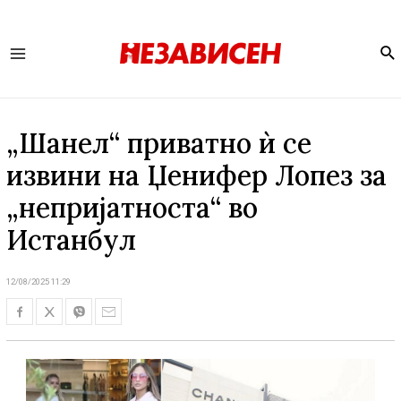
Se
Main
Menu
„Шанел“ приватно ѝ се
извини на Џенифер Лопез за
„непријатноста“ во
Истанбул
12/08/2025 11:29