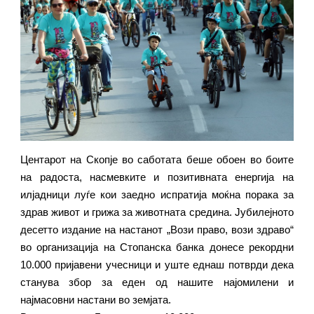
Центарот на Скопје во саботата беше обоен во боите
на радоста, насмевките и позитивната енергија на
илјадници луѓе кои заедно испратија моќна порака за
здрав живот и грижа за животната средина. Јубилејното
десетто издание на настанот „Вози право, вози здраво“
во организација на Стопанска банка донесе рекордни
10.000 пријавени учесници и уште еднаш потврди дека
станува збор за еден од нашите најомилени и
најмасовни настани во земјата.