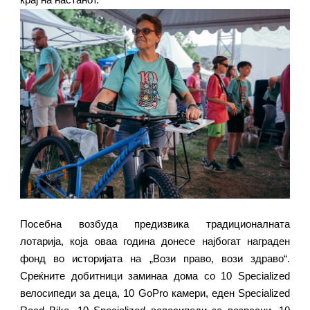
Посебна возбуда предизвика традиционалната
лотарија, која оваа година донесе најбогат награден
фонд во историјата на „Вози право, вози здраво“.
Среќните добитници заминаа дома со 10 Specialized
велосипеди за деца, 10 GoPro камери, еден Specialized