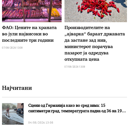
ФАО: Цените на храната
Производителите на
во јули највисоки во
„ајварка“ бараат државата
последните три години
да застане зад нив,
министерот порачува
07/08/2026 13:08
пазарот ја одредува
откупната цена
07/08/2026 13:08
Најчитани
Сцени од Германија како во сред зима: 15
сантиметри град, температурата падна од 36 на 19
степени
04/08/2026 13:08