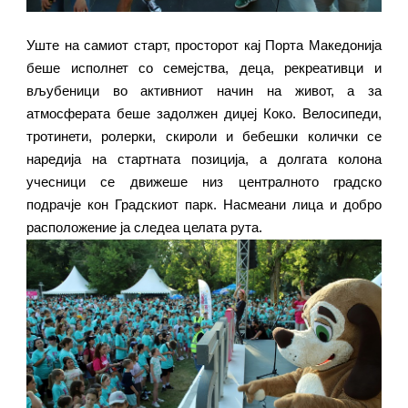
Уште на самиот старт, просторот кај Порта Македонија
беше исполнет со семејства, деца, рекреативци и
вљубеници во активниот начин на живот, а за
атмосферата беше задолжен диџеј Коко. Велосипеди,
тротинети, ролерки, скироли и бебешки колички се
наредија на стартната позиција, а долгата колона
учесници се движеше низ централното градско
подрачје кон Градскиот парк. Насмеани лица и добро
расположение ја следеа целата рута.