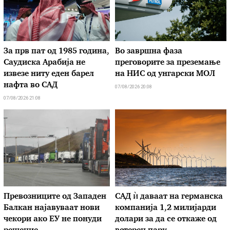
За прв пат од 1985 година,
Во завршна фаза
Саудиска Арабија не
преговорите за преземање
извезе ниту еден барел
на НИС од унгарски МОЛ
нафта во САД
07/08/2026 20:08
07/08/2026 21:08
Превозниците од Западен
САД ѝ даваат на германска
Балкан најавуваат нови
компанија 1,2 милијарди
чекори ако ЕУ не понуди
долари за да се откаже од