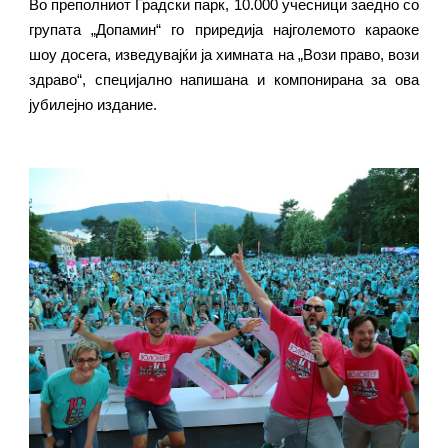
Во преполниот Градски парк, 10.000 учесници заедно со
групата „Допамин“ го приредија најголемото караоке
шоу досега, изведувајќи ја химната на „Вози право, вози
здраво“, специјално напишана и компонирана за ова
јубилејно издание.