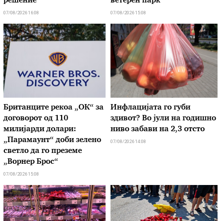
решение
ветерен парк
07/08/2026 16:08
07/08/2026 15:08
Британците рекоа „ОК“ за
Инфлацијата го губи
договорот од 110
здивот? Во јули на годишно
милијарди долари:
ниво забави на 2,3 отсто
„Парамаунт“ доби зелено
07/08/2026 14:08
светло да го преземе
„Ворнер Брос“
07/08/2026 15:08