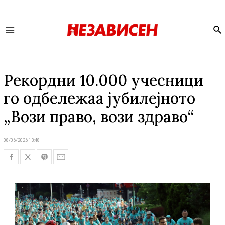
Se
Main
Menu
Рекордни 10.000 учесници
го одбележаа јубилејното
„Вози право, вози здраво“
08/06/2026 13:48