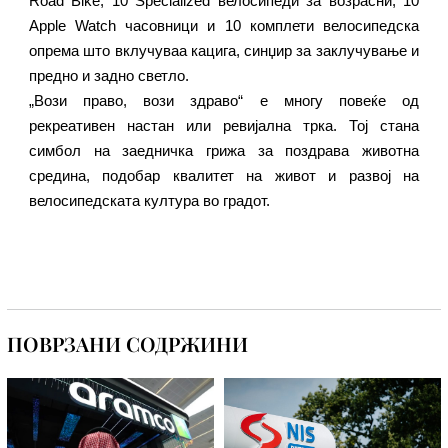
Road Bike, 10 Specialized велосипеди за возрасни, 10
Apple Watch часовници и 10 комплети велосипедска
опрема што вклучуваа кацига, синџир за заклучување и
предно и задно светло.
„Вози право, вози здраво“ е многу повеќе од
рекреативен настан или ревијална трка. Тој стана
симбол на заедничка грижа за поздрава животна
средина, подобар квалитет на живот и развој на
велосипедската култура во градот.
ПОВРЗАНИ СОДРЖИНИ