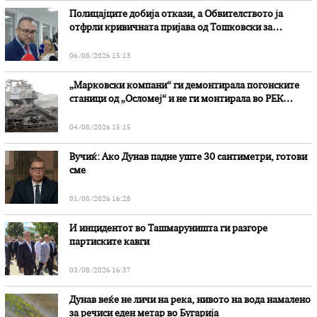
Полицајците добија откази, а Обвителството ја
отфрли кривичната пријава од Тошковски за
наводни злоупотреби
06/08/2026 15:13
„Марковски компани“ ги демонтирала погонските
станици од „Осломеј“ и не ги монтирала во РЕК
„Битола“, стои во вештачењето на обвинителството
04/08/2026 15:15
Вучиќ: Ако Дунав падне уште 30 сантиметри, готови
сме
01/08/2026 16:28
И инцидентот во Ташмаруништa ги разгоре
партиските кавги
03/08/2026 16:37
Дунав веќе не личи на река, нивото на вода намалено
за речиси еден метар во Бугарија