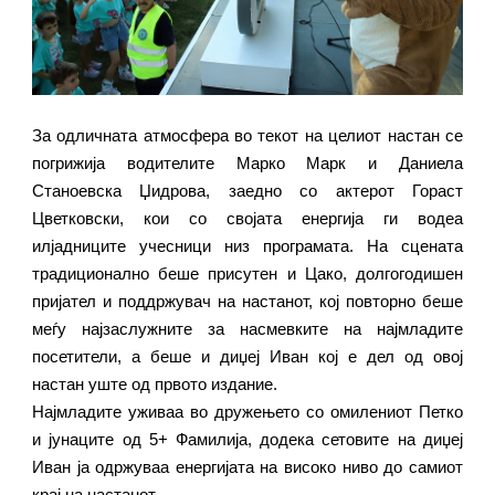
За одличната атмосфера во текот на целиот настан се
погрижија водителите Марко Марк и Д
a
ниела
Станоевска Џидрова, заедно со актерот Гораст
Цветковски, кои со својата енергија ги водеа
илјадниците учесници низ програмата. На сцената
традиционално беше присутен и Цако, долгогодишен
пријател и поддржувач на настанот, кој повторно беше
меѓу најзаслужните за насмевките на најмладите
посетители, а беше и диџеј Иван кој е дел од овој
настан уште од првото издание.
Најмладите уживаа во дружењето со омилениот Петко
и јунаците од 5+ Фамилија, додека сетовите на диџеј
Иван ја одржуваа енергијата на високо ниво до самиот
крај на настанот.