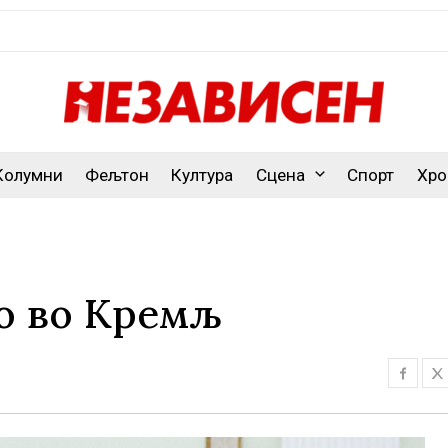
Колумни
Фељтон
Култура
Сцена
Спорт
Хро
о во Кремљ