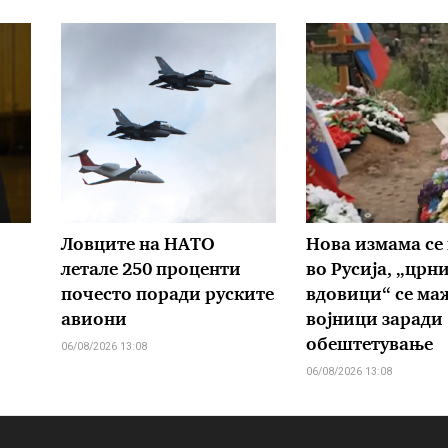
Ловците на НАТО
Нова измама се
летале 250 проценти
во Русија, „црн
почесто поради руските
вдовици“ се маж
авиони
војници заради
обештетување
06/08/2026 13:08
06/08/2026 13:08