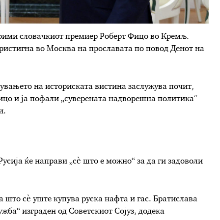
прими словачкиот премиер Роберт Фицо во Кремљ.
ристигна во Москва на прославата по повод Денот на
вувањето на историската вистина заслужува почит,
Фицо и ја пофали „суверената надворешна политика“
и.
 Русија ќе направи „сè што е можно“ за да ги задоволи
а што сè уште купува руска нафта и гас. Братислава
жба“ изграден од Советскиот Сојуз, додека