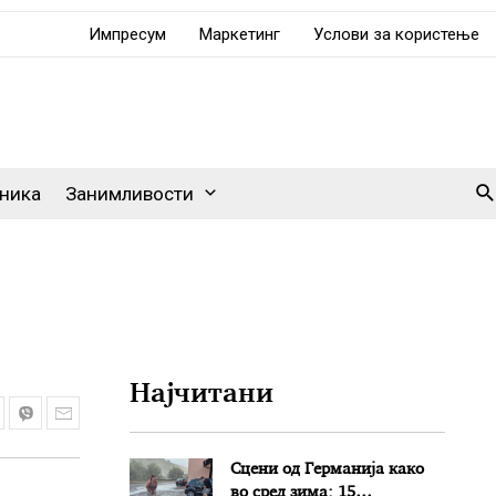
Импресум
Маркетинг
Услови за користење
Se
ника
Занимливости
Најчитани
Сцени од Германија како
во сред зима: 15