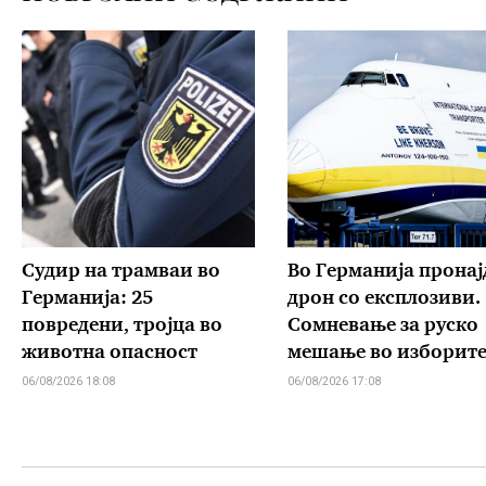
Судир на трамваи во
Во Германија пронај
Германија: 25
дрон со експлозиви.
повредени, тројца во
Сомневање за руско
животна опасност
мешање во изборит
06/08/2026 18:08
06/08/2026 17:08