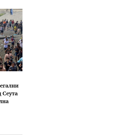
легални
 Сеута
лна