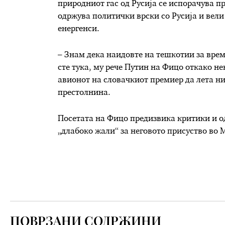
природниот гас од Русија се испорачува пр
одржува политички врски со Русија и вели 
енергенси.
– Знам дека наидовте на тешкотии за вре
сте тука, му рече Путин на Фицо откако не
авионот на словачкиот премиер да лета ни
престолнина.
Посетата на Фицо предизвика критики и о
„длабоко жали“ за неговото присуство во 
ПОВРЗАНИ СОДРЖИНИ