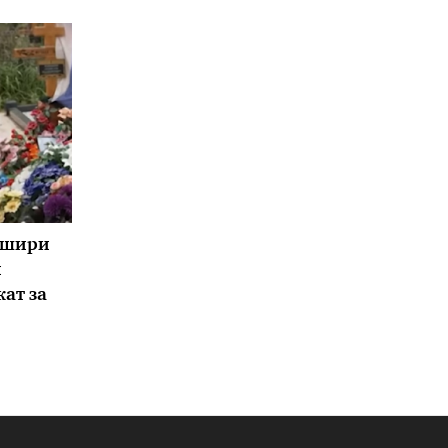
 шири
и
ат за