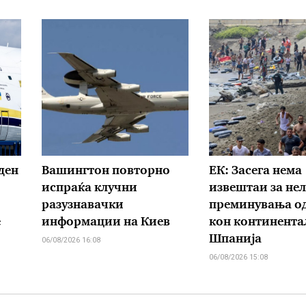
ден
Вашингтон повторно
ЕК: Засега нема
испраќа клучни
извештаи за не
разузнавачки
преминувања од
е
информации на Киев
кон континента
Шпанија
06/08/2026 16:08
06/08/2026 15:08