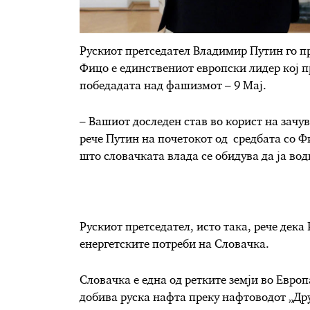
Рускиот претседател Владимир Путин го 
Фицо е единствениот европски лидер кој п
победадата над фашизмот – 9 Мај.
– Вашиот доследен став во корист на зачу
рече Путин на почетокот од средбата со 
што словачката влада се обидува да ја вод
Рускиот претседател, исто така, рече дека
енергетските потреби на Словачка.
Словачка е една од ретките земји во Европ
добива руска нафта преку нафтоводот „Дру