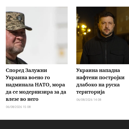
Според Залужни
Украина нападна
Украина воено го
нафтени постројки
надминала НАТО, мора
длабоко на руска
да се модернизира за да
територија
влезе во него
06/08/2026 14:08
06/08/2026 15:08