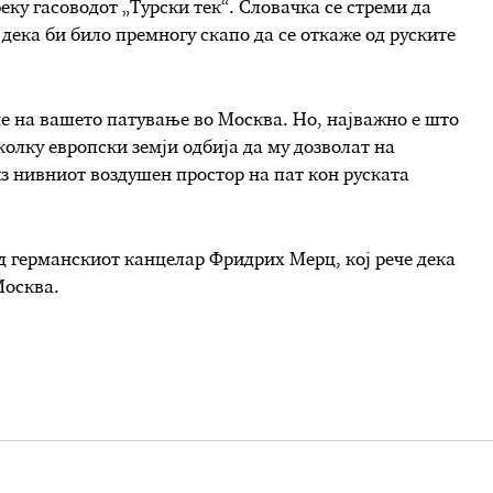
еку гасоводот „Турски тек“. Словачка се стреми да
дека би било премногу скапо да се откаже од руските
ме на вашето патување во Москва. Но, најважно е што
колку европски земји одбија да му дозволат на
з нивниот воздушен простор на пат кон руската
д германскиот канцелар Фридрих Мерц, кој рече дека
Москва.