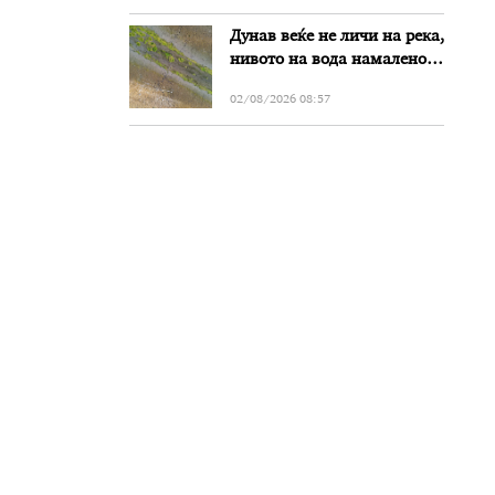
Дунав веќе не личи на река,
нивото на вода намалено
за речиси еден метар во
02/08/2026 08:57
Бугарија