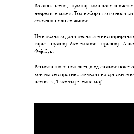
Во оваа песна, „пумпај“ има ново значење
незрелите мажи. Тоа е збор што го носи ри
секогаш полн со живот.
Не е познато дали песната е инспирирана о
гајле – пумпај. Ако си маж – признај . А 
Фејсбук.
Регионалната поп ѕвезда од самиот почето
кои им се спротивставуваат на српските вл
песната „Тако ти је, сине мој“.