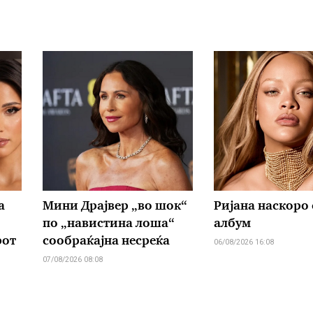
а
Мини Драјвер „во шок“
Ријана наскоро 
по „навистина лоша“
албум
рот
сообраќајна несреќа
06/08/2026 16:08
07/08/2026 08:08