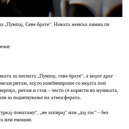
на „Пумпај, Севе брате“. Новата женска химна ги
режи:
ката за песната „Пумпај, севе брате“, а мојот драг
мски ритам, кој го комбинираше со мојата поп
ергија, ритам и став – често се користи во музиката,
 или за подигнување на атмосферата.
уркај понатаму“, „не запирај“ или „дај гас“ – без
та или емоции.