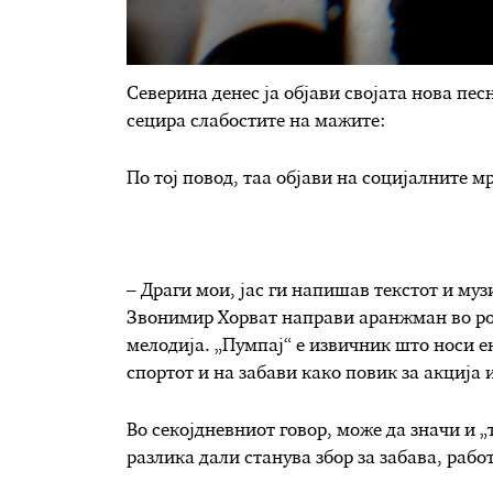
Северина денес ја објави својата нова пес
сецира слабостите на мажите:
По тој повод, таа објави на социјалните м
– Драги мои, јас ги напишав текстот и музи
Звонимир Хорват направи аранжман во ро
мелодија. „Пумпај“ е извичник што носи ен
спортот и на забави како повик за акција
Во секојдневниот говор, може да значи и „т
разлика дали станува збор за забава, рабо