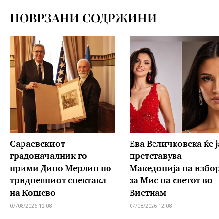
ПОВРЗАНИ СОДРЖИНИ
Сараевскиот
Ева Величковска ќе ј
градоначалник го
претставува
прими Дино Мерлин по
Македонија на избо
тридневниот спектакл
за Мис на светот во
на Кошево
Виетнам
07/08/2026 12:08
07/08/2026 12:08