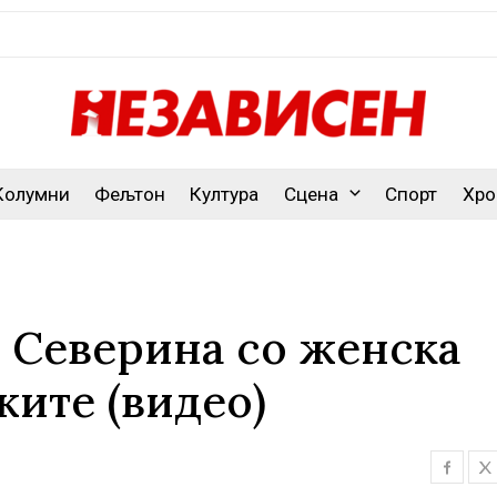
Колумни
Фељтон
Култура
Сцена
Спорт
Хро
- Северина со женска
жите (видео)