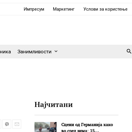
Импресум
Маркетинг
Услови за користење
Se
ника
Занимливости
Најчитани
Сцени од Германија како
во сред зима: 15