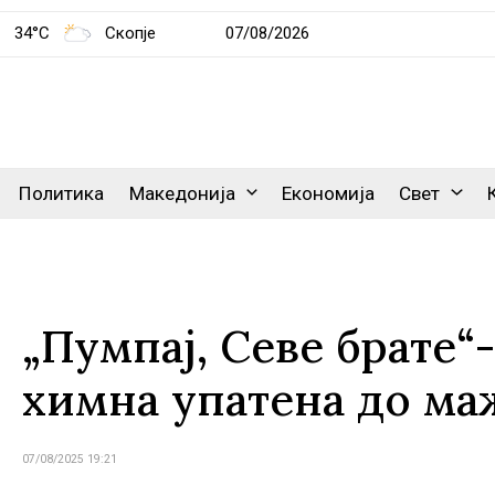
34°C
Скопје
07/08/2026
Политика
Македонија
Економија
Свет
„Пумпај, Севе брате“
химна упатена до ма
07/08/2025 19:21