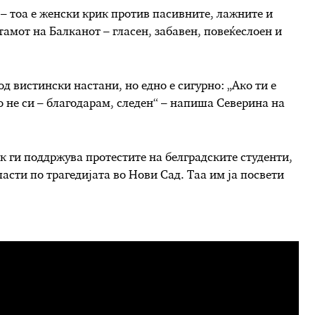
 – тоа е женски крик против пасивните, лажните и
тамот на Балканот – гласен, забавен, повеќеслоен и
д вистински настани, но едно е сигурно: „Ако ти е
ако не си – благодарам, следен“ – напиша Северина на
к ги поддржува протестите на белградските студенти,
асти по трагедијата во Нови Сад. Таа им ја посвети