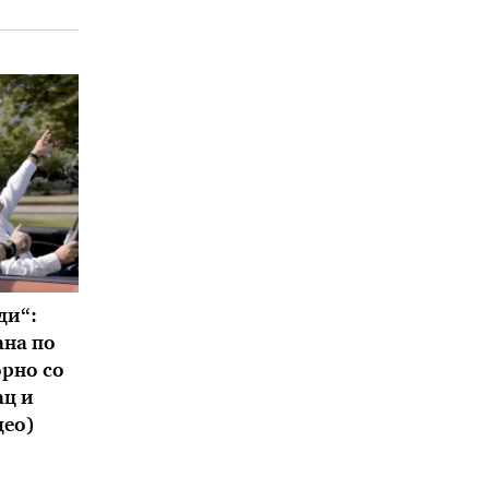
ди“:
ана по
орно со
ац и
део)