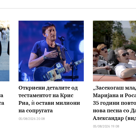
Откриени деталите од
„Засекогаш мла
га
тестаментот на Крис
Маријана и Рос
та
Риа, ѝ остави милиони
35 години повт
на сопругата
нова песна со Д
Александар (ви
05/08/2026 20:08
05/08/2026 19:08