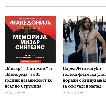
„Мизар“, „Синтезис“ и
Џаред Лето изгуби
„Меморија“ за 35
голема филмска уло
години независност ќе
поради обвинувања
пеат во Струмица
за сексуален напад
06/08/2026 13:08
06/08/2026 09:08