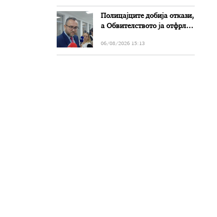
Полицајците добија откази,
а Обвителството ја отфрли
кривичната пријава од
06/08/2026 15:13
Тошковски за наводни
злоупотреби