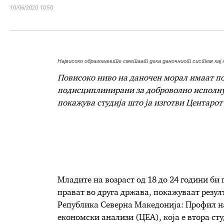
10/06/2020 10:50
Највисоко образованите сметаат дека даночниот систем кај н
П
овисоко ниво на даночен морал
имаат
п
подисциплинирани за доброволно исполн
покажува студија што ја изготви Центарот
М
ладите на возраст од 18 до 24 години би
прават во друга држава,
покажуваат резул
Република Северна Македонија: Профил н
економски анализи (ЦЕА),
која е
втора сту