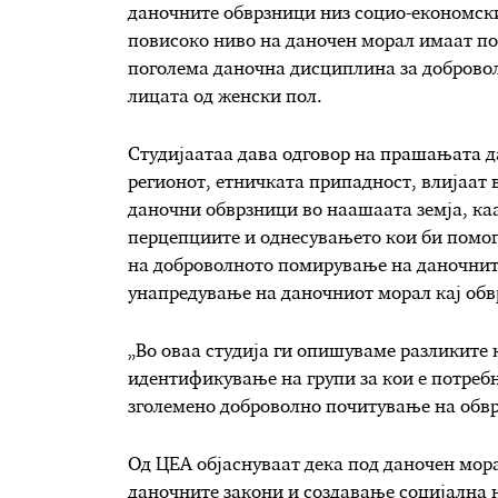
даночните обврзници низ социо-економск
п
овисоко ниво на даночен морал
имаат
по
по
голема даночна дисциплина за доброво
лицата од женски пол.
Студијаатаа дава одговор на прашањата д
регионот, етничката припадност, влијаат
даночни обврзници во
наашаата земја, ка
перцепциите и однесувањето кои би помог
на доброволното помирување на даночните
унапредување на даночниот морал кај обв
„Во оваа студија ги опишуваме разликите 
идентификување на групи за кои е потреб
зголемено доброволно почитување на обвр
Од ЦЕА објаснуваат дека под д
аноч
е
н
мор
даночните закони и создавање социјална 