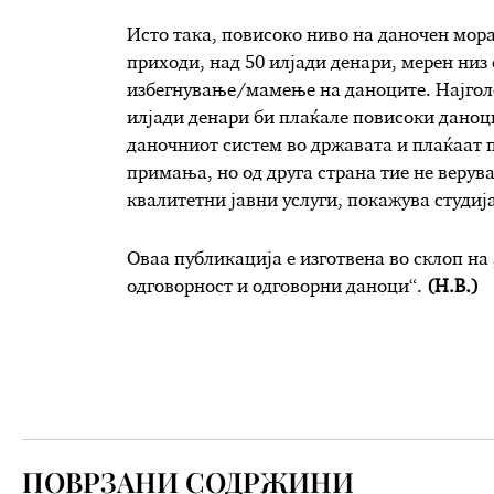
Исто така, п
овисоко ниво на даночен мора
приходи, над 50 илјади денари, мерен низ
избегнување/мамење на даноците. Најголе
илјади денари би плаќале повисоки даноци
даночниот систем во државата и плаќаат п
примања, но од друга страна тие не верув
квалитетни јавни услуги,
покажува студиј
Оваа публикација е изготвена во склоп на
одговорност и одговорни даноци“.
(Н.В.)
ПОВРЗАНИ СОДРЖИНИ