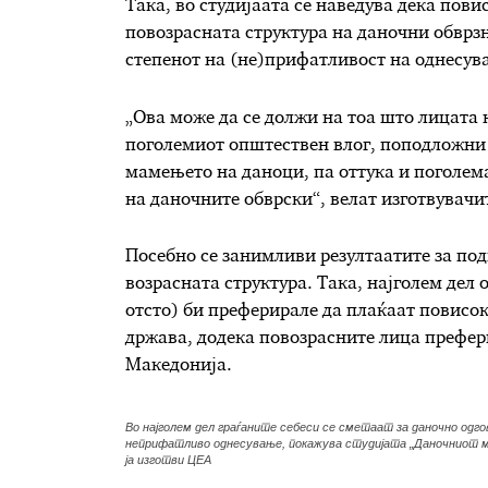
Така, во студијаата се наведува дека п
овис
повозрасната структура на даночни обврзн
степенот на (не)прифатливост на однесув
„Ова може да се должи на тоа што лицата
поголемиот општествен влог, поподложни 
мамењето на даноци, па оттука и поголе
на даночните обврски
“
,
велат изготвувачи
Посебно се занимливи резултаатите за по
возрасната структура. Така, н
ајголем дел 
отсто
) би преферирале да плаќаат повисоки
држава, додека повозрасните лица префер
Македонија.
Во најголем дел граѓаните себеси се сметаат за даночно одг
неприфатливо однесување, покажува студијата „Даночниот мо
ја изготви ЦЕА