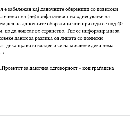
л е забележан кај даночните обврзници со повисоки
 степенот на (не)прифатливост на однесување на
м дел на даночните обврзници чии приходи се над 40
, но да живеат во странство. Тие се информирани за
овеќе данок за разлика од лицата со пониски
аат дека правото владее и се на мислење дека нема
ата
.
 „Проектот за даночна одговорност – кон граѓанска