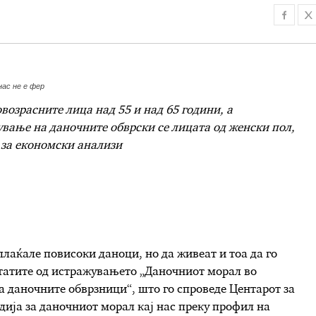
ас не е фер
овозрасн
ите лица
над 55 и над 65 години, а
ување на даночните обврски
се
лицата од женски пол,
 за економски анализи
 плаќа
ле
повисоки даноци, но да живеат и тоа да го
татите од истражувањето „
Даночниот морал во
а даночните обврзници
“, што го спроведе
Центар
от
за
дија за даноч
ниот
морал
кај нас
преку профил на