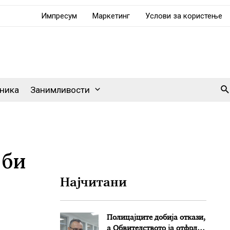
Импресум
Маркетинг
Услови за користење
Se
ника
Занимливости
 би
Најчитани
Полицајците добија откази,
а Обвителството ја отфрли