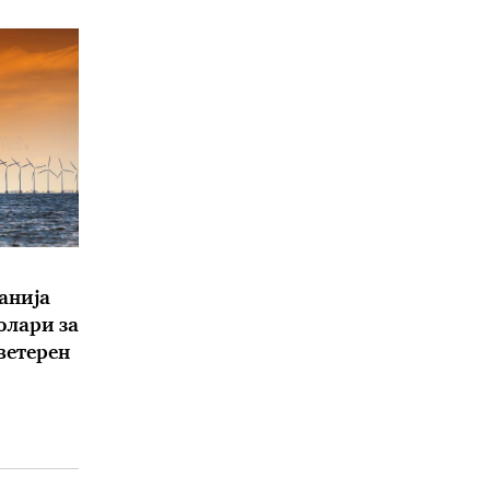
анија
олари за
 ветерен