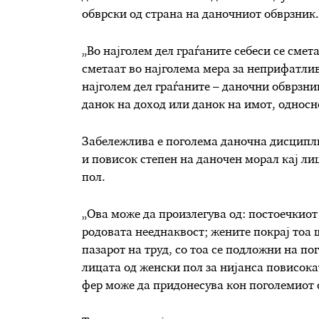
обврски од страна на даночниот обврзник.
„Во најголем дел граѓаните
себеси
се смет
сметаат во најголема мера за неприфатли
најголем дел граѓаните – даночни обврзн
данок на доход или данок на имот,
односн
Забележлива е поголема даночна дисципл
и повисок степен на даночен морал кај ли
пол.
„Ова може да произлегува од: постоечкиот 
родовата нееднаквост; жените покрај тоа 
пазарот на труд, со тоа се подложни на по
лицата од женски пол за нијанса повисока
фер може да придонесува кон поголемиот 