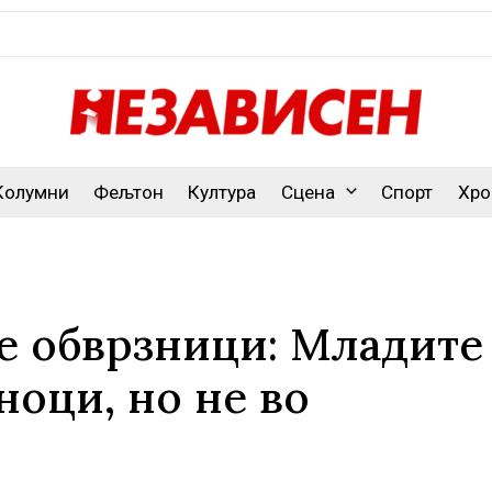
Колумни
Фељтон
Култура
Сцена
Спорт
Хро
е обврзници: Младите
ноци, но не во