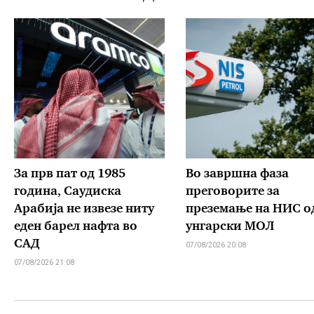
За прв пат од 1985
Во завршна фаза
година, Саудиска
преговорите за
Арабија не извезе ниту
преземање на НИС о
еден барел нафта во
унгарски МОЛ
САД
07/08/2026 20:08
07/08/2026 21:08