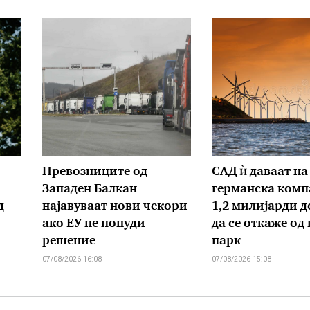
Превозниците од
САД ѝ даваат на
Западен Балкан
германска комп
д
најавуваат нови чекори
1,2 милијарди д
ако ЕУ не понуди
да се откаже од
решение
парк
07/08/2026 16:08
07/08/2026 15:08