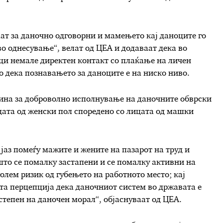
аат за даночно одговорни и мамењето кај даноците го
во однесување
“, велат од ЦЕА и додаваат дека в
о
ици немале директен контакт со плаќање на личен
о дека п
ознавањето за даноците е на ниско ниво.
ина за доброволно исполнување на даночните обврски
цата од женски пол споредено со лицата од машки
јаз помеѓу мажите и жените на пазарот на труд и
што се помалку застапени и се помалку активни на
голем ризик од губењето на работното место; кај
та перцепција дека даночниот систем во државата е
степен на даночен морал
“, објаснуваат од ЦЕА.