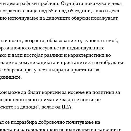
и и демографски профили.
Студијата покажува и дека
возрасн
ите лица
над 55 и над 65 години,
како и дека
лно исполнување на даночните обврски
покажуваат
али полот, возраста, образованието, куповната моќ,
 врз даночното однесување на индивидуалните
ако и д
али постојат разлики и карактеристики во
нале во комуникацијата и пристапите за подобрување
 обврски преку нестандардни пристапи, за
рзниците.
кои може да бидат корисни за носење на политики за
но дополнително внимание за да се постигне
ските за даноци
“, велат од ЦЕА
.
ал
се
подразбира доброволно почитување на
норма на одговорност кон исполнување на даночните