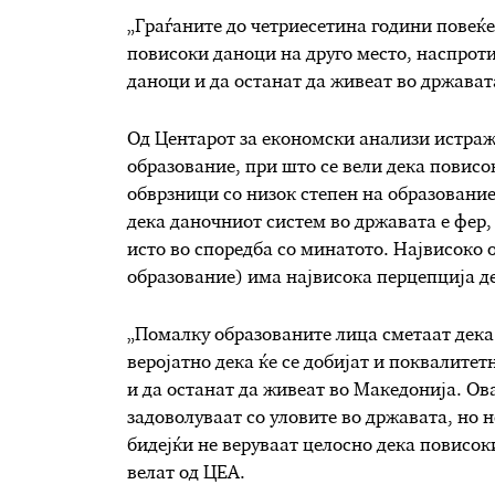
„Граѓаните до
четриесе
тина години повеќе
повисоки даноци на друго место, наспрот
даноци и да останат да живеат во држават
Од Центарот за економски анализи истраж
образование, при што се вели дека п
овисо
обврзници со низок степен на образовани
дека даночниот систем во државата е фер
ист
о
во споредба со минатото. Највисоко 
образование) има највисока перцепција д
„Помалку образованите лица сметаат дека
веројатно дека ќе се добијат и поквалитет
и да останат да живеат во Македонија. Ов
задоволуваат со уловите во државата, но н
бидејќи не веруваат целосно дека повисок
велат од ЦЕА
.