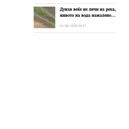
Дунав веќе не личи на река,
нивото на вода намалено
за речиси еден метар во
02/08/2026 08:57
Бугарија