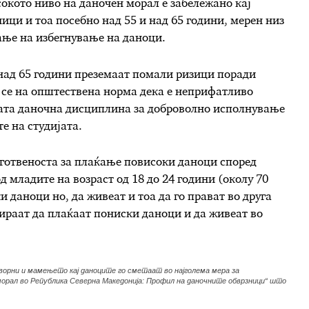
окото ниво на даночен морал е забележан
о
кај
ици и тоа посебно над 55 и над 65 години, мерен низ
ање на избегнување на даноци.
 над 65 години преземаат помали ризици поради
се на општествена норма дека е неприфатливо
мата даночна дисциплина за доброволно исполнување
те на студијата
.
дготвеноста за плаќање повисоки даноци според
од младите на возраст од 18 до 24 години (
околу
70
 даноци но, да живеат и тоа да го прават во друга
ираат да плаќаат пониски даноци и да живеат во
оворни и мамењето кај даноците го сметаат во најголема мера за
рал во Република Северна Македонија: Профил на даночните обврзници“ што