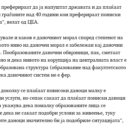
 преферираат да ја напуштат државата и да плаќаат
и граѓаните над 40 години кои преферираат пониски
а
“, велат од ЦЕА.
увале и каков е даночниот морал според степенот на
кото ниво на даночен морал е забележан кај даночни
е. Пообразованите даночни обврзници,
пак,
сметаат
,
но и
дека нивото на корупција на централната власт е
образована структура (образование над факултетското
ека даночниот систем
не е
фер.
 доколку се плаќаат повисоки даноци малку е
ни услуги, но сепак сакаат да плаќаат пониски даноци
а укажува дека помалку образованите лица се
е дека не сакаат подобри услови за живеење, туку
ите даноци значително би ја подобриле ситуацијата
“,