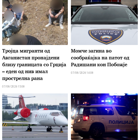
Тројца мигранти од
Момче загина во
Авганистан пронајдени
сообраќајка на патот од
близу границата со Грција
Радишани кон Побожје
– еден од нив имал
07/08/2026 14:08
прострелна рана
07/08/2026 15:08