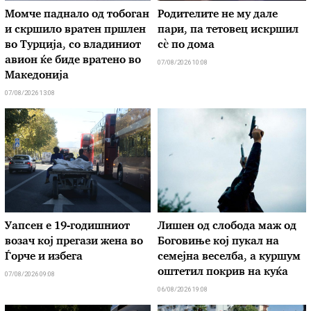
Момче паднало од тобоган
Родителите не му дале
и скршило вратен пршлен
пари, па тетовец искршил
во Турција, со владиниот
сѐ по дома
авион ќе биде вратено во
07/08/2026 10:08
Македонија
07/08/2026 13:08
Уапсен е 19-годишниот
Лишен од слобода маж од
возач кој прегази жена во
Боговиње кој пукал на
Ѓорче и избега
семејна веселба, а куршум
оштетил покрив на куќа
07/08/2026 09:08
06/08/2026 19:08