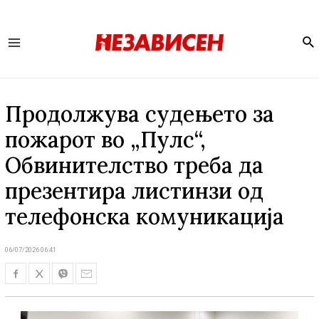
Se
Main
Menu
Продолжува судењето за
пожарот во „Пулс“,
Обвинителство треба да
презентира листинзи од
телефонска комуникација
06/07/2026 06:41