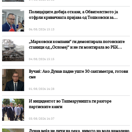
Полицајците добија откази, а Обвителството ја
отфрли кривичната пријава од Тошковски за
наводни злоупотреби
06/08/2026 15:13
„Марковски компани“ ги демонтирала погонските
станици од „Осломеј“ и не ги монтирала во РЕК
„Битола“, стои во вештачењето на обвинителството
04/08/2026 15:15
Вучиќ: Ако Дунав падне уште 30 сантиметри, готови
сме
01/08/2026 16:28
И инцидентот во Ташмаруништa ги разгоре
партиските кавги
03/08/2026 16:37
Дунав веќе не личи на река, нивото на вода намалено