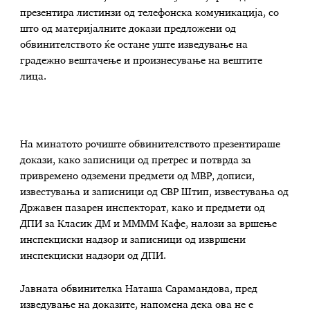
презентира листинзи од телефонска комуникација, со
што од материјалните докази предложени од
обвинителството ќе остане уште изведување на
градежно вештачење и произнесување на вештите
лица.
На минатото рочиште обвинителството презентираше
докази, како записници од претрес и потврда за
привремено одземени предмети од МВР, дописи,
известувања и записници од СВР Штип, известувања од
Државен пазарен инспекторат, како и предмети од
ДПИ за Класик ДМ и ММММ Кафе, налози за вршење
инспекциски надзор и записници од извршени
инспекциски надзори од ДПИ.
Јавната обвинителка Наташа Сарамандова, пред
изведување на доказите, напомена дека ова не е