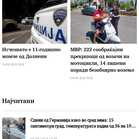
Исчезнато е 11-годишно
МВР: 222 сообраќајни
момче од Долнени
прекршоци од возачи на
мотоцикли, 14 лишени
06/08/2026 18:08
поради безобѕирно возење
06/08/2026 18:08
Најчитани
Сцени од Германија како во сред зима: 15
сантиметри град, температурата падна од 36 на 19
степени
04/08/2026 13:08