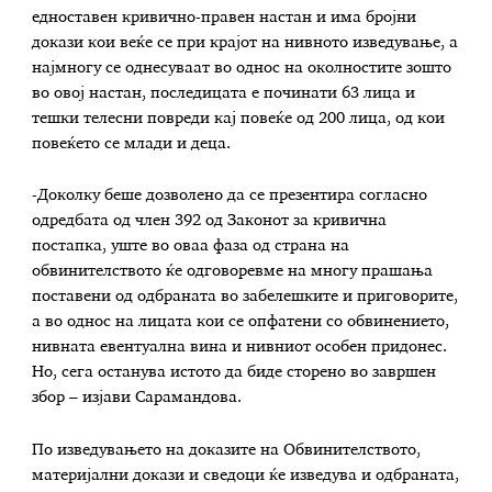
едноставен кривично-правен настан и има бројни
докази кои веќе се при крајот на нивното изведување, а
најмногу се однесуваат во однос на околностите зошто
во овој настан, последицата е починати 63 лица и
тешки телесни повреди кај повеќе од 200 лица, од кои
повеќето се млади и деца.
-Доколку беше дозволено да се презентира согласно
одредбата од член 392 од Законот за кривична
постапка, уште во оваа фаза од страна на
обвинителството ќе одговоревме на многу прашања
поставени од одбраната во забелешките и приговорите,
а во однос на лицата кои се опфатени со обвинението,
нивната евентуална вина и нивниот особен придонес.
Но, сега останува истото да биде сторено во завршен
збор – изјави Сарамандова.
По изведувањето на доказите на Обвинителството,
материјални докази и сведоци ќе изведува и одбраната,