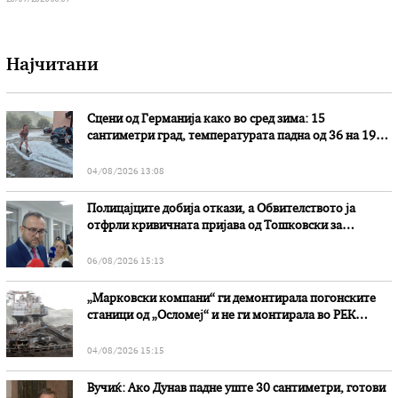
Најчитани
Сцени од Германија како во сред зима: 15
сантиметри град, температурата падна од 36 на 19
степени
04/08/2026 13:08
Полицајците добија откази, а Обвителството ја
отфрли кривичната пријава од Тошковски за
наводни злоупотреби
06/08/2026 15:13
„Марковски компани“ ги демонтирала погонските
станици од „Осломеј“ и не ги монтирала во РЕК
„Битола“, стои во вештачењето на обвинителството
04/08/2026 15:15
Вучиќ: Ако Дунав падне уште 30 сантиметри, готови