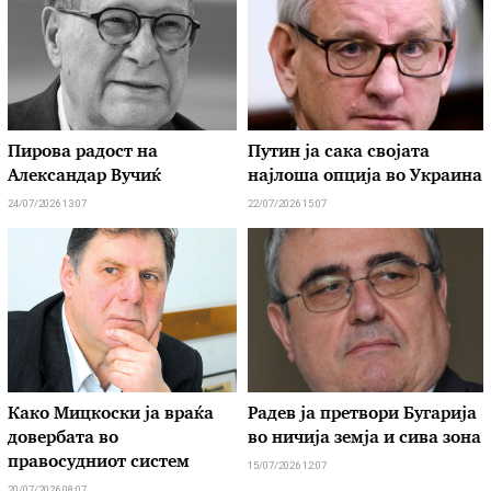
Пирова радост на
Путин ја сака својата
Александар Вучиќ
најлоша опција во Украина
24/07/2026 13:07
22/07/2026 15:07
Како Мицкоски ја враќа
Радев ја претвори Бугарија
довербата во
во ничија земја и сива зона
правосудниот систем
15/07/2026 12:07
20/07/2026 08:07