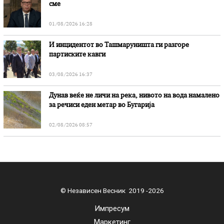
сме
01/08/2026 16:28
И инцидентот во Ташмаруништa ги разгоре
партиските кавги
03/08/2026 16:37
Дунав веќе не личи на река, нивото на вода намалено
за речиси еден метар во Бугарија
02/08/2026 08:57
© Независен Весник 2019 -2026
Импресум
Маркетинг