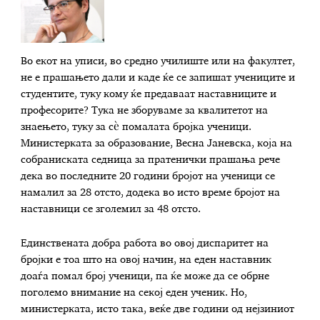
Во екот на уписи, во средно училиште или на факултет,
не е прашањето дали и каде ќе се запишат учениците и
студентите, туку кому ќе предаваат наставниците и
професорите? Тука не зборуваме за квалитетот на
знаењето, туку за сѐ помалата бројка ученици.
Mинистерката за образование, Весна Јаневска, која на
собраниската седница за пратенички прашања рече
дека во последните 20 години бројот на ученици се
намалил за 28 отсто, додека во исто време бројот на
наставници се зголемил за 48 отсто.
Единствената добра работа во овој диспаритет на
бројки е тоа што на овој начин, на еден наставник
доаѓа помал број ученици, па ќе може да се обрне
поголемо внимание на секој еден ученик. Но,
министерката, исто така, веќе две години од нејзиниот