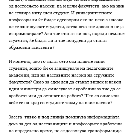
од постоењето насоки, па и цели факултети, ако на нив
не студира ниту еден студент. И универзитетските
професори ли ќе бидат одговорни ако на некоја насока
не се запишуваат студенти, затоа што тие доволно не ја
испромовирале? Ако тие станат вишок, поради немање
студенти, ќе бидат ли и тие понудени да станат
образовни асистенти?
И конечно, ако го знаат сето ова нашите идни
студенти, зошто би се запишувале на педагошките
академии, или на наставните насоки на стручните
факултети? Само за еден ден да станат вишок и некои
идни министри да смислуваат акробации за тие да се
вработат или да останат на работа? Што со оние кои
веќе се на крај со студиите токму на овие насоки?
Засега, тивко и под линија поминува информацијата
дека за дел од наставниците и професорите вработени
на определено време, не се дозволува трансформација