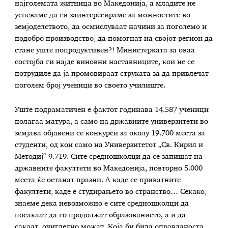
најголемата житница во Македонија, а младите не
успеваме да ги заинтересираме за можностите во
земјоделството, да осмислуваат начини за поголемо и
подобро производство, да помогнат на својот регион да
стане уште попродуктивен?! Министерката за оваа
состојба ги најде виновни наставниците, кои не се
потрудиле да ја промовираат струката за да привлечат
поголем број ученици во своето училиште.
Уште подраматичен е фактот годинава 14.587 ученици
полагаа матура, а само на државните универзитети во
земјава објавени се конкурси за околу 19.700 места за
студенти, од кои само на Универзитетот „Св. Кирил и
Методиј“ 9.719. Сите средношколци да се запишат на
државните факултети во Македонија, повторно 5.000
места ќе останат празни. А каде се приватните
факултети, каде е студирањето во странство… Секако,
знаеме дека невозможно е сите средношколци да
посакаат да го продолжат образованието, а и да
сакаат, очигледно можат. Која би била оправданоста