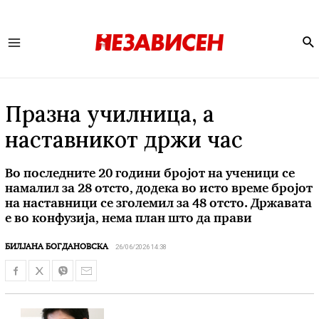
Se
Main
Menu
Празна училница, а
наставникот држи час
Во последните 20 години бројот на ученици се
намалил за 28 отсто, додека во исто време бројот
на наставници се зголемил за 48 отсто. Државата
е во конфузија, нема план што да прави
26/06/2026 14:38
БИЛЈАНА БОГДАНОВСКА