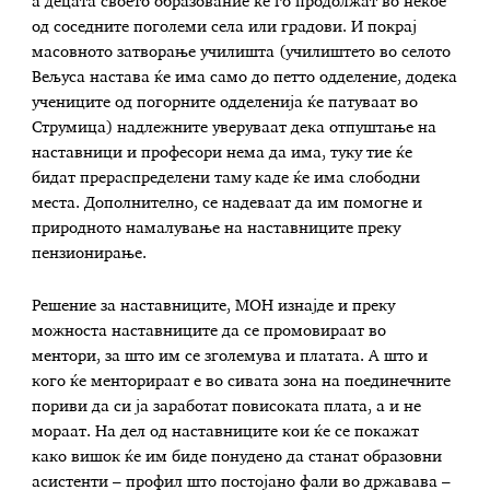
а децата своето образование ќе го продолжат во некое
од соседните поголеми села или градови. И покрај
масовното затворање училишта (училиштето во селото
Вељуса настава ќе има само до петто одделение, додека
учениците од погорните одделенија ќе патуваат во
Струмица) надлежните уверуваат дека отпуштање на
наставници и професори нема да има, туку тие ќе
бидат прераспределени таму каде ќе има слободни
места. Дополнително, се надеваат да им помогне и
природното намалување на наставниците преку
пензионирање.
Решение за наставниците, МОН изнајде и преку
можноста наставниците да се промовираат во
ментори, за што им се зголемува и платата. А што и
кого ќе менторираат е во сивата зона на поединечните
пориви да си ја заработат повисоката плата, а и не
мораат. На дел од наставниците кои ќе се покажат
како вишок ќе им биде понудено да станат образовни
асистенти – профил што постојано фали во државава –