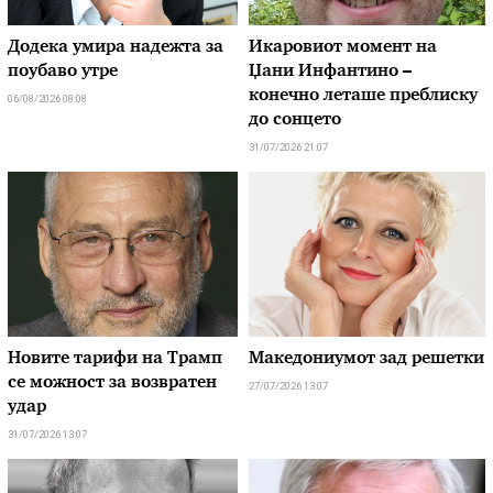
Додека умира надежта за
Икаровиот момент на
поубаво утре
Џани Инфантино –
конечно леташе преблиску
06/08/2026 08:08
до сонцето
31/07/2026 21:07
Новите тарифи на Трамп
Македониумот зад решетки
се можност за возвратен
27/07/2026 13:07
удар
31/07/2026 13:07