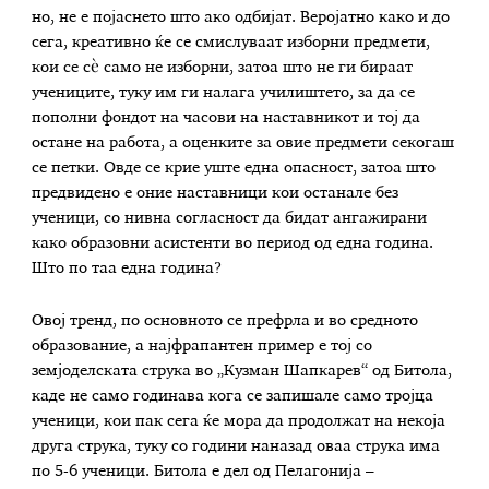
но, не е појаснето што ако одбијат. Веројатно како и до
сега, креативно ќе се смислуваат изборни предмети,
кои се сѐ само не изборни, затоа што не ги бираат
учениците, туку им ги налага училиштето, за да се
пополни фондот на часови на наставникот и тој да
остане на работа, а оценките за овие предмети секогаш
се петки. Овде се крие уште една опасност, затоа што
предвидено е оние наставници кои останале без
ученици, со нивна согласност да бидат ангажирани
како образовни асистенти во период од една година.
Што по таа една година?
Овој тренд, по основното се префрла и во средното
образование, а најфрапантен пример е тој со
земјоделската струка во „Кузман Шапкарев“ од Битола,
каде не само годинава кога се запишале само тројца
ученици, кои пак сега ќе мора да продолжат на некоја
друга струка, туку со години наназад оваа струка има
по 5-6 ученици. Битола е дел од Пелагонија –