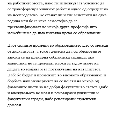
на работните места, иако ги исполнуваат условите да
се трансформира нивниот работен однос од определено
на неопределено. Ќе станат ли и тие асистенти на една
година или ќе се чека самостојно да се
преквалификуваат во некоја друга професија што
можеби нема да има никаква врска со образование.
Џабе силните промени во образованието што со месеци
се дискутираат, а токму денеска два од образовните
закони се на пленарна собраниска седница, ако
навистина не се преземат мерки за задржување на
децата во земјава и за поттикување на наталитетот.
Џабе ќе бидат и промените во високото образование и
борбата наш универзитет да се појави на некоја од
фамозните листи за најдобри факултети во светот. Џабе
и вложувањата во нови и реновирани училишни и
факултетски згради, џабе реновирани студентски
домови…