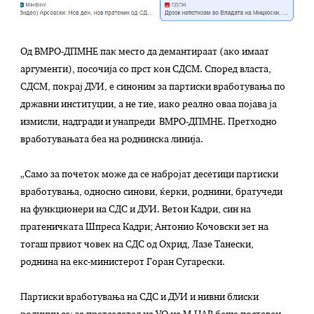
Од ВМРО-ДПМНЕ пак место да демантираат (ако имаат
аргументи), посочија со прст кон СДСМ. Според власта,
СДСМ, покрај ДУИ, е синоним за партиски вработувања по
државни институции, а не тие, иако реално оваа појава ја
измисли, надгради и унапреди ВМРО-ДПМНЕ. Претходно
вработувањата беа на роднинска линија.
„Само за почеток може да се набројат десетици партиски
вработувања, односно синови, ќерки, роднини, братучеди
на функционери на СДС и ДУИ. Ветон Кадри, син на
пратеничката Шпреса Кадри; Антонио Кочовски зет на
тогаш првиот човек на СДС од Охрид, Лазе Танески,
роднина на екс-министерот Горан Сугарески.
Партиски вработувања на СДС и ДУИ и нивни блиски