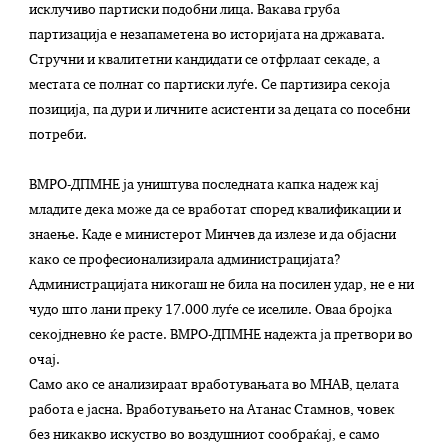
исклучиво партиски подобни лица. Вакава груба
партизација е незапаметена во историјата на државата.
Стручни и квалитетни кандидати се отфрлаат секаде, а
местата се полнат со партиски луѓе. Се партизира секоја
позиција, па дури и личните асистенти за децата со посебни
потреби.
ВМРО-ДПМНЕ ја уништува последната капка надеж кај
младите дека може да се вработат според квалификации и
знаење. Каде е министерот Минчев да излезе и да објасни
како се професионализирала администрацијата?
Администрацијата никогаш не била на посилен удар, не е ни
чудо што лани преку 17.000 луѓе се иселиле. Оваа бројка
секојдневно ќе расте. ВМРО-ДПМНЕ надежта ја претвори во
очај.
Само ако се анализираат вработувањата во МНАВ, целата
работа е јасна. Вработувањето на Атанас Стамнов, човек
без никакво искуство во воздушниот сообраќај, е само