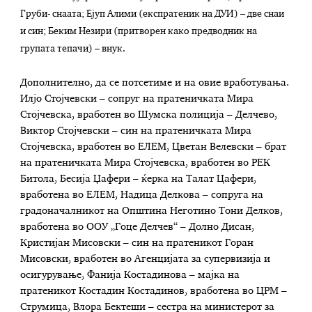
Груби- снаата; Ејуп Алими (експратеник на ДУИ) – две снаи
и син; Беким Незири (притворен како предводник на
групата тепачи) – внук.
Дополнително, да се потсетиме и на овие вработувања.
Илјо Стојчевски – сопруг на пратеничката Мира
Стојчевска, вработен во Шумска полиција – Делчево,
Виктор Стојчевски – син на пратеничката Мира
Стојчевска, вработен во ЕЛЕМ, Цветан Велевски – брат
на пратеничката Мира Стојчевска, вработен во РЕК
Битола, Бесија Џафери – ќерка на Талат Цафери,
вработена во ЕЛЕМ, Надица Делкова – сопруга на
градоначалникот на Општина Неготино Тони Делков,
вработена во ООУ „Гоце Делчев“ – Долно Дисан,
Кристијан Мисовски – син на пратеникот Горан
Мисовски, вработен во Агенцијата за супервизија и
осигурување, Фанија Костадинова – мајка на
пратеникот Костадин Костадинов, вработена во ЦРМ –
Струмица, Влора Бектеши – сестра на министерот за