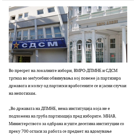
Во пресрет на локалните избори, ВМРО-ДПМНЕ и СДСМ
тргнаа во меѓусебни обвинувања кој повеже ја партизира
државата и колку од партиски вработените се и јасни случаи
на непотизам.
„Во државата на ДПМНЕ, нема институција која не е
подложена на груба партизација пред изборите. МНАВ,
Министерството за одбрана и уште десетина институции со
преку 700 огласи за работа се предмет на вдомување