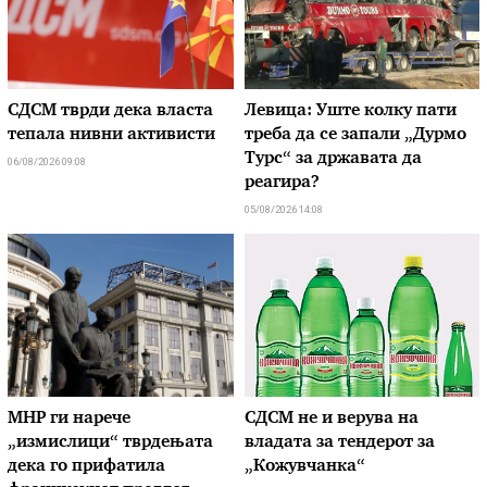
СДСМ тврди дека власта
Левица: Уште колку пати
тепала нивни активисти
треба да се запали „Дурмо
Турс“ за државата да
06/08/2026 09:08
реагира?
05/08/2026 14:08
МНР ги нарече
СДСМ не и верува на
„измислици“ тврдењата
владата за тендерот за
дека го прифатила
„Кожувчанка“