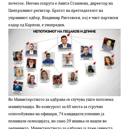
почеток. Негова сопруга е Анита Стамнова, директор на
Централниот регистар. Братот на претседателот на
управниот одбор, Владимир Ристовски, кој е чист партиски
кадар од Карпош, е унапреден.
Во Министерството за одбрана се случува уште поголема
манипулација. Во конкурсот за 60 места за стручно
оспособување на офицери, 74 кандидати успешно ја
поминале селекцијата, но само 29 имиња се нашле во
решението. Министерството за одбрана ја лаже јавноста