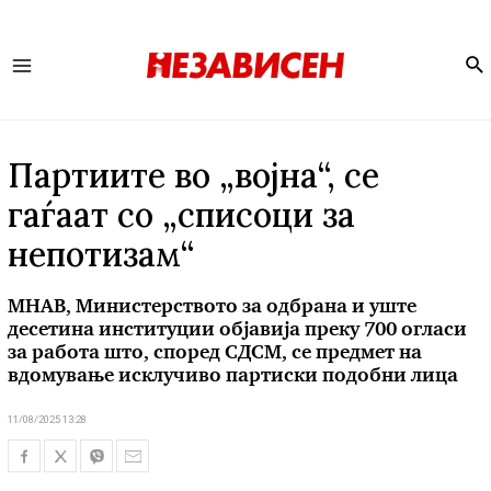
Se
Main
Menu
Партиите во „војна“, се
гаѓаат со „списоци за
непотизам“
МНАВ, Министерството за одбрана и уште
десетина институции објавија преку 700 огласи
за работа што, според СДСМ, се предмет на
вдомување исклучиво партиски подобни лица
11/08/2025 13:28