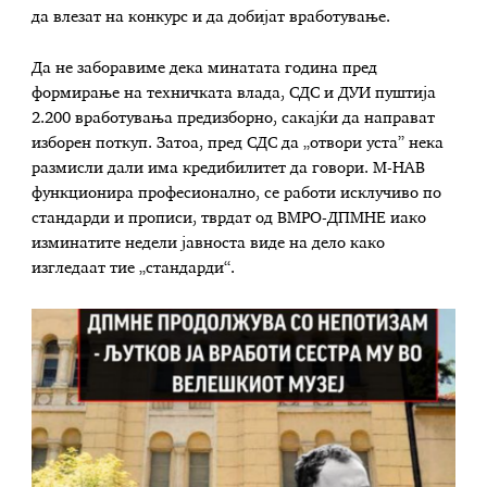
да влезат на конкурс и да добијат вработување.
Да не заборавиме дека минатата година пред
формирање на техничката влада, СДС и ДУИ пуштија
2.200 вработувања предизборно, сакајќи да направат
изборен поткуп. Затоа, пред СДС да „отвори уста’’ нека
размисли дали има кредибилитет да говори. М-НАВ
функционира професионално, се работи исклучиво по
стандарди и прописи, тврдат од ВМРО-ДПМНЕ иако
изминатите недели јавноста виде на дело како
изгледаат тие „стандарди“.