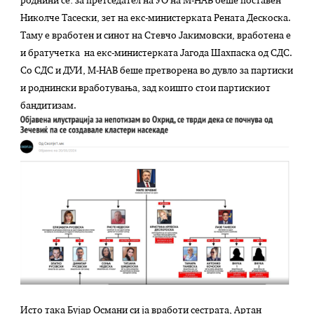
роднини се: за претседател на УО на М-НАВ беше поставен
Николче Тасески, зет на екс-министерката Рената Дескоска.
Таму е вработен и синот на Стевчо Јакимовски, вработена е
и братучетка на екс-министерката Јагода Шахпаска од СДС.
Со СДС и ДУИ, М-НАВ беше претворена во дувло за партиски
и роднински вработувања, зад коишто стои партискиот
бандитизам.
Исто така Бујар Османи си ја вработи сестрата, Артан