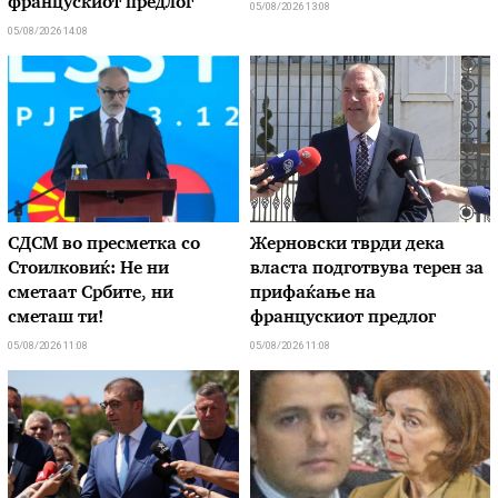
францускиот предлог
05/08/2026 13:08
05/08/2026 14:08
СДСМ во пресметка со
Жерновски тврди дека
Стоилковиќ: Не ни
власта подготвува терен за
сметаат Србите, ни
прифаќање на
сметаш ти!
францускиот предлог
05/08/2026 11:08
05/08/2026 11:08