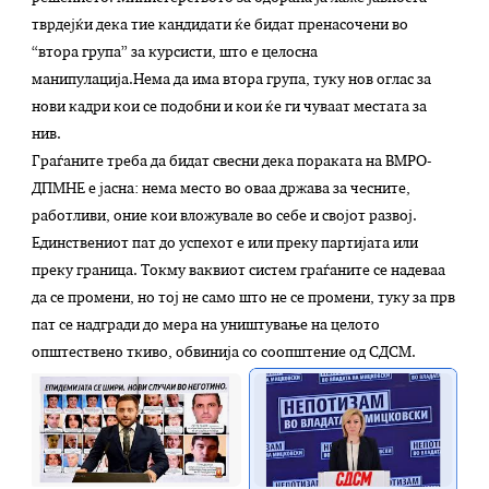
тврдејќи дека тие кандидати ќе бидат пренасочени во
“втора група” за курсисти, што е целосна
манипулација.Нема да има втора група, туку нов оглас за
нови кадри кои се подобни и кои ќе ги чуваат местата за
нив.
Граѓаните треба да бидат свесни дека пораката на ВМРО-
ДПМНЕ е јасна: нема место во оваа држава за чесните,
работливи, оние кои вложувале во себе и својот развој.
Единствениот пат до успехот е или преку партијата или
преку граница. Токму ваквиот систем граѓаните се надеваа
да се промени, но тој не само што не се промени, туку за прв
пат се надгради до мера на уништување на целото
општествено ткиво, обвинија со соопштение од СДСМ.