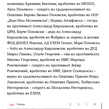
економија Крешник Бектеши, вработена во МЕПСО,
Лила Пежевска – сопруга на градоначалникот на
Општина Берово Звонко Пежевски, вработена во ООУ
„Дедо Иљо Малешевски“, Марија Јосифовска – сестра
на пратеникот Александар Кирацовски, вработена во
ЦРМ, Борче Поповски – дедо на Александар
Кирацовски, вработен во Фабрика за опрема и делови
ФОД ДООЕЛ Новаци, АД ЕЛЕМ Скопје, Мери Поповска
– баба на Александар Кирацовски, вработена во ДУД
Мирка Гинова, Стојче Георгиев – син на пратеничката
Милева Георгиева, вработен во МВР, Мерсида
Рамчиловиќ – сопруга на пратеникот Зеќир
Рамчиловиќ, вработена во МВР, Цвете Станојкоска –
внука на градоначалникот на Општина Прилеп Илија
Јованоски, вработена во Општина Прилеп, Љубислава
Несторовски – сопруга на Магдалена Несторовска,
вработена во ЕЛЕМ.