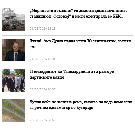
„Марковски компани“ ги демонтирала погонските
станици од „Осломеј“ и не ги монтирала во РЕК
„Битола“, стои во вештачењето на обвинителството
04/08/2026 15:15
Вучиќ: Ако Дунав падне уште 30 сантиметри, готови
сме
01/08/2026 16:28
И инцидентот во Ташмаруништa ги разгоре
партиските кавги
03/08/2026 16:37
Дунав веќе не личи на река, нивото на вода намалено
за речиси еден метар во Бугарија
02/08/2026 08:57