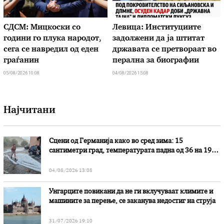
СДСМ: Мицкоски со
Левица: Институциите
години го плука народот,
задолжени да ја штитат
сега се навредил од еден
државата се претвораат во
граѓанин
перална за биографии
05/08/2026 10:08
04/08/2026 15:08
Најчитани
Сцени од Германија како во сред зима: 15
сантиметри град, температурата падна од 36 на 19
степени
04/08/2026 13:08
Унгарците повикани да не ги вклучуваат климите и
машините за перење, се заканува недостиг на струја
31/07/2026 19:10