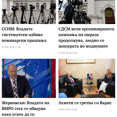
ССНМ: Владата
СДСМ вели организираната
систематски одбива
кампања на омраза
новинарски прашања
продолжува, заедно со
цензурата во медиумите
07/08/2026 11:08
07/08/2026 09:08
Жерновски: Владата на
Ахмети се сретна со Варнс
ВМРО сега се обидува
06/08/2026 18:08
како успех да го