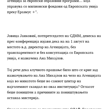
агенција за европски образовни програми… која
управува со милионски фондови од Европската унија
преку Еразмус +“.
Јовица Јанковиќ, потпретседател на СДММ, денеска на
прес-конференција изјави дека на на 1 август на
местото в.д. директор на Агенцијата, без
транспарентност и без консултација со Европската
унија, е назначена Ана Михајлов.
Тој рече дека клучното прашање било што се крие зад
назначувањето на Ана Михајлов на чело на Агенцијата
која во минатото беше во самиот центар на
најголемиот скандал во оваа институција? Огласот
беше поништен а причините за поништувањето
останаа мистерија.