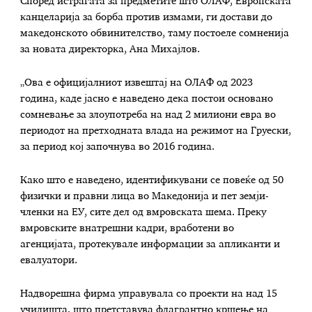
Според истрагата за предметите што ОЛАФ, Европската
канцеларија за борба против измами, ги достави до
македонското обвинителство, таму постоеле сомненија
за новата директорка, Ана Михајлов.
„Ова е официјалниот извештај на ОЛАФ од 2023
година, каде јасно е наведено дека постои основано
сомневање за злоупотреба на над 2 милиони евра во
периодот на претходната влада на режимот на Груески,
за период кој започнува во 2016 година.
Како што е наведено, идентификувани се повеќе од 50
физички и правни лица во Македонија и пет земји-
членки на ЕУ, сите дел од вмровската шема. Преку
вмровските внатрешни кадри, вработени во
агенцијата, протекувале информации за апликанти и
евалуатори.
Надворешна фирма управувала со проекти на над 15
училишта, што претставува флагрантно кршење на