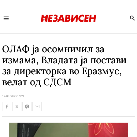
Se
Main
Menu
ОЛАФ ја осомничил за
измама, Владата ја постави
за директорка во Еразмус,
велат од СДСМ
12/08/2025 13:21