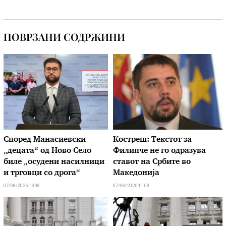
ПОВРЗАНИ СОДРЖИНИ
Според Манасиевски
Костреш: Текстот за
„децата“ од Ново Село
Филипче не го одразува
биле „осудени насилници
ставот на Србите во
и трговци со дрога“
Македонија
07/08/2026 13:08
07/08/2026 11:08