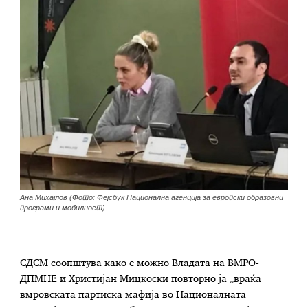
Ана Михајлов (Фото: Фејсбук Национална агенција за европски образовни
програми и мобилност)
СДСМ соопштува како е можно Владата на ВМРО-
ДПМНЕ и Христијан Мицкоски повторно ја „враќа
вмровската партиска мафија во Националната