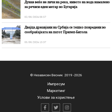
Дунав веќе не личи на река, нивото на вода намалено
за речиси еден метар во Бугарија
02/08/2026 08:57
Двајца државјани на Србија се тешко повредени во
сообраќајката на патот Прилеп-Битола
05/08/2026 13:37
© Независен Весник 2019 -2026
Импресум
Маркетинг
Услови за користење