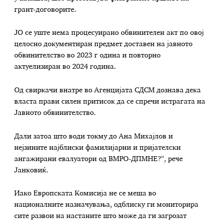
грант-договорите.
ЈО се уште нема процесуирано обвинителен акт по овој
целосно документиран предмет доставен на јавното
обвинителство во 2023 г одина и повторно
актуелизиран во 2024 година.
Од свиркачи внатре во Агенцијата СДСМ дознава дека
власта прави силен притисок да се спречи истрагата на
Јавното обвинителство.
Дали затоа што води токму до Ана Михајлов и
нејзините најблиски фамилијарни и пријателски
ангажирани евалуатори од ВМРО-ДПМНЕ?“, рече
Јанковиќ.
Иако Европската Комисија не се меша во
националните назначувања, одблиску ги мониторира
сите развои на настаните што може да ги загрозат