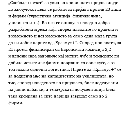
„Слободен печат“ со увид во кривичната пријава дојде
до заклучокот дека се работи за пријава против 23 лица
и фирми (туристичка агенција, физички лица,
училишта итн.). Во неа се опишува наводно добро
разработена мрежа која според наводите го правела и
возможното и невозможното за само една мала група
да ги добие парите од „Еразмус+“. Според пријавата, за
21 проект финансиран од Европската комисија 2,2
милиони евра завршиле кај истите луѓе и тендерите ги
добиле истите две фирми поврзани со овие луѓе, а за
тоа имало одлична логистика. Парите од „Еразмус+“ се
за подигнување на капацитетите на училиштата, но
тие, според наведеното во пријавата, биле доделувани
на јавни набавки, а тендерската документација била
така креирана за сите пари да завршат само во 2
фирми.