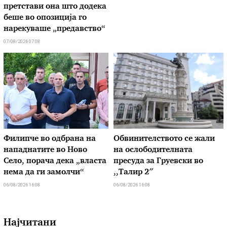
претстави она што додека
беше во опозиција го
нарекуваше „предавство“
07/08/2026 07:08
Филипче во одбрана на
Обвинителството се жали
нападнатите во Ново
на ослободителната
Село, порача дека „власта
пресуда за Груевски во
нема да ги замолчи“
,,Талир 2″
06/08/2026 16:08
06/08/2026 16:08
Најчитани