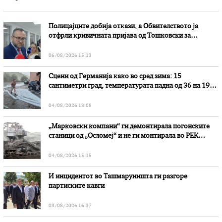
Полицајците добија откази, а Обвителството ја
отфрли кривичната пријава од Тошковски за
наводни злоупотреби
06/08/2026 15:13
Сцени од Германија како во сред зима: 15
сантиметри град, температурата падна од 36 на 19
степени
04/08/2026 13:08
„Марковски компани“ ги демонтирала погонските
станици од „Осломеј“ и не ги монтирала во РЕК
„Битола“, стои во вештачењето на обвинителството
04/08/2026 15:15
И инцидентот во Ташмаруништa ги разгоре
партиските кавги
03/08/2026 16:37