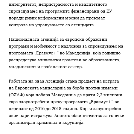
интегритетот, непристрасноста и квалитетното
спроведување на програмите финансирани од ЕУ
поради ризик неформални мрежи да преземат
контрола на управувањето со агенцијата.
Националната агенција за европски образовни
програми и мобилност е надлежна за спроведување на
програмата „Еразмус+“ во Македонија, која годишно
распределува милионски грантови во образованието,
младинскиот и граѓанскиот сектор.
Работата на оваа Агенција стана предмет на истрага
на Европската канцеларија за борба против измами
(ОЛАФ) која побара Македонија да врати 2,2 милиони
евра злоупотребени преку програмата „Еразмус+“ во
периодот од 2016 до 2018 година. Кој ги злоупотребил
овие пари истражува Јавното обвинителство за гонење
организиран криминал и корупција.