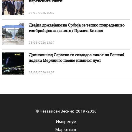
партиските кавги
03/08/2026 16:37
Двајца државјани на Србија се тешко повредени во
сообраќајката на патот Прилеп-Битола
05/08/2026 13:37
Дронови над Сараево го создадоа ликот на Бешлиќ
додека Мерлин го пееше нивниот дует
03/08/2026 18:37
© Независен Весник 2019 -2026
Импресум
Маркетинг