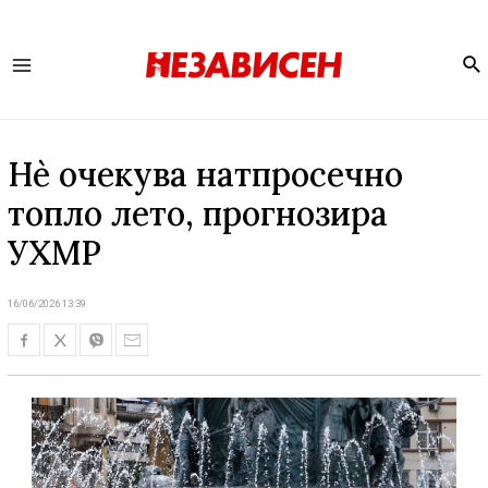
Se
Main
Menu
Нѐ очекува натпросечно
топло лето, прогнозира
УХМР
16/06/2026 13:39