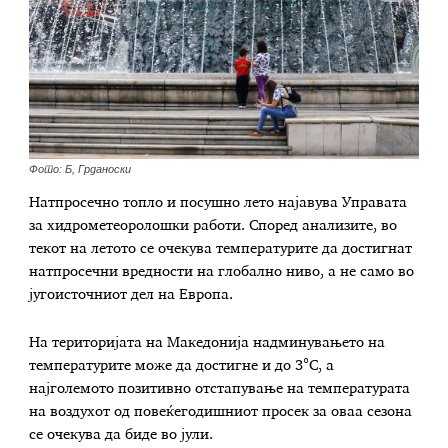
Фото: Б, Грданоски
Натпросечно топло и посушно лето најавува Управата
за хидрометеоролошки работи. Според анализите, во
текот на летото се очекува температурите да достигнат
натпросечни вредности на глобално ниво, а не само во
југоисточниот дел на Европа.
На територијата на Македонија надминувањето на
температурите може да достигне и до 3°C, а
најголемото позитивно отстапување на температурата
на воздухот од повеќегодишниот просек за оваа сезона
се очекува да биде во јули.