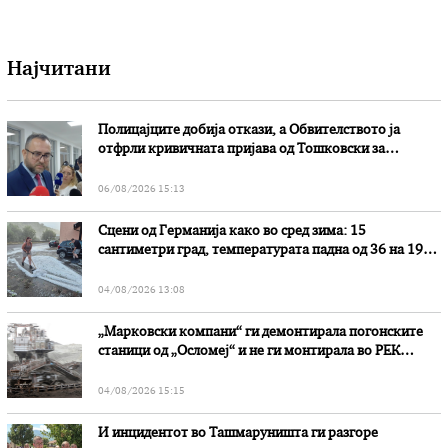
Најчитани
Полицајците добија откази, а Обвителството ја
отфрли кривичната пријава од Тошковски за
наводни злоупотреби
06/08/2026 15:13
Сцени од Германија како во сред зима: 15
сантиметри град, температурата падна од 36 на 19
степени
04/08/2026 13:08
„Марковски компани“ ги демонтирала погонските
станици од „Осломеј“ и не ги монтирала во РЕК
„Битола“, стои во вештачењето на обвинителството
04/08/2026 15:15
И инцидентот во Ташмаруништa ги разгоре