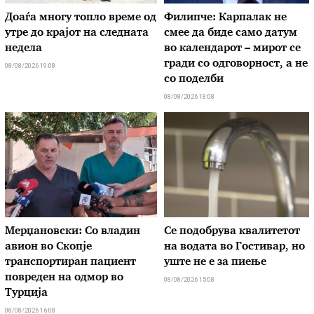
Доаѓа многу топло време од
Филипче: Карпалак не
утре до крајот на следната
смее да биде само датум
недела
во календарот – мирот се
гради со одговорност, а не
08/08/2026 19:08
со поделби
08/08/2026 18:08
Мерџановски: Со владин
Се подобрува квалитетот
авион во Скопје
на водата во Гостивар, но
транспортиран пациент
уште не е за пиење
повреден на одмор во
08/08/2026 15:08
Турција
08/08/2026 16:08