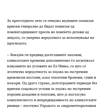
За претстојното лето се очекува вкупните сезонски
врнежи генерално да бидат пониски од
повеќегодишниот просек во повеќето делови од
земјата, со умерена веројатност за исполнување на
прогнозата.
– Земајќи ги предвид досегашните анализи,
климатските промени дополнително го засилуваат
влијанието на условите на Ел Нињо, со што се
зголемува веројатноста за појава на екстремни
временски настани, како топлотни бранови, суши и
пожари. Од друга страна, долготрајните периоди без
врнежи создаваат услови за појава на екстремни
поројни дождови и поплави, што ја нагласува
комплексноста и непредвидливоста на климатските
ризици – посочува Управата за хидрометеоролошки