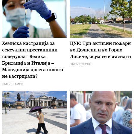
Хемиска кастрација за
ЦУК: Три активни пожари
сексуални престапници
во Долнени и во Горно
воведуваат Велика
Лисиче, осум се изгаснати
Британија и Италија –
08/08/2026 19:08
Македонија досега никого
не кастрирала?
08/08/2026 20:08