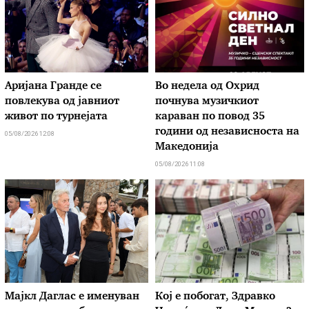
Аријана Гранде се
Во недела од Охрид
повлекува од јавниот
почнува музичкиот
живот по турнејата
караван по повод 35
години од независноста на
05/08/2026 12:08
Македонија
05/08/2026 11:08
Мајкл Даглас е именуван
Кој е побогат, Здравко