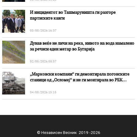
И инцидентот во Ташмаруништa ги разгоре
партиските кавги
03/08/2026 16:37
Дунав веќе не личи на река, нивото на вода намалено
за речиси еден метар во Бугарија
02/08/2026 08:57
„Марковски компани“ ги демонтирала погонските
станици од „Осломеј“ и не ги монтирала во РЕК
„Битола“, стои во вештачењето на обвинителството
04/08/2026 15:15
© Независен Весник 2019 -2026