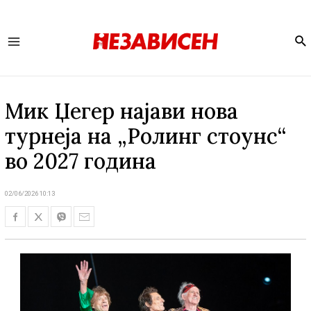
Se
Main
Menu
Мик Џегер најави нова
турнеја на „Ролинг стоунс“
во 2027 година
02/06/2026 10:13