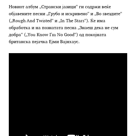
Новиот албум „Странски јазици“ ги содржи веќе
објавените песни „Грубо и искривено“ и „Во ѕвездите“
(„Rough And Twisted“ и „In The Stars“). Ќе има
обработка и на познатата песна „Знаеш дека не сум
добра“ („You Know I’m No Good“) од покојната
британска пејачка Ејми Вајнхаус.