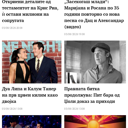
Откриени деталите од
„Засекогаш млади“:
тестаментот на Крис Риа,
Маријана и Росана по 35
ѝ остави милиони на
години повторно со нова
сопругата
песна со Дац и Александар
(видео)
05/08/2026 20:08
05/08/2026 19:08
Дуа Липа и Калум Танер
Правната битка
на прв црвен килим како
продолжува: Пит бара од
двојка
Џоли доказ за приходи
05/08/2026 13:08
05/08/2026 13:08