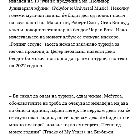
издаден на 10 јули во продукција на „Полидор
Јуниверзал мјузик“ (Polydor и Universal Music). Неколку
големи музички имиња ќе бидат дел од новиот носач
на звук како Пол Макартни, Роберт Смит, Стив Винвуд,
како и покојниот тапанар на бендот Чарли Вотс. Иако
излегувањето на новиот албум се очекува наскоро,
„Ролинг стоунс“ засега немаат закажано турнеја за
негова промоција. Џегер неодамна навести дека
бендот би можел повторно да тргне на турнеја во текот
на 2027 година.
– Би сакал да одам на турнеја, едвај чекам. Меѓутоа,
обожавателите не треба да очекуваат ненадејна најава
во блиска иднина, изјави Џегер. Не верувам дека тоа ќе
се случи оваа година, но се надевам дека ќе биде што е
можно поскоро“, додаде тој во емисијата „Песни од
моите години“ (Tracks of My Years), на Би-би-си