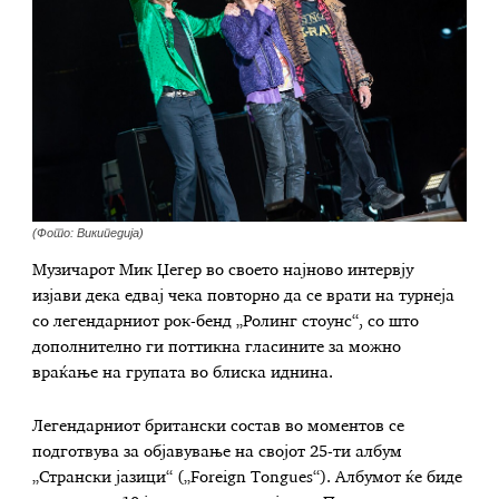
(Фото: Википедија)
Музичарот Мик Џегер во своето најново интервју
изјави дека едвај чека повторно да се врати на турнеја
со легендарниот рок-бенд „Ролинг стоунс“, со што
дополнително ги поттикна гласините за можно
враќање на групата во блиска иднина.
Легендарниот британски состав во моментов се
подготвува за објавување на својот 25-ти албум
„Странски јазици“ („Foreign Tongues“). Албумот ќе биде