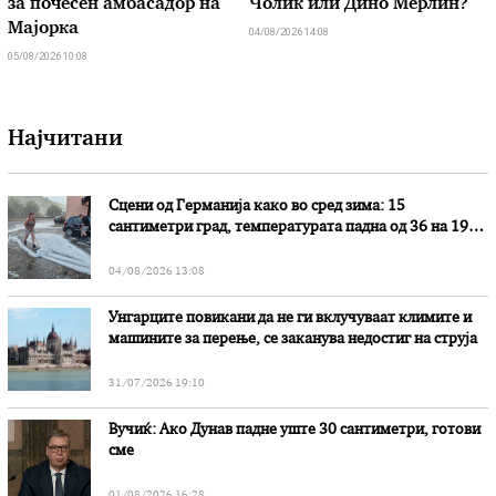
за почесен амбасадор на
Чолиќ или Дино Мерлин?
Мајорка
04/08/2026 14:08
05/08/2026 10:08
Најчитани
Сцени од Германија како во сред зима: 15
сантиметри град, температурата падна од 36 на 19
степени
04/08/2026 13:08
Унгарците повикани да не ги вклучуваат климите и
машините за перење, се заканува недостиг на струја
31/07/2026 19:10
Вучиќ: Ако Дунав падне уште 30 сантиметри, готови
сме
01/08/2026 16:28