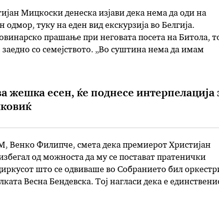
јан Мицкоски денеска изјави дека нема да оди на
 одмор, туку на еден вид екскурзија во Белгија.
овинарско прашање при неговата посета на Битола, т
е заедно со семејството. „Во суштина нема да имам
ќе биде еден вид екскурзија. Со семејството ќе бидам 
а жешка есен, ќе поднесе интерпелација 
лковиќ
, Венко Филипче, смета дека премиерот Христијан
збегал од можноста да му се постават пратенички
циркусот што се одвиваше во Собранието бил оркест
лката Весна Бендевска. Тој нагласи дека е единствени
то успеал вчера да постави прашање, иако имало цела
ни, окарактеризирајќи …