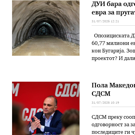
ДУИ бара одг
евра за пруга
31/07/2026 12:21
Опозициската ДУ
60,77 милиони ев
кон Бугарија. Зо
проектот? И дали
покриваат она шт
како …
Пола Македон
СДСМ
31/07/2026 10:19
СДСМ преку сооп
одговорност за з
последиците ги ч