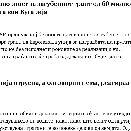
оворност за загубениот грант од 60 мили
та кон Бугарија
И прашува кој ќе понесе одговорност за губењето на
ра грант на Европската унија за изградбата на пругат
што не беа исполнети роковите за реализација на
 сега граѓаните ќе треба од државниот буџет да го
о Европската унија беше подготвена да го финансира
ија отруена, а одговорни нема, реагираа
штение обвини дека институциите сè уште не утврди
агадувањето на водите, иако, како што велат од партиј
увствуваат граѓаните во повеќе делови од земјата. Од