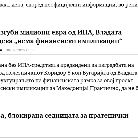
ваат дека, според неофицијални информации, во реки
 завршила хемикалија што се користи при производс
одека, како што наведуваат, …
згуби милиони евра од ИПА, Владата
дека „нема финансиски импликации“
А
30/07/2026 16:37
на без ИПА-средствата предвидени за изградбата на
од железничкиот Коридор 8 кон Бугарија,а од Владата
руктуирањето на финансиската рамка за овој проект –
сиски импликации за Македонија! Практично, да не 
ките измени за заемите од ЕИБ и ЕБРД во Собраниет
знае …
за, блокирана седницата за пратенички