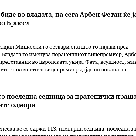
биде во владата, па сега Арбен Фетаи ќе ј
во Брисел
ијан Мицкоски го оствари она што го најави пред
– Владата го именува поранешниот вицепремиер, Арб
 претставник во Европската унија. Фета, всушност, жи
естото на местото вицепремиер дојде по покана на
ија „Вреди“ и крилото на Арбен Таравари. Одлуката 
и …
о последна седница за пратенички праш
ите одмори
неска ќе се одржи 113. пленарна седница, последна за