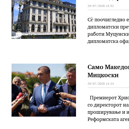
29/07/2026 15:52
Сè поочигледно 
дипломатски пре
работи Муцунски 
дипломатска офа
дипломатско-кон
решенија сепак н
„Нов амбасадор в
Само Македон
Мицкоски
29/07/2026 14:24
Премиерот Христ
со директорот на
проширување и ис
Реформската аген
работи за реформ