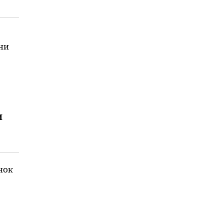
ни
а.
и
нок