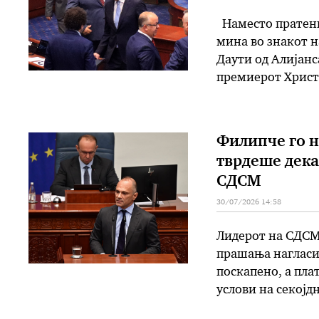
Наместо пратени
мина во знакот 
Даути од Алијанс
премиерот Христ
претходната седн
го прашува исто
Филипче го н
тврдеше дека
СДСМ
30/07/2026 14:58
Лидерот на СДСМ
прашања нагласи д
поскапено, а пла
услови на секојд
ниту, пак, има н