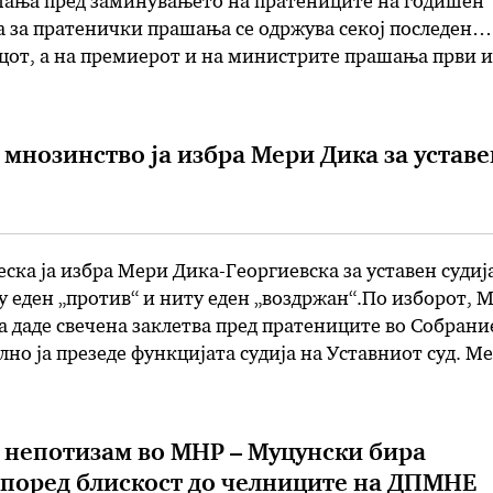
ања пред заминувањето на пратениците на годишен
 за пратенички прашања се одржува секој последен
цот, а на премиерот и на министрите прашања први 
ениците од опозициските партии. Секој последен
ецот се одржува и редовниот брифинг …
 мнозинство ја избра Мери Дика за уставе
ка ја избра Мери Дика-Георгиевска за уставен судија
иту еден „против“ и ниту еден „воздржан“.По изборот, 
 даде свечена заклетва пред пратениците во Собрани
лно ја презеде функцијата судија на Уставниот суд. М
а е дипломиран правник на Правниот факултет при
Св. Кирил …
 непотизам во МНР – Муцунски бира
поред блискост до челниците на ДПМНЕ