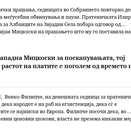
чки прашања, седницата во Собранието повторно де
на меѓусебни обвинувања и паузи. Пратеничката Илир
а за Албанците на Зијадин Села побара одговор од
ијан Мицкоски на прашањето што му го поставила на
ица. Според Даути, да ѝ одговорел тогаш, немало сега
то и …
ападна Мицкоски за поскапувањата, тој
 растот на платите е поголем од времето 
, Венко Филипче, на денешната седница за пратенич
ека народот е на раб на егзистенција, дека сè е
тите се најниски во Европа. Филипче посочи дека, во
невни ценовни шокови, власта не презема никакви ме
ајави дека ќе преземе нешто за заштита на стандардо