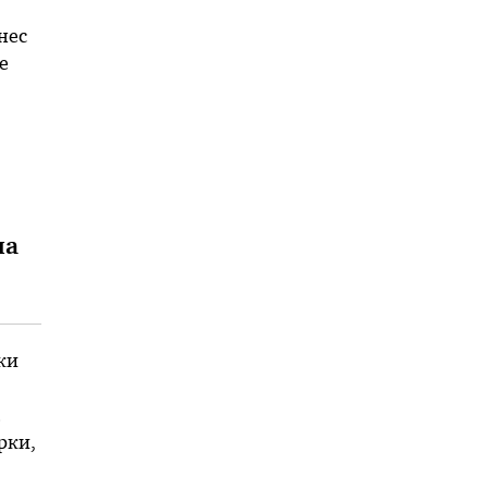
нес
е
 да
на
ки
рки,
т …