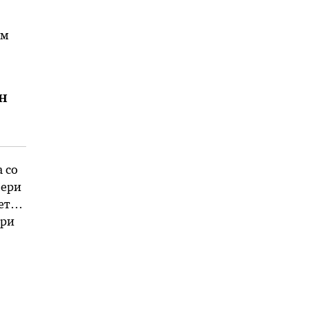
им
н
 со
Мери
ето,
ери