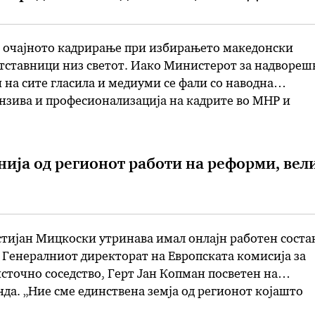
е очајното кадрирање при избирањето македонски
тставници низ светот. Иако Министерот за надвореш
на сите гласила и медиуми се фали со наводна
нзива и професионализација на кадрите во МНР и
зуларните претставништва, понудените кадровски
е ветуваат многу, се вели во соопоштението на Левиц
о Австралија …
ија од регионот работи на реформи, вел
ијан Мицкоски утринава имал онлајн работен соста
 Генералниот директорат на Европската комисија за
точно соседство, Герт Јан Копман посветен на
да. „Ние сме единствена земја од регионот којашто
ите до декември, барем така тие го кажаа. Ние