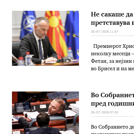
Не сакаше да 
претставува 
30/07/2026 11:07
Премиерот Христ
неколку месеци 
Фетаи, за нејзин
во Брисел и на м
тогашната коалиц
Владата ја објав
Во Собраниет
пред годишн
30/07/2026 07:03
Во Собранието де