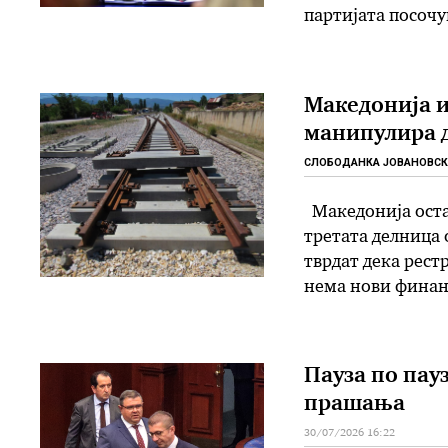
партијата посочу
Лепенец и Вардар
на детергенти, д
Македонија и
манипулира 
СЛОБОДАНКА ЈОВАНОВСК
Македонија оста
третата делница 
тврдат дека рест
нема нови финан
поднесени законс
немаше ни да се 
Пауза по пау
прашања
30/07/2026 16:22