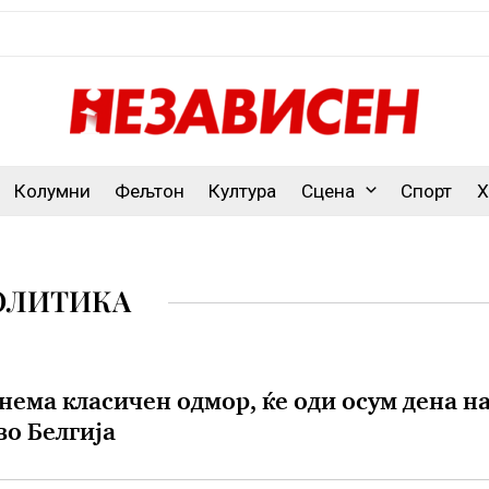
Колумни
Фељтон
Култура
Сцена
Спорт
Х
ОЛИТИКА
нема класичен одмор, ќе оди осум дена н
во Белгија