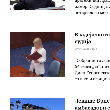
пратенички праш
одмор. Седницата
четврток во месе
поставуваат прат
четврток во мес
Владејачкото
судија
29/07/2026 16:33
Собранието денес
64 гласа „за“, н
Дика-Георгиевска
со што и официја
Дика Георгиевск
Универзитетот „
Левица: Врие
амбасадори с