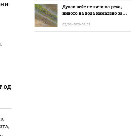
они
Дунав веќе не личи на река,
нивото на вода намалено за
речиси еден метар во Бугарија
02/08/2026 08:57
а
т од
ле
ата,