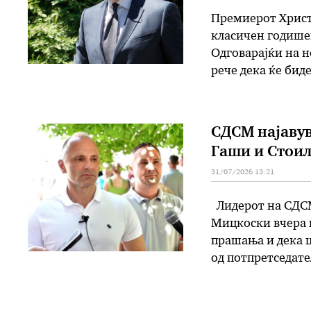
Премиерот Христи
класичен годишен
Одговарајќи на н
рече дека ќе бид
класичен одмор, 
недела …
СДСМ најавув
Гаши и Стои
31/07/2026 13:21
Лидерот на СДСМ
Мицкоски вчера и
прашања и дека 
од потпретседате
од опозицијата ш
листа на пријаве