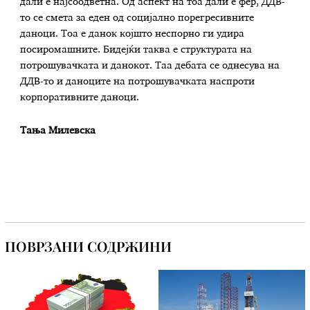
дали е најсоодветна. Од аспект на тоа дали е фер, ДДВ-
то се смета за еден од социјално порегресивните
даноци. Тоа е данок којшто неспорно ги удира
посиромашните. Бидејќи таква е структурата на
потрошувачката и данокот. Таа дебата се однесува на
ДДВ-то и даноците на потрошувачката наспроти
корпоративните даноци.
Тања Милевска
ПОВРЗАНИ СОДРЖИНИ