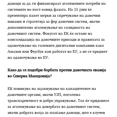
даноци за да ги финансираат зголемените потреби на
системите во пост-ковид фазата. На 15 јуни ќе
презентира пакет мерки за спречување на даночни
измами и стратегија за фер даночни систем, значи
дополнително зголемување на солидноста на
даночниот систем. Фокусот на ЕК ќе остане на
консолидација на даночните приходи и правилата за
оданочување на големите дигитални компании како
Амазон или Фејсбук кои работат во ЕУ, а не се предмет
на оданочување во ЕУ.
Како да се подобри борбата против даночната евазија
во Северна Македонија?
ЕК повикува на зајакнување на капацитетите на
даночните органи, значи УЈП, поголема
транспарентност и добро управување. Тоа ќе придонесе
за зголемување на довербата во даночниот систем,
значи добрата волја за плаќање даноци, што е клучен