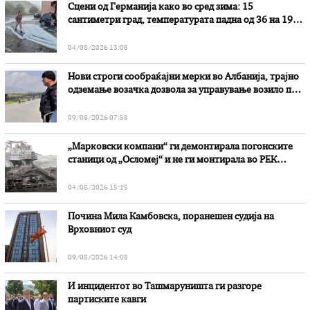
Сцени од Германија како во сред зима: 15
сантиметри град, температурата падна од 36 на 19
степени
04/08/2026 13:08
Нови строги сообраќајни мерки во Aлбанија, трајно
одземање возачка дозвола за управување возило под
дејство на алкохол и големи парични казни
09/08/2026 07:58
„Марковски компани“ ги демонтирала погонските
станици од „Осломеј“ и не ги монтирала во РЕК
„Битола“, стои во вештачењето на обвинителството
04/08/2026 15:15
Почина Мила Камбовска, поранешен судија на
Врховниот суд
09/08/2026 14:08
И инцидентот во Ташмаруништa ги разгоре
партиските кавги