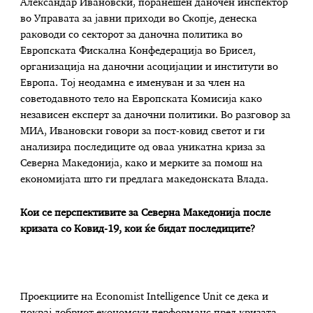
Александар Ивановски, поранешен даночен инспектор
во Управата за јавни приходи во Скопје, денеска
раководи со секторот за даночна политика во
Европската Фискална Конфедерација во Брисел,
организација на даночни асоцијации и институти во
Европа. Тој неодамна е именуван и за член на
советодавното тело на Европската Комисија како
независен експерт за даночни политики.
Во разговор за
МИА, Ивановски говори за пост-ковид светот и ги
анализира последиците од оваа уникатна криза за
Северна Македонија, како и мерките за помош на
економијата што ги предлага македонската Влада.
Кои се перспективите за Северна Македонија после
кризата со Ковид-19, кои ќе бидат последиците?
Проекциите на Economist Intelligence Unit се дека и