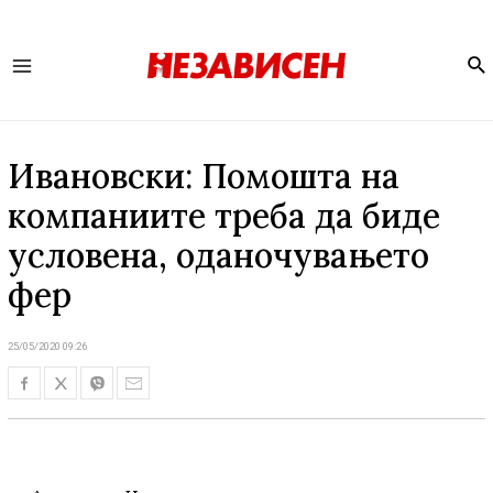
Se
Main
Menu
Ивановски: Помошта на
компаниите треба да биде
условена, оданoчувањето
фер
25/05/2020 09:26