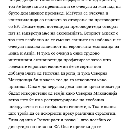
покрај добриот економски перформанс пред кризата,
тоа ќе биде нагло прекинато и се очекува за жал пад на
бруто домашниот производ. Меѓутоа се очекува и
консолидација со надежта за отворање на преговорите
со ЕУ. Имаме еден потенцијал преговорите да отворат
пат за зацврстување на економијата. Вториот аспект е
тоа што глобално да се сменат ланците на набавка и се
очекува помала зависност на европската економија од
Кина и Азија. И тука се очекува оние трудово
интензивни активности да профитираат затоа што
големите европски економии ќе се свртат кон
добавувачите од Источна Европа, и тука Северна
Македонија би можела тоа да го искористи како
прилика. Сакам да верувам дека вакви кризи можат да
бидат искористени од земји како Северна Македонија
затоа што ќе има реструктурирање на глобална
побарувачка и на глобалната економија. Тоа е шанса
што треба да се искористи преку различни стратегии.
Една од нив е “зелен раст и развој“, што посебно се
дискутира на ниво на ЕУ. Ова е прилика да се