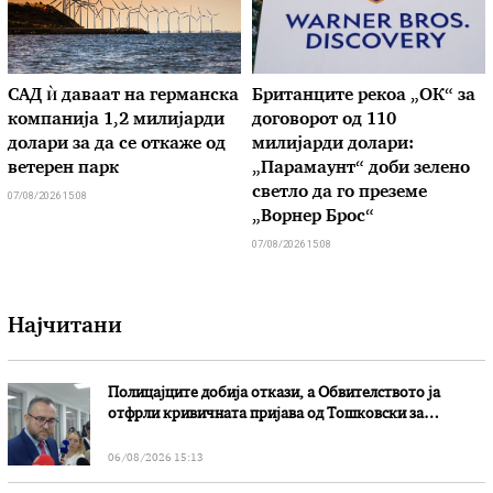
САД ѝ даваат на германска
Британците рекоа „ОК“ за
компанија 1,2 милијарди
договорот од 110
долари за да се откаже од
милијарди долари:
ветерен парк
„Парамаунт“ доби зелено
светло да го преземе
07/08/2026 15:08
„Ворнер Брос“
07/08/2026 15:08
Најчитани
Полицајците добија откази, а Обвителството ја
отфрли кривичната пријава од Тошковски за
наводни злоупотреби
06/08/2026 15:13