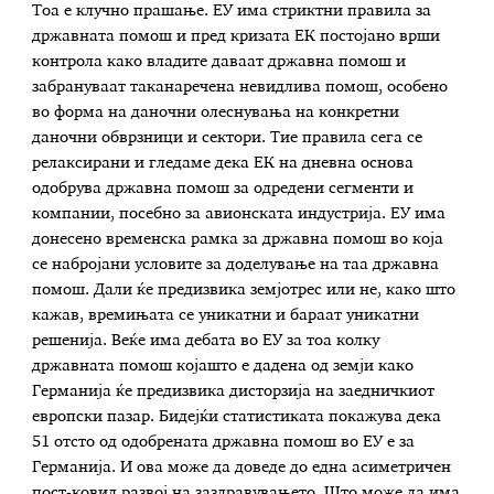
Тоа е клучно прашање. ЕУ има стриктни правила за
државната помош и пред кризата ЕК постојано врши
контрола како владите даваат државна помош и
забрануваат таканаречена невидлива помош, особено
во форма на даночни олеснувања на конкретни
даночни обврзници и сектори. Тие правила сега се
релаксирани и гледаме дека ЕК на дневна основа
одобрува државна помош за одредени сегменти и
компании, посебно за авионската индустрија. ЕУ има
донесено временска рамка за државна помош во која
се набројани условите за доделување на таа државна
помош. Дали ќе предизвика земјотрес или не, како што
кажав, времињата се уникатни и бараат уникатни
решенија. Веќе има дебата во ЕУ за тоа колку
државната помош којашто е дадена од земји како
Германија ќе предизвика дисторзија на заедничкиот
европски пазар. Бидејќи статистиката покажува дека
51 отсто од одобрената државна помош во ЕУ е за
Германија. И ова може да доведе до една асиметричен
пост-ковид развој на заздравувањето. Што може да има