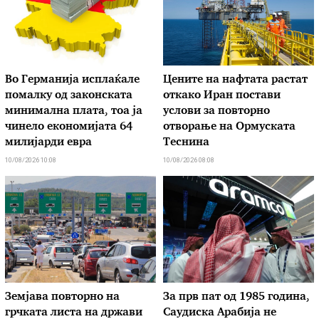
Во Германија исплаќале
Цените на нафтата растат
помалку од законската
откако Иран постави
минимална плата, тоа ја
услови за повторно
чинело економијата 64
отворање на Ормуската
милијарди евра
Теснина
10/08/2026 10:08
10/08/2026 08:08
Земјава повторно на
За прв пат од 1985 година,
грчката листа на држави
Саудиска Арабија не