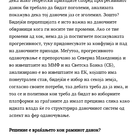
дека иако теоретски приходите според прогресивниот
данок би требало да бидат поголеми, анализата
покажува дека тој даночен јаз се зголемил. Зошто?
Бидејќи перцепцијата е исто важна на даночните
обврзници кога ги носите тие промени. Ако се тие
промени ад хок, нема да ја постигнете посакуваната
прогресивност, туку придонесувате за конфузија и пад
на даночните приходи. Меѓутоа, прогресивното
оданочување е препорачано за Северна Македонија и
во извештаите на ММФ и на Светска Банка (СБ),
анализирано е во извештаите на ЕК, којашто има
понеутрален став, бидејќи е избор на секоја земја,
согласно своите потреби, таа дебата треба да ја има, и
тоа се и политики кои треба да бидат во изборните
платформи за граѓаните да имаат прецизна слика како
идната влада ќе го структурира даночниот систем од
аспект на фер оданочување.
Решение е враќањето кон рамниот данок?