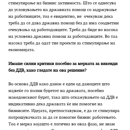
стимулирање на бизнис активноста. Што се однесува
до условувањето на државната помош со задржување
на работниците, тоа е евидентно, не очекувам дека
треба да се дава државна помош без да има соодветни
очекувања од работодавците. Треба да биде во насока
на условена државна помош за работодавците. Во таа
насока треба да одат тие проекти за стимулирање на
економијата.
Имаше силни критики посебно за мерката за викенди
без ДДВ, како гледате на ова решение?
Во основа ДДВ како данок е еден од даноците што
највеќе го полни буџетот на државата, посебно
македонскиот буџет, така што откажувањето од ДДВ е
индикативно дека државата ќе им помогне на
бизнисите. Идејата, претпоставувам, е да се стимулира
потрошувачката за да се помогне бизнис работењето.
Toa e мерка којашто е логична во оваа фаза, не знам