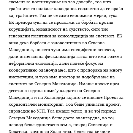
елемент за постигнување на таа доверба, тоа што
граѓаните го плаќаат како данок соодветно да се враќа
кај граѓаните. Тоа не се само економски мерки, тука
ЕК препорачува да се продолжи со борбата против
корупцијата, независност на судството, сите тие
генерални политики за консолидација на системот.
ЕК
вика дека борбата е задоволителна во Северна
Македонија, но сега тука има специфични аспекти,
дали интензивна фискализација затоа што има голема
неформална економија, дали повеќе фокус на
кооперативно оданочување, што е препорака на многу
институции, и тука има простор за подобрување на
системот во Северна Македонија.
Имаше проект пред
десетина година помеѓу владата на Северна
Македонија и на Холандија којшто се викаше Проект за
хоризонтален мониторинг. Тоа беше уникатен проект,
спроведен во УЈП. Тоа имаше успех, и во тој период
Северна Македонија беше доста авангардна, во тој
период беше единствена земја, покрај Словенија и
Хрватска, заедно со Холандија. Денес тоа ќе биде