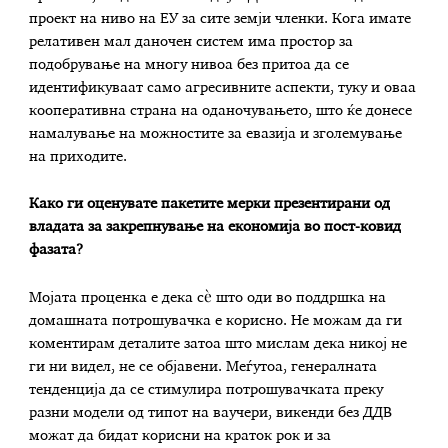
проект на ниво на ЕУ за сите земји членки. Кога имате
релативен мал даночен систем има простор за
подобрување на многу нивоа без притоа да се
идентификуваат само агресивните аспекти, туку и оваа
кооперативна страна на оданочувањето, што ќе донесе
намалување на можностите за евазија и зголемување
на приходите.
Како ги оценувате пакетите мерки презентирани од
владата за закрепнување на економија во пост-ковид
фазата?
Мојата проценка е дека сѐ што оди во поддршка на
домашната потрошувачка е корисно. Не можам да ги
коментирам деталите затоа што мислам дека никој не
ги ни видел, не се објавени. Меѓутоа, генералната
тенденција да се стимулира потрошувачката преку
разни модели од типот на ваучери, викенди без ДДВ
можат да бидат корисни на краток рок и за