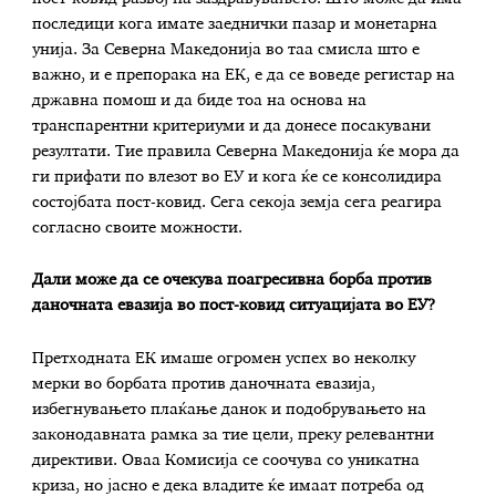
последици кога имате заеднички пазар и монетарна
унија. За Северна Македонија во таа смисла што е
важно, и е препорака на ЕК, е да се воведе регистар на
државна помош и да биде тоа на основа на
транспарентни критериуми и да донесе посакувани
резултати. Тие правила Северна Македонија ќе мора да
ги прифати по влезот во ЕУ и кога ќе се консолидира
состојбата пост-ковид. Сега секоја земја сега реагира
согласно своите можности.
Дали може да се очекува поагресивна борба против
даночната евазија во пост-ковид ситуацијата во ЕУ?
Претходната ЕК имаше огромен успех во неколку
мерки во борбата против даночната евазија,
избегнувањето плаќање данок и подобрувањето на
законодавната рамка за тие цели, преку релевантни
директиви. Оваа Комисија се соочува со уникатна
криза, но јасно е дека владите ќе имаат потреба од