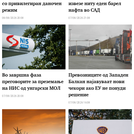
со привилегиран даночен
извезе ниту еден барел
режим
нафта во САД
08/08/2026 20:08
07/08/2026 21:08
Во завршна фаза
Превозниците од Западен
преговорите за преземање
Балкан најавуваат нови
на НИС од унгарски МОЛ
чекори ако ЕУ не понуди
решение
07/08/2026 20:08
07/08/2026 16:08