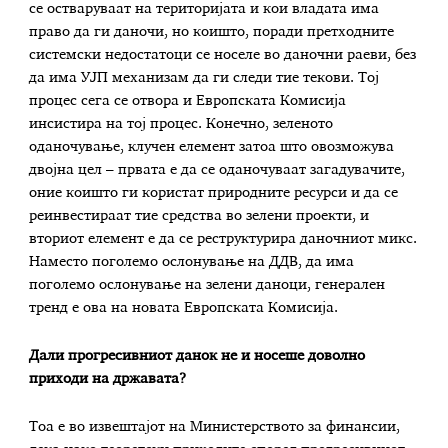
се остваруваат на територијата и кои владата има
право да ги даночи, но коишто, поради претходните
системски недостатоци се носеле во даночни раеви, без
да има УЈП механизам да ги следи тие текови. Тој
процес сега се отвора и Европската Комисија
инсистира на тој процес. Конечно, зеленото
оданочување, клучен елемент затоа што овозможува
двојна цел – првата е да се оданочуваат загадувачите,
оние коишто ги користат природните ресурси и да се
реинвестираат тие средства во зелени проекти, и
вториот елемент е да се реструктурира даночниот микс.
Наместо поголемо ослонување на ДДВ, да има
поголемо ослонување на зелени даноци, генерален
тренд е ова на новата Европската Комисија.
Дали прогресивниот данок не и носеше доволно
приходи на државата?
Тоа е во извештајот на Министерството за финансии,