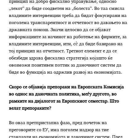
принцип на добро фискално управување, односно
„лекот“ да биде соодветен на „болеста“. Во таа смисла
владините интервенции треба да бидат фокусирани на
поголема транспарентност и отчетност во давањето на
државната помош. Значи целосно да се објават
информациите за начинот на работење на фирмите, за
владините интервенции, итн, сѐ да биде базирано на
тој принцип на отчетност. Третиот елемент е да се
обезбеди здрава фискална стратегија којашто ќе
овозможи позитивен поттик за даночниот систем да
биде во функција на одржлив развој на економијата.
Скоро се објавија препораки на Европската Комисија
во однос на даночната политика, меѓу другото, во
рамките на дијалогот за Европскиот семестар. Што
велат препораките?
Во оваа претпристапна фаза, пред почеток на
преговорите со ЕУ, има поголем надзор на тие
стандарди на економијата и даночниот систем. Пред