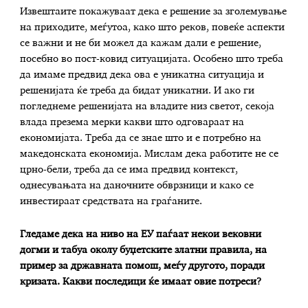
Извештаите покажуваат дека е решение за зголемување
на приходите, меѓутоа, како што реков, повеќе аспекти
се важни и не би можел да кажам дали е решение,
посебно во пост-ковид ситуацијата. Особено што треба
да имаме предвид дека ова е уникатна ситуација и
решенијата ќе треба да бидат уникатни. И ако ги
погледнеме решенијата на владите низ светот, секоја
влада презема мерки какви што одговараат на
економијата. Треба да се знае што и е потребно на
македонската економија. Мислам дека работите не се
црно-бели, треба да се има предвид контекст,
однесувањата на даночните обврзници и како се
инвестираат средствата на граѓаните.
Гледаме дека на ниво на ЕУ паѓаат некои вековни
догми и табуа околу буџетските златни правила, на
пример за државната помош, меѓу другото, поради
кризата. Какви последици ќе имаат овие потреси?