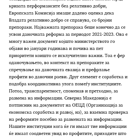
кризата перформансите беа релативно добри,
Европската Комисија имаше дадено оценка дека
Владата релативно добро се справува, со бројни
препораки. Најважната препорака беше конечно да се
усвои даночната реформа за периодот 2021-2023. Ова е
многу важен документ којшто министерството го
објави во јануари годинава и почива на пет
приоритети коишто се исклучително важни. Тоа е фер
оданочувањето, во контекст на препораките за
спречување на даночната евазија и префрлање
профити во даночни раеви. Друг елемент е соработка и
подобра координативна улога помеѓу институциите.
Потоа, транспарентност, споменав и претходно, за
размена на информации. Северна Македонија е
потписник на документот на ОЕЦД (Организација за
економска соработка и развој, нз), за взаемна проверка
на реформите посебно за размената на информации.
Нашите институции кога ќе ги имаат тие информации
ќе имаат соодветен увид во профитите, приходите што