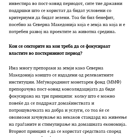
инвестира во пост-ковид периодот, сите тие државни
поддршки што се користат да бидат условени со
критериуми да бидат зелени. Тоа би бил бенефит,
посебно за Северна Македонија која е земја на која и е
потребен развој на проектите за животна средина.
Кои се секторите на кои треба да се фокусираат
властите во посткризниот период?
Има многу препораки за земји како Северна
Македонија коишто се издадени од релевантните
институции. Меѓународниот монетарен фонд (ММФ)
препорачува пост-ковид консолидацијата да биде
фокусирана на три принципи: колку што е можно
повеќе да се поддржат домаќинствата и
потрошувачката на добра и услуги, со тоа ќе се
овозможи зачувување на некаков стандард на живеење
на граѓаните и стимулирање на домашната економија.
Вториот принцип е да се користат средствата според