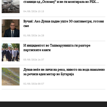
станици од „Осломеј“ и не ги монтирала во РЕК
„Битола“, стои во вештачењето на обвинителството
04/08/2026 15:15
Вучиќ: Ако Дунав падне уште 30 сантиметри, готови
сме
01/08/2026 16:28
И инцидентот во Ташмаруништa ги разгоре
партиските кавги
03/08/2026 16:37
Дунав веќе не личи на река, нивото на вода намалено
за речиси еден метар во Бугарија
02/08/2026 08:57