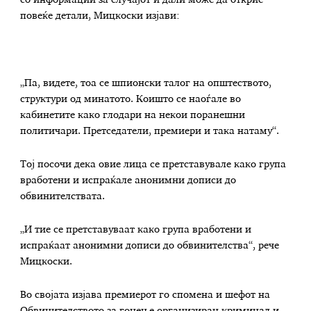
повеќе детали, Мицкоски изјави:
„Па, видете, тоа се шпионски талог на општеството,
структури од минатото. Коишто се наоѓале во
кабинетите како глодари на некои поранешни
политичари. Претседатели, премиери и така натаму“.
Тој посочи дека овие лица се претставувале како група
вработени и испраќале анонимни дописи до
обвинителствата.
„И тие се претставуваат како група вработени и
испраќаат анонимни дописи до обвинителства“, рече
Мицкоски.
Во својата изјава премиерот го спомена и шефот на
Обвинителството за гонење организиран криминал и