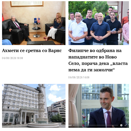
Ахмети се сретна со Варнс
Филипче во одбрана на
нападнатите во Ново
06/08/2026 18:08
Село, порача дека „власта
нема да ги замолчи“
06/08/2026 16:08