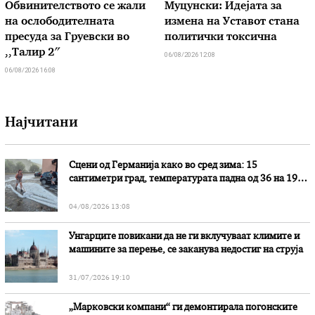
Обвинителството се жали
Муцунски: Идејата за
на ослободителната
измена на Уставот стана
пресуда за Груевски во
политички токсична
,,Талир 2″
06/08/2026 12:08
06/08/2026 16:08
Најчитани
Сцени од Германија како во сред зима: 15
сантиметри град, температурата падна од 36 на 19
степени
04/08/2026 13:08
Унгарците повикани да не ги вклучуваат климите и
машините за перење, се заканува недостиг на струја
31/07/2026 19:10
„Марковски компани“ ги демонтирала погонските