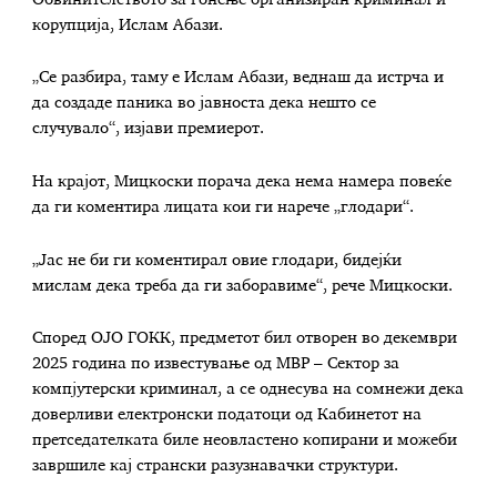
корупција, Ислам Абази.
„Се разбира, таму е Ислам Абази, веднаш да истрча и
да создаде паника во јавноста дека нешто се
случувало“, изјави премиерот.
На крајот, Мицкоски порача дека нема намера повеќе
да ги коментира лицата кои ги нарече „глодари“.
„Јас не би ги коментирал овие глодари, бидејќи
мислам дека треба да ги заборавиме“, рече Мицкоски.
Според ОЈО ГОКК, предметот бил отворен во декември
2025 година по известување од МВР – Сектор за
компјутерски криминал, а се однесува на сомнежи дека
доверливи електронски податоци од Кабинетот на
претседателката биле неовластено копирани и можеби
завршиле кај странски разузнавачки структури.