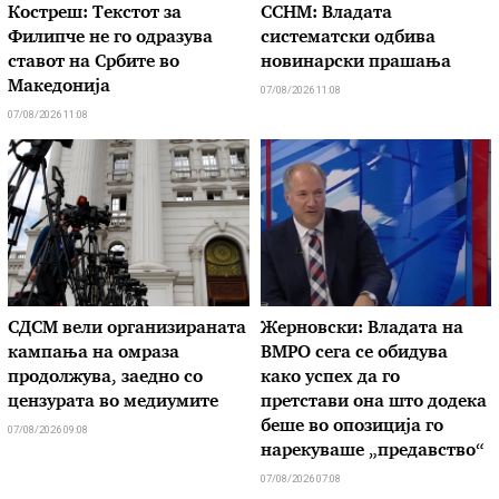
Костреш: Текстот за
ССНМ: Владата
Филипче не го одразува
систематски одбива
ставот на Србите во
новинарски прашања
Македонија
07/08/2026 11:08
07/08/2026 11:08
СДСМ вели организираната
Жерновски: Владата на
кампања на омраза
ВМРО сега се обидува
продолжува, заедно со
како успех да го
цензурата во медиумите
претстави она што додека
беше во опозиција го
07/08/2026 09:08
нарекуваше „предавство“
07/08/2026 07:08