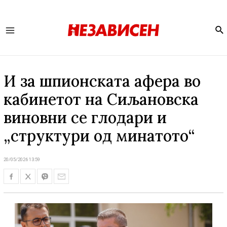
Se
Main
Menu
И за шпионската афера во
кабинетот на Сиљановска
виновни се глодари и
„структури од минатото“
20/05/2026 13:59