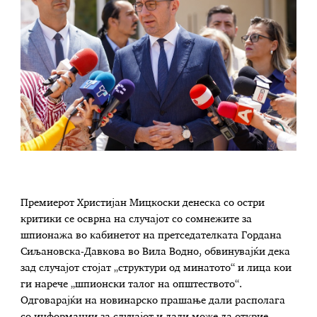
Премиерот Христијан Мицкоски денеска со остри
критики се осврна на случајот со сомнежите за
шпионажа во кабинетот на претседателката Гордана
Сиљановска-Давкова во Вила Водно, обвинувајќи дека
зад случајот стојат „структури од минатото“ и лица кои
ги нарече „шпионски талог на општеството“.
Одговарајќи на новинарско прашање дали располага
со информации за случајот и дали може да открие