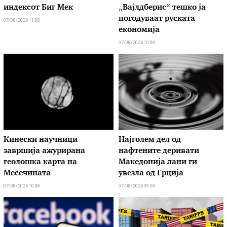
индексот Биг Мек
„Вајлдберис“ тешко ја
погодуваат руската
07/08/2026 11:08
економија
07/08/2026 10:08
Кинески научници
Најголем дел од
завршија ажурирана
нафтените деривати
геолошка карта на
Македонија лани ги
Месечината
увезла од Грција
07/08/2026 10:08
07/08/2026 09:08