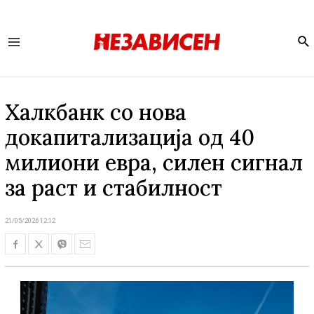
Se
Main
Menu
Халкбанк со нова
докапитализација од 40
милиони евра, силен сигнал
за раст и стабилност
21/05/2026 12:12