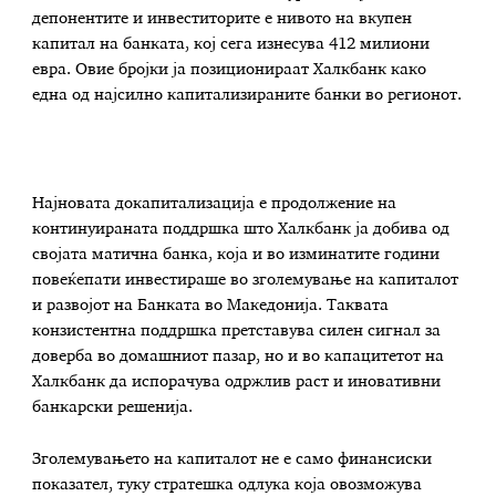
депонентите и инвеститорите е нивото на вкупен
капитал на банката, кој сега изнесува 412 милиони
евра. Овие бројки ја позиционираат Халкбанк како
една од најсилно капитализираните банки во регионот.
Најновата докапитализација е продолжение на
континуираната поддршка што Халкбанк ја добива од
својата матична банка, која и во изминатите години
повеќепати инвестираше во зголемување на капиталот
и развојот на Банката во Македонија. Таквата
конзистентна поддршка претставува силен сигнал за
доверба во домашниот пазар, но и во капацитетот на
Халкбанк да испорачува одржлив раст и иновативни
банкарски решенија.
Зголемувањето на капиталот не е само финансиски
показател, туку стратешка одлука која овозможува