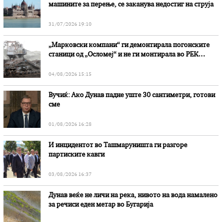
машините за перење, се заканува недостиг на струја
31/07/2026 19:10
„Марковски компани“ ги демонтирала погонските
станици од „Осломеј“ и не ги монтирала во РЕК
„Битола“, стои во вештачењето на обвинителството
04/08/2026 15:15
Вучиќ: Ако Дунав падне уште 30 сантиметри, готови
сме
01/08/2026 16:28
И инцидентот во Ташмаруништa ги разгоре
партиските кавги
03/08/2026 16:37
Дунав веќе не личи на река, нивото на вода намалено
за речиси еден метар во Бугарија