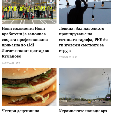
Нови можности: Нови
Левица: Зад наводното
вработени ја започнаа
проширување на
својата професионална
евтината тарифа, РКЕ ќе
приказна во Lidl
ги зголеми сметките за
Логистичкиот центар во
струја
Куманово
07/08/2026 12:08
07/08/2026 13:08
Четири децении на
Украинските напади врз