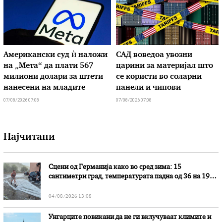
Американски суд ѝ наложи
САД воведоа увозни
на „Мета“ да плати 567
царини за материјал што
милиони долари за штети
се користи во соларни
нанесени на младите
панели и чипови
07/08/2026 07:08
07/08/2026 07:08
Најчитани
Сцени од Германија како во сред зима: 15
сантиметри град, температурата падна од 36 на 19
степени
04/08/2026 13:08
Унгарците повикани да не ги вклучуваат климите и