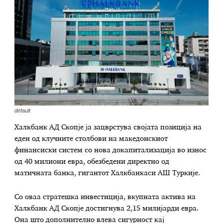
default
Халкбанк АД Скопје ја зацврстува својата позиција на
еден од клучните столбови на македонскиот
финансиски систем со нова докапитализација во износ
од 40 милиони евра, обезбедени директно од
матичната банка, гигантот Халкбанкаси АШ Туркије.
Со оваа стратешка инвестиција, вкупната актива на
Халкбанк АД Скопје достигнува 2,15 милијарди евра.
Она што дополнително влева сигурност кај