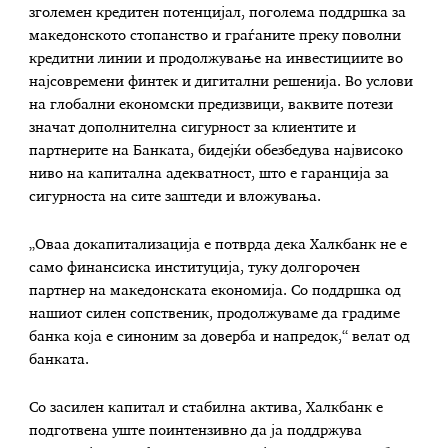
зголемен кредитен потенцијал, поголема поддршка за
македонското стопанство и граѓаните преку поволни
кредитни линии и продолжување на инвестициите во
најсовремени финтек и дигитални решенија. Во услови
на глобални економски предизвици, ваквите потези
значат дополнителна сигурност за клиентите и
партнерите на Банката, бидејќи обезбедува највисоко
ниво на капитална адекватност, што е гаранција за
сигурноста на сите заштеди и вложувања.
„Оваа докапитализација е потврда дека Халкбанк не е
само финансиска институција, туку долгорочен
партнер на македонската економија. Со поддршка од
нашиот силен сопственик, продолжуваме да градиме
банка која е синоним за доверба и напредок,“ велат од
банката.
Со засилен капитал и стабилна актива, Халкбанк е
подготвена уште поинтензивно да ја поддржува