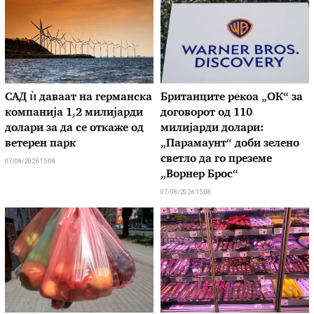
САД ѝ даваат на германска
Британците рекоа „ОК“ за
компанија 1,2 милијарди
договорот од 110
долари за да се откаже од
милијарди долари:
ветерен парк
„Парамаунт“ доби зелено
светло да го преземе
07/08/2026 15:08
„Ворнер Брос“
07/08/2026 15:08