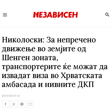
Se
Main
Menu
Николоски: За непречено
движење во земјите од
Шенген зоната,
транспортерите ќе можат да
извадат виза во Хрватската
амбасада и нивните ДКП
20/05/2026 21:32