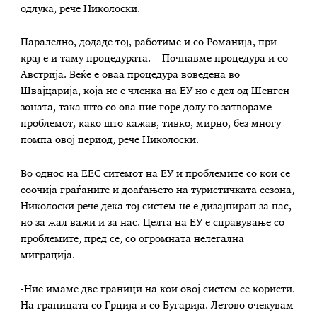
одлука, рече Николоски.
Паралелно, додаде тој, работиме и со Романија, при
крај е и таму процедурата. – Почнавме процедура и со
Австрија. Веќе е оваа процедура воведена во
Швајцарија, која не е членка на ЕУ но е дел од Шенген
зоната, така што со ова ние горе долу го затвораме
проблемот, како што кажав, тивко, мирно, без многу
помпа овој период, рече Николоски.
Во однос на ЕЕС ситемот на ЕУ и проблемите со кои се
соочија граѓаните и доаѓањето на туристичката сезона,
Николоски рече дека тој систем не е дизајниран за нас,
но за жал важи и за нас. Целта на ЕУ е справување со
проблемите, пред се, со огромната нелегална
миграција.
-Ние имаме две граници на кои овој систем се користи.
На границата со Грција и со Бугарија. Летово очекувам