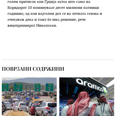
голем притисок кон Грција затоа што само на
Коридорот 10 поминуваат десет милиони патници
годишно, од кои најголем дел се во летната сезона и
очекувам дека и таму ќе има решение, рече
вицепремиерот Николоски.
ПОВРЗАНИ СОДРЖИНИ