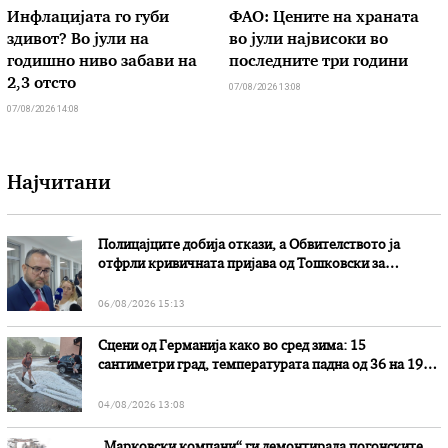
Инфлацијата го губи
ФАО: Цените на храната
здивот? Во јули на
во јули највисоки во
годишно ниво забави на
последните три години
2,3 отсто
07/08/2026 13:08
07/08/2026 14:08
Најчитани
Полицајците добија откази, а Обвителството ја
отфрли кривичната пријава од Тошковски за
наводни злоупотреби
06/08/2026 15:13
Сцени од Германија како во сред зима: 15
сантиметри град, температурата падна од 36 на 19
степени
04/08/2026 13:08
„Марковски компани“ ги демонтирала погонските