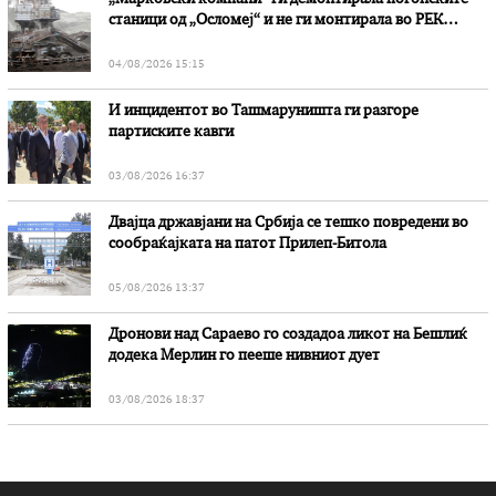
станици од „Осломеј“ и не ги монтирала во РЕК
„Битола“, стои во вештачењето на обвинителството
04/08/2026 15:15
И инцидентот во Ташмаруништa ги разгоре
партиските кавги
03/08/2026 16:37
Двајца државјани на Србија се тешко повредени во
сообраќајката на патот Прилеп-Битола
05/08/2026 13:37
Дронови над Сараево го создадоа ликот на Бешлиќ
додека Мерлин го пееше нивниот дует
03/08/2026 18:37