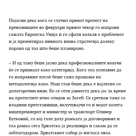
Појасни дека кога се случил првиот протест на
превозниците во февруари првиот чекор го направи
самата Европска Унија и го сфати колкав е проблемот
и ја презентираа нивната визна стратегија далеку
порано од тоа што беше планирано.
– И од таму беше јасно дека професионалните возачи
ќе се признаат како категорија. Кога тоа успеавме да
го направиме после беше само прашање на
методологија како. Наш став беше дека е најлесно со
дологорочни визи. Ќе се сети јавноста дека јас за време
на протестите итно отидов за Загеб. Се сретнав таму со
владини претставници, вклучувајчи го и мојот колега
вицепремиерот и министер за транспорт Оливер
Бутковиќ, со кој голе долу рамката ја договоривме и
таа рамка сега Хрватска ја реализира и сакам да се
заблагодарам. Хрватскиот сабор ја изгласа оваа