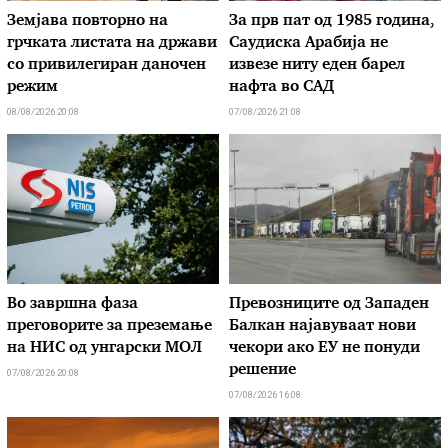
Земјава повторно на
За прв пат од 1985 година,
грчката листата на држави
Саудиска Арабија не
со привилегиран даночен
извезе ниту еден барел
режим
нафта во САД
08/08/2026 20:08
07/08/2026 21:08
Во завршна фаза
Превозниците од Западен
преговорите за преземање
Балкан најавуваат нови
на НИС од унгарски МОЛ
чекори ако ЕУ не понуди
решение
07/08/2026 20:08
07/08/2026 16:08