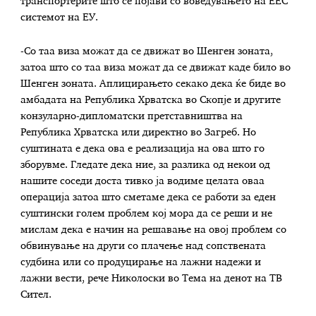
транспортерите што се појави со воведувањето на ЕЕС
системот на ЕУ.
-Со таа виза можат да се движат во Шенген зоната,
затоа што со таа виза можат да се движат каде било во
Шенген зоната. Аплицирањето секако дека ќе биде во
амбадата на Република Хрватска во Скопје и другите
конзуларно-дипломатски претставништва на
Република Хрватска или директно во Загреб. Но
суштината е дека ова е реализација на ова што го
зборувме. Гледате дека ние, за разлика од некои од
нашите соседи доста тивко ја водиме целата оваа
операција затоа што сметаме дека се работи за еден
суштински голем проблем кој мора да се реши и не
мислам дека е начин на решавање на овој проблем со
обвинување на други со плачење над сопствената
судбина или со продуцирање на лажни надежи и
лажни вести, рече Николоски во Тема на денот на ТВ
Сител.