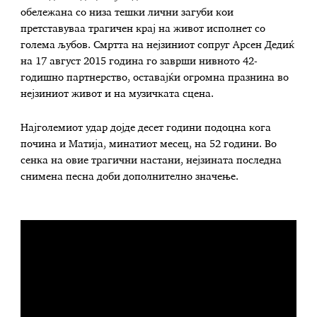
обележана со низа тешки лични загуби кои
претставуваа трагичен крај на живот исполнет со
голема љубов. Смртта на нејзиниот сопруг Арсен Дедиќ
на 17 август 2015 година го заврши нивното 42-
годишно партнерство, оставајќи огромна празнина во
нејзиниот живот и на музичката сцена.
Најголемиот удар дојде десет години подоцна кога
почина и Матија, минатиот месец, на 52 години. Во
сенка на овие трагични настани, нејзината последна
снимена песна доби дополнително значење.