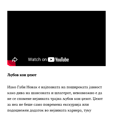
Љубов кон џезот
Иако Габи Новак е најпозната на пошироката јавност
како дива на шансоната и шлагерот, невозможно е да
не се спомене нејзината трајна љубов кон џезот. Џезот
за неа не беше само повремена екскурзија или
подоцнежен додаток во нејзината кариера, туку