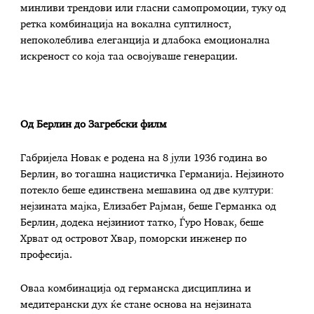
минливи трендови или гласни самопромоции, туку од
ретка комбинација на вокална суптилност,
непоколеблива елеганција и длабока емоционална
искреност со која таа освојуваше генерации.
Од Берлин до Загребски филм
Габријела Новак е родена на 8 јули 1936 година во
Берлин, во тогашна нацистичка Германија. Нејзиното
потекло беше единствена мешавина од две култури:
нејзината мајка, Елизабет Рајман, беше Германка од
Берлин, додека нејзиниот татко, Ѓуро Новак, беше
Хрват од островот Хвар, поморски инженер по
професија.
Оваа комбинација од германска дисциплина и
медитерански дух ќе стане основа на нејзината