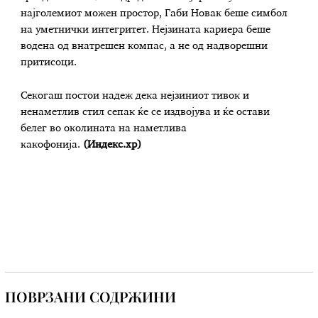
најголемиот можен простор, Габи Новак беше симбол
на уметнички интегритет. Нејзината кариера беше
водена од внатрешен компас, а не од надворешни
притисоци.
Секогаш постои надеж дека нејзиниот тивок и
ненаметлив стил сепак ќе се издвојува и ќе остави
белег во околината на наметлива
какофонија.
(Индекс.хр)
ПОВРЗАНИ СОДРЖИНИ