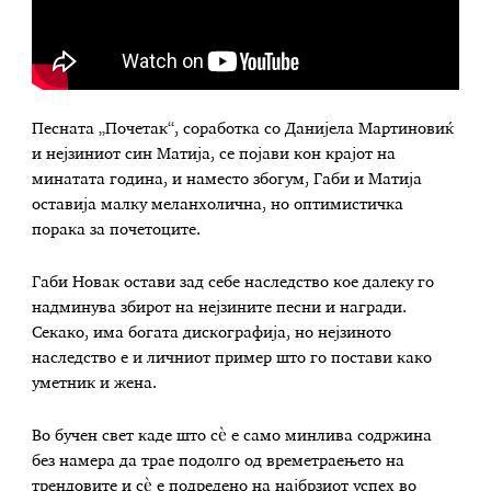
Песната „Почетак“, соработка со Данијела Мартиновиќ
и нејзиниот син Матија, се појави кон крајот на
минатата година, и наместо збогум, Габи и Матија
оставија малку меланхолична, но оптимистичка
порака за почетоците.
Габи Новак остави зад себе наследство кое далеку го
надминува збирот на нејзините песни и награди.
Секако, има богата дискографија, но нејзиното
наследство е и личниот пример што го постави како
уметник и жена.
Во бучен свет каде што сè е само минлива содржина
без намера да трае подолго од времетраењето на
трендовите и сè е подредено на најбрзиот успех во