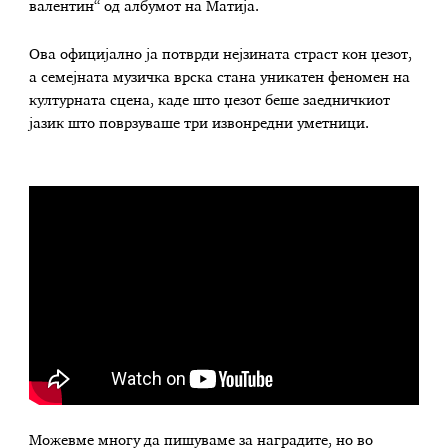
валентин“ од албумот на Матија.
Ова официјално ја потврди нејзината страст кон џезот,
а семејната музичка врска стана уникатен феномен на
културната сцена, каде што џезот беше заедничкиот
јазик што поврзуваше три извонредни уметници.
Можевме многу да пишуваме за наградите, но во