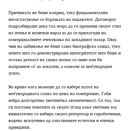
Причината не беше каприц, туку фундаментално
несогласување со барањата на издавачот. Договорот
подразбираше дека таа мора да го промени својот стил
на пеење и музички израз за да се прилагоди на
комерцијалните очекувања на западниот пазар. Овој
чин на одбивање не беше само биографска скица, туку
нешто што го демонстрираше интегритетот што беше и
остана реткост на сцена полна со оние кои би
направиле сè за локален, а камоли за меѓународен
успех.
Во време кога можеше да го избере патот на
меѓународната слава по цена на компромис, Габи
избра долгорочна уметничка автентичност. Со тоа, таа
ги постави темелите за својот углед како уметник кој
внимателно го избира својот репертоар и соработници,
водена исклучиво од сопствените естетски и етички
принципи.