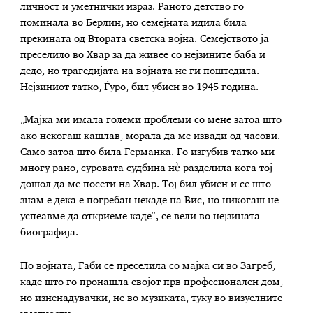
личност и уметнички израз. Раното детство го
поминала во Берлин, но семејната идила била
прекината од Втората светска војна. Семејството ја
преселило во Хвар за да живее со нејзините баба и
дедо, но трагедијата на војната не ги поштедила.
Нејзиниот татко, Ѓуро, бил убиен во 1945 година.
„Мајка ми имала големи проблеми со мене затоа што
ако некогаш кашлав, морала да ме извади од часови.
Само затоа што била Германка. Го изгубив татко ми
многу рано, суровата судбина нè разделила кога тој
дошол да ме посети на Хвар. Тој бил убиен и се што
знам е дека е погребан некаде на Вис, но никогаш не
успеавме да откриеме каде“, се вели во нејзината
биографија.
По војната, Габи се преселила со мајка си во Загреб,
каде што го пронашла својот прв професионален дом,
но изненадувачки, не во музиката, туку во визуелните