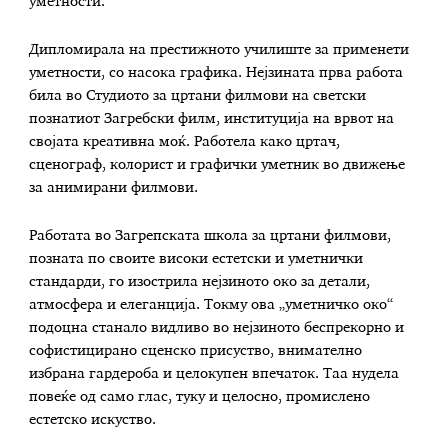
уметности.
Дипломирала на престижното училиште за применети
уметности, со насока графика. Нејзината прва работа
била во Студиото за цртани филмови на светски
познатиот Загребски филм, институција на врвот на
својата креативна моќ. Работела како цртач,
сценограф, колорист и графички уметник во движење
за анимирани филмови.
Работата во Загрепската школа за цртани филмови,
позната по своите високи естетски и уметнички
стандарди, го изострила нејзиното око за детали,
атмосфера и елеганција. Токму ова „уметничко око“
подоцна станало видливо во нејзиното беспрекорно и
софистицирано сценско присуство, внимателно
избрана гардероба и целокупен впечаток. Таа нудела
повеќе од само глас, туку и целосно, промислено
естетско искуство.