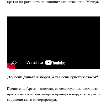
кратко по раѓањето на нивниот единствен син, Матија.
„Тој беше душата и зборот, а таа беше срцето и гласот“
Песните на Арсен – поетски, интелектуални, честопати
проткаени со меланхолија и иронија – најдоа некој што
совршено ќе ги интерпретира.