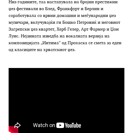
Низ годините, таа настапувала на бројни престижни
џез фестивали во Блед, Франкфурт и Берлин и
соработувала со врвни домашни и меѓународни џез
музичари, вклучувајќи ги Бошко Петровиќ и неговиот
Загрепски џез квартет, Херб Гелер, Арт Фармер и Џон
Луис. Нејзината изведба на вокалната верзија на
композицијата „Интима“ од Прохаска се смета за еден
од класиците на хрватскиот џез.