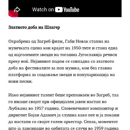
Златното доба на Шлагер
Охрабрена од Загреб филм, Габи Новак стапна на
музичката сцена кон крајот на 1950-тите и стана една
од најголемите ѕвезди на тогашна Југославија речиси
преку ноќ. Нејзиниот подем се совпадна со златното
доба на фестивалите за поп музика, кои беа главна
платформа за создавање ѕвезди и популаризација на
нови песни.
Иако нејзиниот талент беше препознаен во Загреб, таа
го имаше својот прв официјален јавен настап во
Љубљана во 1957 година. Словенечкиот композитор и
диригент Бојан Адамич ја слушна како пее и ја покани
да настапи со својот голем оркестар. Сепак, моментот
што ја лансираше во орбитата се случи во 1959 година