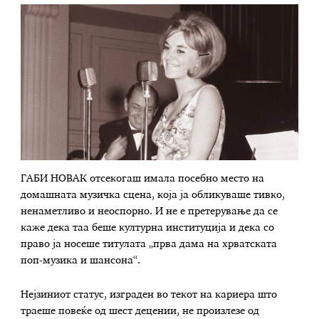
ГАБИ НОВАК отсекогаш имала посебно место на
домашната музичка сцена, која ја обликуваше тивко,
ненаметливо и неоспорно. И не е претерување да се
каже дека таа беше културна институција и дека со
право ја носеше титулата „прва дама на хрватската
поп-музика и шансона“.
Нејзиниот статус, изграден во текот на кариера што
траеше повеќе од шест децении, не произлезе од