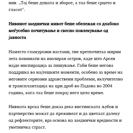
нив: „Тој беше душата и зборот, а таа беше срцето и
гласот“.
Нивниот заеднички живот беше обележан со длабоко
меѓусебно почитување и свесно повлекување од
јавноста
Наместо гламурозни настани, тие претпочитаа мирни
лета поминати на изолиран остров, каде што Арсен
најде инспирација за пишување. Габи беше негова
поддршка во најтешките моменти, особено за време на
неговите сериозни здравствени проблеми, вклучително
и трансплантација на црн дроб во Падова во 2004
година, кога таа беше покрај него цело време.
Нивната врска беше доказ дека вистинската љубов и
партнерство можат да преживеат и да цветаат далеку
од рефлекторите, врз основа на заеднички вредности и
уметничка страст.