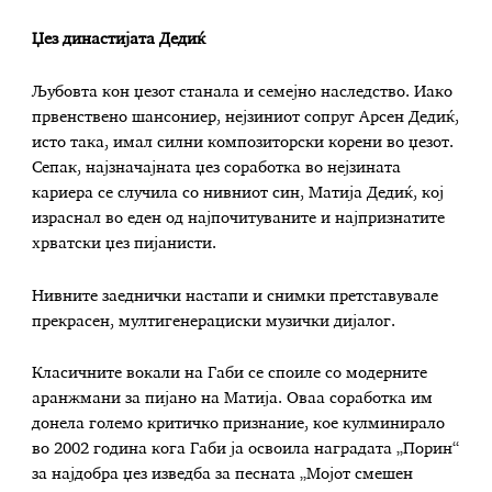
Џез династијата Дедиќ
Љубовта кон џезот станала и семејно наследство. Иако
првенствено шансониер, нејзиниот сопруг Арсен Дедиќ,
исто така, имал силни композиторски корени во џезот.
Сепак, најзначајната џез соработка во нејзината
кариера се случила со нивниот син, Матија Дедиќ, кој
израснал во еден од најпочитуваните и најпризнатите
хрватски џез пијанисти.
Нивните заеднички настапи и снимки претставувале
прекрасен, мултигенерациски музички дијалог.
Класичните вокали на Габи се споиле со модерните
аранжмани за пијано на Матија. Оваа соработка им
донела големо критичко признание, кое кулминирало
во 2002 година кога Габи ја освоила наградата „Порин“
за најдобра џез изведба за песната „Мојот смешен