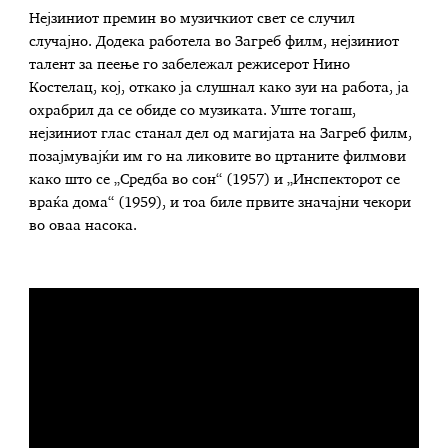
Нејзиниот премин во музичкиот свет се случил
случајно. Додека работела во Загреб филм, нејзиниот
талент за пеење го забележал режисерот Нино
Костелац, кој, откако ја слушнал како зуи на работа, ја
охрабрил да се обиде со музиката. Уште тогаш,
нејзиниот глас станал дел од магијата на Загреб филм,
позајмувајќи им го на ликовите во цртаните филмови
како што се „Средба во сон“ (1957) и „Инспекторот се
враќа дома“ (1959), и тоа биле првите значајни чекори
во оваа насока.