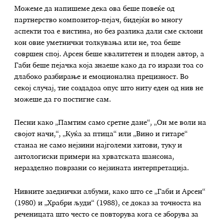
Можеме да напишеме дека ова беше повеќе од
партнерство композитор-пејач, бидејќи во многу
аспекти тоа е вистина, но без разлика дали сме склони
кон овие уметнички толкувања или не, тоа беше
совршен спој. Арсен беше квалитетен и плоден автор, а
Габи беше пејачка која знаеше како да го изрази тоа со
длабоко разбирање и емоционална прецизност. Во
секој случај, тие создадоа опус што ниту еден од нив не
можеше да го постигне сам.
Песни како „Памтим само сретне дане“, „Он ме воли на
својот начи,“, „Куќа за птица“ или „Вино и гитаре“
станаа не само нејзини најголеми хитови, туку и
антологиски примери на хрватската шансона,
неразделно поврзани со нејзината интерпретација.
Нивните заеднички албуми, како што се „Габи и Арсен“
(1980) и „Храбри људи“ (1988), се доказ за точноста на
реченицата што често се повторува кога се зборува за