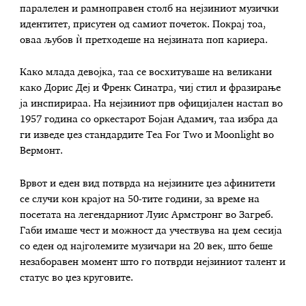
паралелен и рамноправен столб на нејзиниот музички
идентитет, присутен од самиот почеток. Покрај тоа,
оваа љубов ѝ претходеше на нејзината поп кариера.
Како млада девојка, таа се восхитуваше на великани
како Дорис Деј и Френк Синатра, чиј стил и фразирање
ја инспирираа. На нејзиниот прв официјален настап во
1957 година со оркестарот Бојан Адамич, таа избра да
ги изведе џез стандардите Tea For Two и Moonlight во
Вермонт.
Врвот и еден вид потврда на нејзините џез афинитети
се случи кон крајот на 50-тите години, за време на
посетата на легендарниот Луис Армстронг во Загреб.
Габи имаше чест и можност да учествува на џем сесија
со еден од најголемите музичари на 20 век, што беше
незаборавен момент што го потврди нејзиниот талент и
статус во џез круговите.