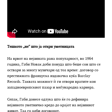
Тешкото „не“ што ја откри уметницата
На врвот на нејзината рана популарност, во 1964
година, Габи Новак доби понуда што беше сон што се
оствари за многу музичари од тоа време: договор со
престижната француска издавачка куќа Barclay
Records. Таквата можност ѝ ги отвори вратите кон
западноевропскиот пазар и меѓународна кариера.
Сепак, Габи донесе одлука што ќе го дефинира
нејзиното уметничко кредо до крајот на нејзиниот
живот. Таа го одби договорот.