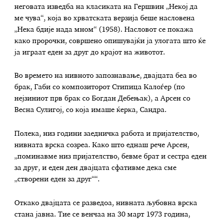
неговата изведба на класиката на Гершвин „Некој да
ме чува“, која во хрватската верзија беше насловена
„Нека бдије нада мном“ (1958). Насловот се покажа
како пророчки, совршено опишувајќи ја улогата што ќе
ја играат еден за друг до крајот на животот.
Во времето на нивното запознавање, двајцата беа во
брак, Габи со композиторот Стипица Калоѓер (по
нејзиниот прв брак со Богдан Дебењак), а Арсен со
Весна Сулигој, со која имаше ќерка, Сандра.
Полека, низ години заедничка работа и пријателство,
нивната врска созреа. Како што еднаш рече Арсен,
„поминавме низ пријателство, бевме брат и сестра еден
за друг, и еден ден двајцата сфативме дека сме
„створени еден за друг““.
Откако двајцата се разведоа, нивната љубовна врска
стана јавна. Тие се венчаа на 30 март 1973 година,