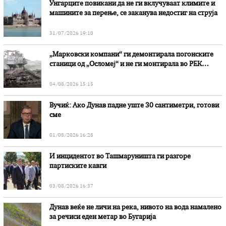
Унгарците повикани да не ги вклучуваат климите и
машините за перење, се заканува недостиг на струја
31/07/2026 19:10
„Марковски компани“ ги демонтирала погонските
станици од „Осломеј“ и не ги монтирала во РЕК
„Битола“, стои во вештачењето на обвинителството
04/08/2026 15:15
Вучиќ: Ако Дунав падне уште 30 сантиметри, готови
сме
01/08/2026 16:28
И инцидентот во Ташмаруништa ги разгоре
партиските кавги
03/08/2026 16:37
Дунав веќе не личи на река, нивото на вода намалено
за речиси еден метар во Бугарија