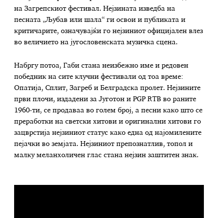
на Загрепскиот фестивал. Нејзината изведба на
песната „Љубав или шала“ ги освои и публиката и
критичарите, означувајќи го нејзиниот официјален влез
во величието на југословенската музичка сцена.
Набргу потоа, Габи стана неизбежно име и редовен
победник на сите клучни фестивали од тоа време:
Опатија, Сплит, Загреб и Белградска пролет. Нејзините
први плочи, издадени за Југотон и PGP RTB во раните
1960-ти, се продаваа во голем број, а песни како што се
преработки на светски хитови и оригинални хитови го
зацврстија нејзиниот статус како една од најомилените
пејачки во земјата. Нејзиниот препознатлив, топол и
малку меланхоличен глас стана нејзин заштитен знак.