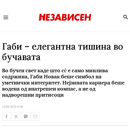
Se
Main
Menu
Габи – елегантна тишина во
бучавата
Во бучен свет каде што сè е само минлива
содржина, Габи Новак беше симбол на
уметнички интегритет. Нејзината кариера беше
водена од внатрешен компас, а не од
надворешни притисоци
12/08/2025 19:30