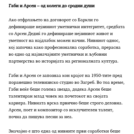
Габи и Арсен – од колеги до сродни души
Ако отфрлањето на договорот со Баркли го
дефинираше нејзиниот уметнички интегритет, средбата
со Арсен Дедиќ го дефинираше нејзиниот живот и
уметност на најдлабок можен начин. Нивниот однос,
кој започна како професионална соработка, прерасна
во едно од најзначајните уметнички и љубовни
партнерства во историјата на регионалната култура.
Габи и Арсен се запознаа кон крајот на 1950-тите пред
поранешно телевизиско студио во Загреб. Во тоа време,
Габи веќе беше голема ѕвезда, додека Арсен беше
талентиран млад човек на почетокот на својата
кариера. Нивната врска првично беше строго деловна.
Арсен, поет и композитор со исклучителен талент,
почна да пишува песни за неа.
Значајно е што една од нивните први соработки беше