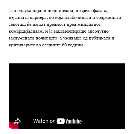
Таа одлука најави подоцнежна, позрела фаза од
нејзината кариера, во која длабочината и содржината
секогаш ќе имаат предност пред минливиот
комерцијализам, и ја зацементираше апсолутно
заслужената почит што ја уживаше од публиката и
критичарите во следните 60 години.