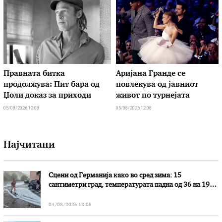
Правната битка
Аријана Гранде се
продолжува: Пит бара од
повлекува од јавниот
Џоли доказ за приходи
живот по турнејата
05/08/2026 13:08
05/08/2026 12:08
Најчитани
Сцени од Германија како во сред зима: 15
сантиметри град, температурата падна од 36 на 19
степени
04/08/2026 13:08