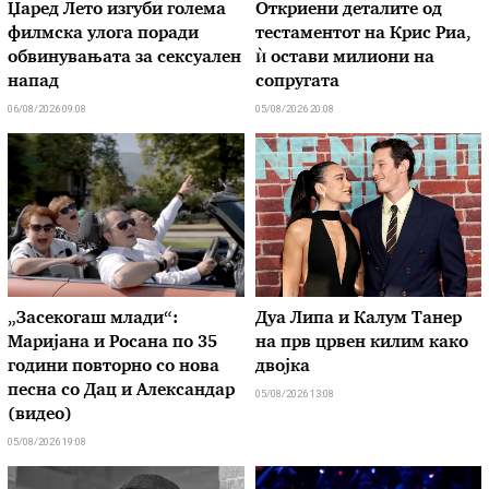
Џаред Лето изгуби голема
Откриени деталите од
филмска улога поради
тестаментот на Крис Риа,
обвинувањата за сексуален
ѝ остави милиони на
напад
сопругата
06/08/2026 09:08
05/08/2026 20:08
„Засекогаш млади“:
Дуа Липа и Калум Танер
Маријана и Росана по 35
на прв црвен килим како
години повторно со нова
двојка
песна со Дац и Александар
05/08/2026 13:08
(видео)
05/08/2026 19:08