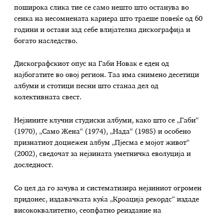
поширока слика тие се само нешто што останува во
сенка на несомнената кариера што траеше повеќе од 60
години и остави зад себе влијателна дискографија и
богато наследство.
Дискографскиот опус на Габи Новак е еден од
најбогатите во овој регион. Таа има снимено десетици
албуми и стотици песни што станаа дел од
колективната свест.
Нејзините клучни студиски албуми, како што се „Габи“
(1970), „Само Жена“ (1974), „Нада“ (1985) и особено
признатиот доцнежен албум „Пјесма е мојот живот“
(2002), сведочат за нејзината уметничка еволуција и
доследност.
Со цел да го зачува и систематизира нејзиниот огромен
придонес, издавачката куќа „Кроација рекордс“ издаде
висококвалитетно, сеопфатно реиздание на