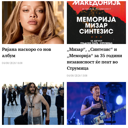
Ријана наскоро со нов
„Мизар“, „Синтезис“ и
албум
„Меморија“ за 35 години
независност ќе пеат во
06/08/2026 16:08
Струмица
06/08/2026 13:08