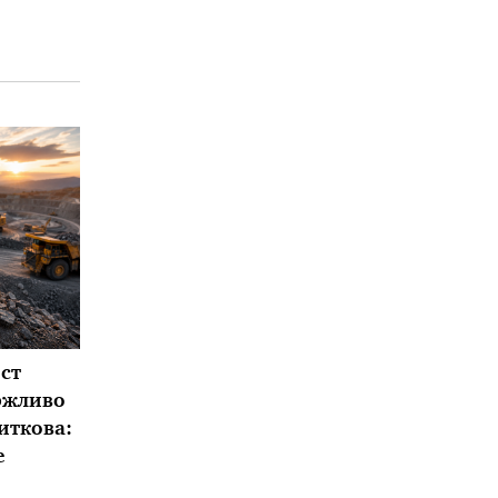
ст
ржливо
иткова:
е