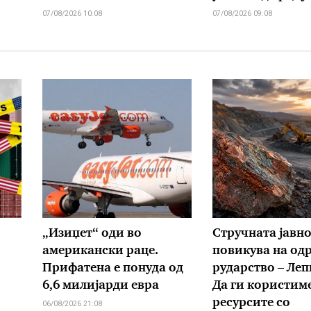
07/08/2026 10:08
07/08/2026 09:08
„Изиџет“ оди во
Стручната јавно
американски раце.
повикува на од
Прифатена е понуда од
рударство – Леп
6,6 милијарди евра
Да ги користим
ресурсите со
06/08/2026 21:08