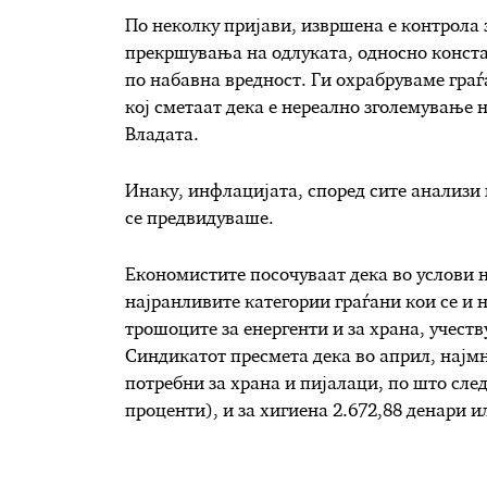
По неколку пријави, извршена е контрола 
прекршувања на одлуката, односно конста
по набавна вредност. Ги охрабруваме граѓа
кој сметаат декa е нереално зголемување н
Владата.
Инаку, инфлацијата, според сите анализи к
се предвидуваше.
Економистите посочуваат дека во услови н
најранливите категории граѓани кои се и н
трошоците за енергенти и за храна, учест
Синдикатот пресмета дека во април, најмн
потребни за храна и пијалаци, по што сле
проценти), и за хигиена 2.672,88 денари ил