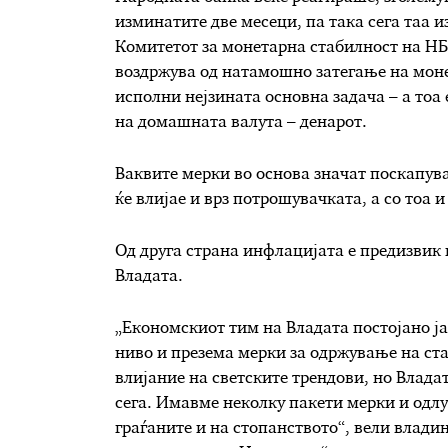
изминатите две месеци, па така сега таа и
Комитетот за монетарна стабилност на НБ,
воздржува од натамошно затегање на монет
исполни нејзината основна задача – а тоа
на домашната валута – денарот.
Ваквите мерки во основа значат поскапува
ќе влијае и врз потрошувачката, а со тоа и
Од друга страна инфлацијата е предизвик 
Владата.
„Економскиот тим на Владата постојано ја
ниво и презема мерки за одржување на ста
влијание на светските трендови, но Влада
сега. Имавме неколку пакети мерки и одлу
граѓаните и на стопанството“, вели влади