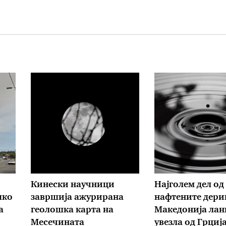
Кинески научници
Најголем дел од
шко
завршија ажурирана
нафтените дери
а
геолошка карта на
Македонија лан
Месечината
увезла од Грциј