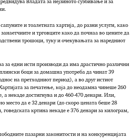
редвидува Владата за нејзиното сузбивање и за
ни.
 сапуните и тоалетната хартија, до разни услуги, како
занаетчиите и трговците како да почнаа во цените да
одствени трошоци, туку и очекувањата за наредниот
ува за едни исти производи да има драстично различни
 плински боци за домашна употреба да чинат 39
однос на претходниот период), а во друг истиот
 Хартијата за печатење, која до неодамна чинеше 260
е, а некаде достигнува и до 460-470 денари. Или,
но место да е 32 денари (до скоро цената беше 28
и, говедската кртина некаде е 376 денари за килограм,
слободните пазарни законитости и на конкуренцијата