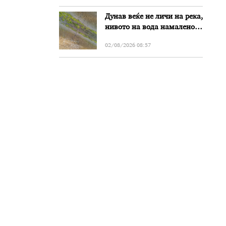
Дунав веќе не личи на река,
нивото на вода намалено
за речиси еден метар во
02/08/2026 08:57
Бугарија