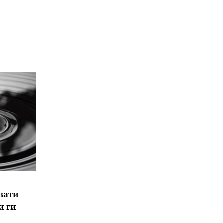
вати
и ги
а