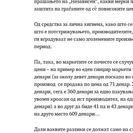
прашањето на „Независен“, какви мерки п
заштита на граѓаните од сѐ повисоките це
Од средства за лична хигиена, како што се
што е потстрижувањето, производителите, 
ги вградуваат не само зголемените произв
период.
Па, така, во маркетите се почесто се случ
цени – на пример во еден синџир маркети
денари (за околу девет денари поскапо во 
производ се продава по цена од 71 денар.
денари, сега е 360 денари за едно пакувањ
увозен кроасан од ист производител, на ед
денари) а во друг да биде 41 па и 43 денар
на друго место 609 денари…
Дали ваквите разлики се должат само на 