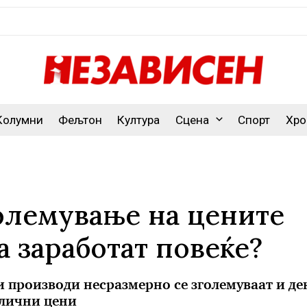
Колумни
Фељтон
Култура
Сцена
Спорт
Хро
големување на цените
а заработат повеќе?
и производи несразмерно се зголемуваат и дек
злични цени