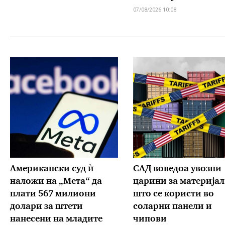
07/08/2026 10:08
Американски суд ѝ
САД воведоа увозни
наложи на „Мета“ да
царини за материјал
плати 567 милиони
што се користи во
долари за штети
соларни панели и
нанесени на младите
чипови