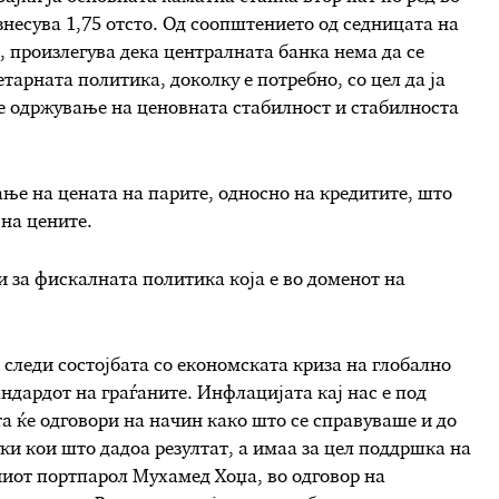
знесува 1,75 отсто. Од соопштението од седницата на
 произлегува дека централната банка нема да се
арната политика, доколку е потребно, со цел да ја
 е одржување на ценовната стабилност и стабилноста
ње на цената на парите, односно на кредитите, што
 на цените.
и за фискалната политика која е во доменот на
 следи состојбата со економската криза на глобално
ндардот на граѓаните. Инфлацијата кај нас е под
та ќе одговори на начин како што се справуваше и до
ки кои што дадоа резултат, а имаа за цел поддршка на
ниот портпарол Мухамед Хоџа, во одговор на