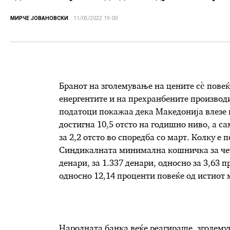
МИРЧЕ ЈОВАНОВСКИ
11/05/2022 19:00
Бранот на зголемување на цените сѐ повеќ
енергентите и на прехранбените производи
податоци покажаа дека Македонија влезе 
достигна 10,5 отсто на годишно ниво, а с
за 2,2 отсто во споредба со март. Колку е
Синдикалната минимална кошничка за чети
денари, за 1.337 денари, односно за 3,63 п
односно 12,14 проценти повеќе од истиот 
Народната банка веќе реагираше, зголемув