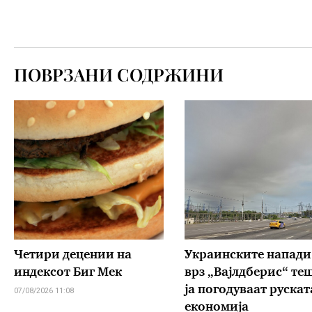
ПОВРЗАНИ СОДРЖИНИ
Четири децении на
Украинските напади
индексот Биг Мек
врз „Вајлдберис“ те
ја погодуваат рускат
07/08/2026 11:08
економија