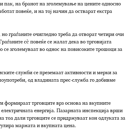
ли пак, на бранот на зголемување на цените односно
ботат повеќе, и на тој начин да остварат екстра
, но граѓаните очигледно треба да отворат четири очи
Граѓаните сѐ повеќе се жалат дека во трговијата
о се зголемуваат во однос на повисоките трошоци за
ските служби се преземаат активности и мерки за
оупотреби, од владината прес-служба го добивме
ги формираат трговците врз основа на вкупните
а електричната енергија. Пазарната инспекција врши
а тоа дали трговците се придржуваат кон одлуката за
егулира маржата и вкупната цена.