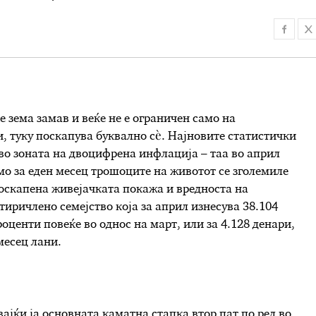
е зема замав и веќе не е ограничен само на
, туку поскапува буквално сѐ. Најновите статистички
во зоната на двоцифрена инфлација – таа во април
амо за еден месец трошоците на животот се зголемиле
 поскапена живејачката покажа и вредноста на
ричлено семејство која за април изнесува 38.104
роценти повеќе во однос на март, или за 4.128 денари,
месец лани.
ајќи ја основната каматна стапка втор пат по ред во