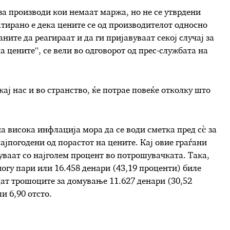
за производи кои немаат маржа, но не се утврдени
тирано е дека цените се од производителот односно
ните да реагираат и да ги пријавуваат секој случај за
а цените“, се вели во одговорот од прес-службата на
ај нас и во странство, ќе потрае повеќе отколку што
а висока инфлација мора да се води сметка пред сѐ за
ајпогодени од порастот на цените. Кај овие граѓани
вуваат со најголем процент во потрошувачката. Така,
огу пари или 16.458 денари (43,19 проценти) биле
дат трошоците за домување 11.627 денари (30,52
и 6,90 отсто.