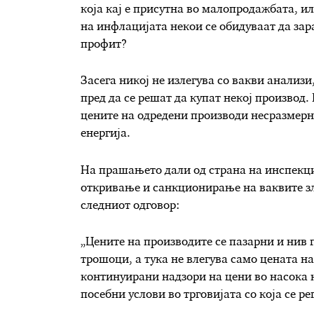
која кај е присутна во малопродажбата, и
на инфлацијата некои се обидуваат да зара
профит?
Засега никој не излегува со вакви анализи
пред да се решат да купат некој производ. 
цените на одредени производи несразмерн
енергија.
На прашањето дали од страна на инспекци
откривање и санкционирање на ваквите зл
следниот одговор:
„Цените на производите се пазарни и нив 
трошоци, а тука не влегува само цената н
континуирани надзори на цени во насока н
посебни услови во трговијата со која се р