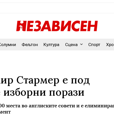
Колумни
Фељтон
Култура
Сцена
Спорт
Хро
ир Стармер е под
 изборни порази
00 места во англиските совети и е елиминира
мент