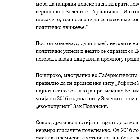
мора да направи повеќе за да ги врати ле
верност кон Зелените. Тој напиша: „Иако 
гласачите, тоа не значи да се насочиме ко
политичко движење.“
Постои консензус, дури и меѓу неговите н
политички успеси и вешто се справил со 
неговата влада направила премногу грешк
Пошироко, многумина во Лабуристичката па
правилно да ги предизвика ниту „Реформ 
најпознат по тоа што ја притискаше Велик
унија во 2016 година, ниту Зелените, кои
„еко-популист“ Зак Полански.
Сепак, други во партијата тврдат дека ме
нервира гласачите подеднакво. Од 2016 до
сменија премиерите четири пати и беа стр