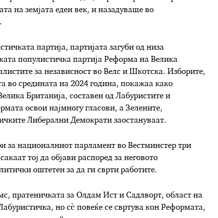
та на земјата еден век, и назадуваше во
.
тичката партија, партијата загуби од низа
ската популистичка партија Реформа на Велика
листите за независност во Велс и Шкотска. Изборите,
та во средината на 2024 година, покажаа како
елика Британија, составен од Лабуристите и
рмата освои најмногу гласови, а Зелените,
тичките Либерални Демократи заостануваат.
ори за националниот парламент во Вестминстер три
сакаат тој да објави распоред за неговото
литички оштетен за да ги сврти работите.
мс, пратеничката за Олдам Ист и Садлворт, област на
Лабуристичка, но сè повеќе се свртува кон Реформата,