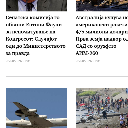
Сенатска комисија го
Австралија купува н
обвини Ентони Фаучи
американски ракети
за непочитување на
475 милиони долари
Конгресот: Случајот
Прва земја надвор о
оди до Министерството
САД со оружјето
за правда
АИМ-260
06/08/2026 21:08
06/08/2026 21:08