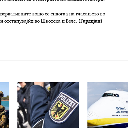
нзервативците лошо се снаоѓаа на гласањето во
 и отстапувајќи во Шкотска и Велс.
(Гардијан)