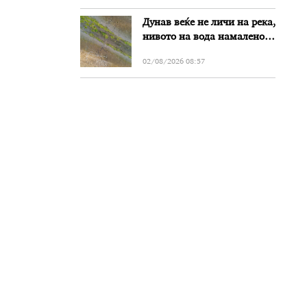
Дунав веќе не личи на река,
нивото на вода намалено
за речиси еден метар во
02/08/2026 08:57
Бугарија