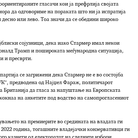
воориентираните гласачи кои ја префрлија својата
мора да одговориме на пораката што ни ја испратија
н десно или лево. Тоа значи да се обедини широко
ајблиски сојузници, дека иако Стармер имал некои
Доналд Трамп и пошироката меѓународна ситуација,
и и пресврти.
ртија се загрижени дека Стармер не е во состојба
УК“, предводена од Најџел Фараж, политичарот
а Британија да гласа за напуштање на Европската
 скокнаа на анкетите под водство на самопрогласениот
нувањето на премиерите во средината на владата ги
 2022 година, тогашните владејачки конзервативци ги
ого казнети од електоратот на следните избори.