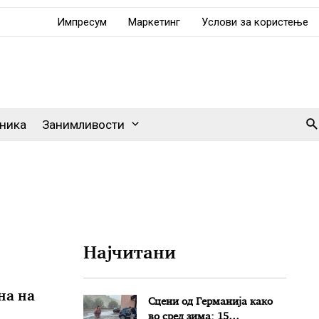
Импресум
Маркетинг
Услови за користење
Se
ника
Занимливости
Најчитани
на на
Сцени од Германија како
во сред зима: 15