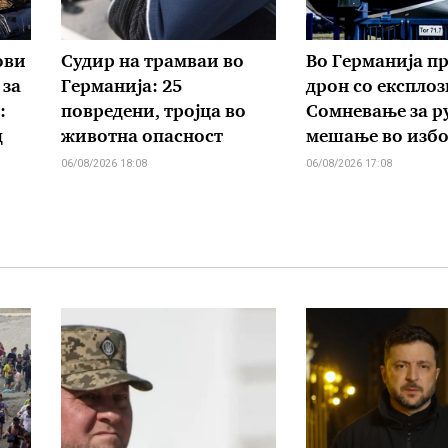
ови
Судир на трамваи во
Во Германија п
 за
Германија: 25
дрон со експлоз
:
повредени, тројца во
Сомневање за р
д
животна опасност
мешање во изб
06/08/2026 18:08
06/08/2026 17:08