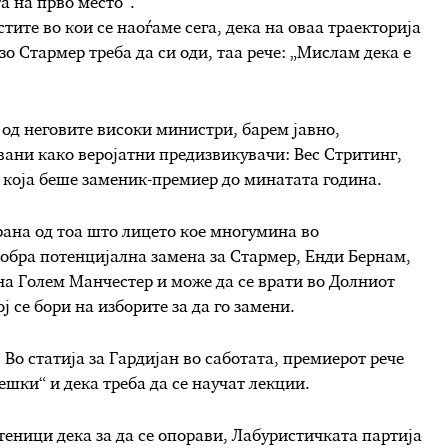
а на прво место“.
тите во кои се наоѓаме сега, дека на оваа траекторија
о Стармер треба да си оди, таа рече: „Мислам дека е
 од неговите високи министри, барем јавно,
вани како веројатни предизвикувачи: Вес Стритинг,
, која беше заменик-премиер до минатата година.
рана од тоа што лицето кое многумина во
добра потенцијална замена за Стармер, Енди Бернам,
 на Голем Манчестер и може да се врати во Долниот
ј се бори на изборите за да го замени.
 Во статија за Гардијан во саботата, премиерот рече
ешки“ и дека треба да се научат лекции.
теници дека за да се опорави, Лабуристичката партија