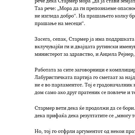
рече дека Стармер мора „да ја стави земјат
Таа рече: „Мора да ги препознаеме опаснос
не изгледа добро“. На прашањето колку брз
прашање на месеци“.
Засега, сепак, Стармер ја има поддршката
вклучувајќи ги и двајцата рутински имену
министерот за здравство, и Анџела Рејнер
Работата за сите заговорници е комплици
Лабуристичката партија го сметаат за нај
не е во парламентот. Тој е градоначалник
дом само ако друг пратеник се повлече и то
Стармер вети дека ќе продолжи да се бори.
дека прифаќа дека резултатите се „многу т
Но, тој го отфрли аргументот од некои пра