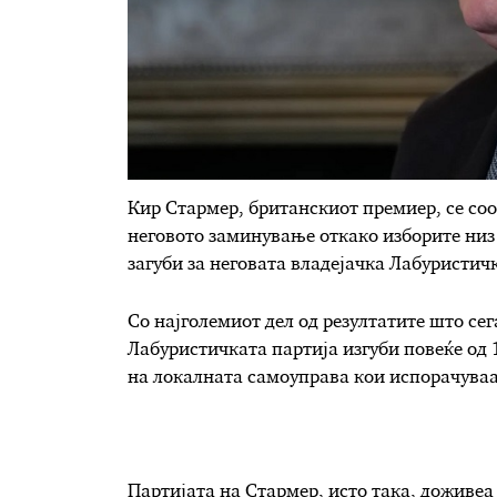
Кир Стармер, британскиот премиер, се соо
неговото заминување откако изборите низ 
загуби за неговата владејачка Лабуристичк
Со најголемиот дел од резултатите што сег
Лабуристичката партија изгуби повеќе од 
на локалната самоуправа кои испорачуваат
Партијата на Стармер, исто така, доживеа