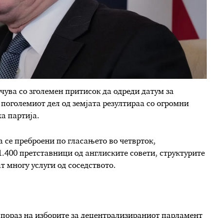
чува со зголемен притисок да одреди датум за
поголемиот дел од земјата резултираа со огромни
а партија.
а се преброени по гласањето во четврток,
1.400 претставници од англиските совети, структурите
 многу услуги од соседството.
 пораз на изборите за децентрализираниот парламент