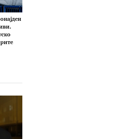
ронајден
иви.
уско
орите