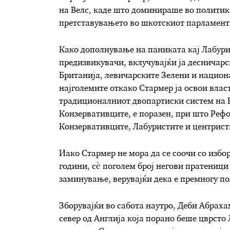
на Велс, каде што доминираше во политика
претставувањето во шкотскиот парламент
Како дополнување на паниката кај Лабурис
предизвикувачи, вклучувајќи ја десничар
Британија, левичарските Зелени и национа
најголемите откако Стармер ја освои влас
традиционалниот двопартиски систем на В
Конзервативците, е поразен, при што Рефо
Конзервативците, Лабуристите и центрис
Иако Стармер не мора да се соочи со изб
години, сè поголем број негови пратеници 
заминување, верувајќи дека е премногу по
Зборувајќи во сабота наутро, Деби Абраха
север од Англија која порано беше цврсто 