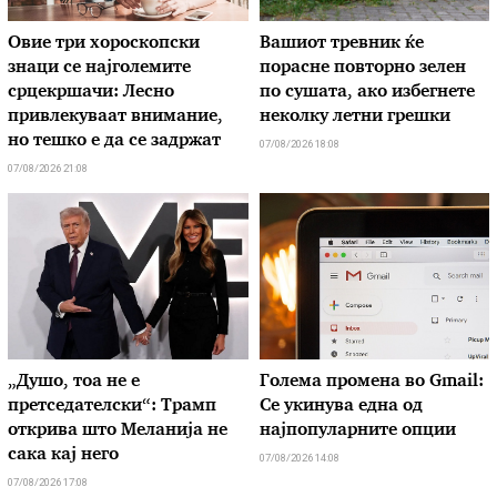
Овие три хороскопски
Вашиот тревник ќе
знаци се најголемите
порасне повторно зелен
срцекршачи: Лесно
по сушата, ако избегнете
привлекуваат внимание,
неколку летни грешки
но тешко е да се задржат
07/08/2026 18:08
07/08/2026 21:08
„Душо, тоа не е
Голема промена во Gmail:
претседателски“: Трамп
Се укинува една од
открива што Меланија не
најпопуларните опции
сака кај него
07/08/2026 14:08
07/08/2026 17:08