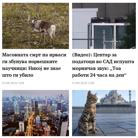
Масовната смрт на ирваси
(Видео): Центар за
ги збунува норвешките
податоци во САД испушта
научници: Никој не знае
морничав звук: „Тоа
што ги убило
работи 24 часа на ден“
07/08/2026 13:08
07/08/2026 12:08