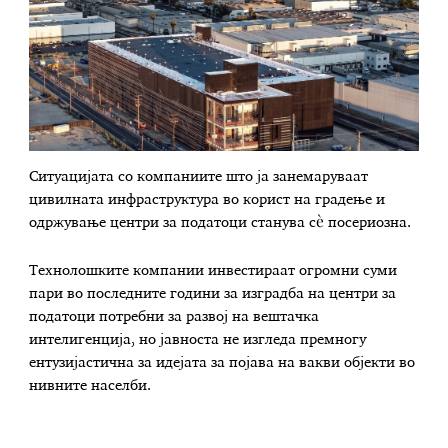
Ситуацијата со компаниите што ја занемаруваат
цивилната инфраструктура во корист на градење и
одржување центри за податоци станува сè посериозна.
Технолошките компании инвестираат огромни суми
пари во последните години за изградба на центри за
податоци потребни за развој на вештачка
интелигенција, но јавноста не изгледа премногу
ентузијастична за идејата за појава на вакви објекти во
нивните населби.