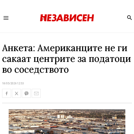
Se
Main
Menu
Анкета: Американците не ги
сакаат центрите за податоци
во соседството
18/05/2026 12:53