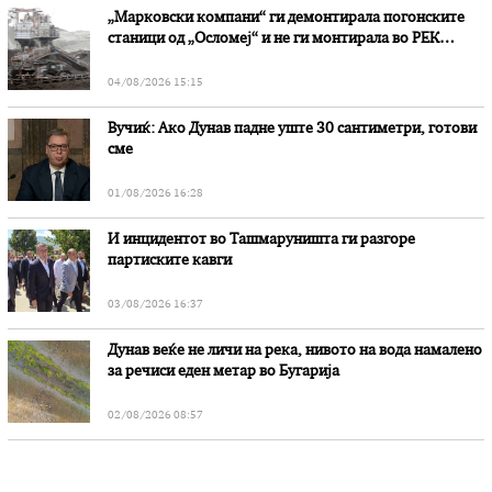
„Марковски компани“ ги демонтирала погонските
станици од „Осломеј“ и не ги монтирала во РЕК
„Битола“, стои во вештачењето на обвинителството
04/08/2026 15:15
Вучиќ: Ако Дунав падне уште 30 сантиметри, готови
сме
01/08/2026 16:28
И инцидентот во Ташмаруништa ги разгоре
партиските кавги
03/08/2026 16:37
Дунав веќе не личи на река, нивото на вода намалено
за речиси еден метар во Бугарија
02/08/2026 08:57