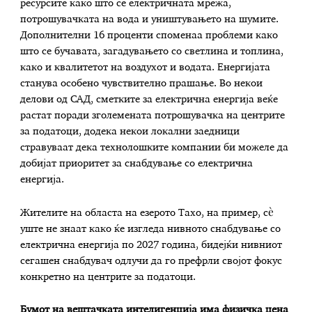
ресурсите како што се електричната мрежа,
потрошувачката на вода и уништувањето на шумите.
Дополнителни 16 проценти споменаа проблеми како
што се бучавата, загадувањето со светлина и топлина,
како и квалитетот на воздухот и водата. Енергијата
станува особено чувствително прашање. Во некои
делови од САД, сметките за електрична енергија веќе
растат поради зголемената потрошувачка на центрите
за податоци, додека некои локални заедници
стравуваат дека технолошките компании би можеле да
добијат приоритет за снабдување со електрична
енергија.
Жителите на областа на езерото Тахо, на пример, сè
уште не знаат како ќе изгледа нивното снабдување со
електрична енергија по 2027 година, бидејќи нивниот
сегашен снабдувач одлучи да го префрли својот фокус
конкретно на центрите за податоци.
Бумот на вештачката интелигенција има физичка цена