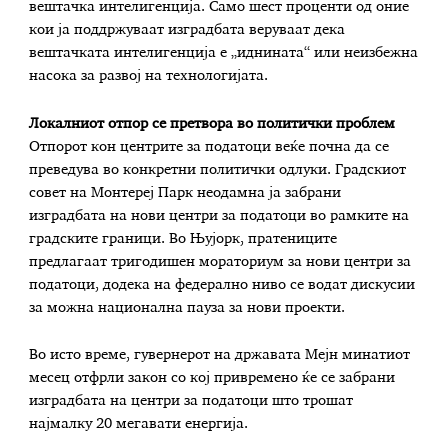
вештачка интелигенција. Само шест проценти од оние
кои ја поддржуваат изградбата веруваат дека
вештачката интелигенција е „иднината“ или неизбежна
насока за развој на технологијата.
Локалниот отпор се претвора во политички проблем
Отпорот кон центрите за податоци веќе почна да се
преведува во конкретни политички одлуки. Градскиот
совет на Монтереј Парк неодамна ја забрани
изградбата на нови центри за податоци во рамките на
градските граници. Во Њујорк, пратениците
предлагаат тригодишен мораториум за нови центри за
податоци, додека на федерално ниво се водат дискусии
за можна национална пауза за нови проекти.
Во исто време, гувернерот на државата Мејн минатиот
месец отфрли закон со кој привремено ќе се забрани
изградбата на центри за податоци што трошат
најмалку 20 мегавати енергија.