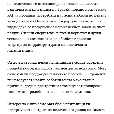
дополнително се интензивираше откако одделот за
вештачка интелигенција на SpaceX, порано познат како
xAI, ја прошири употребата на гасни турбини во центар
за податоци во Мисисипи и покрај тужбата во која се
тврди дека се прекршени американскиот Закон за чист
воздух. Слични енергетски системи користат и други
технолошки компании за да обезбедат доволно
енергија за инфраструктурата на вештачката
интелигенција.
Од друга страна, некои испитаници гледаат одредени
придобивки од изградбата на центри за податоци. Меѓу
оние кои ги поддржуваат ваквите проекти, 55 проценти
ги наведуваат новите работни места како главна
причина, додека две третини споменуваат пошироки
економски придобивки за локалната заедница.
Интересно е што само мал број испитаници ги
поддржуваат центрите за податоци за развој на самата