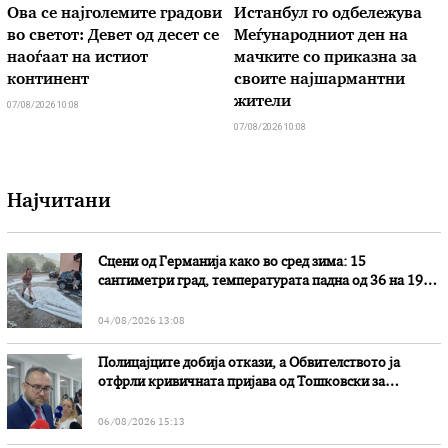
Ова се најголемите градови
Истанбул го одбележува
во светот: Девет од десет се
Меѓународниот ден на
наоѓаат на истиот
мачките со приказна за
континент
своите најшармантни
жители
07/08/2026 10:08
07/08/2026 10:08
Најчитани
Сцени од Германија како во сред зима: 15
сантиметри град, температурата падна од 36 на 19
степени
04/08/2026 13:08
Полицајците добија откази, а Обвителството ја
отфрли кривичната пријава од Тошковски за
наводни злоупотреби
06/08/2026 15:13