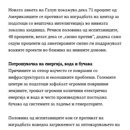
Новата анкета на Галуп покажува дека 71 процент од
Американците се противат на изградбата на центар за
податоци со вештачка интелигенција во нивната
локална заедница. Речиси половина од испитаниците,
48 проценти, велат дека се „силно против“, додека само
седум проценти од анкетираните силно ги поддржуваат
ваквите проекти во близина на нивните домови.
Потрошувачка на енергија, вода и бучава
Причините за отпор најчесто се поврзани со
инфраструктурата и еколошките проблеми. Големите
центри за податоци зафаќаат огромни површини
земјиште, трошат огромни количини електрична
енергија и вода и често произведуваат постојана
бучава од системите за ладење и генераторите.
Половина од испитаниците кои се противат на
изградбата наведоа загриженост за оптоварувањето на