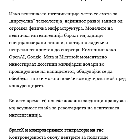
Иако вештачката интелигенција често се смета за
„виртуелна“ технологија, нејзиниот развој зависи од
огромна физичка инфраструктура. Моделите на
вештачка интелигенција бараат илјадници
специјализирани чипови, постојано ладење и
непрекинат пристап до енергија. Компании како
OpenAI, Google, Meta и Microsoft моментално
инвестираат десетици милијарди долари во
проширување на капацитетот, обидувајќи се да
обезбедат што е можно повеќе компјутерска моќ пред
конкуренцијата.
Во исто време, сè повеќе локални заедници прашуваат
кој всушност плаќа за револуцијата на вештачката
интелигенција.
SpaceX и контроверзните генератори на гас
Контроверзноста околу центрите за податоци