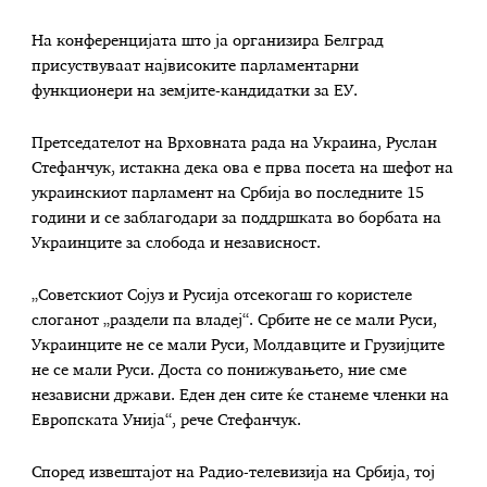
На конференцијата што ја организира Белград
присуствуваат највисоките парламентарни
функционери на земјите-кандидатки за ЕУ.
Претседателот на Врховната рада на Украина, Руслан
Стефанчук, истакна дека ова е прва посета на шефот на
украинскиот парламент на Србија во последните 15
години и се заблагодари за поддршката во борбата на
Украинците за слобода и независност.
„Советскиот Сојуз и Русија отсекогаш го користеле
слоганот „раздели па владеј“. Србите не се мали Руси,
Украинците не се мали Руси, Молдавците и Грузијците
не се мали Руси. Доста со понижувањето, ние сме
независни држави. Еден ден сите ќе станеме членки на
Европската Унија“, рече Стефанчук.
Според извештајот на Радио-телевизија на Србија, тој