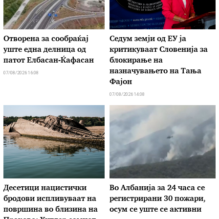
Отворена за сообраќај
Седум земји од ЕУ ја
уште една делница од
критикуваат Словенија за
патот Елбасан-Ќафасан
блокирање на
назначувањето на Тања
07/08/2026 16:08
Фајон
07/08/2026 14:08
Десетици нацистички
Во Албанија за 24 часа се
бродови испливуваат на
регистрирани 30 пожари,
површина во близина на
осум се уште се активни