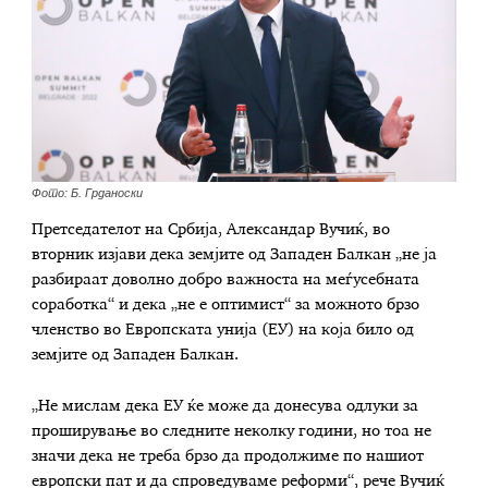
Фото: Б. Грданоски
Претседателот на Србија, Александар Вучиќ, во
вторник изјави дека земјите од Западен Балкан „не ја
разбираат доволно добро важноста на меѓусебната
соработка“ и дека „не е оптимист“ за можното брзо
членство во Европската унија (ЕУ) на која било од
земјите од Западен Балкан.
„Не мислам дека ЕУ ќе може да донесува одлуки за
проширување во следните неколку години, но тоа не
значи дека не треба брзо да продолжиме по нашиот
европски пат и да спроведуваме реформи“, рече Вучиќ