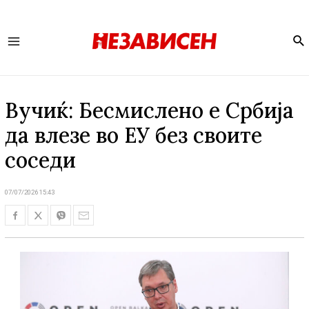
Se
Main
Menu
Вучиќ: Бесмислено е Србија
да влезе во ЕУ без своите
соседи
07/07/2026 15:43