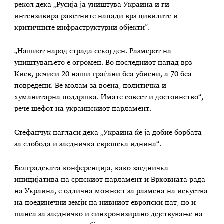
рекол дека „Русија ја уништува Украина и ги
интензивира ракетните напади врз цивилите и
критичните инфраструктурни објекти“.
„Нашиот народ страда секој ден. Размерот на
уништувањето е огромен. Во последниот напад врз
Киев, речиси 20 наши граѓани беа убиени, а 70 беа
повредени. Ве молам за воена, политичка и
хуманитарна поддршка. Имате совест и достоинство“,
рече шефот на украинскиот парламент.
Стефанчук нагласи дека „Украина ќе ја добие борбата
за слобода и заедничка европска иднина“.
Белградската конференција, како заедничка
иницијатива на српскиот парламент и Врховната рада
на Украина, е одлична можност за размена на искуства
на поединечни земји на нивниот европски пат, но и
шанса за заедничко и синхронизирано дејствување на