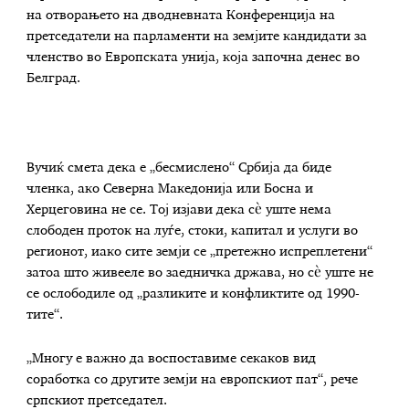
на отворањето на дводневната Конференција на
претседатели на парламенти на земјите кандидати за
членство во Европската унија, која започна денес во
Белград.
Вучиќ смета дека е „бесмислено“ Србија да биде
членка, ако Северна Македонија или Босна и
Херцеговина не се. Тој изјави дека сè уште нема
слободен проток на луѓе, стоки, капитал и услуги во
регионот, иако сите земји се „претежно испреплетени“
затоа што живееле во заедничка држава, но сè уште не
се ослободиле од „разликите и конфликтите од 1990-
тите“.
„Многу е важно да воспоставиме секаков вид
соработка со другите земји на европскиот пат“, рече
српскиот претседател.