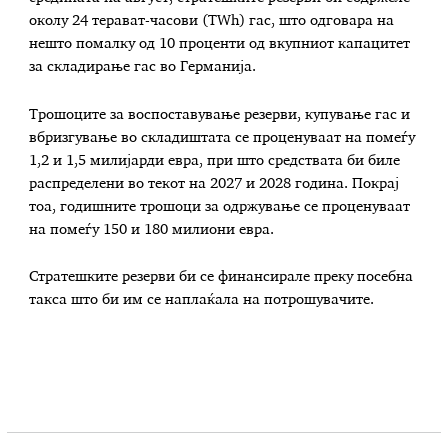
околу 24 терават-часови (TWh) гас, што одговара на
нешто помалку од 10 проценти од вкупниот капацитет
за складирање гас во Германија.
Трошоците за воспоставување резерви, купување гас и
вбризгување во складиштата се проценуваат на помеѓу
1,2 и 1,5 милијарди евра, при што средствата би биле
распределени во текот на 2027 и 2028 година. Покрај
тоа, годишните трошоци за одржување се проценуваат
на помеѓу 150 и 180 милиони евра.
Стратешките резерви би се финансирале преку посебна
такса што би им се наплаќала на потрошувачите.