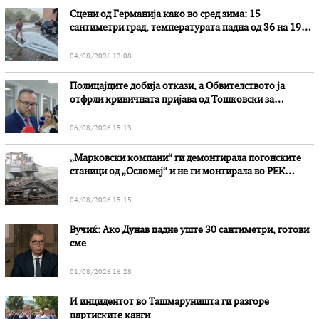
Сцени од Германија како во сред зима: 15
сантиметри град, температурата падна од 36 на 19
степени
04/08/2026 13:08
Полицајците добија откази, а Обвителството ја
отфрли кривичната пријава од Тошковски за
наводни злоупотреби
06/08/2026 15:13
„Марковски компани“ ги демонтирала погонските
станици од „Осломеј“ и не ги монтирала во РЕК
„Битола“, стои во вештачењето на обвинителството
04/08/2026 15:15
Вучиќ: Ако Дунав падне уште 30 сантиметри, готови
сме
01/08/2026 16:28
И инцидентот во Ташмаруништa ги разгоре
партиските кавги