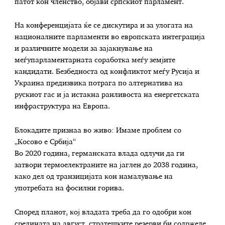
патот кон членство, објави српскиот парламент.
На конференцијата ќе се дискутира и за улогата на
националните парламенти во европската интеграција
и различните модели за зајакнување на
меѓупарламентарната соработка меѓу земјите
кандидати. Безбедноста од конфликтот меѓу Русија и
Украина предизвика потрага по алтернатива на
рускиот гас и ја истакна ранливоста на енергетската
инфраструктура на Европа.
Блокадите признаа во живо: Имаме проблем со
„Косово е Србија“
Во 2020 година, германската влада одлучи да ги
затвори термоелектраните на јаглен до 2038 година,
како дел од транзицијата кон намалување на
употребата на фосилни горива.
Според планот, кој владата треба да го одобри кон
средината на август, стратешките резерви би содржеле