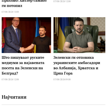
Прахово: Хитлер самиот
07/08/2026 12:08
ги потопил
07/08/2026 13:08
Што пишуваат руските
Зеленски ги отповика
медиуми за најавената
украинските амбасадори
посета на Зеленски на
во Албанија, Хрватска и
Белград?
Црна Гора
07/08/2026 12:08
07/08/2026 09:08
Најчитани