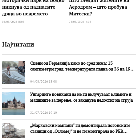
Моторички парк на Водно
Што гледаат жителите на
никнува од паднатите
Аеродром – што пробува
дрвја во невремето
Митески?
06/08/2026 15:08
06/08/2026 14:08
Најчитани
Сцени од Германија како во сред зима: 15
сантиметри град, температурата падна од 36 на 19
степени
04/08/2026 13:08
Унгарците повикани да не ги вклучуваат климите и
машините за перење, се заканува недостиг на струја
31/07/2026 19:10
„Марковски компани“ ги демонтирала погонските
станици од „Осломеј“ и не ги монтирала во РЕК
„Битола“, стои во вештачењето на обвинителството