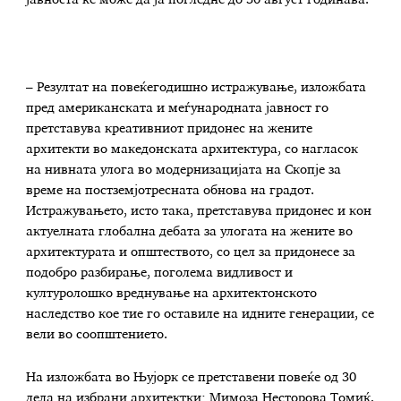
јавноста ќе може да ја погледне до 30 август годинава.
– Резултат на повеќегодишно истражување, изложбата
пред американската и меѓународната јавност го
претставува креативниот придонес на жените
архитекти во македонската архитектура, со нагласок
на нивната улога во модернизацијата на Скопје за
време на постземјотресната обнова на градот.
Истражувањето, исто така, претставува придонес и кон
актуелната глобална дебата за улогата на жените во
архитектурата и општеството, со цел за придонесе за
подобро разбирање, поголема видливост и
културолошко вреднување на архитектонското
наследство кое тие го оставиле на идните генерации, се
вели во соопштението.
На изложбата во Њујорк се претставени повеќе од 30
дела на избрани архитектки: Мимоза Несторова Томиќ,