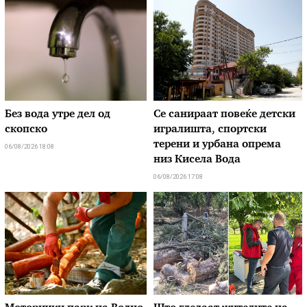
Без вода утре дел од
Се санираат повеќе детски
скопско
игралишта, спортски
терени и урбана опрема
06/08/2026 18:08
низ Кисела Вода
06/08/2026 17:08