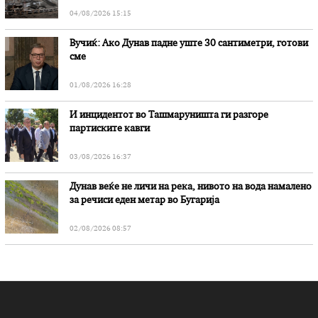
04/08/2026 15:15
Вучиќ: Ако Дунав падне уште 30 сантиметри, готови
сме
01/08/2026 16:28
И инцидентот во Ташмаруништa ги разгоре
партиските кавги
03/08/2026 16:37
Дунав веќе не личи на река, нивото на вода намалено
за речиси еден метар во Бугарија
02/08/2026 08:57