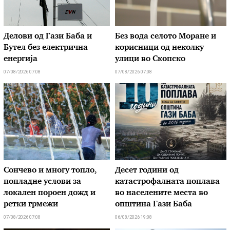
Делови од Гази Баба и
Без вода селото Моране и
Бутел без електрична
корисници од неколку
енергија
улици во Скопско
07/08/2026 07:08
07/08/2026 07:08
Сончево и многу топло,
Десет години од
попладне услови за
катастрофалната поплава
локален пороен дожд и
во населените места во
ретки грмежи
општина Гази Баба
07/08/2026 07:08
06/08/2026 19:08