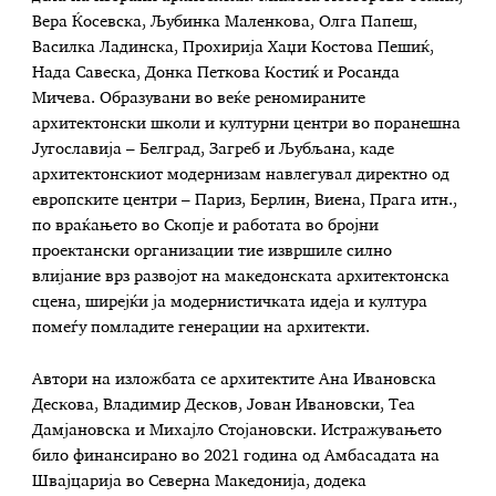
Вера Ќосевска, Љубинка Маленкова, Олга Папеш,
Василка Ладинска, Прохирија Хаџи Костова Пешиќ,
Нада Савеска, Донка Петкова Костиќ и Росанда
Мичева. Образувани во веќе реномираните
архитектонски школи и културни центри во поранешна
Југославија – Белград, Загреб и Љубљана, каде
архитектонскиот модернизам навлегувал директно од
европските центри – Париз, Берлин, Виена, Прага итн.,
по враќањето во Скопје и работата во бројни
проектански организации тие извршиле силно
влијание врз развојот на македонската архитектонска
сцена, ширејќи ја модернистичката идеја и култура
помеѓу помладите генерации на архитекти.
Автори на изложбата се архитектите Ана Ивановска
Дескова, Владимир Десков, Јован Ивановски, Теа
Дамјановска и Михајло Стојановски. Истражувањето
било финансирано во 2021 година од Амбасадата на
Швајцарија во Северна Македонија, додека