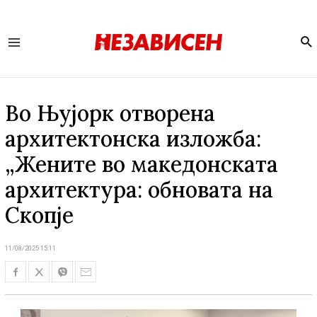
Se
Main
Menu
Во Њујорк отворена
архитектонска изложба:
„Жените во македонската
архитектура: обновата на
Скопје
11/08/2025 15:11