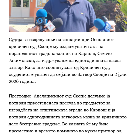
Судија за извршување на санкции при Основниот
кривичен суд Скопје му издаде упатен акт на
поранешниот градоначалник на Карпош, Стевчо
Јакимовски, за издржување на едногодишната казна
затвор. Како што соопштуваат од Кривичен суд,
осудениот е упатен да се јави во Затвор Скопје на 2 јули
2026 година.
Претходно, Апелацискиот суд Скопје делумно ја
потврди првостепената пресуда во предметот за
изградбата на општинската зграда во Карпош и ја
потврди едногодишната затворска казна за кривичното
дело бесправно градење. Во казната ќе му биде
пресметано и времето поминато во куќен притвор од