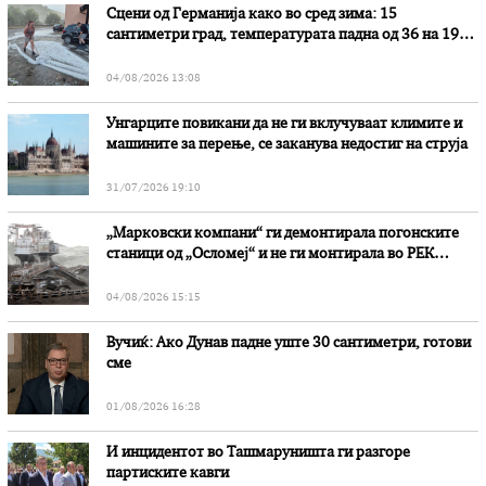
Сцени од Германија како во сред зима: 15
сантиметри град, температурата падна од 36 на 19
степени
04/08/2026 13:08
Унгарците повикани да не ги вклучуваат климите и
машините за перење, се заканува недостиг на струја
31/07/2026 19:10
„Марковски компани“ ги демонтирала погонските
станици од „Осломеј“ и не ги монтирала во РЕК
„Битола“, стои во вештачењето на обвинителството
04/08/2026 15:15
Вучиќ: Ако Дунав падне уште 30 сантиметри, готови
сме
01/08/2026 16:28
И инцидентот во Ташмаруништa ги разгоре
партиските кавги