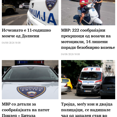
Исчезнато е 11-годишно
МВР: 222 сообраќајни
момче од Долнени
прекршоци од возачи на
мотоцикли, 14 лишени
06/08/2026 18:08
поради безобѕирно возење
06/08/2026 18:08
МВР со детали за
Тројца, меѓу кои и двајца
сообраќајката на патот
полицајци, се надишале
Прилеп – Битола
чад од запален стан во