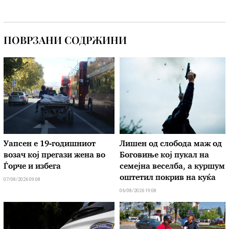
ПОВРЗАНИ СОДРЖИНИ
Уапсен е 19-годишниот
Лишен од слобода маж од
возач кој прегази жена во
Боговиње кој пукал на
Ѓорче и избега
семејна веселба, а куршум
оштетил покрив на куќа
07/08/2026 09:08
06/08/2026 19:08