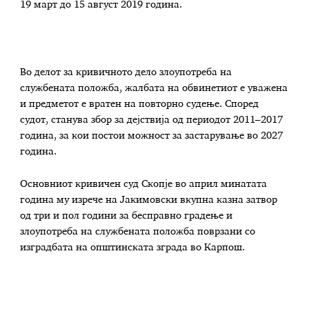
19 март до 15 август 2019 година.
Во делот за кривичното дело злоупотреба на
службената положба, жалбата на обвинетиот е уважена
и предметот е вратен на повторно судење. Според
судот, станува збор за дејствија од периодот 2011–2017
година, за кои постои можност за застарување во 2027
година.
Основниот кривичен суд Скопје во април минатата
година му изрече на Јакимовски вкупна казна затвор
од три и пол години за бесправно градење и
злоупотреба на службената положба поврзани со
изградбата на општинската зграда во Карпош.