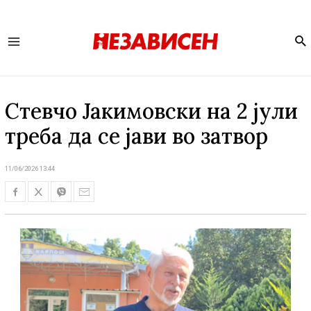
Se
Main
Menu
Стевчо Јакимовски на 2 јули
треба да се јави во затвор
11/06/2026 13:44