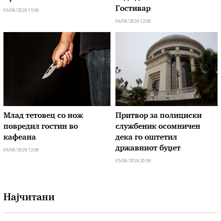
Гостивар
06/08/2026 15:08
06/08/2026 12:08
Млад тетовец со нож
Притвор за полициски
повредил гостин во
службеник осомничен
кафеана
дека го оштетил
државниот буџет
06/08/2026 12:08
05/08/2026 20:08
Најчитани