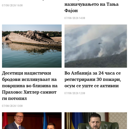
назначувањето на Тања
07/08/2026 16:08
Фајон
07/08/2026 14:08
Десетици нацистички
Во Албанија за 24 часа се
бродови испливуваат на
регистрирани 30 пожари,
површина во близина на
осум се уште се активни
Прахово: Хитлер самиот
07/08/2026 12:08
ги потопил
07/08/2026 13:08