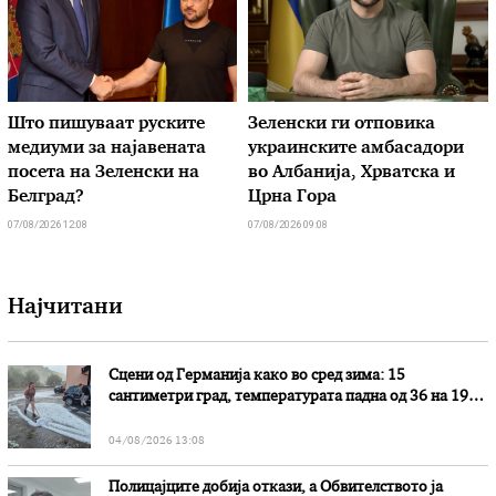
Што пишуваат руските
Зеленски ги отповика
медиуми за најавената
украинските амбасадори
посета на Зеленски на
во Албанија, Хрватска и
Белград?
Црна Гора
07/08/2026 12:08
07/08/2026 09:08
Најчитани
Сцени од Германија како во сред зима: 15
сантиметри град, температурата падна од 36 на 19
степени
04/08/2026 13:08
Полицајците добија откази, а Обвителството ја