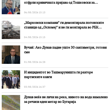
отфрли кривичната пријава од Тошковски за
наводни злоупотреби
06/08/2026 15:13
„Марковски компани“ ги демонтирала погонските
станици од „Осломеј“ и не ги монтирала во РЕК
„Битола“, стои во вештачењето на обвинителството
04/08/2026 15:15
Вучиќ: Ако Дунав падне уште 30 сантиметри, готови
сме
01/08/2026 16:28
И инцидентот во Ташмаруништa ги разгоре
партиските кавги
03/08/2026 16:37
Дунав веќе не личи на река, нивото на вода намалено
за речиси еден метар во Бугарија