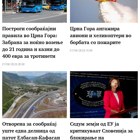
Построги сообраќајни
Црна Гора ангажира
правила во Црна Гора:
авиони и хеликоптери во
Забрана за ноќно возење
борбата со пожарите
до 21 година и казни до
07/08/2026 19:08
400 евра за тротинети
07/08/2026 20:08
Отворена за сообраќај
Седум земји од ЕУ ја
уште една делница од
критикуваат Словенија за
патот Елбасан-Ќафасан
блокирање на