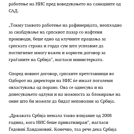
работење на НИС пред воведувањето на санкциите од
САД.
„Токму таквото работење на рафинеријата, неопходно
за снабдување на српскиот пазар со нафтени
производи, беше едно од клучните прашања за
српската страна и горда сум што успеавме да
постигнеме многу важен и корисен договор за
граѓаните на Србија“, нагласи министерката.
Според новиот договор, српските претставници во
Одборот на директори на НИС ќе имаат поголеми
овластувања од порано. Ова се однесува и на
донесувањето одлуки и на можноста за блокирање на
оние што би можеле да бидат неповолни за Србија.
„Државата Србија немала такво влијание од 2008
година, кога НИС беше приватизиран“, нагласи
Ѓедовиќ Хандановиќ. Конечно, таа рече дека Србија