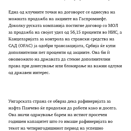
Една од клучните точки на договорот се однесува на
можната продажба на акциите на Гаспромнефт.
Доколку руската компанија постигне договор со МОЛ
за продажба на својот удел од 56,15 проценти во НИС, а
Канцеларијата за контрола на странски средства на
САД (OFAC) ја одобри трансакцијата, Србија ќе купи
дополнителни пет проценти од акциите. Ова би ѝ
овозможило на државата да стекне дополнителни
права при донесување или блокирање на важни одлуки
од државен интерес.
Унгарската страна се обврза дека рафинеријата за
нафта Панчево ќе продолжи да работи како и досега.
Ова значи одржување барем на истиот просечен
годишен капацитет што го имаше рафинеријата во
текот на четиригодишниот период на успешно