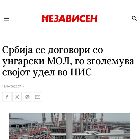
Se
Main
Menu
Србија се договори со
унгарски МОЛ, го зголемува
својот удел во НИС
11/06/2026 07:14