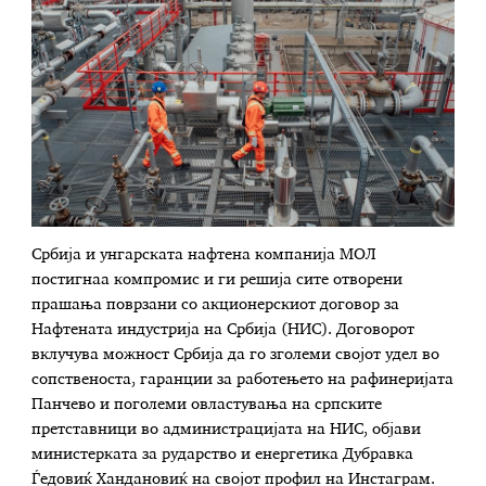
Србија и унгарската нафтена компанија МОЛ
постигнаа компромис и ги решија сите отворени
прашања поврзани со акционерскиот договор за
Нафтената индустрија на Србија (НИС). Договорот
вклучува можност Србија да го зголеми својот удел во
сопственоста, гаранции за работењето на рафинеријата
Панчево и поголеми овластувања на српските
претставници во администрацијата на НИС, објави
министерката за рударство и енергетика Дубравка
Ѓедовиќ Хандановиќ на својот профил на Инстаграм.