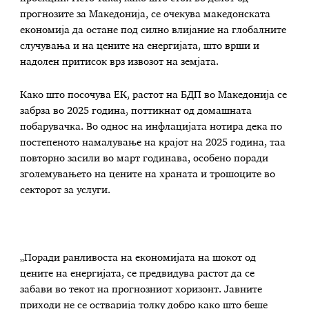
прогнозите за Македонија, се очекува македонската
економија да остане под силно влијание на глобалните
случувања и на цените на енергијата, што врши и
надолен притисок врз извозот на земјата.
Како што посочува ЕК, растот на БДП во Македонија се
забрза во 2025 година, поттикнат од домашната
побарувачка. Во однос на инфлацијата нотира дека по
постепеното намалување на крајот на 2025 година, таа
повторно засили во март годинава, особено поради
зголемувањето на цените на храната и трошоците во
секторот за услуги.
„Поради ранливоста на економијата на шокот од
цените на енергијата, се предвидува растот да се
забави во текот на прогнозниот хоризонт. Јавните
приходи не се остварија толку добро како што беше