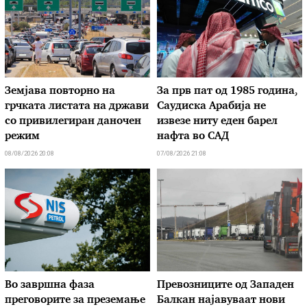
Земјава повторно на
За прв пат од 1985 година,
грчката листата на држави
Саудиска Арабија не
со привилегиран даночен
извезе ниту еден барел
режим
нафта во САД
08/08/2026 20:08
07/08/2026 21:08
Во завршна фаза
Превозниците од Западен
преговорите за преземање
Балкан најавуваат нови