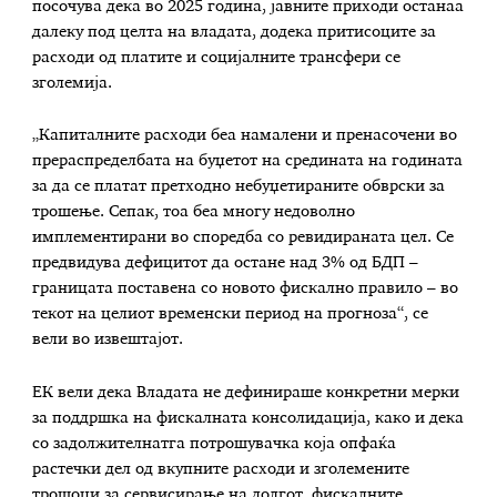
посочува дека во 2025 година, јавните приходи останаа
далеку под целта на владата, додека притисоците за
расходи од платите и социјалните трансфери се
зголемија.
„Капиталните расходи беа намалени и пренасочени во
прераспределбата на буџетот на средината на годината
за да се платат претходно небуџетираните обврски за
трошење. Сепак, тоа беа многу недоволно
имплементирани во споредба со ревидираната цел. Се
предвидува дефицитот да остане над 3% од БДП –
границата поставена со новото фискално правило – во
текот на целиот временски период на прогноза“, се
вели во извештајот.
ЕК вели дека Владата не дефинираше конкретни мерки
за поддршка на фискалната консолидација, како и дека
со задолжителнатга потрошувачка која опфаќа
растечки дел од вкупните расходи и зголемените
трошоци за сервисирање на долгот, фискалните