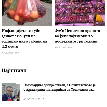
Инфлацијата го губи
ФАО: Цените на храната
здивот? Во јули на
во јули највисоки во
годишно ниво забави на
последните три години
2,3 отсто
07/08/2026 13:08
07/08/2026 14:08
Најчитани
Полицајците добија откази, а Обвителството ја
отфрли кривичната пријава од Тошковски за
наводни злоупотреби
06/08/2026 15:13