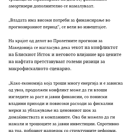
амортизери дополнително се намалуваат.
„Владата има високи потреби за финансирање во
прогнозираниот период“, се вели во извештајот.
На крајот од делот во Пролетните прогнози за
Македонија се нагласува дека т
екот на конфликтот
на Блискиот Исток и неговото влијание врз цените
на нафтата претставуваат големи ризици за
макрофискалното сценарио.
„Како економија која троши многу енергија и е зависна
од увоз, продолжен конфликт може да ги влоши
изгледите за раст и јавни финансии, со пониски
владини приходи и повисоки расходи за фискални
мерки за ублажување на ценовниот шок за
домаќинствата и компаниите. Ова би можело да ги
намали и трошоците за јавни инвестиции. Спротивно
на тоа, побрзиот напредок со структурните реформи,