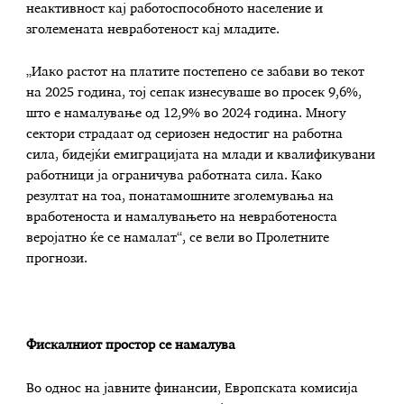
неактивност кај работоспособното население и
зголемената невработеност кај младите.
„Иако растот на платите постепено се забави во текот
на 2025 година, тој сепак изнесуваше во просек 9,6%,
што е намалување од 12,9% во 2024 година. Многу
сектори страдаат од сериозен недостиг на работна
сила, бидејќи емиграцијата на млади и квалификувани
работници ја ограничува работната сила. Како
резултат на тоа, понатамошните зголемувања на
вработеноста и намалувањето на невработеноста
веројатно ќе се намалат“, се вели во Пролетните
прогнози.
Фискалниот простор се намалува
Во однос на јавните финансии, Европската комисија