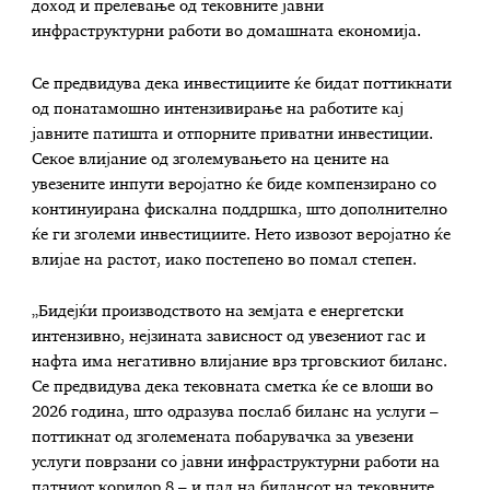
доход и прелевање од тековните јавни
инфраструктурни работи во домашната економија.
Се предвидува дека инвестициите ќе бидат поттикнати
од понатамошно интензивирање на работите кај
јавните патишта и отпорните приватни инвестиции.
Секое влијание од зголемувањето на цените на
увезените инпути веројатно ќе биде компензирано со
континуирана фискална поддршка, што дополнително
ќе ги зголеми инвестициите. Нето извозот веројатно ќе
влијае на растот, иако постепено во помал степен.
„Бидејќи производството на земјата е енергетски
интензивно, нејзината зависност од увезениот гас и
нафта има негативно влијание врз трговскиот биланс.
Се предвидува дека тековната сметка ќе се влоши во
2026 година, што одразува послаб биланс на услуги –
поттикнат од зголемената побарувачка за увезени
услуги поврзани со јавни инфраструктурни работи на
патниот коридор 8 – и пад на билансот на тековните