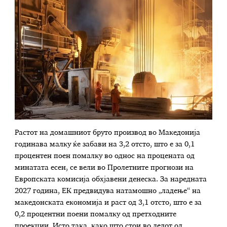
Растот на домашниот бруто производ во Македонија
годинава малку ќе забави на 3,2 отсто, што е за 0,1
процентен поен помалку во однос на процената од
минатата есен, се вели во Пролетните прогнози на
Европската комисија обхјавени денеска. За наредната
2027 година, ЕК предвидува натамошно „ладење“ на
македонската економија и раст од 3,1 отсто, што е за
0,2 процентни поени помалку од претходните
проекции. Исто така, како што стои во делот од