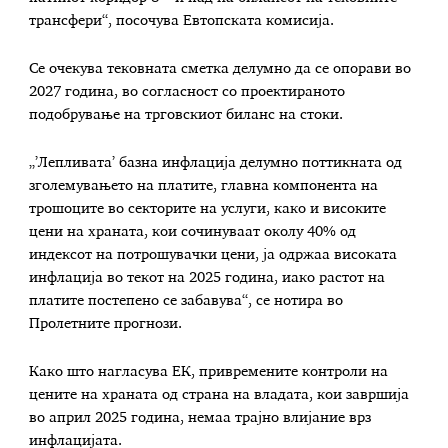
трансфери“, посочува Евтопската комисија.
Се очекува тековната сметка делумно да се опорави во
2027 година, во согласност со проектираното
подобрување на трговскиот биланс на стоки.
„’Лепливата’ базна инфлација делумно поттикната од
зголемувањето на платите, главна компонента на
трошоците во секторите на услуги, како и високите
цени на храната, кои сочинуваат околу 40% од
индексот на потрошувачки цени, ја одржаа високата
инфлација во текот на 2025 година, иако растот на
платите постепено се забавува“, се нотира во
Пролетните прогнози.
Како што нагласува ЕК, привремените контроли на
цените на храната од страна на владата, кои завршија
во април 2025 година, немаа трајно влијание врз
инфлацијата.