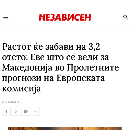
Se
Main
Menu
Растот ќе забави на 3,2
отсто: Еве што се вели за
Македонија во Пролетните
прогнози на Европската
комисија
21/05/2026 18:11