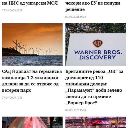
на НИС од унгарски МОЛ
чекори ако ЕУ не понуди
решение
07/08/2026 20:08
07/08/2026 16:08
САД ѝ даваат на германска
Британците рекоа „ОК“ за
компанија 1,2 милијарди
договорот од 110
долари за да се откаже од
милијарди долари:
ветерен парк
„Парамаунт“ доби зелено
светло да го преземе
07/08/2026 15:08
„Ворнер Брос“
07/08/2026 15:08