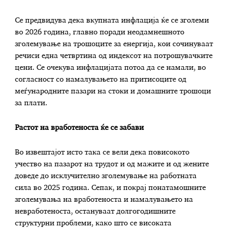
Се предвидува дека вкупната инфлација ќе се зголеми
во 2026 година, главно поради неодамнешното
зголемување на трошоците за енергија, кои сочинуваат
речиси една четвртина од индексот на потрошувачките
цени. Се очекува инфлацијата потоа да се намали, во
согласност со намалувањето на притисоците од
меѓународните пазари на стоки и домашните трошоци
за плати.
Растот на вработеноста ќе се забави
Во извештајот исто така се вели дека повисокото
учество на пазарот на трудот и од мажите и од жените
доведе до исклучително зголемување на работната
сила во 2025 година. Сепак, и покрај понатамошните
зголемувања на вработеноста и намалувањето на
невработеноста, остануваат долгогодишните
структурни проблеми, како што се високата