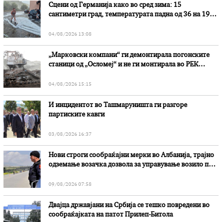
Сцени од Германија како во сред зима: 15
сантиметри град, температурата падна од 36 на 19
степени
04/08/2026 13:08
„Марковски компани“ ги демонтирала погонските
станици од „Осломеј“ и не ги монтирала во РЕК
„Битола“, стои во вештачењето на обвинителството
04/08/2026 15:15
И инцидентот во Ташмаруништa ги разгоре
партиските кавги
03/08/2026 16:37
Нови строги сообраќајни мерки во Aлбанија, трајно
одземање возачка дозвола за управување возило под
дејство на алкохол и големи парични казни
09/08/2026 07:58
Двајца државјани на Србија се тешко повредени во
сообраќајката на патот Прилеп-Битола