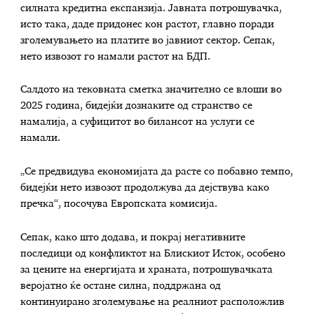
силната кредитна експанзија. Јавната потрошувачка,
исто така, даде придонес кон растот, главно поради
зголемувањето на платите во јавниот сектор. Сепак,
нето извозот го намали растот на БДП.
Салдото на тековната сметка значително се влоши во
2025 година, бидејќи дознаките од странство се
намалија, а суфицитот во билансот на услуги се
намали.
„Се предвидува економијата да расте со побавно темпо,
бидејќи нето извозот продолжува да дејствува како
пречка“, посочува Европската комисија.
Сепак, како што додава, и покрај негативните
последици од конфликтот на Блискиот Исток, особено
за цените на енергијата и храната, потрошувачката
веројатно ќе остане силна, поддржана од
континуирано зголемување на реалниот расположлив