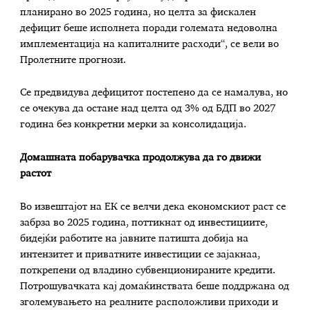
планирано во 2025 година, но целта за фискален
дефицит беше исполнета поради големата недоволна
имплементација на капиталните расходи“, се вели во
Пролетните прогнози.
Се предвидува дефицитот постепено да се намалува, но
се очекува да остане над целта од 3% од БДП во 2027
година без конкретни мерки за консолидација.
Домашната побарувачка продолжува да го движи
растот
Во извештајот на ЕК се велчи дека економскиот раст се
забрза во 2025 година, поттикнат од инвестициите,
бидејќи работите на јавните патишта добија на
интензитет и приватните инвестиции се зајакнаа,
поткрепени од владино субвенционираните кредити.
Потрошувачката кај домаќинствата беше поддржана од
зголемувањето на реалните расположливи приходи и