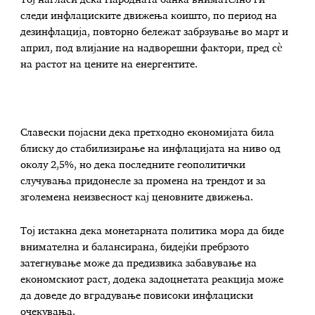
следи инфлациските движења коишто, по период на
дезинфлација, повторно бележат забрзување во март и
април, под влијание на надворешни фактори, пред сè
на растот на цените на енергентите.
Славески појасни дека претходно економијата била
блиску до стабилизирање на инфлацијата на ниво од
околу 2,5%, но дека последните геополитички
случувања придонесле за промена на трендот и за
зголемена неизвесност кај ценовните движења.
Тој истакна дека монетарната политика мора да биде
внимателна и балансирана, бидејќи пребрзото
затегнување може да предизвика забавување на
економскиот раст, додека задоцнетата реакција може
да доведе до вградување повисоки инфлациски
очекувања.