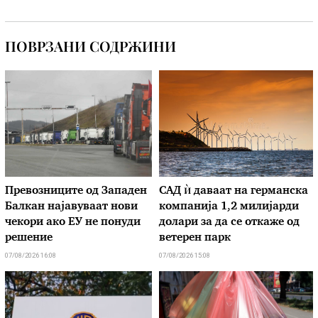
ПОВРЗАНИ СОДРЖИНИ
Превозниците од Западен
САД ѝ даваат на германска
Балкан најавуваат нови
компанија 1,2 милијарди
чекори ако ЕУ не понуди
долари за да се откаже од
решение
ветерен парк
07/08/2026 16:08
07/08/2026 15:08