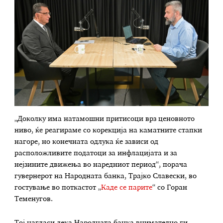
„Доколку има натамошни притисоци врз ценовното
ниво, ќе реагираме со корекција на каматните стапки
нагоре, но конечната одлука ќе зависи од
расположливите податоци за инфлацијата и за
нејзините движења во наредниот период“, порача
гувернерот на Народната банка, Трајко Славески, во
гостување во поткастот „
Каде се парите
“ со Горан
Теменугов.
Тој нагласи дека Народната банка внимателно ги