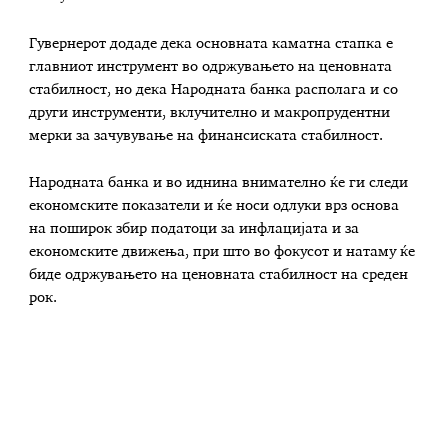
Гувернерот додаде дека основната каматна стапка е
главниот инструмент во одржувањето на ценовната
стабилност, но дека Народната банка располага и со
други инструменти, вклучително и макропрудентни
мерки за зачувување на финансиската стабилност.
Народната банка и во иднина внимателно ќе ги следи
економските показатели и ќе носи одлуки врз основа
на поширок збир податоци за инфлацијата и за
економските движења, при што во фокусот и натаму ќе
биде одржувањето на ценовната стабилност на среден
рок.