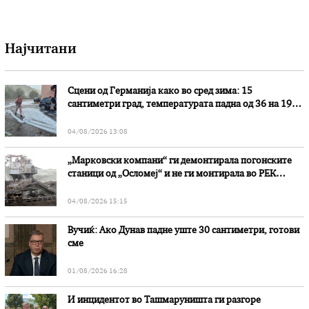
Најчитани
Сцени од Германија како во сред зима: 15
сантиметри град, температурата падна од 36 на 19
степени
04/08/2026 13:08
„Марковски компани“ ги демонтирала погонските
станици од „Осломеј“ и не ги монтирала во РЕК
„Битола“, стои во вештачењето на обвинителството
04/08/2026 15:15
Вучиќ: Ако Дунав падне уште 30 сантиметри, готови
сме
01/08/2026 16:28
И инцидентот во Ташмаруништa ги разгоре