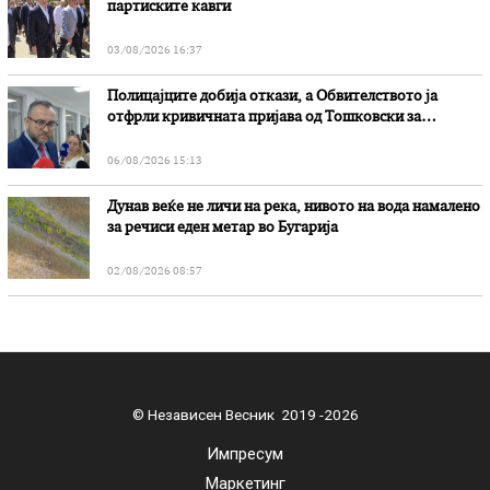
партиските кавги
03/08/2026 16:37
Полицајците добија откази, а Обвителството ја
отфрли кривичната пријава од Тошковски за
наводни злоупотреби
06/08/2026 15:13
Дунав веќе не личи на река, нивото на вода намалено
за речиси еден метар во Бугарија
02/08/2026 08:57
© Независен Весник 2019 -2026
Импресум
Маркетинг