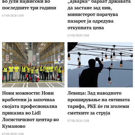
во јули највисоки во
„ајварка“ бараат државата
последните три години
да застане зад нив,
министерот порачува
07/08/2026 13:08
пазарот ја одредува
откупната цена
07/08/2026 13:08
Нови можности: Нови
Левица: Зад наводното
вработени ја започнаа
проширување на евтината
својата професионална
тарифа, РКЕ ќе ги зголеми
приказна во Lidl
сметките за струја
Логистичкиот центар во
07/08/2026 12:08
Куманово
07/08/2026 13:08