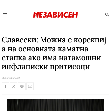
Se
Main
Menu
Славески: Mожна e корекциј
а на основната каматна
стапка ако има натамошни
инфлациски притисоци
21/05/2026 14:42