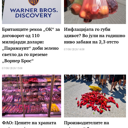
Британците рекоа „ОК“ за
Инфлацијата го губи
договорот од 110
здивот? Во јули на годишно
милијарди долари:
ниво забави на 2,3 отсто
„Парамаунт“ доби зелено
07/08/2026 14:08
светло да го преземе
„Ворнер Брос“
07/08/2026 15:08
ФАО: Цените на храната
Производителите на