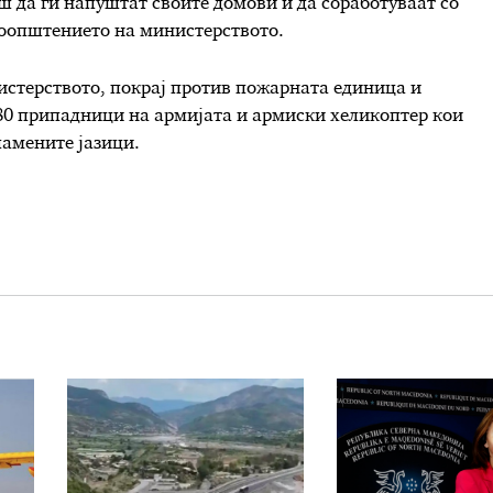
ш да ги напуштат своите домови и да соработуваат со
 соопштението на министерството.
нистерството, покрај против пожарната единица и
 80 припадници на армијата и армиски хеликоптер кои
ламените јазици.