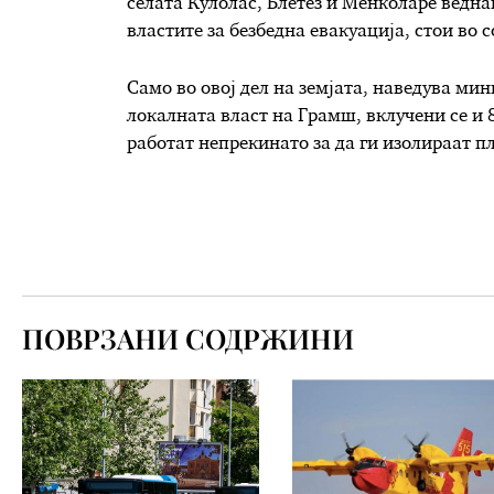
селата Кулолас, Блетез и Менколаре ведна
властите за безбедна евакуација, стои во
Само во овој дел на земјата, наведува ми
локалната власт на Грамш, вклучени се и
работат непрекинато за да ги изолираат п
ПОВРЗАНИ СОДРЖИНИ