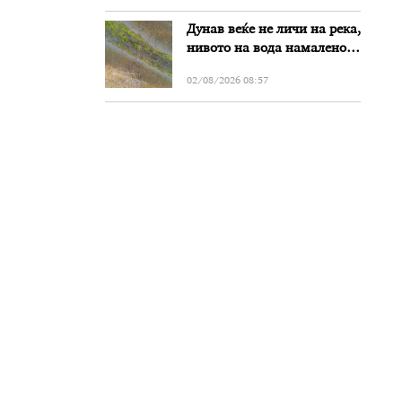
Дунав веќе не личи на река,
нивото на вода намалено
за речиси еден метар во
02/08/2026 08:57
Бугарија