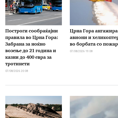
Построги сообраќајни
Црна Гора ангажира
правила во Црна Гора:
авиони и хеликопте
Забрана за ноќно
во борбата со пожа
возење до 21 година и
07/08/2026 19:08
казни до 400 евра за
тротинети
07/08/2026 20:08