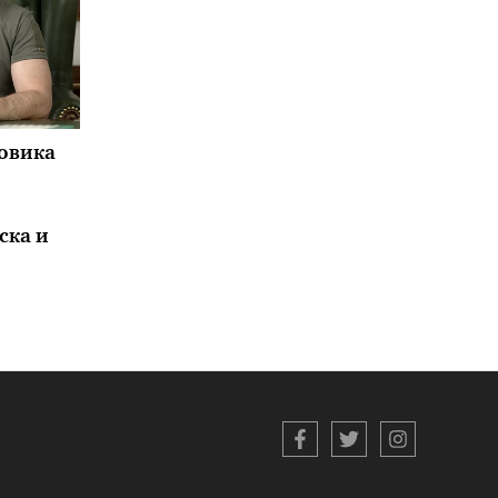
повика
ска и