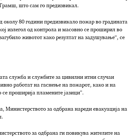
 Грамш, што сам го предизвикал.
 од околу 80 години предизвикало пожар во градината
 кој излегол од контрола и масовно се проширил во
 загубило животот како резултат на задушување“, се
ата служба и службите за цивилни итни случаи
зивно работат на гаснење на пожарот, како и на
о се проширија пламените јазици”.
а, Министерството за одбрана нареди евакуација на
ш.
нистерството за одбрана ги повикува жителите на