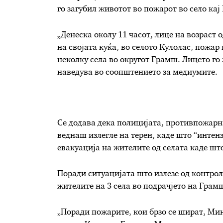
го загубил животот во пожарот во село кај
„Денеска околу 11 часот, лице на возраст
на својата куќа, во селото Кулолас, пожар
неколку села во округот Грамш. Лицето го
наведува во соопштението за медиумите.
Се додава дека полицијата, противпожарн
веднаш излегле на терен, каде што “интен
евакуација на жителите од селата каде шт
Поради ситуацијата што излезе од контрол
жителите на 3 села во подрачјето на Грам
„Поради пожарите, кои брзо се шират, Ми