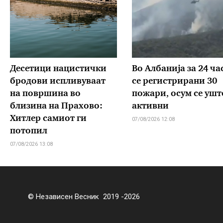
Десетици нацистички
Во Албанија за 24 ча
бродови испливуваат
се регистрирани 30
на површина во
пожари, осум се уште
близина на Прахово:
активни
Хитлер самиот ги
07/08/2026 12:08
потопил
07/08/2026 13:08
© Независен Весник 2019 -2026