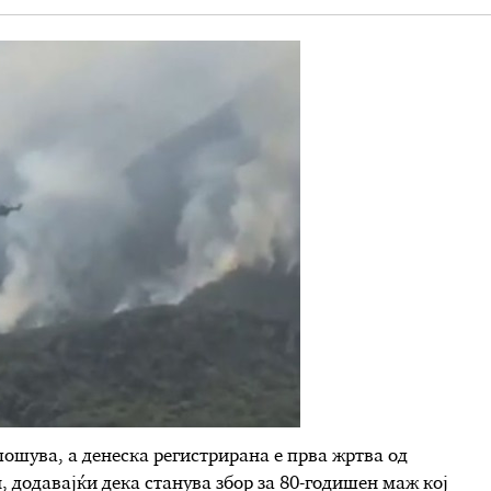
лошува, а денеска регистрирана е прва жртва од
 додавајќи дека станува збор за 80-годишен маж кој