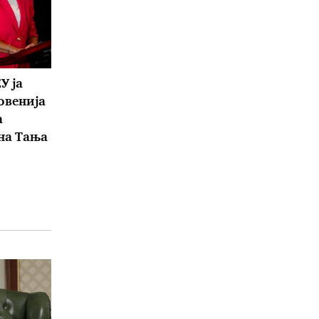
У ја
овенија
а
на Тања