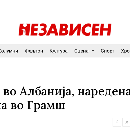
Колумни
Фељтон
Култура
Сцена
Спорт
Хро
во Албанија, наредена
ла во Грамш