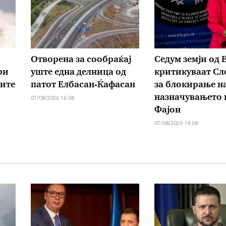
Отворена за сообраќај
Седум земји од Е
ри
уште една делница од
критикуваат Сл
рите
патот Елбасан-Ќафасан
за блокирање н
назначувањето 
07/08/2026 16:08
Фајон
07/08/2026 14:08