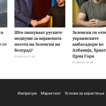
са
Што пишуваат руските
Зеленски ги от
медиуми за најавената
украинските
 се
посета на Зеленски на
амбасадори во
Белград?
Албанија, Хрват
Црна Гора
07/08/2026 12:08
07/08/2026 09:08
Импресум
Маркетинг
Услови за користење