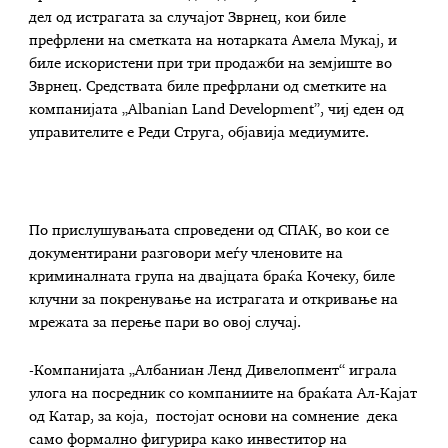
дел од истрагата за случајот Зврнец, кои биле
префрлени на сметката на нотарката Амела Мукај, и
биле искористени при три продажби на земјиште во
Зврнец. Средствата биле префрлани од сметките на
компанијата „Albanian Land Development”, чиј еден од
управителите е Реди Струга, објавија медиумите.
По прислушувањата спроведени од СПАК, во кои се
документирани разговори меѓу членовите на
криминалната група на двајцата браќа Кочеку, биле
клучни за покренување на истрагата и откривање на
мрежата за перење пари во овој случај.
-Компанијата „Албаниан Ленд Дивелопмент“ играла
улога на посредник со компаниите на браќата Ал-Кајат
од Катар, за која, постојат основи на сомнение дека
само формално фигурира како инвеститор на