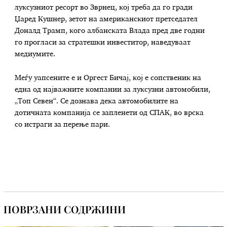
луксузниот ресорт во Зврнец, кој треба да го гради
Џаред Кушнер, зетот на американскиот претседател
Доналд Трамп, кого албанската Влада пред две годни
го прогласи за стратешки инвеститор, наведуваат
медиумите.
Меѓу уапсените е и Оргест Бичај, кој е сопственик на
една од најважните компании за луксузни автомобили,
„Топ Севен“. Се дознава дека автомобилите на
дотичната компанија се запленети од СПАК, во врска
со истраги за перење пари.
ПОВРЗАНИ СОДРЖИНИ