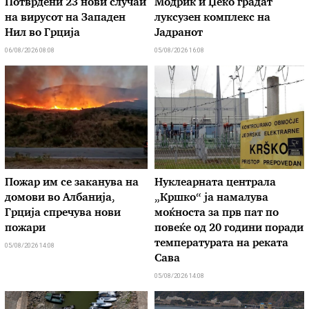
Потврдени 23 нови случаи
Модриќ и Џеко градат
на вирусот на Западен
луксузен комплекс на
Нил во Грција
Јадранот
06/08/2026 08:08
05/08/2026 16:08
Пожар им се заканува на
Нуклеарната централа
домови во Албанија,
„Кршко“ ја намалува
Грција спречува нови
моќноста за прв пат по
пожари
повеќе од 20 години поради
температурата на реката
05/08/2026 14:08
Сава
05/08/2026 14:08