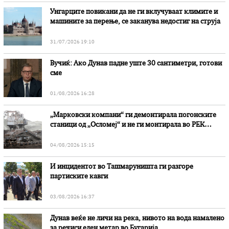
Унгарците повикани да не ги вклучуваат климите и
машините за перење, се заканува недостиг на струја
31/07/2026 19:10
Вучиќ: Ако Дунав падне уште 30 сантиметри, готови
сме
01/08/2026 16:28
„Марковски компани“ ги демонтирала погонските
станици од „Осломеј“ и не ги монтирала во РЕК
„Битола“, стои во вештачењето на обвинителството
04/08/2026 15:15
И инцидентот во Ташмаруништa ги разгоре
партиските кавги
03/08/2026 16:37
Дунав веќе не личи на река, нивото на вода намалено
за речиси еден метар во Бугарија