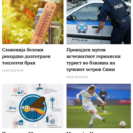
Словенија бележи
Пронајден мртов
рекордно долготраен
исчезнатиот германски
топлотен бран
турист во близина на
грчкиот остров Сими
06/08/2026 09:08
06/08/2026 09:08