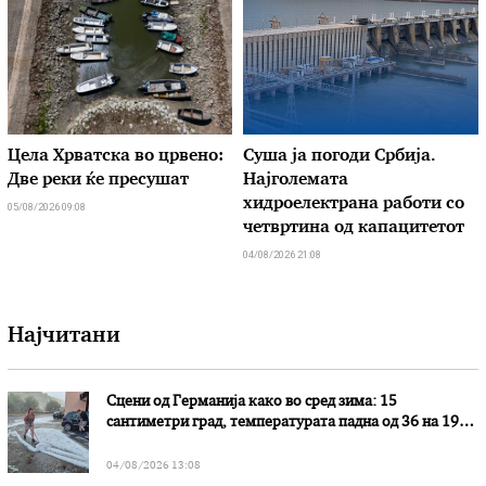
Цела Хрватска во црвено:
Суша ја погоди Србија.
Две реки ќе пресушат
Најголемата
хидроелектрана работи со
05/08/2026 09:08
четвртина од капацитетот
04/08/2026 21:08
Најчитани
Сцени од Германија како во сред зима: 15
сантиметри град, температурата падна од 36 на 19
степени
04/08/2026 13:08