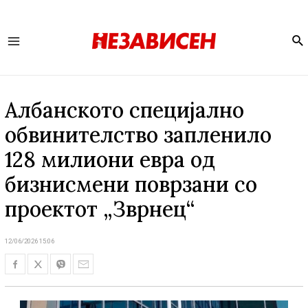
Se
Main
Menu
Албанското специјално
обвинителство запленило
128 милиони евра од
бизнисмени поврзани со
проектот „Зврнец“
12/06/2026 15:06