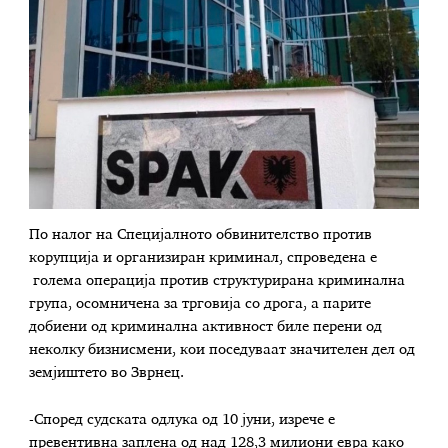
По налог на Специјалното обвинителство против
корупција и организиран криминал, спроведена е
голема операција против структурирана криминална
група, осомничена за трговија со дрога, а парите
добиени од криминална активност биле перени од
неколку бизнисмени, кои поседуваат значителен дел од
земјиштето во Зврнец.
-Според судската одлука од 10 јуни, изрече е
превентивна заплена од над 128,3 милиони евра како