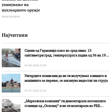
укинување на
нуклеарното оружје
06/08/2026 08:08
Најчитани
Сцени од Германија како во сред зима: 15
сантиметри град, температурата падна од 36 на 19
степени
04/08/2026 13:08
Унгарците повикани да не ги вклучуваат климите и
машините за перење, се заканува недостиг на струја
31/07/2026 19:10
„Марковски компани“ ги демонтирала погонските
станици од „Осломеј“ и не ги монтирала во РЕК
„Битола“, стои во вештачењето на обвинителството