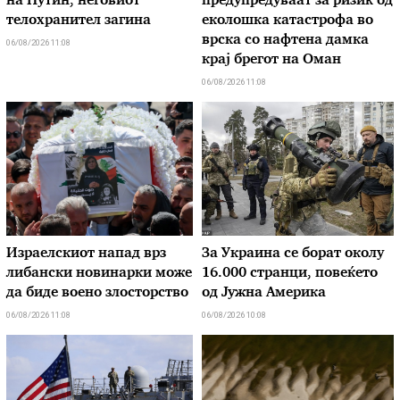
на Путин, неговиот
предупредуваат за ризик од
телохранител загина
еколошка катастрофа во
врска со нафтена дамка
06/08/2026 11:08
крај брегот на Оман
06/08/2026 11:08
Израелскиот напад врз
За Украина се борат околу
либански новинарки може
16.000 странци, повеќето
да биде воено злосторство
од Јужна Америка
06/08/2026 11:08
06/08/2026 10:08