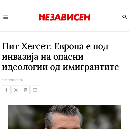
Se
Main
Menu
Пит Хегсет: Европа е под
инвазија на опасни
идеологии од имигрантите
06/06/2026 18:48