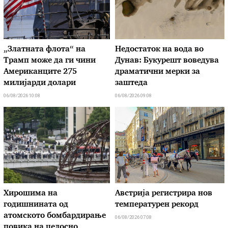
„Златната флота“ на
Недостаток на вода во
Трамп може да ги чини
Дунав: Букурешт воведува
Американците 275
драматични мерки за
милијарди долари
заштеда
06/08/2026 10:08
06/08/2026 09:08
Хирошима на
Австрија регистрира нов
годишнината од
температурен рекорд
атомското бомбардирање
06/08/2026 07:08
повика на целосно