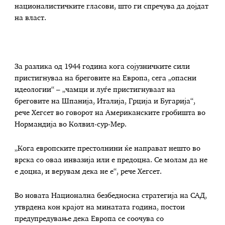
националистичките гласови, што ги спречува да дојдат
на власт.
За разлика од 1944 година кога сојузничките сили
пристигнуваа на бреговите на Европа, сега „опасни
идеологии“ – „чамци и луѓе пристигнуваат на
бреговите на Шпанија, Италија, Грција и Бугарија“,
рече Хегсет во говорот на Американските гробишта во
Нормандија во Колвил-сур-Мер.
„Кога европските престолнини ќе направат нешто во
врска со оваа инвазија или е предоцна. Се молам да не
е доцна, и верувам дека не е“, рече Хегсет.
Во новата Национална безбедносна стратегија на САД,
утврдена кон крајот на минатата година, постои
предупредување дека Европа се соочува со