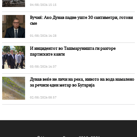
04/08/2026 15:15
Вучиќ: Ако Дунав падне уште 30 сантиметри, готови
сме
01/08/2026 16:28
И инцидентот во Ташмаруништa ги разгоре
партиските кавги
03/08/2026 16:37
Дунав веќе не личи на река, нивото на вода намалено
за речиси еден метар во Бугарија
02/08/2026 08:57