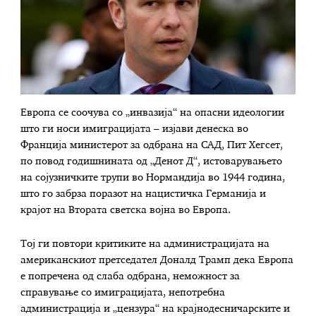
Европа се соочува со „инвазија“ на опасни идеологии
што ги носи имиграцијата – изјави денеска во
Франција министерот за одбрана на САД, Пит Хегсет,
по повод годишнината од „Денот Д“, истоварувањето
на сојузничките трупи во Нормандија во 1944 година,
што го забрза поразот на нацистичка Германија и
крајот на Втората светска војна во Европа.
Тој ги повтори критиките на администрацијата на
американскиот претседател Доналд Трамп дека Европа
е попречена од слаба одбрана, неможност за
справување со имиграцијата, непотребна
администрација и „цензура“ на крајнодесничарските и