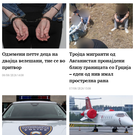
Одземени петте деца на
Тројца мигранти од
двајца велешани, тие се во
Авганистан пронајдени
притвор
близу границата со Грција
– еден од нив имал
08/08/2026 14:08
прострелна рана
07/08/2026 15:08