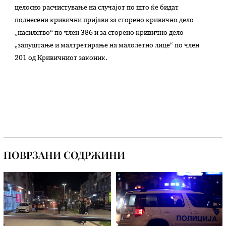
целосно расчистување на случајот по што ќе бидат
поднесени кривични пријави за сторено кривично дело
„насилство“ по член 386 и за сторено кривично дело
„запуштање и малтретирање на малолетно лице“ по член
201 од Кривичниот законик.
ПОВРЗАНИ СОДРЖИНИ