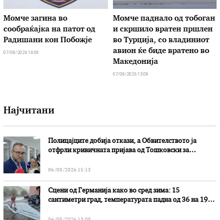
Момче загина во
Момче паднало од тобоган
сообраќајка на патот од
и скршило вратен пршлен
Радишани кон Побожје
во Турција, со владиниот
авион ќе биде вратено во
07/08/2026 14:08
Македонија
07/08/2026 13:08
Најчитани
Полицајците добија откази, а Обвителството ја
отфрли кривичната пријава од Тошковски за
наводни злоупотреби
06/08/2026 15:13
Сцени од Германија како во сред зима: 15
сантиметри град, температурата падна од 36 на 19
степени
04/08/2026 13:08