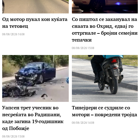
Од мотор пукал кон куќата
Со пиштол се заканувал на
на тетовец
снаата во Охрид, едвај го
оттргнале – бројни семејни
08/08/2026 16:08
тепачки
08/08/2026 15:08
Уапсен трет учесник во
Тинејџери се судриле со
несреќата во Радишани,
мотори – повредени тројца
каде загина 19-годишник
08/08/2026 14:08
од Побожје
08/08/2026 15:08