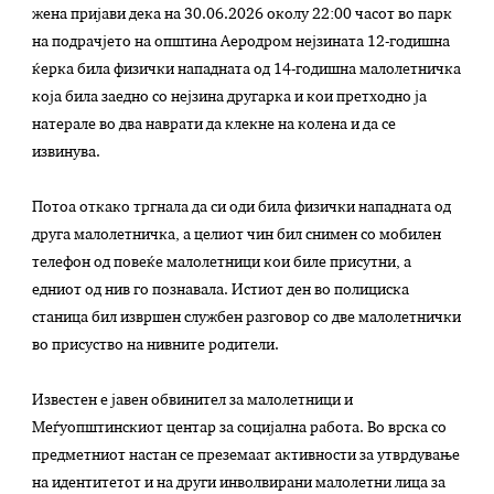
жена пријави дека на 30.06.2026 околу 22:00 часот во парк
на подрачјето на општина Аеродром нејзината 12-годишна
ќерка била физички нападната од 14-годишна малолетничка
која била заедно со нејзина другарка и кои претходно ја
натерале во два наврати да клекне на колена и да се
извинува.
Потоа откако тргнала да си оди била физички нападната од
друга малолетничка, а целиот чин бил снимен со мобилен
телефон од повеќе малолетници кои биле присутни, а
едниот од нив го познавала. Истиот ден во полициска
станица бил извршен службен разговор со две малолетнички
во присуство на нивните родители.
Известен е јавен обвинител за малолетници и
Меѓуопштинскиот центар за социјална работа. Во врска со
предметниот настан се преземаат активности за утврдување
на идентитетот и на други инволвирани малолетни лица за