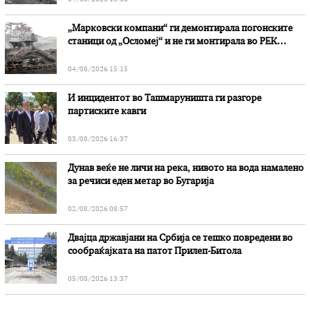
„Марковски компани“ ги демонтирала погонските
станици од „Осломеј“ и не ги монтирала во РЕК
„Битола“, стои во вештачењето на обвинителството
04/08/2026 15:15
И инцидентот во Ташмаруништa ги разгоре
партиските кавги
03/08/2026 16:37
Дунав веќе не личи на река, нивото на вода намалено
за речиси еден метар во Бугарија
02/08/2026 08:57
Двајца државјани на Србија се тешко повредени во
сообраќајката на патот Прилеп-Битола
05/08/2026 13:37