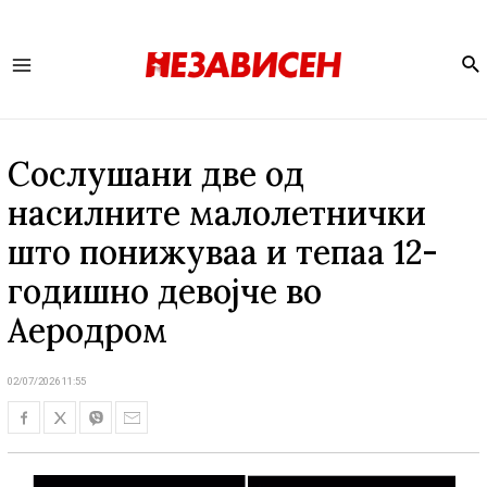
Se
Main
Menu
Сослушани две од
насилните малолетнички
што понижуваа и тепаа 12-
годишно девојче во
Аеродром
02/07/2026 11:55