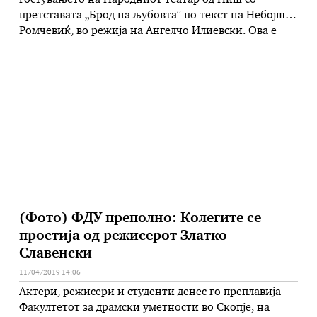
гостувањето на Народниот театар од Ниш со
претставата „Брод на љубовта“ по текст на Небојша
Ромчевиќ, во режија на Ангелчо Илиевски. Ова е
прво и возвратно гостување на нишкиот театар во
ДТС кој во март на нивната сцена учествуваше со
претставата „Фестен“ на меѓународниот фестивал
„Театар на крстопат“. На матичната …
(Фото) ФДУ преполно: Колегите се
простија од режисерот Златко
Славенски
11/04/2019 14:06
Актери, режисери и студенти денес го преплавија
Факултетот за драмски уметности во Скопје, на