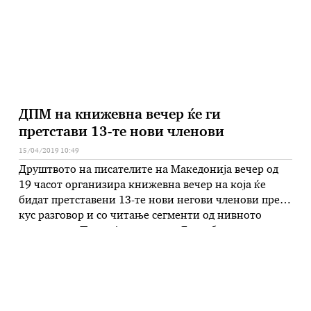
посетата ќе остварат средба со претседателот …
ДПМ на книжевна вечер ќе ги
претстави 13-те нови членови
15/04/2019 10:49
Друштвото на писателите на Македонија вечер од
19 часот организира книжевна вечер на која ќе
бидат претставени 13-те нови негови членови преку
кус разговор и со читање сегменти од нивното
творештво. Петар Андоновски, Елизабета
Бандиловска, Марија Гиревска, Мерсиха
Исмајловска, Александра Јуруковска, Славчо
Ковилоски, Ели Маказлиева, Виолета Мартиновска,
Бранко Прља, Сузана В. Спасовска, Ана Стојановска,
Снежана …