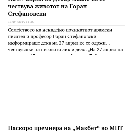
чествува животот на Горан
Стефановски
16/04/2019 11:35
Семејството на ненадејно починатиот драмски
писател и професор Горан Стефановски
информираше дека на 27 април ќе се одржи
чествување на неговото лик и дело. „На 27 април на
неговиот 67ми роденден, сабота, во Дебар маало
(кај кругчето карши Наџак), прво ќе се сади дрво во
малото паркче, а потоа ќе има кратки читања,
проекции на …
Наскоро премиера на „Макбет“ во МНТ