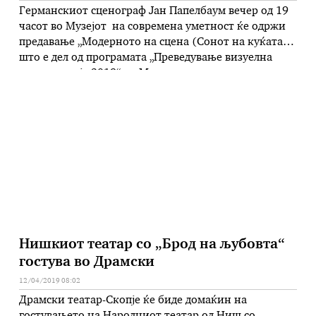
Германскиот сценограф Јан Папелбаум вечер од 19
часот во Музејот на современа уметност ќе одржи
предавање „Модерното на сцена (Сонот на куќата)“,
што е дел од програмата „Преведување визуелна
драматургија 2019“ на Македонскиот центар на
Интернационалниот театарски институт. Јан
Папелбаум е еден од најинвентивните современи
театарски сценографи во германскиот и европски
театар, резидентен сценограф во …
Нишкиот театар со „Брод на љубовта“
гостува во Драмски
12/04/2019 08:02
Драмски театар-Скопје ќе биде домаќин на