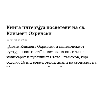
Книга интервјуа посветени на св.
Климент Охридски
15/04/2019 09:22
„Свети Климент Охридски и македонскиот
културен контекст” е насловена книгата на
новинарот и публицист Свето Стаменов, која
содржи 16 интервјуа реализирани во серијалот на
Македонското радио – Радио Скопје за
одбележувањето 1100 години од упокојувањето на
свети Климент Охридски. Се работи за разговори
со универзитетски професори, македонисти,
писатели, богослови, културолози, познавaчи и
почитувачи на грандиозното дело на свети Климент
…