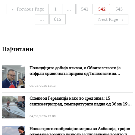
рефлектира неговото минато, детство, стравови,
Навигација
←
Previous Page
1
…
541
542
543
сомнежи… Но секако, ова е само еден …
на
…
615
Next Page
→
написи
Најчитани
Полицајците добија откази, а Обвителството ја
отфрли кривичната пријава од Тошковски за
наводни злоупотреби
06/08/2026 15:13
Сцени од Германија како во сред зима: 15
сантиметри град, температурата падна од 36 на 19
степени
04/08/2026 13:08
Нови строги сообраќајни мерки во Aлбанија, трајно
одземање возачка дозвола за управување возило под