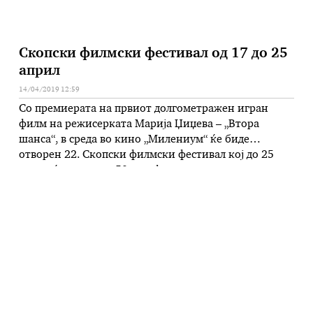
Скопски филмски фестивал од 17 до 25
април
14/04/2019 12:59
Со премиерата на првиот долгометражен игран
филм на режисерката Марија Џиџева – „Втора
шанса“, в среда во кино „Милениум“ ќе биде
отворен 22. Скопски филмски фестивал кој до 25
април ќе прикаже 50-ина филмови во неколку
програми. Македонско-српската копродукција
„Втора шанса“, кој работно беше насловен „Жртва“,
испреплетува приказни за три жени кои се
обидуваат да …