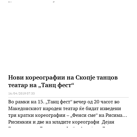
Концертот содржи богата музичко-сценска
програма во која ќе бидат изведени многу
фрагменти од кореографии, вокални и оркестарски
изведби од нивниот понов репертоар, од 2000
година до денес. Ќе учествуваат …
Нови кореографии на Скопје танцов
театар на „Танц фест“
16/04/2019 07:33
Во рамки на 15. „Танц фест“ вечер од 20 часот во
Македонскиот народен театар ќе бидат изведени
три кратки кореографии – „Фенси сме“ на Рисима
Рисимкин и две на младите кореографи Дејан
Битровски – „Луцидниот Јос“ и Адријана Данчевска
– .„Скеч“. Битровски ја создава „Луцидниот Јос“ на