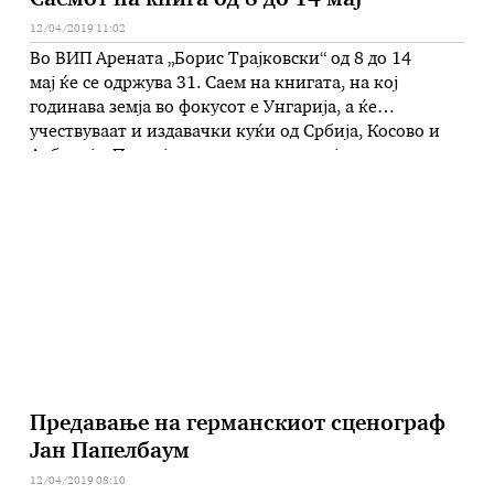
Саемот на книга од 8 до 14 мај
12/04/2019 11:02
Во ВИП Арената „Борис Трајковски“ од 8 до 14
мај ќе се одржува 31. Саем на книгата, на кој
годинава земја во фокусот е Унгарија, а ќе
учествуваат и издавачки куќи од Србија, Косово и
Албанија. Покрај понудата на изданија со саемски
попусти, планирани се и промоции и средби со
автори. -Подготовките се во завршна фаза. Како и
секоја година …
Предавање на германскиот сценограф
Јан Папелбаум
12/04/2019 08:10