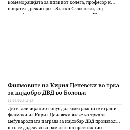
комеморацијата за нивниот колега, професор и
пријател , режисерот Златко Славенски, кој
ненадејно почина во понеделникот на 53 години.
Со солзи во очите и тага во душата за последен пат
се простија од Славенски кој до крајот на овој
семестар требаше …
Филмовите на Кирил Ценевски во трка
за најдобро ДВД во Болоња
11/04/2019 13:15
Дигитализираниот опус долгометражните играни
филмови на Кирил Ценевски влезе во трка за
меѓународната награда за најдобар ДВД производ
што се доделува во рамките на престижниот