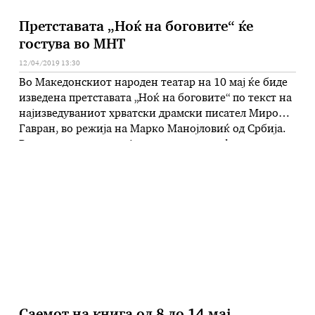
Претставата „Ноќ на боговите“ ќе
гостува во МНТ
12/04/2019 13:30
Во Македонскиот народен театар на 10 мај ќе биде
изведена претставата „Ноќ на боговите“ по текст на
најизведуваниот хрватски драмски писател Миро
Гавран, во режија на Марко Манојловиќ од Србија.
Во оваа трагикомедија со елементи на фарса играат
српските актери Војин Ќетковиќ во улогата на
Луј XIV, Дејан Луткиќ во улогата на Дворскиот шут и
Небојша …