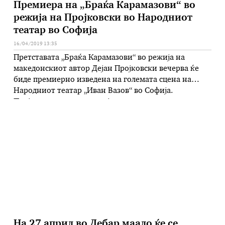
Премиера на „Браќа Карамазови“ во
режија на Пројковски во Народниот
театар во Софија
16/04/2019 13:35
Претставата „Браќа Карамазови“ во режија на
македонскиот автор Дејан Пројковски вечерва ќе
биде премиерно изведена на големата сцена на
Народниот театар „Иван Вазов“ во Софија.
Пројковски го режира најголемиот проект за оваа
сезона на сцената на водечкиот бугарски театар и
еден од најважните европски театарски центри, а
претставата е дел и од официјалната програма на …
На 27 април во Дебар маало ќе се