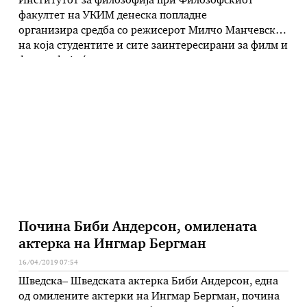
Институтот за филозофија при Филозофскиот
факултет на УКИМ денеска попладне
организира средба со режисерот Милчо Манчевски,
на која студентите и сите заинтересирани за филм и
филозофија ќе може да разговараат со познатиот
филмски автор. Настанот е насловен „Филозофијата
и филмското дело на Милчо Манчевски“ и ќе почне
во 16 часот со прикажување на последните
остварувања на Манчевски – краткиот филм „Крајот
…
Почина Биби Андерсон, омилената
актерка на Ингмар Бергман
16/04/2019 07:54
Шведска– Шведската актерка Биби Андерсон, една
од омилените актерки на Ингмар Бергман, почина