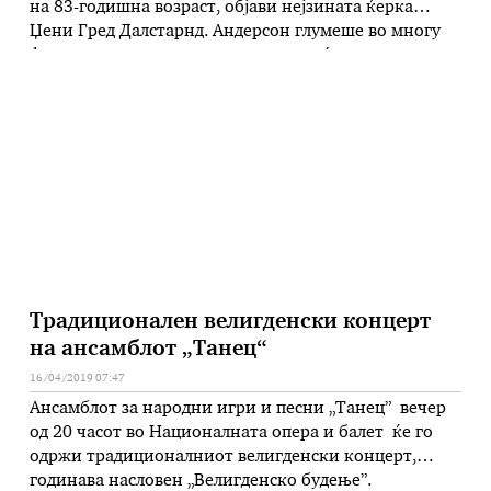
на 83-годишна возраст, објави нејзината ќерка
Џени Гред Далстарнд. Андерсон глумеше во многу
филмови на шведскиот режисер, меѓу кои и
„Седмиот печат” во 1957 година, „Диви јагоди” од
истата година и „Персона” од 1966 година. Таа на
петнаесетгодишна возраст почнала да соработува …
Традиционален велигденски концерт
на ансамблот „Танец“
16/04/2019 07:47
Ансамблот за народни игри и песни „Танец” вечер
од 20 часот во Националната опера и балет ќе го
одржи традиционалниот велигденски концерт,
годинава насловен „Велигденско будење”.