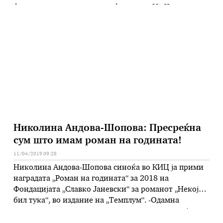
фестивал на реставрирани филмови „Ил Чинема
ритровато“ во Болоња, Италија. Заедно со
изданието “Кирил Ценевски” во финалето влегоа и
изданија посветени на режисерите Денис Хопер,
Мајкл Чимино, Ингмар Бергман, Бернардо …
Николина Андова-Шопова: Пресреќна
сум што имам роман на годината!
11/04/2019 09:28
Николина Андова-Шопова синоќа во КИЦ ја прими
наградата „Роман на годината“ за 2018 на
Фондацијата „Славко Јаневски“ за романот „Некој
бил тука“, во издание на „Темплум“. -Одамна
размислував да напишам приказна за човек кој е
заробен и зависен од просторот во кој се