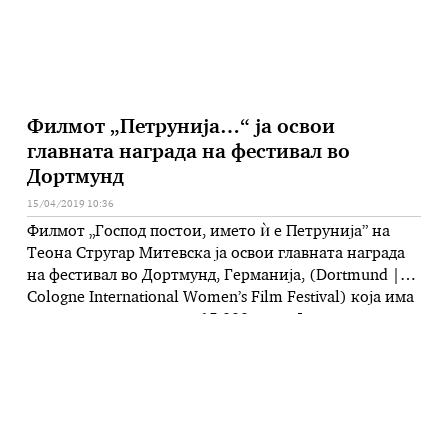
Филмот „Петрунија…“ ја освои
главната награда на фестивал во
Дортмунд
15/04/2019 10:36
Филмот „Господ постои, името ѝ е Петрунија” на
Теона Стругар Митевска ја освои главната награда
на фестивал во Дортмунд, Германија, (Dortmund |
Cologne International Women’s Film Festival) која има
и парична вредност од 15.000 евра. Фестивалот се
оджуваше од 9 до 14 април. Посветен е на женски
автори и во главната конуренција се избираат само
…