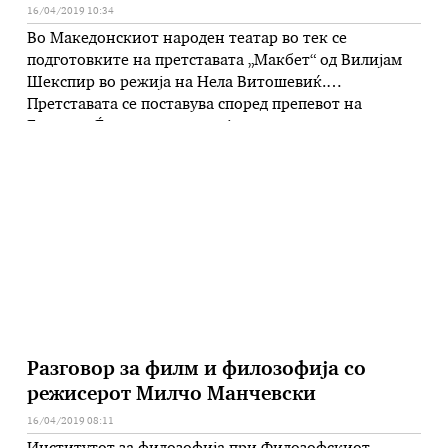
16/04/2019 10:34
Во Македонскиот народен театар во тек се
подготовките на претставата „Макбет“ од Вилијам
Шекспир во режија на Нела Витошевиќ.
Претставата се поставува според препевот на
Богомил Ѓузел со адаптација на текстот од страна на
режисерката Витошевиќ. Сценографијата за
претставата се подготвува според замислата на
Костантин Трпеноски, костимите ги креира Роза
Трајческа – Ристовска, а композитор …
Разговор за филм и филозофија со
режисерот Милчо Манчевски
16/04/2019 08:11