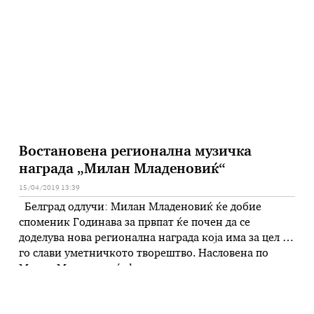
музика на Дулелуд, видеото и фотографијата се на
…
Востановена регионална музичка
награда „Милан Младеновиќ“
15/04/2019 13:39
Белград одлучи: Милан Младеновиќ ќе добие
споменик Годинава за првпат ќе почен да се
доделува нова регионална награда која има за цел да
го слави уметничкото творештво. Насловена по
Милан Младеновиќ, фронтмен и основач на
култниот бенд „Екатерина Велика“. „Наградата ќе се
доделува за музичко дело со извонредна уметничка