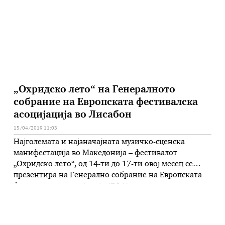
вредност и секоја година на …
„Охридско лето“ на Генералното
собрание на Европската фестивалска
асоцијација во Лисабон
15/04/2019 11:03
Најголемата и најзначајната музичко-сценска
манифестација во Македонија – фестивалот
„Охридско лето“, од 14-ти до 17-ти овој месец се
презентира на Генерално собрание на Европската
фестивалска асоцијација (ЕФА) што се одржува во
Лисабон, Португалија. Директорката на „Охридско
лето“, Наташа Поповиќ и претседателката на
Управниот одбор, Нина Момировска, во рамки на