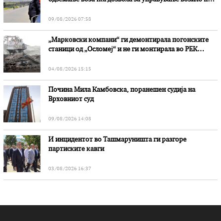
дејство на алкохол и големи парични казни
09/08/2026 07:58
„Марковски компани“ ги демонтирала погонските
станици од „Осломеј“ и не ги монтирала во РЕК
„Битола“, стои во вештачењето на обвинителството
04/08/2026 15:15
Почина Мила Камбовска, поранешен судија на
Врховниот суд
09/08/2026 14:08
И инцидентот во Ташмаруништa ги разгоре
партиските кавги
03/08/2026 16:37