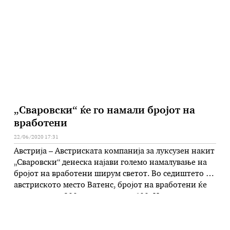
Владејачкиот СДСМ со фокус врз инвестирање во
луѓето и во технолошкиот развој, но и опстојување
на …
„Сваровски“ ќе го намали бројот на
вработени
22/06/2020 17:31
Австрија – Австриската компанија за луксузен накит
„Сваровски“ денеска најави големо намалување на
бројот на вработени ширум светот. Во седиштето во
австриското место Ватенс, бројот на вработени ќе
се намали за 200, а во светот за 600. Исто така е
одлучено да се работи со скратено работно време до
крајот на септември, а тоа се однесува на …