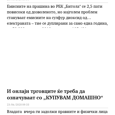
Емисиите на прашина во РЕК „Битола“ се 2,5 пати
повисоки од дозволеното, но најголем проблем
стануваат емисиите на сулфур диоксид од
електраната – тие се дуплирани за само една година,
од 52.823 тони во 2018 година во 105.431 тони во
2019 година. Со ова трите блока во комбинатот
станаа инсталација со најголеми емисии на сулфур
…
И онлајн трговците ќе треба да
означуваат со „КУПУВАМ ДОМАШНО“
23/06/2020 09:33
Владата вчера ги задолжи правните и физички лица