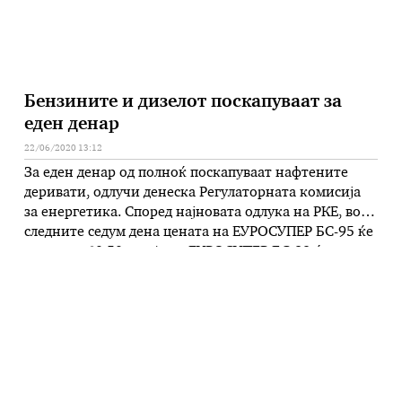
Бензините и дизелот поскапуваат за
еден денар
22/06/2020 13:12
За еден денар од полноќ поскапуваат нафтените
деривати, одлучи денеска Регулаторната комисија
за енергетика. Според најновата одлука на РКЕ, во
следните седум дена цената на ЕУРОСУПЕР БС-95 ќе
изнесува 60,50 ден/лит, ЕУРОСУПЕР БС-98 ќе се
продава по 62,50 ден/лит, а малопродажната цена
на дизелот ќе изнесува 52 ден/лит. Поскапо за еден
денар ќе биде и Екстра …