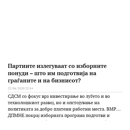
првиот сет економски мерки, наведува Ангеловска,
погодените компании и вршителите на дејност
имаа можност да …
Партиите излегуваат со изборните
понуди – што им подготвија на
граѓаните и на бизнисот?
22/06/2020 22:54
СДСМ со фокус врз инвестирање во луѓето и во
технолошкиот развој, но и опстојување на
политиката за добро платени работни места. ВМРО-
ДПМНЕ покрај изборната програма подготви и
преодна стратегија за надминување на постојната
здравствена и економска криза Мирче Јовановски