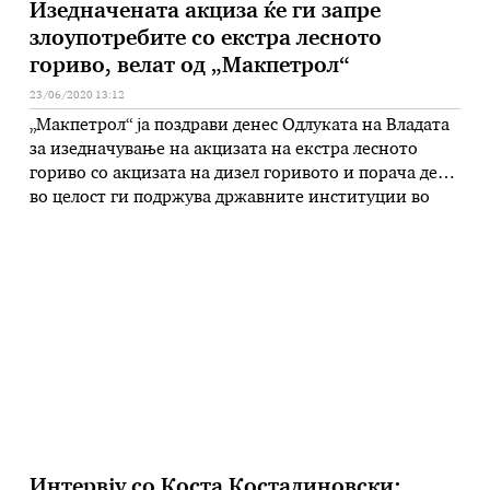
Изедначената акциза ќе ги запре
злоупотребите со екстра лесното
гориво, велат од „Макпетрол“
23/06/2020 13:12
„Макпетрол“ ја поздрави денес Одлуката на Владата
за изедначување на акцизата на екстра лесното
гориво со акцизата на дизел горивото и порача дека
во целост ги подржува државните институции во
носењето на вакви одлуки кои, како што велат, се
во интерес на државата и граѓаните. -Одлуката за
изедначување на акцизата на екстра лесното гориво
со …
Интервју со Коста Костадиновски: