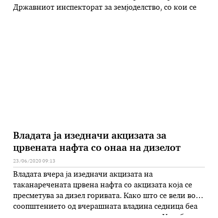
Државниот инспекторат за земјоделство, со кои се
олеснуваат условите за упис во регистарот на
производители на вино на физички лица и мали
винарски визби, и ја намали за висината за
надоместокот од …
Владата ја изедначи акцизата за
црвената нафта со онаа на дизелот
23/06/2020 09:13
Владата вчера ја изедначи акцизата на
таканаречената црвена нафта со акцизата која се
пресметува за дизел горивата. Како што се вели во
соопштението од вчерашната владина седница беа
донесени изменување и дополнување на Уредбата