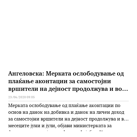
со законска сила за примена на Законот за акцизите
за време на вонредна состојба со кои се изедначи
акцизата на маслото …
Ангеловска: Мерката ослободување од
плаќање аконтации за самостојни
вршители на дејност продолжува и во
јуни и јули
23/06/2020 09:05
Мерката ослободување од плаќање аконтации по
основ на данок на добивка и данок на личен доход
за самостојни вршители на дејност продолжува и во
месеците јуни и јули, објави министерката за
финансии на својот профил на Фејсбук. Како дел од