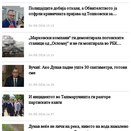
Полицајците добија откази, а Обвителството ја
отфрли кривичната пријава од Тошковски за
наводни злоупотреби
06/08/2026 15:13
„Марковски компани“ ги демонтирала погонските
станици од „Осломеј“ и не ги монтирала во РЕК
„Битола“, стои во вештачењето на обвинителството
04/08/2026 15:15
Вучиќ: Ако Дунав падне уште 30 сантиметри, готови
сме
01/08/2026 16:28
И инцидентот во Ташмаруништa ги разгоре
партиските кавги
03/08/2026 16:37
Дунав веќе не личи на река, нивото на вода намалено