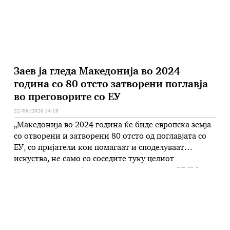
комуникациски технологии, остро …
Заев ја гледа Македонија во 2024
година со 80 отсто затворени поглавја
во преговорите со ЕУ
22/06/2020 14:19
„Македонија во 2024 година ќе биде европска земја
со отворени и затворени 80 отсто од поглавјата со
ЕУ, со пријатели кои помагаат и споделуваат
искуства, не само со соседите туку целиот
демократски свет“, рече денес лидерот на СДСМ
Зоран заев, одговарајќи на новинарско прашање,
каде ја гледа земјата на крајот на мандатот на
идната влада. …