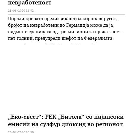
невработеност
23/06/2020 11:42
Поради кризата предизвикана од коронавирусот,
бројот на невработени во Германија може да ја
надмине границата од три милиони за првпат после
пет години, предупреди шефот на Федералната
агенција за труд (БА), Детлеф Шеле. – Во текот на
летото, најверојатно, ќе ја поминеме границата од
три милиони невработени, изјави Шеле за „Зидојче
Цајтунг“. Последниот пат во …
„Еко-свест“: РЕК „Битола“ со највисоки
емисии на сулфур диоксид во регионот
23/06/2020 10:50