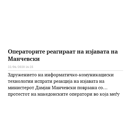
Операторите реагираат на изјавата на
Манчевски
22/06/2020 16:25
Здружението на информатичко-комуникациски
технологии испрати реакција на изјавата на
министерот Дамјан Манчевски поврзана со
протестот на македонските оператори во која меѓу
другото вели дека со прекинот на телевизиските
канали од страна на операторите е направена
повреда на членот 115 од Законот за електронски
комуникации. -Носечките оператори во земјава
претставени преку Здружението на информатичко-