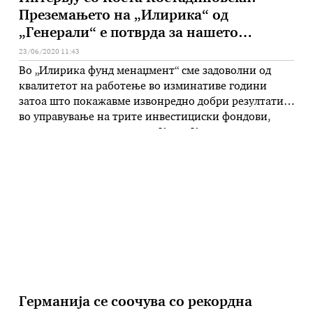
Преземањето на „Илирика“ од
„Генерали“ е потврда за нашето
успешно работење
23/06/2020 11:43
Во „Илирика фунд менаџмент“ сме задоволни од
квалитетот на работење во изминативе години
затоа што покажавме извонредно добри резултати
во управување на трите инвестициски фондови,
вели извршниот директор Коста Костадиновски
Мирче Јовановски Економските активности и
покрај корона кризата не сопираат. Доказ за тоа е и
вчерашната информација дека „Генерали
инвестмент“ Словенија е во процес …
Германија се соочува со рекордна