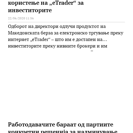
користење на „eTrader“ за
инвеститорите
22/06/2020 11:56
Одборот на директори одлучи продуктот на
Македонската берза за електронско тргување преку
интернет „eTrader“ – што им е достапен на
инвеститорите преку нивните брокери и им
овозможува далечинско тргување на Берзата, да
продолжи да се користи бесплатно и по
завршувањето на вонредната состојба, односно до
30 септември оваа година. Како што информираат
денеска од Македонската …
Работодавачите бараат од партиите
конкретни решенија за надминување