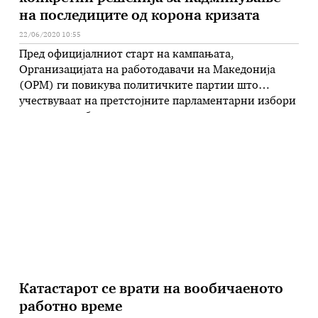
на последиците од корона кризата
22/06/2020 10:55
Пред официјалниот старт на кампањата,
Организацијата на работодавачи на Македонија
(ОРМ) ги повикува политичките партии што
учествуваат на претстојните парламентарни избори
во своите изборни програми да понудат конкретни
решенија за надминување на економските и
социјалните последици од Ковид-19 пандемијата.
ОРМ очекува изборите да бидат успешни и да
овозможат брзо формирање на стабилни
институции кои, преку …
Катастарот се врати на вообичаеното
работно време