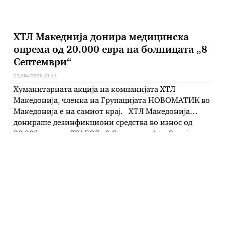
ХТЛ Македнија донира медицинска
опрема од 20.000 евра на болницата „8
Септември“
22/06/2020 13:11
Хуманитарната акција на компанијата ХТЛ
Македонија, членка на Групацијата НОВОМАТИК во
Македонија е на самиот крај. ХТЛ Македонија
донираше дезинфикциони средства во износ од
20.000 евра во ЈЗУ ГОБ „8 Септември“ во Скопје, во
која веќе беа донирани и болнички кревети во
истиот износ или вкупно, оваа компанија донираше
40.000 евра во соодветна медицинска …