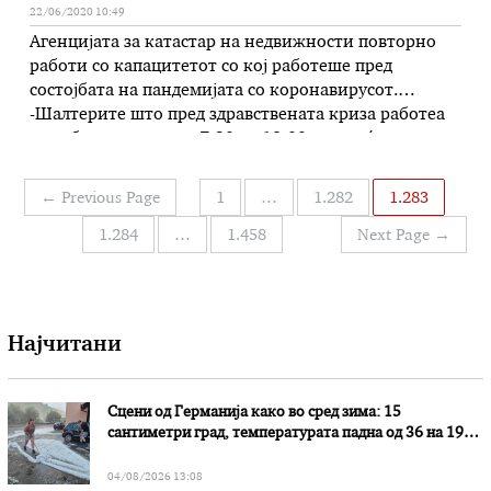
22/06/2020 10:49
Агенцијата за катастар на недвижности повторно
работи со капацитетот со кој работеше пред
состојбата на пандемијата со коронавирусот.
-Шалтерите што пред здравствената криза работеа
со работно време од 7:30 до 18:00 часот, ќе
продолжат да работат со истото работно време. Тоа
важи и за Центарот за катастар на недвижности –
Навигација
←
Previous Page
1
…
1.282
1.283
Скопје, чие работно време на …
на
1.284
…
1.458
Next Page
→
написи
Најчитани
Сцени од Германија како во сред зима: 15
сантиметри град, температурата падна од 36 на 19
степени
04/08/2026 13:08