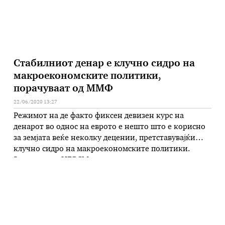
Стабилниот денар е клучно сидро на
макроекономските политики,
порачуваат од ММФ
22/06/2020 13:27
Режимот на де факто фиксен девизен курс на
денарот во однос на еврото е нешто што е корисно
за земјата веќе неколку децении, претставувајќи
клучно сидро на макроекономските политики.
Знаеме дека НБРСМ останува силно посветена на
одржување на стабилноста на девизниот курс. Ова
во интервју за МИА го истакнаа шефицата на
мисијата на ММФ за …