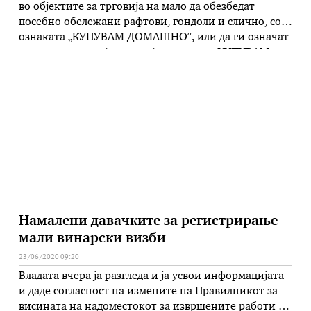
во објектите за трговија на мало да обезбедат
посебно обележани рафтови, гондоли и слично, со
ознаката „КУПУВАМ ДОМАШНО“, или да ги означат
со видна ознака/етикета/налепница „КУПУВАМ
ДОМАШНО” заради нивно лесно
препознавање. Обврската важи и за продажбата
преку интернет, со тоа што македонските
производи и услуги ќе треба да …
Намалени давачките за регистрирање
мали винарски визби
23/06/2020 09:20
Владата вчера ја разгледа и ја усвои информацијата
и даде согласност на измените на Правилникот за
висината на надоместокот за извршените работи на