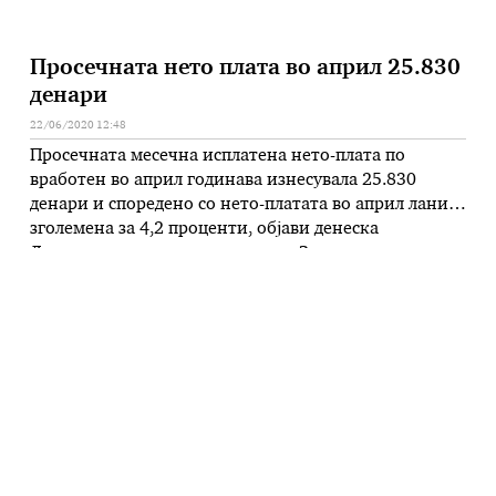
Просечната нето плата во април 25.830
денари
22/06/2020 12:48
Просечната месечна исплатена нето-плата по
вработен во април годинава изнесувала 25.830
денари и споредено со нето-платата во април лани е
зголемена за 4,2 проценти, објави денеска
Државниот завод за статистика. Зголемувањето се
должи, пред сѐ, на повисоката просечната месечна
исплатена нето-плата по вработен во секторите:
Образование (12 проценти), Други услужни
дејности (6,9 проценти) и Дејности …