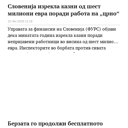
Словенија изрекла казни од шест
милиони евра поради работа на „црно“
22/06/2020 12:28
Управата за финансии на Словенија (ФУРС) објави
дека минатата година изрекла казни поради
непријавени работници во висина од шест милиони
евра. Инспекторите во борбата против сивата
економија и непријавените работници направиле
вкупно 11.982 контроли, од кој во 22,3 отсто од
случаите утврдиле и санкционирале неправилности.
Владината Комисија за спречување на илегалната
економија во извештај објавен …
Берзата го продолжи бесплатното