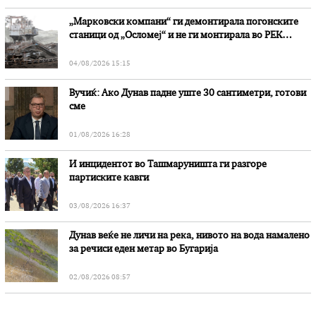
„Марковски компани“ ги демонтирала погонските
станици од „Осломеј“ и не ги монтирала во РЕК
„Битола“, стои во вештачењето на обвинителството
04/08/2026 15:15
Вучиќ: Ако Дунав падне уште 30 сантиметри, готови
сме
01/08/2026 16:28
И инцидентот во Ташмаруништa ги разгоре
партиските кавги
03/08/2026 16:37
Дунав веќе не личи на река, нивото на вода намалено
за речиси еден метар во Бугарија
02/08/2026 08:57