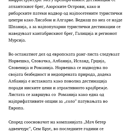
инфраструктура. Меѓу препорачаните дестинации се
атлантскиот брег, Азорските Острови, како и
рибарските патеки надвор од најпосетените туристички
центри како Лисабон и Алгарве. Веднаш по неа се најде
Шпанија, а за најпопуларни туристички дестинации се
наведуваат кантабрискиот брег, Галиција и регионот
Мурсија.
Во останатиот дел од европската ранг-листа следуваат
Норвешка, Словачка, Албанија, Исланд, Грција,
Словенија и Романија. Норвешка се издвојува по
својата безбедност и недопрената природа, додека
Албанија е истакната како поволна дестинација
поради ниските цени и атрактивното крајбрежје.
Листата се завршува со Романија како една од
најприфатливите опции за „соло“ патувањата во
Европа.
Според соосновачот на компанијата „Мач бетер
адвенчурс“, Сем Брус, во последните години се