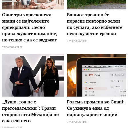
Овие три хороскопски
Вашиот тревник ќе
знаци се најголемите
порасне повторно зелен
срцекршачи: Лесно
по сушата, ако избегнете
привлекуваат внимание,
неколку летни грешки
но тешко е да се задржат
07/08/2026 18:08
07/08/2026 21:08
„Душо, тоа не е
Голема промена во Gmail:
претседателски“: Трамп
Се укинува една од
открива што Меланија не
најпопуларните опции
сака кај него
07/08/2026 14:08