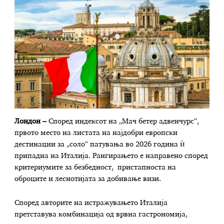
Лондон –
Според индексот на „Мач бетер адвенчурс“,
првото место на листата на најдобри европски
дестинации за „соло“ патувања во 2026 година ѝ
припадна на Италија. Рангирањето е направено според
критериумите за безбедност, пристапноста на
оброците и леснотијата за добивање визи.
Според авторите на истражувањето Италија
претставува комбинација од врвна гастрономија,