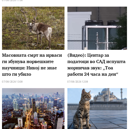
07/08/2026 17:08
Масовната смрт на ирваси
(Видео): Центар за
ги збунува норвешките
податоци во САД испушта
научници: Никој не знае
морничав звук: „Тоа
што ги убило
работи 24 часа на ден“
07/08/2026 13:08
07/08/2026 12:08