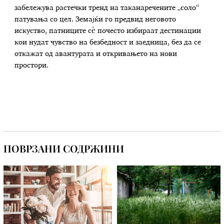
забележува растечки тренд на таканаречените „соло“
патувања со цел. Земајќи го предвид неговото
искуство, патниците сè почесто избираат дестинации
кои нудат чувство на безбедност и заедница, без да се
откажат од авантурата и откривањето на нови
простори.
ПОВРЗАНИ СОДРЖИНИ