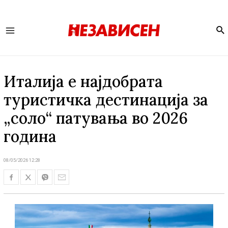
Se
Main
Menu
Италија е најдобрата
туристичка дестинација за
„соло“ патувања во 2026
година
08/05/2026 12:28