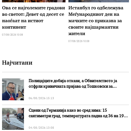
Ова се најголемите градови
Истанбул го одбележува
во светот: Девет од десет се
Меѓународниот ден на
наоѓаат на истиот
мачките со приказна за
континент
своите најшармантни
жители
07/08/2026 10:08
07/08/2026 10:08
Најчитани
Полицајците добија откази, а Обвителството ја
отфрли кривичната пријава од Тошковски за
наводни злоупотреби
06/08/2026 15:13
Сцени од Германија како во сред зима: 15
сантиметри град, температурата падна од 36 на 19
степени
04/08/2026 13:08