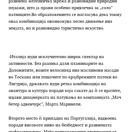
развиена железничка мрежа и разновидни природни
пејзажи, што ја прави особено привлечна за „соло“
патниците.Во образложението се нагласува дека токму
оваа комбинација овозможува лесно движење низ
земјата, но и разновидно туристичко искуство.
-Италија нуди исклучително широк спектар на
активности. Без разлика дали планинарите на
Доломитите, возите велосипед низ маслинови насади
во Тоскана или пешачите по крајбрежните патеки во
Лигурија, државата нуди ретка комбинација на
авантура и култура поради која сакате да ѝ се вратите,
изјави дизајнерката на патувања во компанијата „Мач
бетер адвенчурс“, Марта Маринели.
Второто место ѝ припадна на Португалија, издвоена
поради високото ниво на безбедност и развиената