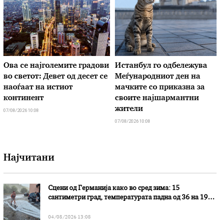
Ова се најголемите градови
Истанбул го одбележува
во светот: Девет од десет се
Меѓународниот ден на
наоѓаат на истиот
мачките со приказна за
континент
своите најшармантни
жители
07/08/2026 10:08
07/08/2026 10:08
Најчитани
Сцени од Германија како во сред зима: 15
сантиметри град, температурата падна од 36 на 19
степени
04/08/2026 13:08