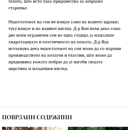
телото, што исто така придонесува за забрзано
стареење.
Недостатокот на сон не влијае само на вашето здравје,
туку влијае и на вашиот изглед. Д-р Вон вели дека само
две ноќи ограничен сон во една студија ја намалиле
хидратацијата и еластичноста на кожата. Д-р Вуд
истакнува дека недостатокот на сон може да го наруши
производството на колаген и еластин, што може да
предизвика кожата побрзо да ја изгуби својата
цврстина и младешки изглед.
ПОВРЗАНИ СОДРЖИНИ