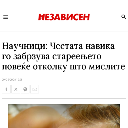
Se
Main
Menu
Научници: Честата навика
го забрзува стареењето
повеќе отколку што мислите
29/05/2026 12:08