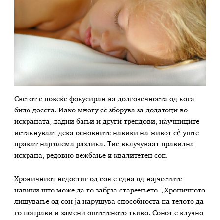
Светот е повеќе фокусиран на долговечноста од кога
било досега. Иако многу се зборува за додатоци во
исхраната, ладни бањи и други трендови, научниците
истакнуваат дека основните навики на живот сè уште
прават најголема разлика. Тие вклучуваат правилна
исхрана, редовно вежбање и квалитетен сон.
Хроничниот недостиг од сон е една од најчестите
навики што може да го забрза стареењето. „Хроничното
лишување од сон ја нарушува способноста на телото да
го поправи и замени оштетеното ткиво. Сонот е клучно