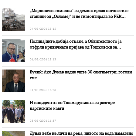
„Марковски компани“ ги демонтирала погонските
станици од „Осломеј“ и не ги монтирала во РЕК
„Битола“, стои во вештачењето на обвинителството
04/08/2026 15:15
Полицајците добија откази, а Обвителството ја
отфрли кривичната пријава од Тошковски за
наводни злоупотреби
06/08/2026 15:13
Вучиќ: Ако Дунав падне уште 30 сантиметри, готови
сме
01/08/2026 16:28
И инцидентот во Ташмаруништa ги разгоре
партиските кавги
03/08/2026 16:37
Дунав веќе не личи на река, нивото на вода намалено