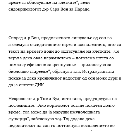
време за обновување на клетките“, вели
ендокринологот д-р Сара Вон за Параде.
Според д-р Вон, продолженото лишување од сон го
зголемува оксидативниот стрес и воспалението, што со
текот на времето води до оштетување на клетките. „Се
верува дека оваа нерамнотежа – поголема штета со
помалку ефикасно закрепнување – придонесува за
биолошко стареење“, објаснува таа. Истражувањата
покажаа дека хроничниот недостиг од сон може дури и
да ја оштети ДНК.
Неврологот д-р Томи Вуд, исто така, предупредува на
последиците. „Ако кортизолот остане покачен долго
време, тоа може да ја наруши имунолошката
функција“, забележува тој. Тој додава дека
недостатокот на сон го поттикнува воспалението во