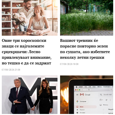
Овие три хороскопски
Вашиот тревник ќе
знаци се најголемите
порасне повторно зелен
срцекршачи: Лесно
по сушата, ако избегнете
привлекуваат внимание,
неколку летни грешки
но тешко е да се задржат
07/08/2026 18:08
07/08/2026 21:08