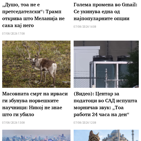
„Душо, тоа не е
Голема промена во Gmail:
претседателски“: Трамп
Се укинува една од
открива што Меланија не
најпопуларните опции
сака кај него
07/08/2026 14:08
07/08/2026 17:08
Масовната смрт на ирваси
(Видео): Центар за
ги збунува норвешките
податоци во САД испушта
научници: Никој не знае
морничав звук: „Тоа
што ги убило
работи 24 часа на ден“
07/08/2026 13:08
07/08/2026 12:08