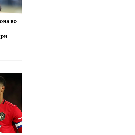
она во
дри