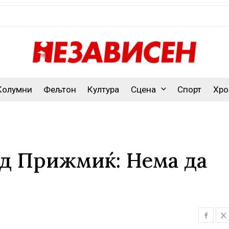
Колумни
Фељтон
Култура
Сцена
Спорт
Хро
од Прижмиќ: Нема да