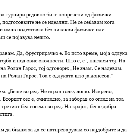
 за турнири редовно биле попречени од физички
 подготовките не се идеални. Не се сеќавам кога
ни имав подготовка без никакви физички или
аш се појавува нешто.
правам. Да, фрустрирачко е. Во исто време, моја одлука
ојба и под овие околности. Што е, е“, нагласи тој. На
на Ролан Гарос, тој одговори: „Не знам. Се надевам.
на Ролан Гарос. Тоа е одлуката што ја донесов.“
Рим. „Беше во ред. Не играв толку лошо. Искрено,
Вториот сет е, очигледно, за заборав со оглед на тоа
 третиот беа сосема во ред. На крајот, беше добра
стига.
м да бидам за да се натпреварувам со најдобрите и да