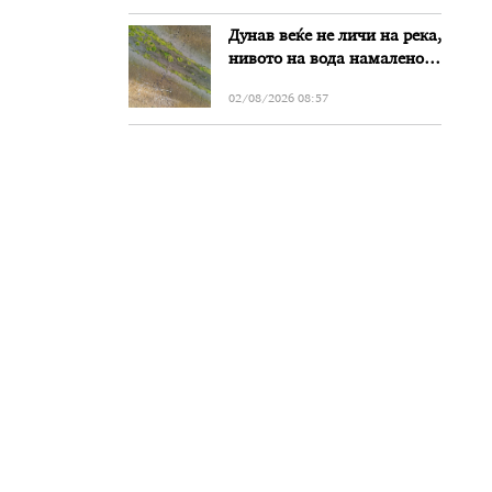
Дунав веќе не личи на река,
нивото на вода намалено
за речиси еден метар во
02/08/2026 08:57
Бугарија