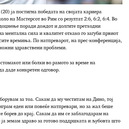
20) ја постигна победата на својата кариера
ло на Мастерсот во Рим со резултат 2:6, 6:2, 6:4. Во
 доцнење поради дождот и долгите претходни
 ментална сила и квалитет откако го загуби првиот
 сите времиња. По натпреварот, на прес-конференција,
 можни здравствени проблеми.
стомакот или болки во рамото за време на
да даде конкретен одговор.
борувам за тоа. Сакам да му честитам на Дино, тој
диграм еден или повеќе натпревари, но за жал беше
се борев до крај. Сакам да им се заблагодарам на
 ја земам здраво за готово поддршката и љубовта што