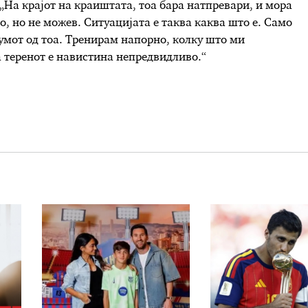
 „На крајот на краиштата, тоа бара натпревари, и мора
о, но не можев. Ситуацијата е таква каква што е. Само
умот од тоа. Тренирам напорно, колку што ми
а теренот е навистина непредвидливо.“