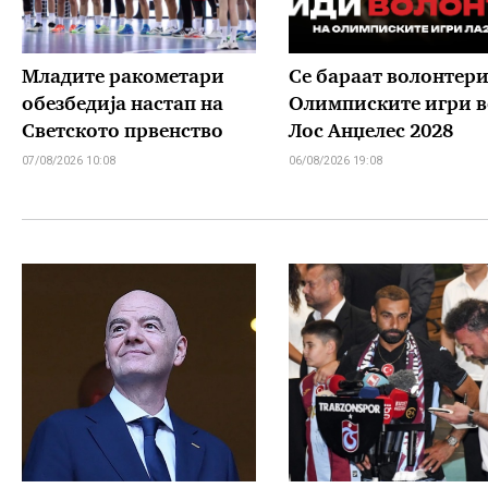
Младите ракометари
Се бараат волонтери
обезбедија настап на
Олимписките игри в
Светското првенство
Лос Анџелес 2028
07/08/2026 10:08
06/08/2026 19:08