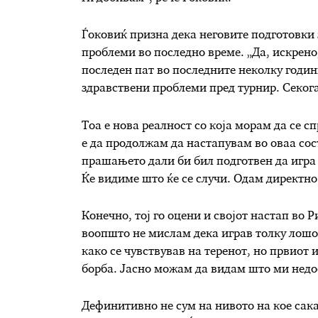
Ѓоковиќ призна дека неговите подготовки
проблеми во последно време. „Да, искрено,
последен пат во последните неколку годи
здравствени проблеми пред турнир. Секог
Тоа е нова реалност со која морам да се с
е да продолжам да настапувам во оваа сост
прашањето дали би бил подготвен да игра 
Ќе видиме што ќе се случи. Одам директно 
Конечно, тој го оцени и својот настап во 
воопшто не мислам дека играв толку лошо. 
како се чувствував на теренот, но првиот и
борба. Јасно можам да видам што ми недо
Дефинитивно не сум на нивото на кое сака