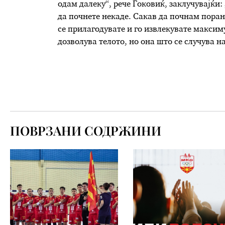
одам далеку“, рече Ѓоковиќ, заклучувајќи:
да почнете некаде. Сакав да почнам поран
се прилагодувате и го извлекувате максим
дозволува телото, но она што се случува н
ПОВРЗАНИ СОДРЖИНИ