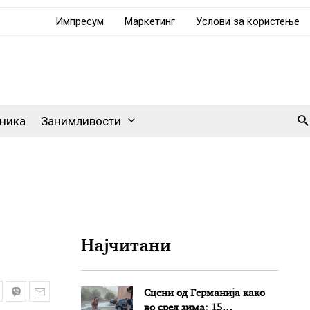
Импресум
Маркетинг
Услови за користење
Se
ника
Занимливости
Најчитани
Сцени од Германија како
во сред зима: 15