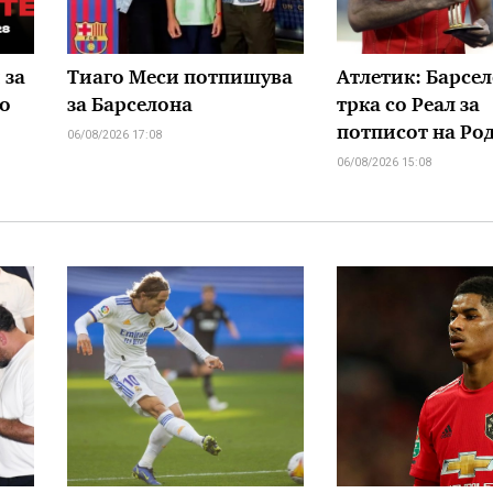
 за
Тиаго Меси потпишува
Атлетик: Барсел
о
за Барселона
трка со Реал за
потписот на Ро
06/08/2026 17:08
06/08/2026 15:08