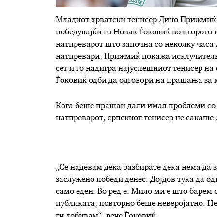
Младиот хрватски тенисер Дино Прижмиќ (
победувајќи го Новак Ѓоковиќ во второто ко
натпреварот што започна со неколку часа
натпревари, Прижмиќ покажа исклучителна
сет и го надигра најуспешниот тенисер на
Ѓоковиќ одби да одговори на прашања за
Кога беше прашан дали имал проблеми со 
натпреварот, српскиот тенисер не сакаше 
„Се надевам дека разбирате дека нема да з
заслужено победи денес. Дојдов тука да о
само еден. Во ред е. Мило ми е што барем 
публиката, повторно беше неверојатно. Не
ги добивам“, рече Ѓоковиќ.