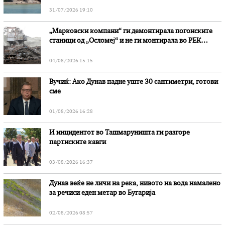
31/07/2026 19:10
„Марковски компани“ ги демонтирала погонските
станици од „Осломеј“ и не ги монтирала во РЕК
„Битола“, стои во вештачењето на обвинителството
04/08/2026 15:15
Вучиќ: Ако Дунав падне уште 30 сантиметри, готови
сме
01/08/2026 16:28
И инцидентот во Ташмаруништa ги разгоре
партиските кавги
03/08/2026 16:37
Дунав веќе не личи на река, нивото на вода намалено
за речиси еден метар во Бугарија
02/08/2026 08:57