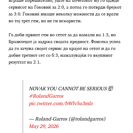
играше порешително, уште на почетокот му го одзеде
сервисот на Ѓоковиќ за 2:0, а потоа го потврди брејкот
за 3:0. Ѓоковиќ имаше неколку можности да се врати
во тој трет гем, но не ги искористи.
Го доби првиот гем во сетот за да намали на 1:3, но
Бразилецот ја задржа својата предност. Фонсека успеа
да го зачува својот сервис до крајот на сетот и да го
добие третиот сет со 6:3, намалувајќи го вкупниот
резултат на 2:1.
NOVAK YOU CANNOT BE SERIOUS 🤯
#RolandGarros
pic.twitter.com/bWlv5u3mlz
— Roland-Garros (@rolandgarros)
May 29, 2026