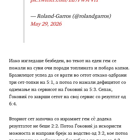
pic.twitter.com/Zd7Pw9FVI1
— Roland-Garros (@rolandgarros)
May 29, 2026
Иако изгледаше безбеден, во текот на еден гем се
пожали на суви очи поради топлината и побара капки.
Бразилецот успеа да се врати во сетот откако одбрани
три сет-топки на 5:1, а потоа го намали дефицитот со
одземање на сервисот на Ѓоковиќ за 5:3. Сепак,
Ѓоковиќ го заврши сетот на свој сервис со резултат од
6:4.
Вториот сет започна со израмнет гем сè додека
резултатот не беше 2:2. Потоа Ѓоковиќ ја искористи
можноста и направи брејк за водство од 3:2, кое потоа