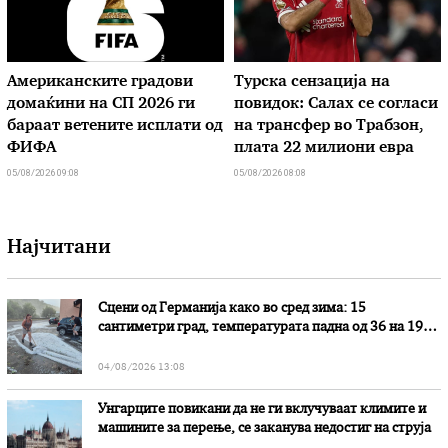
Американските градови
Турска сензација на
домаќини на СП 2026 ги
повидок: Салах се согласи
бараат ветените исплати од
на трансфер во Трабзон,
ФИФА
плата 22 милиони евра
05/08/2026 09:08
05/08/2026 08:08
Најчитани
Сцени од Германија како во сред зима: 15
сантиметри град, температурата падна од 36 на 19
степени
04/08/2026 13:08
Унгарците повикани да не ги вклучуваат климите и
машините за перење, се заканува недостиг на струја