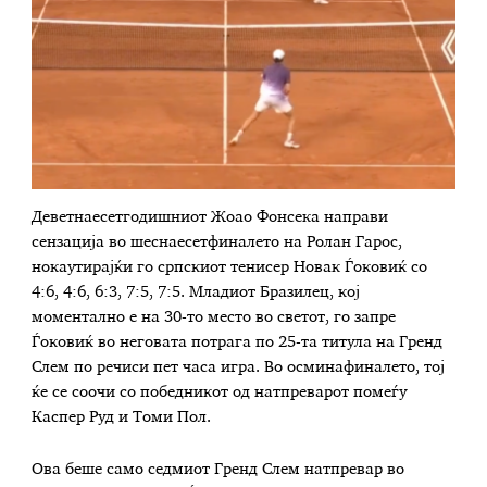
Деветнаесетгодишниот Жоао Фонсека направи
сензација во шеснаесетфиналето на Ролан Гарос,
нокаутирајќи го српскиот тенисер Новак Ѓоковиќ со
4:6, 4:6, 6:3, 7:5, 7:5. Младиот Бразилец, кој
моментално е на 30-то место во светот, го запре
Ѓоковиќ во неговата потрага по 25-та титула на Гренд
Слем по речиси пет часа игра. Во осминафиналето, тој
ќе се соочи со победникот од натпреварот помеѓу
Каспер Руд и Томи Пол.
Ова беше само седмиот Гренд Слем натпревар во