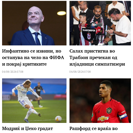
Инфантино се извини, но
Салах пристигна во
останува на чело на ФИФА
Трабзон пречекан од
и покрај критиките
илјадници симпатизери
06/08/2026 07:08
06/08/2026 07:08
Модриќ и Џеко градат
Рашфорд се враќа во