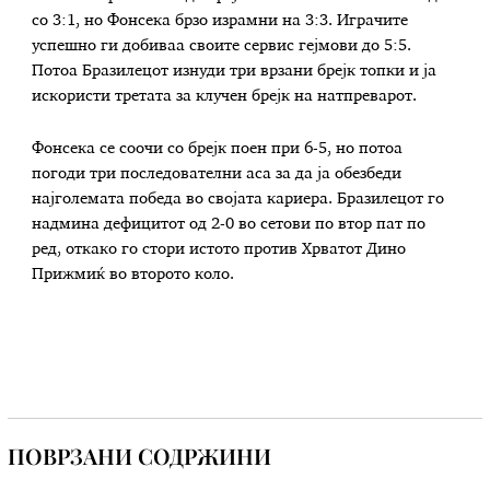
со 3:1, но Фонсека брзо израмни на 3:3. Играчите
успешно ги добиваа своите сервис гејмови до 5:5.
Потоа Бразилецот изнуди три врзани брејк топки и ја
искористи третата за клучен брејк на натпреварот.
Фонсека се соочи со брејк поен при 6-5, но потоа
погоди три последователни аса за да ја обезбеди
најголемата победа во својата кариера. Бразилецот го
надмина дефицитот од 2-0 во сетови по втор пат по
ред, откако го стори истото против Хрватот Дино
Прижмиќ во второто коло.
ПОВРЗАНИ СОДРЖИНИ