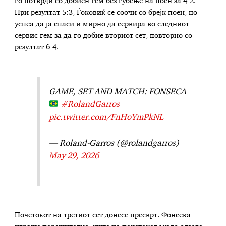
го потврди со добиен гем без губење на поен за 4:2.
При резултат 5:3, Ѓоковиќ се соочи со брејк поен, но
успеа да ја спаси и мирно да сервира во следниот
сервис гем за да го добие вториот сет, повторно со
резултат 6:4.
GAME, SET AND MATCH: FONSECA
#RolandGarros
pic.twitter.com/FnHoYmPkNL
— Roland-Garros (@rolandgarros)
May 29, 2026
Почетокот на третиот сет донесе пресврт. Фонсека