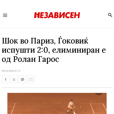
Se
Main
Menu
Шок во Париз, Ѓоковиќ
испушти 2:0, елиминиран е
од Ролан Гарос
29/05/2026 21:13