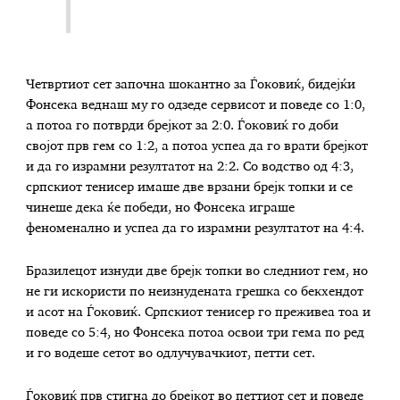
Четвртиот сет започна шокантно за Ѓоковиќ, бидејќи
Фонсека веднаш му го одзеде сервисот и поведе со 1:0,
а потоа го потврди брејкот за 2:0. Ѓоковиќ го доби
својот прв гем со 1:2, а потоа успеа да го врати брејкот
и да го израмни резултатот на 2:2. Со водство од 4:3,
српскиот тенисер имаше две врзани брејк топки и се
чинеше дека ќе победи, но Фонсека играше
феноменално и успеа да го израмни резултатот на 4:4.
Бразилецот изнуди две брејк топки во следниот гем, но
не ги искористи по неизнудената грешка со бекхендот
и асот на Ѓоковиќ. Српскиот тенисер го преживеа тоа и
поведе со 5:4, но Фонсека потоа освои три гема по ред
и го водеше сетот во одлучувачкиот, петти сет.
Ѓоковиќ прв стигна до брејкот во петтиот сет и поведе