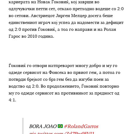
кариерата на Новак Ѓоковиќ, кој заврши во
одлучувачки петти сет, откако претходно водеше со 2:0
во сетови. Австриецот Јирген Мелцер досега беше
единствениот играч кој успеа да надомести за дефицит
од 2:0 против Ѓоковиќ, а тоа го направи и на Ролан
Гарос во 2010 година.
Ѓоковиќ го отвори натпреварот многу добро и му го
одзеде сервисот на Фонсека во првиот гем, а потоа го
потврди брејкот со брз гем без да изгуби поен за
водство од 2:0. Во продолжението, Ѓоковиќ повторно
му го одзеде сервисот на противникот за предност од
4:1.
BORA JOAO
#RolandGarros