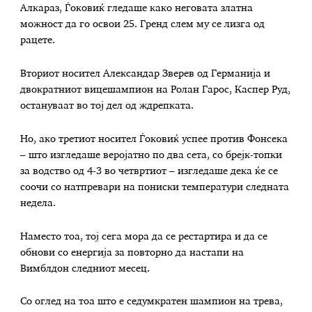
Алкараз, Ѓоковиќ гледаше како неговата златна
можност да го освои 25. Гренд слем му се лизга од
рацете.
Вториот носител Александар Зверев од Германија и
двократниот вицешампион на Ролан Гарос, Каспер Руд,
остануваат во тој дел од ждрепката.
Но, ако третиот носител Ѓоковиќ успее против Фонсека
– што изгледаше веројатно по два сета, со брејк-топки
за водство од 4-3 во четвртиот – изгледаше дека ќе се
соочи со натпревари на пониски температури следната
недела.
Наместо тоа, тој сега мора да се рестартира и да се
обнови со енергија за повторно да настапи на
Вимблдон следниот месец.
Со оглед на тоа што е седумкратен шампион на трева,