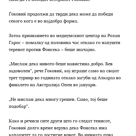
Ѓоковиќ продолжи да тврди дека може да победи
секого кога е во најдобра форма.
Затоа признанието во медиумскиот центар на Ролан
Гарос – помалку од половина час откако го напушти
теренот против Фонсека – беше значајно.
„Мислам дека нивото беше навистина добро. Бев
задоволен“, рече Ѓоковиќ, кој играше само на својот
трет турнир во годината откако загуби од Алкараз во
финалето на Австралија Опен во јануари.
„Не мислам дека многу грешев. Само, тој беше
подобар“.
Како и речиси сите други што го следат тенисот,
Ѓоковиќ долго време верува дека Фонсека има
капацитет да го достигне врвот. Во нивната прва