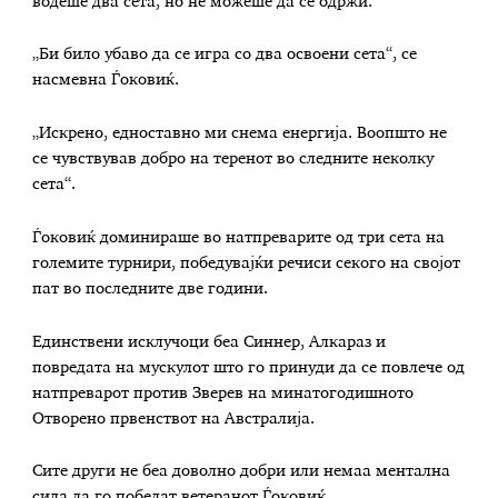
водеше два сета, но не можеше да се одржи.
„Би било убаво да се игра со два освоени сета“, се
насмевна Ѓоковиќ.
„Искрено, едноставно ми снема енергија. Воопшто не
се чувствував добро на теренот во следните неколку
сета“.
Ѓоковиќ доминираше во натпреварите од три сета на
големите турнири, победувајќи речиси секого на својот
пат во последните две години.
Единствени исклучоци беа Синнер, Алкараз и
повредата на мускулот што го принуди да се повлече од
натпреварот против Зверев на минатогодишното
Отворено првенствот на Австралија.
Сите други не беа доволно добри или немаа ментална
сила да го победат ветеранот Ѓоковиќ.