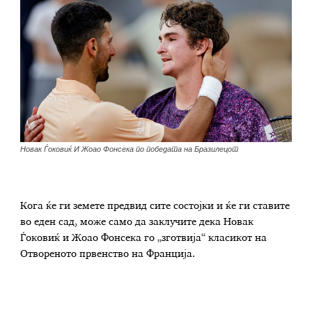
Новак Ѓоковиќ И Жоао Фонсека по победата на Бразилецот
Кога ќе ги земете предвид сите состојки и ќе ги ставите
во еден сад, може само да заклучите дека Новак
Ѓоковиќ и Жоао Фонсека го „зготвија“ класикот на
Отвореното првенство на Франција.