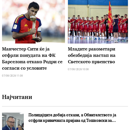
Манчестер Сити ќе ја
Младите ракометари
отфрли понудата на ФК
обезбедија настап на
Барселона откако Родри се
Светското првенство
согласи со условите
07/08/2026 10:08
07/08/2026 11:08
Најчитани
Полицајците добија откази, а Обвителството ја
отфрли кривичната пријава од Тошковски за
наводни злоупотреби