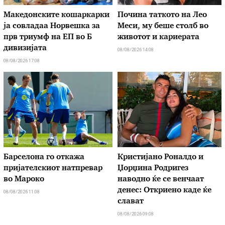
Македонските кошаркарки
Почина таткото на Лео
ја совладаа Норвешка за
Меси, му беше столб во
прв триумф на ЕП во Б
животот и кариерата
дивизијата
08/08/2026 14:08
08/08/2026 17:08
Барселона го откажа
Кристијано Роналдо и
пријателскиот натпревар
Џорџина Родригез
во Мароко
наводно ќе се венчаат
денес: Откриено каде ќе
08/08/2026 11:08
слават
08/08/2026 09:08