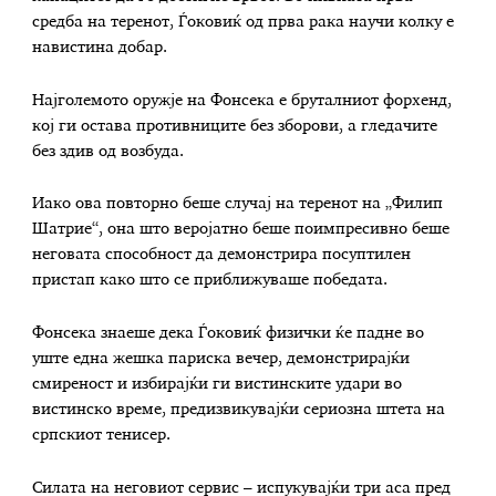
средба на теренот, Ѓоковиќ од прва рака научи колку е
навистина добар.
Најголемото оружје на Фонсека е бруталниот форхенд,
кој ги остава противниците без зборови, а гледачите
без здив од возбуда.
Иако ова повторно беше случај на теренот на „Филип
Шатрие“, она што веројатно беше поимпресивно беше
неговата способност да демонстрира посуптилен
пристап како што се приближуваше победата.
Фонсека знаеше дека Ѓоковиќ физички ќе падне во
уште една жешка париска вечер, демонстрирајќи
смиреност и избирајќи ги вистинските удари во
вистинско време, предизвикувајќи сериозна штета на
српскиот тенисер.
Силата на неговиот сервис – испукувајќи три аса пред