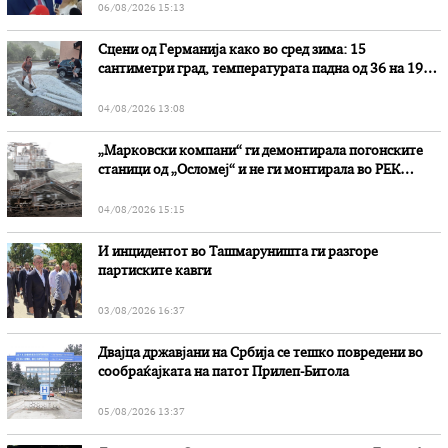
06/08/2026 15:13
Сцени од Германија како во сред зима: 15
сантиметри град, температурата падна од 36 на 19
степени
04/08/2026 13:08
„Марковски компани“ ги демонтирала погонските
станици од „Осломеј“ и не ги монтирала во РЕК
„Битола“, стои во вештачењето на обвинителството
04/08/2026 15:15
И инцидентот во Ташмаруништa ги разгоре
партиските кавги
03/08/2026 16:37
Двајца државјани на Србија се тешко повредени во
сообраќајката на патот Прилеп-Битола
05/08/2026 13:37