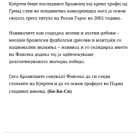
Куертен беше последниот Бразилец кој крена трофеј од
Гренд слем во поединечна конкуренција кога ја освои
својата трета титула на Ролан Гарос во 2001 година.
Навивачите кои создадоа зелени и златни џебови –
носејќи бразилски фудбалски дресови и мавтајќи со
национални знамиња – навиваа и го скандираа името
на Фонсека додека тој ја одбележуваше
долгоочекуваната значајна победа.
Сега Бразилците сонуваат Фонсека да ги следи
стапките на Куертен и да го освои трофејот во Париз
(Би-Би-Си)
следниот викенд.