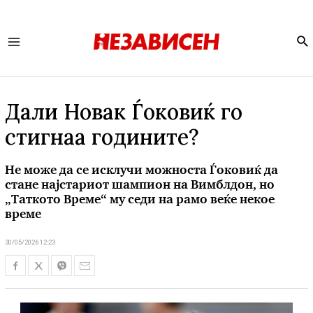
Se
Main
Menu
Дали Новак Ѓоковиќ гo
стигнаа годините?
Не може да се исклучи можноста Ѓоковиќ да
стане најстариот шампион на Вимблдон, но
„Таткото Време“ му седи на рамо веќе некое
време
30/05/2026 12:23