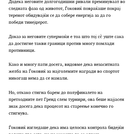
Додека неговите долгогодишни ривали преминуваат во
следната фаза од животот, Ѓоковиќ повраќаше покрај
теренот обидувајќи се да собере енергија за да го
победи тинејџерот.
Доказ за неговите супермоќи е тоа што тој сè уште сака
да достигне такви граници против многу помлади
противници.
Како и многу пати досега, видовме дека незаситната
желба на Ѓоковиќ за најголемите награди во спортот
никогаш нема да се намали.
Но, откако стигна барем до полуфиналето на
претходните пет Гренд слем турнири, ова беше најјасен
знак досега дека процесот на стареење конечно го
стигнува.
Ѓоковиќ изгледаше дека има целосна контрола бидејќи