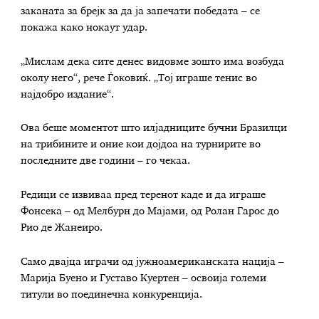
заканата за брејк за да ја запечати победата – се
покажа како нокаут удар.
„Мислам дека сите денес видовме зошто има возбуда
околу него“, рече Ѓоковиќ. „Тој играше тенис во
најдобро издание“.
Ова беше моментот што илјадниците бучни Бразилци
на трибините и оние кои дојдоа на турнирите во
последните две години – го чекаа.
Редици се извиваа пред теренот каде и да играше
Фонсека – од Мелбурн до Мајами, од Ролан Гарос до
Рио де Жанеиро.
Само двајца играчи од јужноамериканската нација –
Марија Буено и Густаво Куертен – освоија големи
титули во поединечна конкуренција.