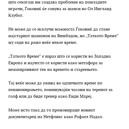
што секогаш им создава проблеми на помладите
играчи, Ѓоковиќ ќе сонува за шанси во Ол Ингланд
Клубот.
Не може да се исклучи можноста Ѓоковиќ да стане
најстариот шампион на Вимблдон, но „Таткото Време“
му седи на рамо веќе некое време.
„Таткото Време“ е израз што се користи во Западна
Европа и најчесто се користи како метафора за
незапирливиот тек на времето и стареењето.
Тој веќе може да ужива во одличното време по
пензионирањето, поминувајќи часови на теренот за
голф или да биде тренер како Енди Мареј.
Може исто така да го промовираше новиот
документарец на Нетфликс како Рафаел Надал.