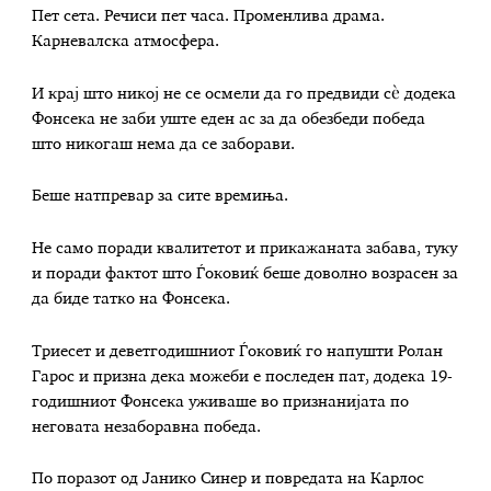
Пет сета. Речиси пет часа. Променлива драма.
Карневалска атмосфера.
И крај што никој не се осмели да го предвиди сè додека
Фонсека не заби уште еден ас за да обезбеди победа
што никогаш нема да се заборави.
Беше натпревар за сите времиња.
Не само поради квалитетот и прикажаната забава, туку
и поради фактот што Ѓоковиќ беше доволно возрасен за
да биде татко на Фонсека.
Триесет и деветгодишниот Ѓоковиќ го напушти Ролан
Гарос и призна дека можеби е последен пат, додека 19-
годишниот Фонсека уживаше во признанијата по
неговата незаборавна победа.
По поразот од Јанико Синер и повредата на Карлос