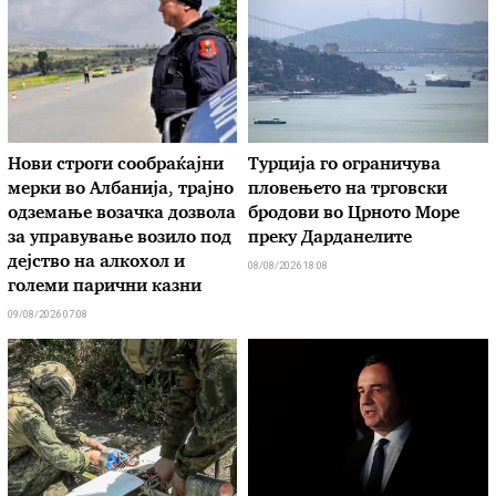
Нови строги сообраќајни
Турција го ограничува
мерки во Aлбанија, трајно
пловењето на трговски
одземање возачка дозвола
бродови во Црното Море
за управување возило под
преку Дарданелите
дејство на алкохол и
08/08/2026 18:08
големи парични казни
09/08/2026 07:08