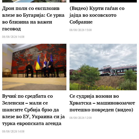
Дрон полн со експлозив
(Видео) Курти гаѓан со
влезе во Бугарија: Се урна
јајца во косовското
во близина на важен
Собрание
гасовод
08/08/2026 15:08
08/08/2026 16:08
Вучиќ по средбата со
Се судрија возови во
Зеленски – мали се
Хрватска – машиновозачот
шансите Србија брзо да
потешко повреден (видео)
влезе во ЕУ, Украина си ја
08/08/2026 12:08
турка европската агенда
08/08/2026 14:08