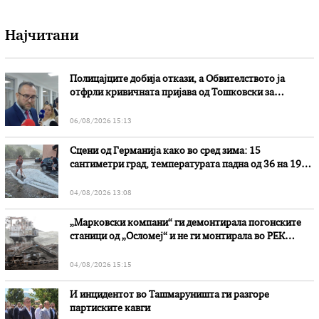
Најчитани
Полицајците добија откази, а Обвителството ја
отфрли кривичната пријава од Тошковски за
наводни злоупотреби
06/08/2026 15:13
Сцени од Германија како во сред зима: 15
сантиметри град, температурата падна од 36 на 19
степени
04/08/2026 13:08
„Марковски компани“ ги демонтирала погонските
станици од „Осломеј“ и не ги монтирала во РЕК
„Битола“, стои во вештачењето на обвинителството
04/08/2026 15:15
И инцидентот во Ташмаруништa ги разгоре
партиските кавги