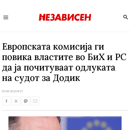
Se
Main
Menu
Европската комисија ги
повика властите во БиХ и РС
да ја почитуваат одлуката
на судот за Додик
09/08/2025 09:07