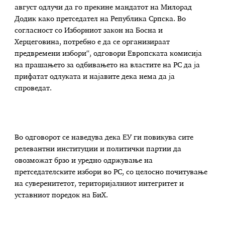
август одлучи да го прекине мандатот на Милорад
Додик како претседател на Република Српска. Во
согласност со Изборниот закон на Босна и
Херцеговина, потребно е да се организираат
предвремени избори“, одговори Европската комисија
на прашањето за одбивањето на властите на РС да ја
прифатат одлуката и најавите дека нема да ја
спроведат.
Во одговорот се наведува дека ЕУ ги повикува сите
релевантни институции и политички партии да
овозможат брзо и уредно одржување на
претседателските избори во РС, со целосно почитување
на суверенитетот, територијалниот интегритет и
уставниот поредок на БиХ.