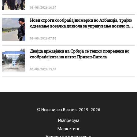
03/08/2026 16:37
Нови строги сообраќајни мерки во Aлбанија, трајно
одземање возачка дозвола за управување возило под
дејство на алкохол и големи парични казни
09/08/2026 07:58
Двајца државјани на Србија се тешко повредени во
сообраќајката на патот Прилеп-Битола
05/08/2026 13:37
© Независен Весник 2019 -2026
Импресум
Маркетинг